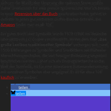
sich um die Musik, den Ursprung der späteren Szene und ist
daher unerlässlich für eine genaue Spurensuche. Wie ich bereits
in einer
Rezension über das Buch
geschrieben habe, gehört es
definitiv in jeden gut sortierten Gothic-Bücher-Schrank. Bei
Amazon
findet man es ab 10€ .
Ein gutes Buch über Symbolik wurde 1978 (1986 ins deutsche
übersetzt) von
J.C. Cooper
veröffentlicht. Hinter dem Titel „
Das
große Lexikon traditioneller Symbole
“ verbergen sich rund
1500 Erklärungen zu Symbolen und Sinnbildern seit frühester
Menschheitsgeschichte, die von heutiger Bedeutung losgelöst
beschrieben werden. Lohnt sich als Einstiegsrecherche in die
Welt der Symbolik, ist für eine intensivere Auseinandersetzung
mit einzelnen Symbolen aber ungeignet. Es ist für etwa 10€
käuflich
zu erwerben.
teilen
teilen