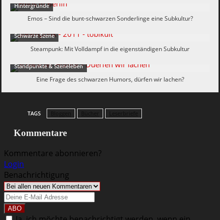
Hintergründe
Emos – Sind die bunt-schwarzen Sonderlinge eine Subkultur?
Schwarze Szene
Steampunk: Mit Volldampf in die eigenständigen Subkultur
Standpunkte & Szeneleben
Eine Frage des schwarzen Humors, dürfen wir lachen?
TAGS
Bloggen
Bücher
Leserbriefe
Kommentare
Kommentare abonnieren?
Login
Benachrichtigung
Ja, ich möchte benachrichtigt werden, wenn ein