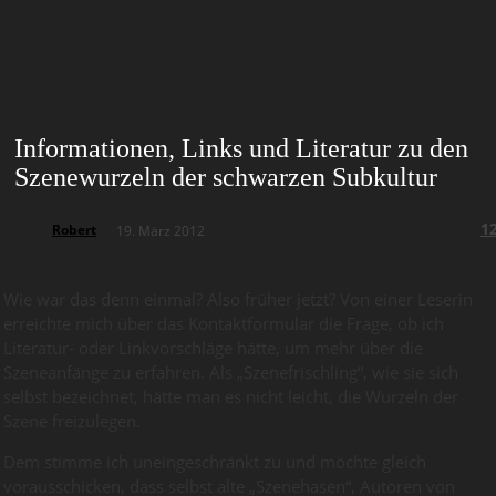
Informationen, Links und Literatur zu den
Szenewurzeln der schwarzen Subkultur
1
Robert
19. März 2012
Wie war das denn einmal? Also früher jetzt? Von einer Leserin
erreichte mich über das Kontaktformular die Frage, ob ich
Literatur- oder Linkvorschläge hätte, um mehr über die
Szeneanfänge zu erfahren. Als „Szenefrischling“, wie sie sich
selbst bezeichnet, hätte man es nicht leicht, die Wurzeln der
Szene freizulegen.
Dem stimme ich uneingeschränkt zu und möchte gleich
vorausschicken, dass selbst alte „Szenehasen“, Autoren von