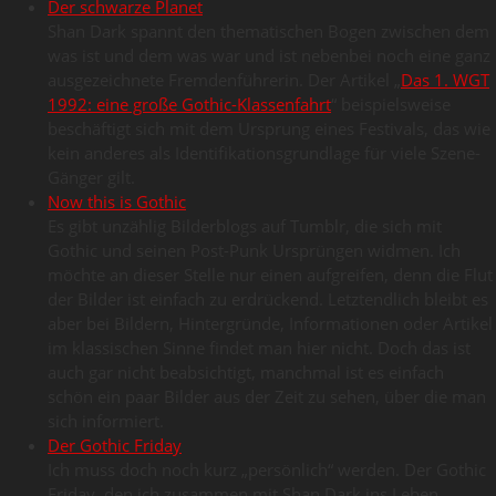
Der schwarze Planet
Shan Dark spannt den thematischen Bogen zwischen dem
was ist und dem was war und ist nebenbei noch eine ganz
ausgezeichnete Fremdenführerin. Der Artikel „
Das 1. WGT
1992: eine große Gothic-Klassenfahrt
“ beispielsweise
beschäftigt sich mit dem Ursprung eines Festivals, das wie
kein anderes als Identifikationsgrundlage für viele Szene-
Gänger gilt.
Now this is Gothic
Es gibt unzählig Bilderblogs auf Tumblr, die sich mit
Gothic und seinen Post-Punk Ursprüngen widmen. Ich
möchte an dieser Stelle nur einen aufgreifen, denn die Flut
der Bilder ist einfach zu erdrückend. Letztendlich bleibt es
aber bei Bildern, Hintergründe, Informationen oder Artikel
im klassischen Sinne findet man hier nicht. Doch das ist
auch gar nicht beabsichtigt, manchmal ist es einfach
schön ein paar Bilder aus der Zeit zu sehen, über die man
sich informiert.
Der Gothic Friday
Ich muss doch noch kurz „persönlich“ werden. Der Gothic
Friday, den ich zusammen mit Shan Dark ins Leben