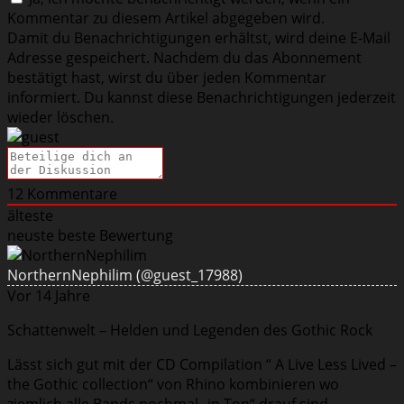
Kommentar zu diesem Artikel abgegeben wird.
Damit du Benachrichtigungen erhältst, wird deine E-Mail
Adresse gespeichert. Nachdem du das Abonnement
bestätigt hast, wirst du über jeden Kommentar
informiert. Du kannst diese Benachrichtigungen jederzeit
wieder löschen.
12
Kommentare
älteste
neuste
beste Bewertung
NorthernNephilim
(@guest_17988)
Vor 14 Jahre
Schattenwelt – Helden und Legenden des Gothic Rock
Lässt sich gut mit der CD Compilation “ A Live Less Lived –
the Gothic collection“ von Rhino kombinieren wo