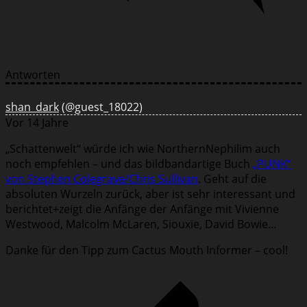
Antworten
shan_dark
(@guest_18022)
Vor 14 Jahre
„Schattenwelt“ würde ich wie NorthernNephilim auch
noch empfehlen – und das bildbandartige Buch
„PUNK“
von Stephen Colegrave/Chris Sullivan
. Geht auf die
absoluten Wurzeln zurück, aber ist sehr interessant und
berichtet+zeigt die Anfänge der Anfänge mit Vivienne
Westwood, Malcolm McLaren, Siouxie, David Bowie…
Danke für den Tipp zum Cactus Mouth Informer – cool!