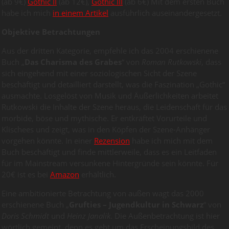
(ab 9€)
Gothic II
(ab 12€),
Gothic III
(ab 6€) Mit dem ersten Buch
habe ich mich
in einem Artikel
ausführlich auseinandergesetzt.
Objektive Betrachtungen
Aus der dritten Kategorie, empfehle ich das 2004 erschienene
Buch „
Das Charisma des Grabes
“ von
Roman Rutkowski
, dass
sich eingehend mit einer soziologischen Sicht der Szene
beschäftigt und detailliert darstellt, was die Faszination „Gothic“
ausmachte. Losgelöst von Musik und Äußerlichkeiten arbeitet
Rutkowski die Inhalte der Szene heraus, die Leidenschaft für das
morbide, böse und mythische. Er entkräftet Vorurteile und
Klischees und zeigt, was in den Köpfen der Szene-Anhänger
vorgehen könnte. In einer
Rezension
habe ich mich mit dem
Buch beschäftigt und finde mittlerweile, dass es ein Leitfaden
für im Mainstream versunkene Hintergründe sein könnte. Für
20€ ist es bei
Amazon
erhältlich.
Eine ambitionierte Betrachtung von außen wagt das 2000
erschienene Buch „
Grufties – Jugendkultur in Schwarz
“ von
Doris Schmidt
und
Heinz Janalik
. Die Außenbetrachtung ist hier
wörtlich gemeint, denn es geht um das Erscheinungsbild des