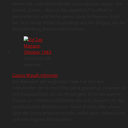
denen sich viele Elemente der Szene ableiten lassen. Der
Artikel „Gothic – Was ist das eigentlich?“ eröffnet in
gekonnter Art und Weise genau diese Sichtweise. Auch
der Rest seiner Artikel beschäftigt sich mit Dingen, die der
Wurzelfindung dienlich sein könnten.
Cactus Mouth
Informer
Cactus Mouth Informer
Der Betreiber der englischen Seite hat sich den
Zeitschriften der frühen 80er Jahre gewidmet, in denen es
sich hauptsächlich um die Musik geht. Es ist ein wahrer
Fundus an Artikeln und Bildern, die sich allesamt um die
musikalischen Wurzeln einer Szene drehen. Wer etwas
über die Szene erfahren möchte, sollte darin stöbern und
sich sein eigenes Bild machen.