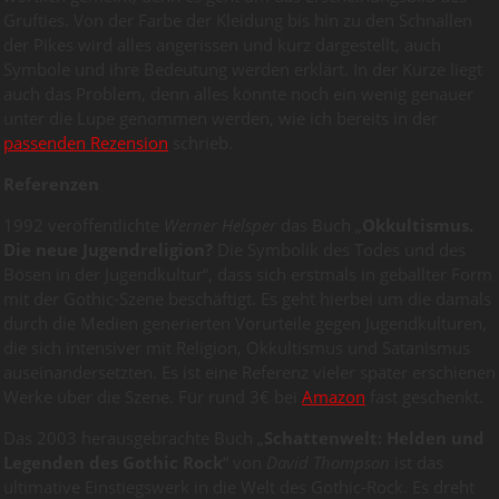
Grufties. Von der Farbe der Kleidung bis hin zu den Schnallen
der Pikes wird alles angerissen und kurz dargestellt, auch
Symbole und ihre Bedeutung werden erklärt. In der Kürze liegt
auch das Problem, denn alles könnte noch ein wenig genauer
unter die Lupe genommen werden, wie ich bereits in der
passenden Rezension
schrieb.
Referenzen
1992 veröffentlichte
Werner Helsper
das Buch „
Okkultismus.
Die neue Jugendreligion?
Die Symbolik des Todes und des
Bösen in der Jugendkultur“, dass sich erstmals in geballter Form
mit der Gothic-Szene beschäftigt. Es geht hierbei um die damals
durch die Medien generierten Vorurteile gegen Jugendkulturen,
die sich intensiver mit Religion, Okkultismus und Satanismus
auseinandersetzten. Es ist eine Referenz vieler später erschienen
Werke über die Szene. Für rund 3€ bei
Amazon
fast geschenkt.
Das 2003 herausgebrachte Buch „
Schattenwelt: Helden und
Legenden des Gothic Rock
“ von
David Thompson
ist das
ultimative Einstiegswerk in die Welt des Gothic-Rock. Es dreht