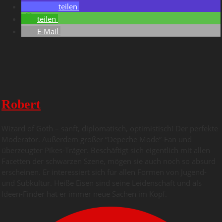
teilen
teilen
E-Mail
Robert
Wizard of Goth – sanft, diplomatisch, optimistisch! Der perfekte
Moderator. Außerdem großer “Depeche Mode”-Fan und
überzeugter Pikes-Träger. Beschäftigt sich eigentlich mit allen
Facetten der schwarzen Szene, mögen sie auch noch so absurd
erscheinen. Er interessiert sich für allen Formen von Jugend-
und Subkultur. Heiße Eisen sind seine Leidenschaft und als
Ideen-Finder hat er immer neue Sachen im Kopf.