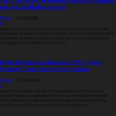
The Cure in der Wuhlheide: Silberne Hochzeit
mit dem Godfather of Goth
Maren
-
13. Juli 2026
18
Manche Wünsche werden nicht sofort erfüllt und bekommen daher die
Gelegenheit, zu wachsen. So ging es mir mit „The Cure“. Erst hatte ich keine
Gelegenheit, eines ihrer Konzerte zu besuchen, und musste mich damit
zufriedengeben, ihre Musik auf nächtlichen...
Orphi Eulenforst schaut nach: Wie „Goth
Mummy“ zum Internetfetisch wurde
Robert
-
11. Juli 2026
8
Es gibt eine Neuigkeit, über die ich mich ganz besonders freue: Mein
Ehegrufti hat wieder angefangen, Videos zu veröffentlichen. Eines ihrer
vielen Talente ist es, popkulturelle Strömungen und alles rund um die
Gothic-Szene aufzudröseln, ohne dabei den Zeigefinger zu...