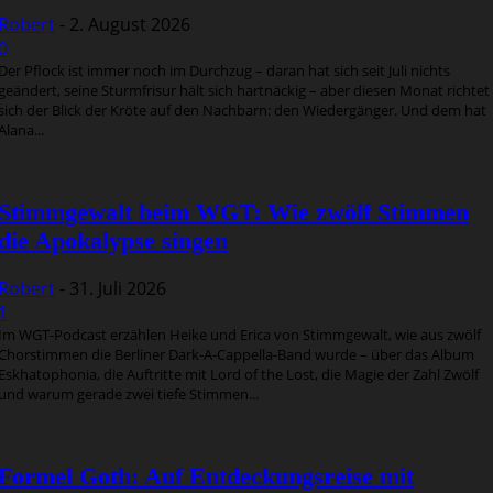
Robert
-
2. August 2026
0
Der Pflock ist immer noch im Durchzug – daran hat sich seit Juli nichts
geändert, seine Sturmfrisur hält sich hartnäckig – aber diesen Monat richtet
sich der Blick der Kröte auf den Nachbarn: den Wiedergänger. Und dem hat
Alana...
Stimmgewalt beim WGT: Wie zwölf Stimmen
die Apokalypse singen
Robert
-
31. Juli 2026
1
Im WGT-Podcast erzählen Heike und Erica von Stimmgewalt, wie aus zwölf
Chorstimmen die Berliner Dark-A-Cappella-Band wurde – über das Album
Eskhatophonia, die Auftritte mit Lord of the Lost, die Magie der Zahl Zwölf
und warum gerade zwei tiefe Stimmen...
Formel Goth: Auf Entdeckungsreise mit