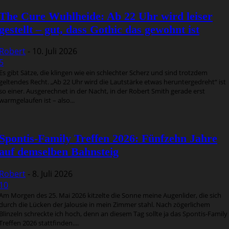
The Cure Wuhlheide: Ab 22 Uhr wird leiser
gestellt – gut, dass Gothic das gewohnt ist
Robert
-
10. Juli 2026
5
Es gibt Sätze, die klingen wie ein schlechter Scherz und sind trotzdem
geltendes Recht. „Ab 22 Uhr wird die Lautstärke etwas heruntergedreht“ ist
so einer. Ausgerechnet in der Nacht, in der Robert Smith gerade erst
warmgelaufen ist – also...
Spontis-Family Treffen 2026: Fünfzehn Jahre
auf demselben Bahnsteig
Robert
-
8. Juli 2026
10
Am Morgen des 25. Mai 2026 kitzelte die Sonne meine Augenlider, die sich
durch die Lücken der Jalousie in mein Zimmer stahl. Nach zögerlichem
Blinzeln schreckte ich hoch, denn an diesem Tag sollte ja das Spontis-Family
Treffen 2026 stattfinden....