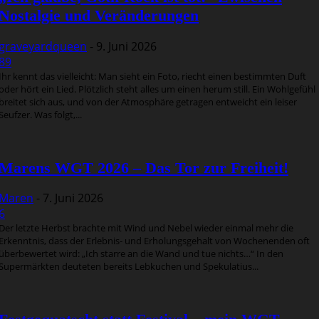
Nostalgie und Veränderungen
graveyardqueen
-
9. Juni 2026
89
Ihr kennt das vielleicht: Man sieht ein Foto, riecht einen bestimmten Duft
oder hört ein Lied. Plötzlich steht alles um einen herum still. Ein Wohlgefühl
breitet sich aus, und von der Atmosphäre getragen entweicht ein leiser
Seufzer. Was folgt,...
Marens WGT 2026 – Das Tor zur Freiheit!
Maren
-
7. Juni 2026
6
Der letzte Herbst brachte mit Wind und Nebel wieder einmal mehr die
Erkenntnis, dass der Erlebnis- und Erholungsgehalt von Wochenenden oft
überbewertet wird: „Ich starre an die Wand und tue nichts…“ In den
Supermärkten deuteten bereits Lebkuchen und Spekulatius...