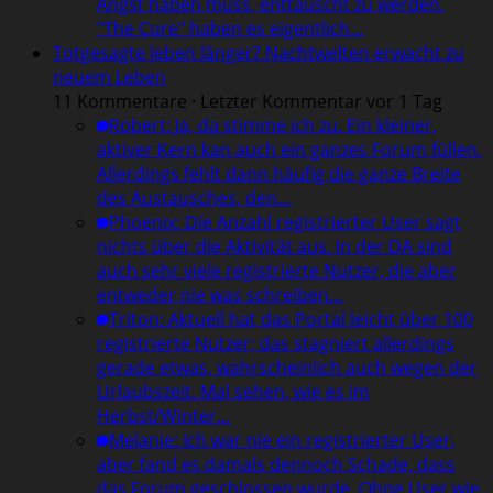
Angst haben muss, enttäuscht zu werden.
"The Cure" haben es eigentlich…
Totgesagte leben länger? Nachtwelten erwacht zu
neuem Leben
11 Kommentare · Letzter Kommentar vor 1 Tag
Robert
:
Ja, da stimme ich zu. Ein kleiner,
aktiver Kern kan auch ein ganzes Forum füllen.
Allerdings fehlt dann häufig die ganze Breite
des Austausches, den…
Phoenix
:
Die Anzahl registrierter User sagt
nichts über die Aktivität aus. In der DA sind
auch sehr viele registrierte Nutzer, die aber
entweder nie was schreiben…
Triton
:
Aktuell hat das Portal leicht über 100
registrierte Nutzer; das stagniert allerdings
gerade etwas, wahrscheinlich auch wegen der
Urlaubszeit. Mal sehen, wie es im
Herbst/Winter…
Melanie
:
Ich war nie ein registrierter User,
aber fand es damals dennoch Schade, dass
das Forum geschlossen wurde. Ohne User wie