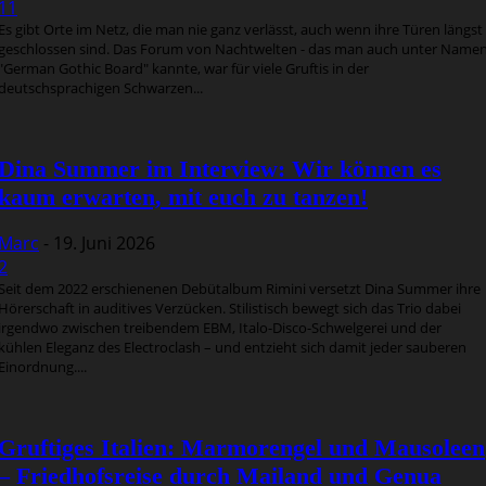
11
Es gibt Orte im Netz, die man nie ganz verlässt, auch wenn ihre Türen längst
geschlossen sind. Das Forum von Nachtwelten - das man auch unter Name
"German Gothic Board" kannte, war für viele Gruftis in der
deutschsprachigen Schwarzen...
Dina Summer im Interview: Wir können es
kaum erwarten, mit euch zu tanzen!
Marc
-
19. Juni 2026
2
Seit dem 2022 erschienenen Debütalbum Rimini versetzt Dina Summer ihre
Hörerschaft in auditives Verzücken. Stilistisch bewegt sich das Trio dabei
irgendwo zwischen treibendem EBM, Italo-Disco-Schwelgerei und der
kühlen Eleganz des Electroclash – und entzieht sich damit jeder sauberen
Einordnung....
Gruftiges Italien: Marmorengel und Mausoleen
– Friedhofsreise durch Mailand und Genua