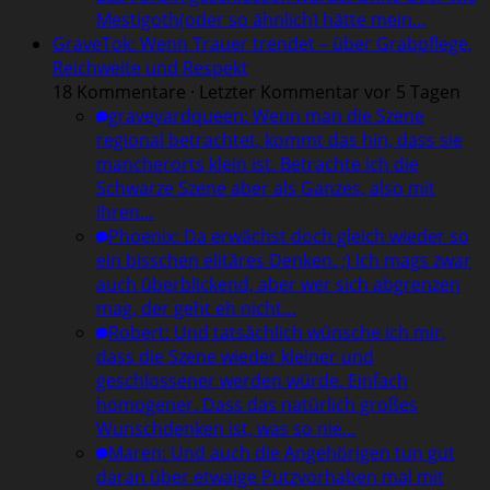
Mestigoth(oder so ähnlich) hätte mein…
GraveTok: Wenn Trauer trendet – über Grabpflege,
Reichweite und Respekt
18 Kommentare · Letzter Kommentar vor 5 Tagen
graveyardqueen
:
Wenn man die Szene
regional betrachtet, kommt das hin, dass sie
mancherorts klein ist. Betrachte ich die
Schwarze Szene aber als Ganzes, also mit
ihren…
Phoenix
:
Da erwächst doch gleich wieder so
ein bisschen elitäres Denken. ;) Ich mags zwar
auch überblickend, aber wer sich abgrenzen
mag, der geht eh nicht…
Robert
:
Und tatsächlich wünsche ich mir,
dass die Szene wieder kleiner und
geschlossener werden würde. Einfach
homogener. Dass das natürlich großes
Wunschdenken ist, was so nie…
Maren
:
Und auch die Angehörigen tun gut
daran über etwaige Putzvorhaben mal mit