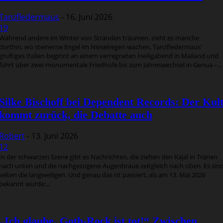
Tanzfledermaus
-
16. Juni 2026
19
Während andere im Winter von Stränden träumen, zieht es manche
dorthin, wo steinerne Engel im Nieselregen wachen. Tanzfledermaus'
gruftiges Italien beginnt an einem verregneten Heiligabend in Mailand und
führt über zwei monumentale Friedhöfe bis zum Jahreswechsel in Genua –...
Silke Bischoff bei Dependent Records: Der Kul
kommt zurück, die Debatte auch
Robert
-
13. Juni 2026
12
In der schwarzen Szene gibt es Nachrichten, die ziehen den Kajal in Tränen
nach unten und die nachgezogene Augenbraue zeitgleich nach oben. Es sin
selten die langweiligen. Und genau das ist passiert, als am 13. Mai 2026
bekannt wurde:...
„Ich glaube, Goth-Rock ist tot!“ Zwischen