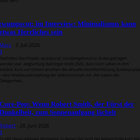
Statt sein...
:wumpscut: im Interview: Minimalismus kann
etwas Herrliches sein
Marc
-
2. Juli 2026
3
Nachdem das Projekt :wumpscut: vorübergehend zu Grabe getragen
worden war, zeigte Rudy Ratzinger Ende 2020, dass noch Leben in ihm
steckte. Kurz vor Ostern erschien die aktuelle Veröffentlichung Zuckerpupp
– eine Wiederauferstehung der elektronischen Art. Wir haben die
Gelegenheit...
Cure-Pop: Wenn Robert Smith, der Fürst der
Dunkelheit, zum Sonnenaufgang lächelt
Robert
-
28. Juni 2026
3
Es gibt diese seltenen Momente, in denen der Gott der Melancholie kurz die