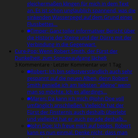
gleichermaßen klingen für mich in dem Text
an. Es ist schon unglaublich spannend, was die
sinkenden Wasserpegel auf dem Grund eines
Flussbettes…
Timper
:
Ganz toller informativer Bericht über
die Historie der Steine und der Dürre mit der
Verbindung in die Gegenwart.
Cure-Pop: Wenn Robert Smith, der Fürst der
Dunkelheit, zum Sonnenaufgang lächelt
3 Kommentare · Letzter Kommentar vor 1 Tag
Robert
:
Ich bin selbstverständlich auch sehr
gespannt auf die neuen Alben, denn Robert
Smith genieße ich am liebsten "alleine" wenn
man so möchte. Ich es allerdings…
Maren
:
Da kann ich mich @John Doe voll
umfänglich anschließen. Vielleicht hat der
Fürst der Finsternis auch deshalb überlebt
und vielleicht hat er auch gerade deshalb…
John Doe
:
Ich freue mich auf beides, Robert
kann es nun einmal. Denke nicht, dass man