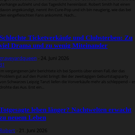
Vorhänge aufzieht und das Tageslicht hereinlässt. Robert Smith hat einen
davon angekündigt, nennt ihn Cure-Pop und ich bin neugierig, wie das bei
den eingefleischten Fans ankommt. Nach...
Schlechte Ticketverkäufe und Clubsterben: Zu
viel Drama und zu wenig Miteinander
graveyardqueen
-
24. Juni 2026
31
Im vergangenen Jahr berichtete ich bei Spontis über einen Fall, der das
Problem gut auf den Punkt bringt: Bei der zweitägigen Geburtstagsparty
von Schwarzes Leipzig Tanzt liefen die Vorverkäufe mehr als schleppend – e
drohte das Aus. Erst ein...
Totgesagte leben länger? Nachtwelten erwacht
zu neuem Leben
Robert
-
21. Juni 2026