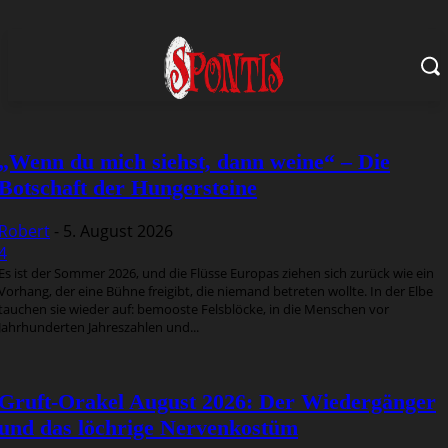
„Wenn du mich siehst, dann weine“ – Die
Botschaft der Hungersteine
Robert
-
5. August 2026
4
Es ist der Sommer 2026, und die Flüsse Europas ziehen sich zurück wie ein
Vorhang, der eine Bühne freigibt, die niemand betreten wollte. In der Elbe
tauchen sie wieder auf: bemooste Felsblöcke, in die Menschen vor
Jahrhunderten Jahreszahlen und...
Gruft-Orakel August 2026: Der Wiedergänger
und das löchrige Nervenkostüm