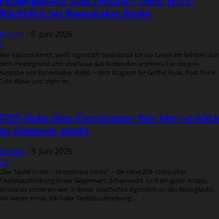
Festgequatscht statt Festival – mein WGT-
Rückblick bei Boneshaker Radio
Robert
-
5. Juni 2026
0
Wer Spontis kennt, weiß: Eigentlich beobachte ich die Szene am liebsten aus
dem Hintergrund und überlasse das Reden den anderen. Für die Juni-
Ausgabe von Boneshaker Radio – dem Magazin für Gothic Rock, Post Punk,
Cold Wave und mehr im...
ZDF-Doku über Exorzismus: Wer hier wirklic
an Dämonen glaubt
Robert
-
3. Juni 2026
13
„Der Teufel in mir – Exorzismus heute" – die neue ZDF-Doku über
Teufelsaustreibung in der Gegenwart. Sehenswert. Und ein guter Anlass,
einmal zu sortieren, wer in dieser Geschichte eigentlich an das Böse glaubt.
Wir waren es nie. Ich halte Teufelsaustreibung...