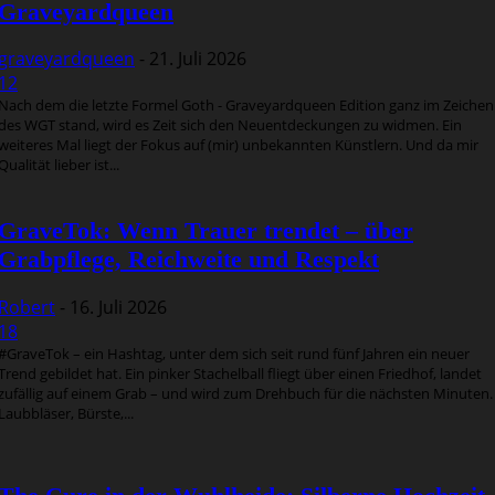
Graveyardqueen
graveyardqueen
-
21. Juli 2026
12
Nach dem die letzte Formel Goth - Graveyardqueen Edition ganz im Zeichen
des WGT stand, wird es Zeit sich den Neuentdeckungen zu widmen. Ein
weiteres Mal liegt der Fokus auf (mir) unbekannten Künstlern. Und da mir
Qualität lieber ist...
GraveTok: Wenn Trauer trendet – über
Grabpflege, Reichweite und Respekt
Robert
-
16. Juli 2026
18
#GraveTok – ein Hashtag, unter dem sich seit rund fünf Jahren ein neuer
Trend gebildet hat. Ein pinker Stachelball fliegt über einen Friedhof, landet
zufällig auf einem Grab – und wird zum Drehbuch für die nächsten Minuten.
Laubbläser, Bürste,...