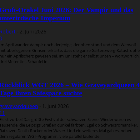
Gruft-Orakel Juni 2026: Der Vampir und das
unterirdische Imperium
Robert
-
2. Juni 2026
0
Im April war der Vampir noch derjenige, der oben stand und dem Werwolf
mit überlegenem Grinsen erklärte, dass die ganze Gartenzwerg-Katastrophe
nur ein Aprilscherz gewesen sei. Im Juni steht er selbst unten – wortwörtlich,
drei Meter tief, Schaufel in...
Rückblick WGT 2026 – Wie Graveyardqueen 4
Tage ihren Safespace suchte
graveyardqueen
-
1. Juni 2026
11
Es ist vorbei! Das größte Festival der schwarzen Szene. Wieder waren es
Tausende, die Leipzigs Straßen dunkel färbten. Egal ob Schwarzromantiker,
Batcaver, Death-Rocker oder Waver. Und ein weiteres Mal gab es, neben
dem regulären WGT-Programm, viele parallel laufende