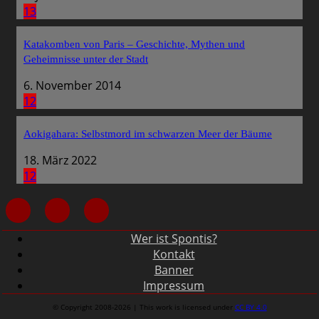
13
Katakomben von Paris – Geschichte, Mythen und
Geheimnisse unter der Stadt
6. November 2014
12
Aokigahara: Selbstmord im schwarzen Meer der Bäume
18. März 2022
12
Wer ist Spontis?
Kontakt
Banner
Impressum
© Copyright 2008-2026 | This work is licensed under
CC BY 4.0