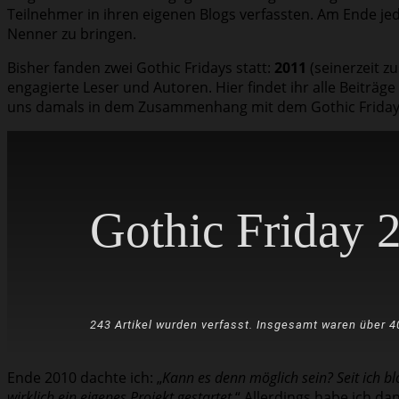
Teilnehmer in ihren eigenen Blogs verfassten. Am Ende j
Nenner zu bringen.
Bisher fanden zwei Gothic Fridays statt:
2011
(seinerzeit 
engagierte Leser und Autoren. Hier findet ihr alle Beiträg
uns damals in dem Zusammenhang mit dem Gothic Friday g
Gothic Friday 
243 Artikel wurden verfasst. Insgesamt waren über 40
Ende 2010 dachte ich: „
Kann es denn möglich sein? Seit ich b
Zu den Artikeln
wirklich ein eigenes Projekt gestartet.
“ Allerdings habe ich da