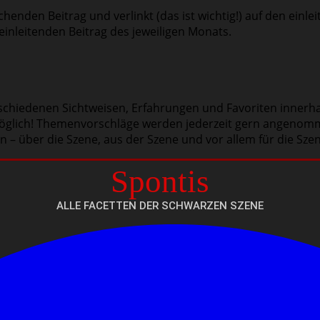
henden Beitrag und verlinkt (das ist wichtig!) auf den einl
nleitenden Beitrag des jeweiligen Monats.
rschiedenen Sichtweisen, Erfahrungen und Favoriten innerha
st möglich! Themenvorschläge werden jederzeit gern angenomm
en – über die Szene, aus der Szene und vor allem für die Sze
Spontis
ALLE FACETTEN DER SCHWARZEN SZENE