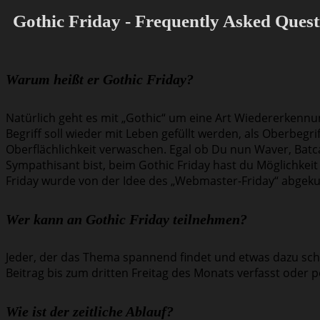
Gothic Friday - Frequently Asked Quest
Warum heißt er Gothic Friday?
Natürlich geht es mit „Gothic“ um eine Art Wiedererkenn
Begriff soll wieder mit Leben gefüllt werden, als Oberbegrif
Oberflächlichkeit verwaschen. Egal ob Du nun Waver, Batca
Sympathisant bist, beim Gothic Friday hast du Möglichkeit
Friday wurde von der Idee des „Webmaster-Friday“ abgekup
Wer kann an Gothic Friday teilnehmen?
Jeder, der das Thema spannend findet und etwas dazu schr
Beitrag bis zum dritten Freitag des Monats verfasst oder pe
Wie ist der zeitliche Ablauf?