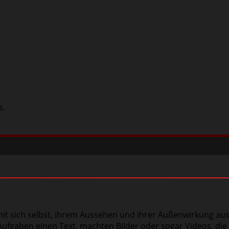
s.
Gruftithek
Wer ist Spontis?
More
 mit sich selbst, ihrem Aussehen und ihrer Außenwirkung au
fgaben einen Text, machten Bilder oder sogar Videos, die w