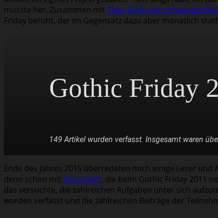
musste her. Zusammen mit
Shan Dark vom schwarzen Pla
Friday beruht, der im Gegensatz dazu aber monatlich stat
Gothic Friday 
149 Artikel wurden verfasst. Insgesamt waren über
Ende des Jahres 2015 überredeten mich einige Leser und A
Zu den Artikeln
denn schon mit
Shan Dark
, die beim Gothic Friday 2011 no
das versuchte, die zahlreichen Aufgaben unter sich aufzut
wurden verfasst und die zahlreichen Beiträge der Teilneh