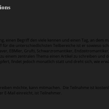
ions
ung, einen Begriff den viele kennen und einen Tag, an de
f für die unterschiedlichsten Teilbereiche ist er sowieso sch
ver, EBMler, Grufti, Schwarzromantiker, Endzeitromantiker, 
 zu einem zentralen Thema einen Artikel zu schreiben und d
fert, findet jedoch monatlich statt und dreht sich, wie erw
eiben möchte, kann mitmachen. Die Teilnahme ist kostenlos
r E-Mail einreicht, ist Teilnehmer.