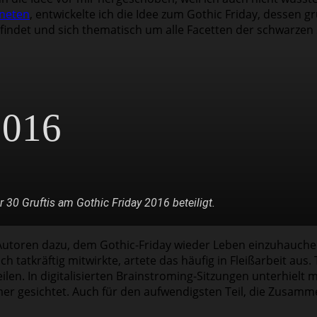
neten
, entwickelte ich die Idee zum Gothic Friday, dessen
tfindet und sich thematisch um alle Facetten der schwarzen
2016
 30 Gruftis am Gothic Friday 2016 beteiligt.
utoren dazu, dem Gothic-Friday wieder Leben einzuhauchen. 
ch tatkräftig mitwirkte, artete das häufig in Fleißarbeit au
eilen. In digitalisierten Brainstroming-Sitzungen unterhiel
mer gesichtet. Auch für den aufwendigsten Teil, die Zusamm