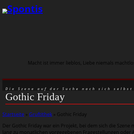
Macht ist immer lieblos, Liebe niemals machtlo
Schwarze Szene
Musik
Veranstaltungen
Die Szene auf der Suche nach sich selbst
Gothic Friday
Startseite
»
Gruftithek
»
Gothic Friday
Der Gothic Friday war ein Projekt, bei dem sich die Szene
lang zu monatlichen vorgegebenen Fragestellungen oder Au