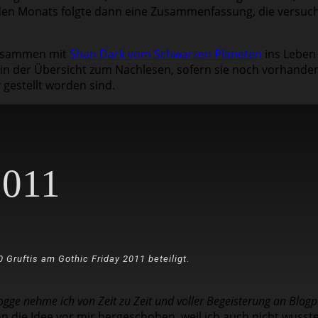
eden Monats folgte dann eine Zusammenfassung, die versuc
zusammen mit
Shan Dark vom Schwarzen Planeten
ins Leben 
e in der Übersicht zum Nachlesen, sofern sie noch vorhanden
estellt worden sind.
2011
 Gruftis am Gothic Friday 2011 beteiligt.
logge nehme ich von Zeit zu Zeit und voller Begeisterung an Blog
nn die Idee vor mir hergeschoben, weil ich auch nicht wuss