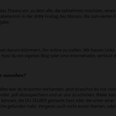
 das Thema vor, zu dem alle, die teilnehmen möchten, einen 
bgabetermin in der
dritte
Freitag des Monats. Bis zum
vierten
F
gabe.
nah darum kümmern, ihn online zu stellen. Wir bauen Links e
Hast du ein eigenes Blog oder eine Internetseite, verfasst d
er aussehen?
les was du brauchst vorhanden. Jetzt brauchst du nur noch 
xt oder .pdf abzuspeichern und an uns zu schicken. Bilder k
n können, die DU SELBER gemacht hast oder die unter einer
ersuche gefunden habt. Vergesst auch nicht euren Namen, od