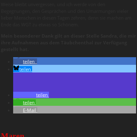
Weise bleibt unvergessen, und ich werde von den
Begegnungen, den Gesprächen und den Umarmungen vieler
lieber Menschen in diesen Tagen zehren, denn sie machen am
Ende das WGT zu etwas so Schönem.
Mein besonderer Dank gilt an dieser Stelle Sandra, die mir
ihre Aufnahmen aus dem Täubchenthal zur Verfügung
gestellt hat.
teilen
teilen
teilen
teilen
E-Mail
Maren