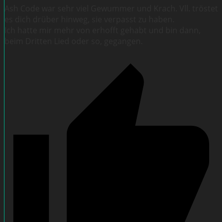
Ash Code war sehr viel Gewummer und Krach. Vll. tröstet
es dich drüber hinweg, sie verpasst zu haben.
Ich hatte mir mehr von erhofft gehabt und bin dann,
beim Dritten Lied oder so, gegangen.