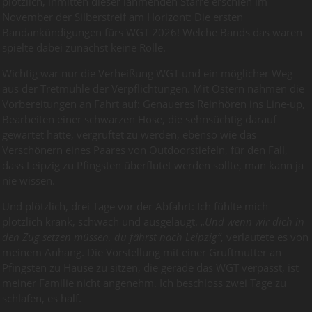
plötzlich, inmitten dieser lähmenden Starre erschien im
November der Silberstreif am Horizont: Die ersten
Bandankündigungen fürs WGT 2026! Welche Bands das waren
spielte dabei zunächst keine Rolle.
Wichtig war nur die Verheißung WGT und ein möglicher Weg
aus der Tretmühle der Verpflichtungen. Mit Ostern nahmen die
Vorbereitungen an Fahrt auf: Genaueres Reinhören ins Line-up,
Bearbeiten einer schwarzen Hose, die sehnsüchtig darauf
gewartet hatte, vergruftet zu werden, ebenso wie das
Verschönern eines Paares von Outdoorstiefeln, für den Fall,
dass Leipzig zu Pfingsten überflutet werden sollte, man kann ja
nie wissen.
Und plötzlich, drei Tage vor der Abfahrt: Ich fühlte mich
plötzlich krank, schwach und ausgelaugt. „
Und wenn wir dich in
den Zug setzen müssen, du fährst nach Leipzig“
, verlautete es von
meinem Anhang. Die Vorstellung mit einer Gruftmutter an
Pfingsten zu Hause zu sitzen, die gerade das WGT verpasst, ist
meiner Familie nicht angenehm. Ich beschloss zwei Tage zu
schlafen, es half.