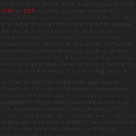
Vielleicht fragt sich jemand, der meine vergangenen zwei WGTs
(
2024
und
2025
) mitverfolgt hat, warum ich schon wieder
gerade dem Täubchenthal so viel Aufmerksamkeit widme. Nun,
sicher liegt es daran, dass dort bisher immer Bands aufgetreten
sind, die perfekt als Verstärker meiner schwarzen Seele
funktionieren: Ob es jetzt die Sexgang Children mit ihren
dunkel- kryptischen Texten waren, oder And also the Trees mit
melancholisch poetischem Naturbezug oder dieses Jahr eben,
zusammen mit anderen, Altar de Fey, die sämtlichen Dämonen
der Finsternis entfesselten– immer hat die Musik, die ich dort zu
hören bekam, mein schwarzes Herz zum Schwingen gebracht.
Auch der Veranstaltungsort selbst besitzt seinen eigenen
Charme, vor allem durch den Außenbereich, der zwischen den
Konzerten zum Verweilen einlädt. Sandra und ich nutzten die
Gelegenheit für eine gemeinsame Auszeit auf der Holztribüne
und sogen dort die Atmosphäre unserer Umgebung ein: Um
uns herum so viele schöne Menschen, schön weil sie einfach ihr
Innerstes nach außen trugen und dadurch dem Ort Authentizität
verliehen. Über uns der weite Himmel – ein Gefühl von
Freiheit! Wie sehr hatten wir uns inmitten unserer