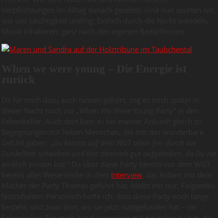
Verpflichtungen im Alltag danach gesehnt. Und nun spürten wir,
wie uns Leichtigkeit umfing: Einfach durch die Nacht wandeln,
Musik inhalieren, ganz nach den eigenen Bedürfnissen.
When we were young – Die Energie ist
zurück
Da für mich dazu auch tanzen gehört, zog es mich später in
dieser Nacht noch zur „When We Were Young Party“ in den
Felsenkeller. Auch dort kam es bei meiner Ankunft gleich zu
Begegnungen mit lieben Menschen, die mir das wunderbare
Gefühl gaben: „
Du kannst auf dem WGT allein frei durch die
Dunkelheit schweben und bist dennoch gut aufgehoben, da Du nie
wirklich einsam bist
.“ Da über diese Party bereits vor dem WGT
bereits alles Wesentliche in dem
Interview
, das Robert mit dem
Macher der Party Thomas geführt hat, bleibt mir nur, Folgendes
festzuhalten: Persönlich hoffe ich, dass diese Party noch lange
besteht, und zwar dort, wo sie jetzt stattgefunden hat – im
Felsenkeller. Für mich hat das weniger mit Nostalgie zu tun, da