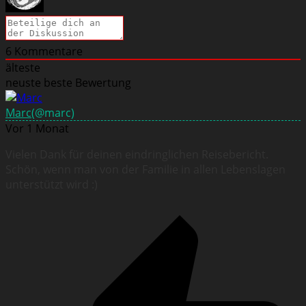
6
Kommentare
älteste
neuste
beste Bewertung
Marc
(@marc)
Vor 1 Monat
Vielen Dank für deinen eindringlichen Reisebericht.
Schön, wenn man von der Familie in allen Lebenslagen
unterstützt wird :)