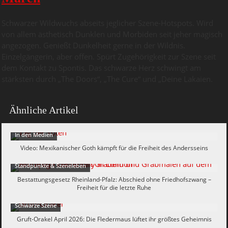
Schwarzer Wildwuchs abseits jeglicher Szene-Hotspots. Wird
von allem ästhetisch Dunklen und Morbiden seit jeher magisch
angezogen. Genießt Dunkelheit gerne in der Wildnis.
Einzelgängerin, aber offen. Spürt Zugehörigkeit zur Szene seit
dem Kontakt zu Spontis. Das schwarze Herz schwingt am
stärksten durch „The Doors“, „The Cure“ und „Deine Lakaien.
Ähnliche Artikel
In den Medien
Video: Mexikanischer Goth kämpft für die Freiheit des Andersseins
Standpunkte & Szeneleben
Bestattungsgesetz Rheinland-Pfalz: Abschied ohne Friedhofszwang –
Freiheit für die letzte Ruhe
Schwarze Szene
Gruft-Orakel April 2026: Die Fledermaus lüftet ihr größtes Geheimnis