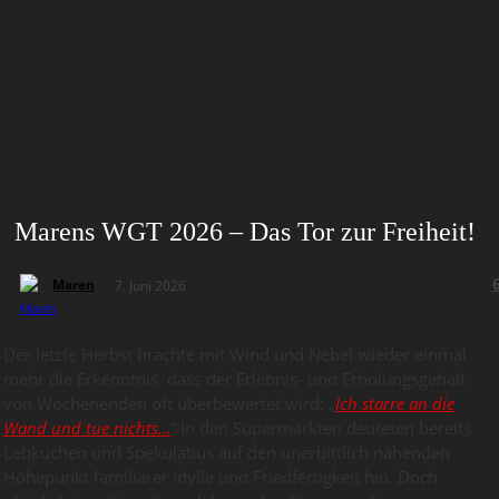
Marens WGT 2026 – Das Tor zur Freiheit!
Maren
7. Juni 2026
Der letzte Herbst brachte mit Wind und Nebel wieder einmal
mehr die Erkenntnis, dass der Erlebnis- und Erholungsgehalt
von Wochenenden oft überbewertet wird: „
Ich starre an die
Wand und tue nichts…
“ In den Supermärkten deuteten bereits
Lebkuchen und Spekulatius auf den unerbittlich nahenden
Höhepunkt familiärer Idylle und Friedfertigkeit hin. Doch