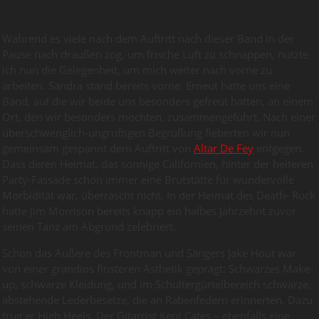
Während es viele nach dem Auftritt nach dieser Band in der
Pause nach draußen zog, um frische Luft zu schnappen, nutzte
ich nun die Gelegenheit, um mich weiter nach vorne zu
arbeiten. Sandra stand bereits vorne. Erneut hatte uns eine
Band, auf die wir beide uns besonders gefreut hatten, an einem
Ort, den wir besonders mochten, zusammengeführt. Nach einer
überschwenglich-ungruftigen Begrüßung fieberten wir nun
gemeinsam gespannt dem Auftritt von
Altar De Fey
entgegen.
Dass deren Heimat, das sonnige Californien, hinter der heiteren
Party-Fassade schon immer eine Brutstätte für wundervolle
Morbidität war, überrascht nicht. In der Heimat des Death- Rock
hatte Jim Morrison bereits knapp ein halbes Jahrzehnt zuvor
seinen Tanz am Abgrund zelebriert.
Schon das Äußere des Frontman und Sängers Jake Hout war
von einer grandios finsteren Ästhetik geprägt: Schwarzes Make-
up, schwarze Kleidung, und im Schultergürtelbereich schwarze,
abstehende Lederbesetze, die an Rabenfedern erinnerten. Dazu
trug er High Heels. Der Gitarrist Kent Cates – ebenfalls eine