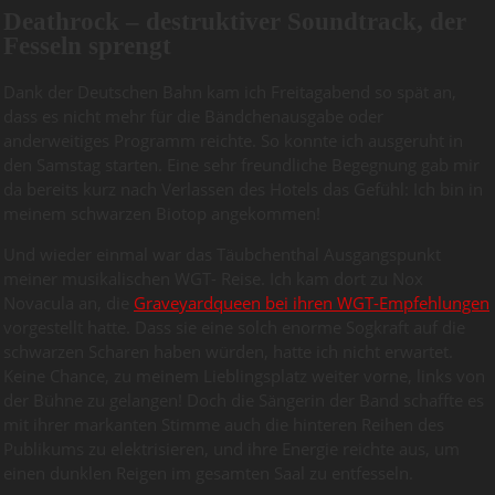
Deathrock – destruktiver Soundtrack, der
Fesseln sprengt
Dank der Deutschen Bahn kam ich Freitagabend so spät an,
dass es nicht mehr für die Bändchenausgabe oder
anderweitiges Programm reichte. So konnte ich ausgeruht in
den Samstag starten. Eine sehr freundliche Begegnung gab mir
da bereits kurz nach Verlassen des Hotels das Gefühl: Ich bin in
meinem schwarzen Biotop angekommen!
Und wieder einmal war das Täubchenthal Ausgangspunkt
meiner musikalischen WGT- Reise. Ich kam dort zu Nox
Novacula an, die
Graveyardqueen bei ihren WGT-Empfehlungen
vorgestellt hatte. Dass sie eine solch enorme Sogkraft auf die
schwarzen Scharen haben würden, hatte ich nicht erwartet.
Keine Chance, zu meinem Lieblingsplatz weiter vorne, links von
der Bühne zu gelangen! Doch die Sängerin der Band schaffte es
mit ihrer markanten Stimme auch die hinteren Reihen des
Publikums zu elektrisieren, und ihre Energie reichte aus, um
einen dunklen Reigen im gesamten Saal zu entfesseln.