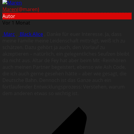
Maren
(@maren)
Autor
Vor 1 Monat
Marc
,
Black Alice
, Danke für euer Interesse. Ja, dass
meine Familie meine Leidenschaft mitträgt, weiß ich zu
schätzen. Dazu gehört ja auch, den Vorlauf zu
akzeptieren – natürlich, ein gelegentliches Seufzen bleibt
da nicht aus. Altar de Fey hat aber beim Mit -Reinhören
auch meinen Partner begeistert, ebenso wie Ash Code,
die ich auch gerne gesehen hätte – aber wie gesagt, die
Deutsche Bahn. Dennoch ist das Ganze auch ein
fortlaufender Entwicklungsprozess: Verstehen, warum
dem anderen etwas so wichtig ist.