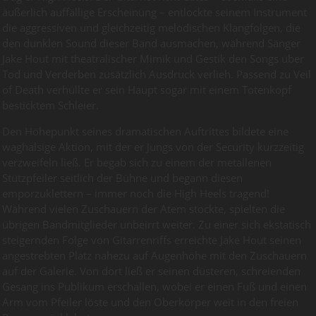
äußerlich auffällige Erscheinung – entlockte seinem Instrument
die aggressiven und gleichzeitig melodischen Klangfolgen, die
den dunklen Sound dieser Band ausmachen, während Sänger
Jake Hout mit theatralischer Mimik und Gestik den Songs über
Tod und Verderben zusätzlich Ausdruck verlieh. Passend zu Veil
of Death verhüllte er sein Haupt sogar mit einem Totenkopf
besticktem Schleier.
Den Höhepunkt seines dramatischen Auftrittes bildete eine
waghalsige Aktion, mit der er Jungs von der Security kurzzeitig
verzweifeln ließ. Er begab sich zu einem der metallenen
Stützpfeiler seitlich der Bühne und begann diesen
emporzuklettern – immer noch die High Heels tragend!
Während vielen Zuschauern der Atem stockte, spielten die
übrigen Bandmitglieder unbeirrt weiter. Zu einer sich ekstatisch
steigernden Folge von Gitarrenriffs erreichte Jake Hout seinen
angestrebten Platz nahezu auf Augenhöhe mit den Zuschauern
auf der Galerie. Von dort ließ er seinen düsteren, schreienden
Gesang ins Publikum erschallen, wobei er einen Fuß und einen
Arm vom Pfeiler löste und den Oberkörper weit in den freien