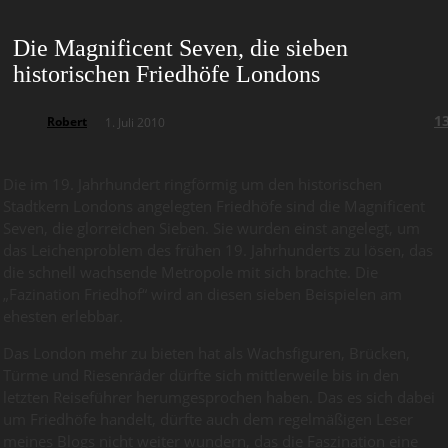
Die Magnificent Seven, die sieben
historischen Friedhöfe Londons
1
Robert
1. Juli 2010
Die im 19. Jahrhundert ringförmig um den historischen
Stadtkern Londons angelegten Friedhöfe sind die Magnificent
Seven, die glorreichen Sieben. Sie wurden einst angelegt, um
das Leichenproblem des frühen 19. Jahrhunderts zu lösen, das
die schnell wachsende Metropole mit sich brachte. Die
„Fazination Friedhof“ wird an diesen sieben Beispielen am
ehesten erlebbar.
Das London mehr zu bieten hat als Wachsfiguren, Brücken,
Türme und Riesenräder dürfte sich mittlerweile bis in den
letzten Reiseführer herumgesprochen haben. Das es sich dabei
um Friedhöfe handelt, dürfte auch dem regelmäßigen Leser
meines Blogs nicht weiter wundern, das die Faszination eine