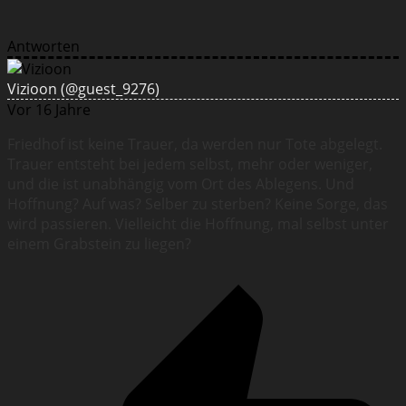
Antworten
Vizioon
(@guest_9276)
Vor 16 Jahre
Friedhof ist keine Trauer, da werden nur Tote abgelegt.
Trauer entsteht bei jedem selbst, mehr oder weniger,
und die ist unabhängig vom Ort des Ablegens. Und
Hoffnung? Auf was? Selber zu sterben? Keine Sorge, das
wird passieren. Vielleicht die Hoffnung, mal selbst unter
einem Grabstein zu liegen?