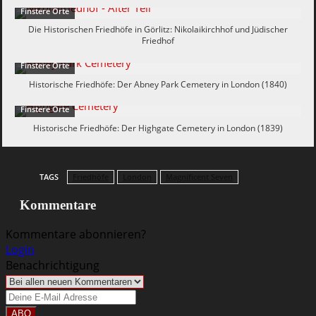
Finstere Orte
Die Historischen Friedhöfe in Görlitz: Nikolaikirchhof und Jüdischer
Friedhof
Finstere Orte
Historische Friedhöfe: Der Abney Park Cemetery in London (1840)
Finstere Orte
Historische Friedhöfe: Der Highgate Cemetery in London (1839)
TAGS
Friedhöfe
London
Magnificent Seven
Kommentare
Kommentare abonnieren?
Login
Benachrichtigung