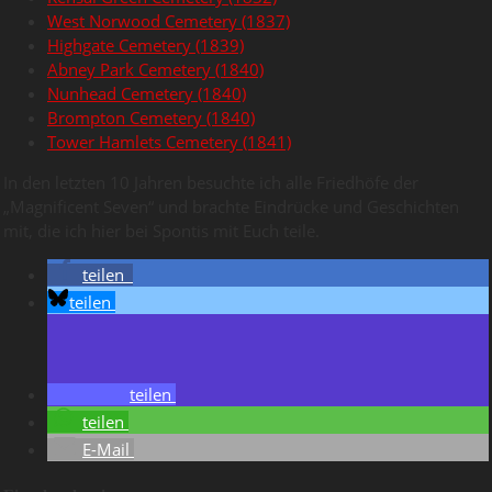
West Norwood Cemetery (1837)
Highgate Cemetery (1839)
Abney Park Cemetery (1840)
Nunhead Cemetery (1840)
Brompton Cemetery (1840)
Tower Hamlets Cemetery (1841)
In den letzten 10 Jahren besuchte ich alle Friedhöfe der
„Magnificent Seven“ und brachte Eindrücke und Geschichten
mit, die ich hier bei Spontis mit Euch teile.
teilen
teilen
teilen
teilen
E-Mail