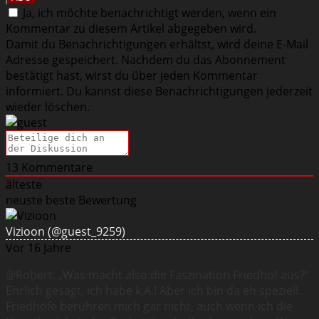
Ja, ich möchte benachrichtigt werden, wenn ein
Kommentar zu diesem Artikel abgegeben wird.
Damit du Benachrichtigungen erhältst, wird deine E-Mail
Adresse gespeichert. Nachdem du das Abonnement
bestätigt hast, wirst du über jeden Kommentar
informiert. Du kannst diese Benachrichtigungen jederzeit
wieder löschen.
13
Kommentare
älteste
neuste
beste Bewertung
Vizioon
(@guest_9259)
Vor 16 Jahre
@Robert: „Was macht also die Fas­zi­na­tion Fried­hof aus?“
Ehrlich gesagt, ich habe k.A.! Aber ich bin da eh speziell.
Friedhöfe berühren mich gar nicht, auch wenn ich die