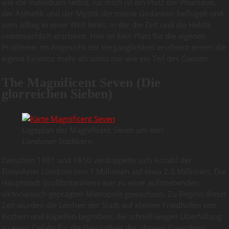
wie die Individuen selbst, für mich ist ein Platz der Phantasie,
der Ästhetik und der Mystik der meine Gedanken beflügelt und
vom Alltag in einer Welt lenkt, in der die Zeit und die Hektik
nebensächlich erscheint. Hier ist kein Platz für die eigenen
Probleme, im Angesicht der Vergänglichkeit erscheint einem die
eigene Existenz mehr als sonst nur wie ein Teil des Ganzen.
The Magnificent Seven (Die
glorreichen Sieben)
Lageplan der Magnificent Seven um den
Londoner Stadtkern
Zwischen 1801 und 1850 verdoppelte sich Anzahl der
Einwohner Londons von 1 Millionen auf etwa 2.3 Millionen. Die
Hauptstadt Großbritanniens war zu einer aufstrebenden
viktorianisch geprägten Metropole gewachsen. Zu Beginn dieser
Zeit wurden die Leichen der Stadt auf kleinen Friedhöfen von
Kirchen und Kapellen begraben, die schnell wegen Überfüllung
zu einer Gefahr für die Gesundheit der übrigen Einwohner