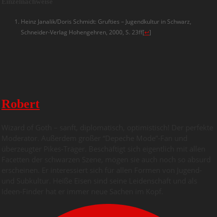
Einzelnachweise
Heinz Janalik/Doris Schmidt: Grufties – Jugendkultur in Schwarz,
Schneider-Verlag Hohengehren, 2000, S. 23ff
[
↩
]
Robert
Wizard of Goth – sanft, diplomatisch, optimistisch! Der perfekte
Moderator. Außerdem großer “Depeche Mode”-Fan und
überzeugter Pikes-Träger. Beschäftigt sich eigentlich mit allen
Facetten der schwarzen Szene, mögen sie auch noch so absurd
erscheinen. Er interessiert sich für allen Formen von Jugend-
und Subkultur. Heiße Eisen sind seine Leidenschaft und als
Ideen-Finder hat er immer neue Sachen im Kopf.