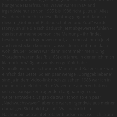
hängende Haarfrisuren. Waver waren in D-land
irgendwie nur so von 1985 bis 1988 richtig „true“. Alles
was danach noch in diese Richtung ging und dann zu
diesem „Gothic mit Plateauschuhen und Zopf“ wurde
(sorry, an alle die sich dadurch jetzt abgewertet fühlen –
das ist nur meine persönliche Meinung – ihr findet
bestimmt auch irgendwen doof, also müsst ihr da jetzt
auch einstecken können – ausserdem steht man da ja
wohl drüber, oder?) war dann nicht mehr mein Ding.
Trotzdem waren das (bis´88) die Jahre, in denen ich mich
klamottenmäßig am wohlsten gefühlt habe.
Schnallenschuhe, schwarzer Mantel und Rosenkranz war
einfach das Beste. So ein paar wenige „Übriggebliebene“
sind ja in dem Video-link noch zu sehen. 1988 war ich in
meinem Umfeld der letzte Waver, die anderen hatten
sich zu jeansjackentragenden Langhaarigen o.ä.
weiterentwickelt. Es gab da zwar schon so ein paar
„Nachwuchswaver“, aber die waren irgendwie aus meiner
damaligen Sicht nicht „echt“. Was natürlich im
Nachhinein betrachtet totaler Blödsinn ist, weil ich ja am