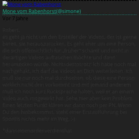
Mone vom Rabenhorst
(@simone)
Vor 7 Jahre
Robert,
es geht ja nicht um den Ersteller der Videos, der ist gerne
bereit, sie herauszurücken. Es geht eher um eine Person,
die sich offensichtlich für „früher“ schämt und nicht in
derartigen Videos auftauchen möchte und dann
herumzicken würde. Nichtsdestotrotz: Ich habe noch mal
nachgehakt. Ich darf die Videos an Dich weiterleiten. Ich
muß sie nur noch mal durchsehen, ob diese eine Person
wirklich nicht drin vorkommt und mit jemand anderem
muß ich noch kurz Rücksprache halten, weil er an einem
Video auch mitgewirkt hat. Sehe hier aber kein Problem.
Einen letzten Punkt klären wir dann noch per PN. Wenn
Du den hinbekommst, steht einer Erstaufführung bei
Spontis nichts mehr im Weg. :-)
*danneinenordenverdienthat