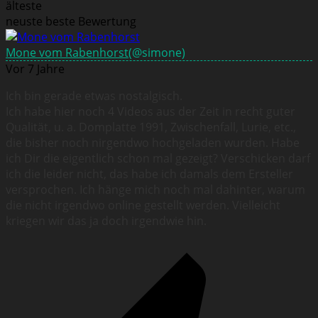
älteste
neuste
beste Bewertung
Mone vom Rabenhorst
(@simone)
Vor 7 Jahre
Ich bin gerade etwas nostalgisch.
Ich habe hier noch 4 Videos aus der Zeit in recht guter
Qualität, u. a. Domplatte 1991, Zwischenfall, Lurie, etc.,
die bisher noch nirgendwo hochgeladen wurden. Habe
ich Dir die eigentlich schon mal gezeigt? Verschicken darf
ich die leider nicht, das habe ich damals dem Ersteller
versprochen. Ich hänge mich noch mal dahinter, warum
die nicht irgendwo online gestellt werden. Vielleicht
kriegen wir das ja doch irgendwie hin.