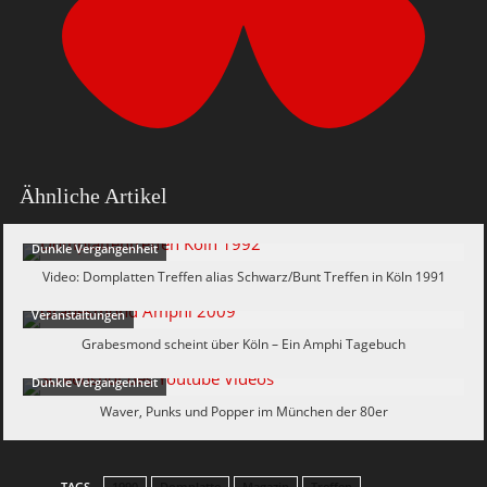
Ähnliche Artikel
Dunkle Vergangenheit
Video: Domplatten Treffen alias Schwarz/Bunt Treffen in Köln 1991
Veranstaltungen
Grabesmond scheint über Köln – Ein Amphi Tagebuch
Dunkle Vergangenheit
Waver, Punks und Popper im München der 80er
TAGS
1990
Domplatte
Magazin
Treffen