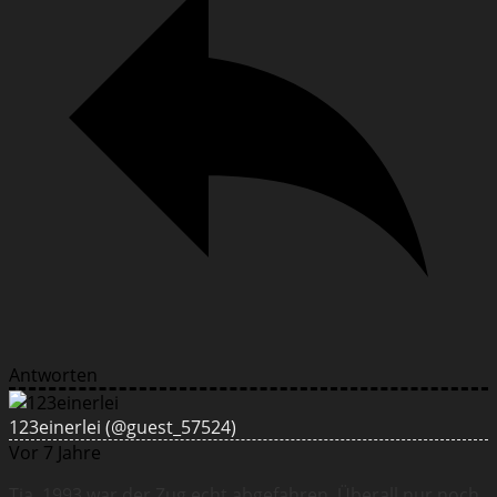
Antworten
123einerlei
(@guest_57524)
Vor 7 Jahre
Tja, 1993 war der Zug echt abgefahren. Überall nur noch