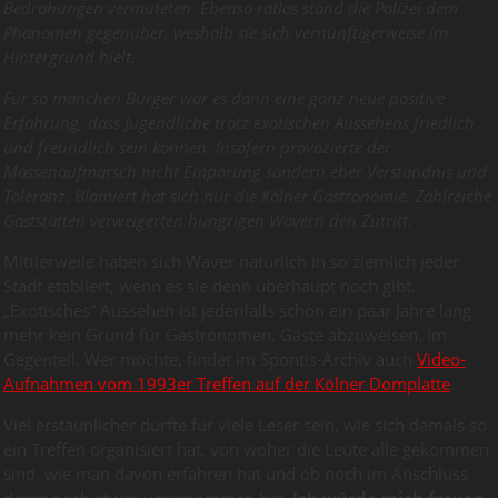
Bedrohungen vermuteten. Ebenso ratlos stand die Polizei dem
Phänomen gegenüber, weshalb sie sich vernünftigerweise im
Hintergrund hielt.
Für so manchen Bürger war es dann eine ganz neue positive
Erfahrung, dass Jugendliche trotz exotischen Aussehens friedlich
und freundlich sein können. Insofern provozierte der
Massenaufmarsch nicht Empörung sondern eher Verständnis und
Toleranz. Blamiert hat sich nur die Kölner Gastronomie. Zahlreiche
Gaststätten verweigerten hungrigen Wavern den Zutritt.
Mittlerweile haben sich Waver natürlich in so ziemlich jeder
Stadt etabliert, wenn es sie denn überhaupt noch gibt.
„Exotisches“ Aussehen ist jedenfalls schon ein paar Jahre lang
mehr kein Grund für Gastronomen, Gäste abzuweisen. Im
Gegenteil. Wer möchte, findet im Spontis-Archiv auch
Video-
Aufnahmen vom 1993er Treffen auf der Kölner Domplatte
.
Viel erstaunlicher dürfte für viele Leser sein, wie sich damals so
ein Treffen organisiert hat, von woher die Leute alle gekommen
sind, wie man davon erfahren hat und ob noch im Anschluss
daran noch etwas unternommen hat.
Ich würde mich freuen,