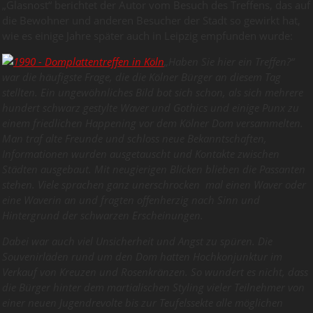
„Glasnost“ berichtet der Autor vom Besuch des Treffens, das auf
die Bewohner und anderen Besucher der Stadt so gewirkt hat,
wie es einige Jahre später auch in Leipzig empfunden wurde:
„Haben Sie hier ein Treffen?“
war die häufigste Frage, die die Kölner Bürger an diesem Tag
stellten. Ein ungewöhnliches Bild bot sich schon, als sich mehrere
hundert schwarz gestylte Waver und Gothics und einige Punx zu
einem friedlichen Happening vor dem Kölner Dom versammelten.
Man traf alte Freunde und schloss neue Bekanntschaften,
Informationen wurden ausgetauscht und Kontakte zwischen
Städten ausgebaut. Mit neugierigen Blicken blieben die Passanten
stehen. Viele sprachen ganz unerschrocken mal einen Waver oder
eine Waverin an und fragten offenherzig nach Sinn und
Hintergrund der schwarzen Erscheinungen.
Dabei war auch viel Unsicherheit und Angst zu spüren. Die
Souvenirläden rund um den Dom hatten Hochkonjunktur im
Verkauf von Kreuzen und Rosenkränzen. So wundert es nicht, dass
die Bürger hinter dem martialischen Styling vieler Teilnehmer von
einer neuen Jugendrevolte bis zur Teufelssekte alle möglichen