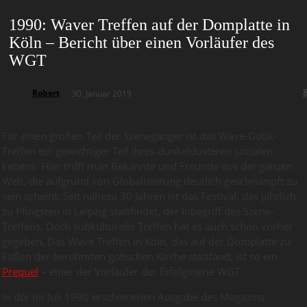
1990: Waver Treffen auf der Domplatte in
Köln – Bericht über einen Vorläufer des
WGT
Robert
30. Januar 2019
Für einen großen Teil der Szenegänger ist das Wave-Gotik-
Treffen ein gewichtiger Teil ihres dunkeldüsteren sozialen
Lebens. Hier trifft man Bekannte und Freunde aus der ganzen
Welt, die aufgrund von Globalisierung deutlich geschrumpft zu
sein scheint. Seit nahezu 30 Jahren ist das Festival, das jährlich
zu Pfingsten in Leipzig stattfindet, der Inbegriff des Szene-
Treffens. Doch subkulturelle Treffen hat es auch schon vorher
gegeben. Das Wave Treffen in Köln, das auf der Domplatte zu
Füßen der berühmten gotischen Kirche stattfand, ist so ein
Prequel
– einer der Vorläufer der Erfolgsserie WGT.
In der im Juli 1990 erschienenen Ausgabe des Magazins