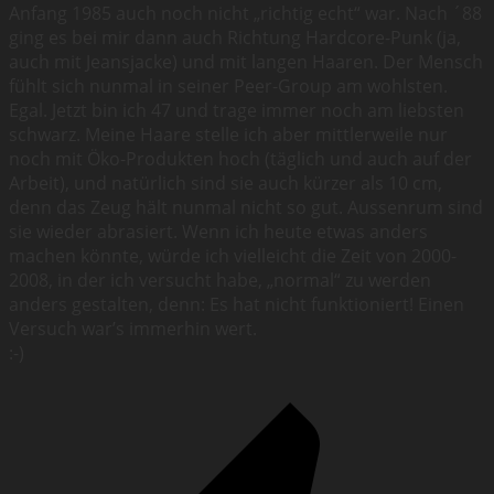
Anfang 1985 auch noch nicht „richtig echt“ war. Nach ´88
ging es bei mir dann auch Richtung Hardcore-Punk (ja,
auch mit Jeansjacke) und mit langen Haaren. Der Mensch
fühlt sich nunmal in seiner Peer-Group am wohlsten.
Egal. Jetzt bin ich 47 und trage immer noch am liebsten
schwarz. Meine Haare stelle ich aber mittlerweile nur
noch mit Öko-Produkten hoch (täglich und auch auf der
Arbeit), und natürlich sind sie auch kürzer als 10 cm,
denn das Zeug hält nunmal nicht so gut. Aussenrum sind
sie wieder abrasiert. Wenn ich heute etwas anders
machen könnte, würde ich vielleicht die Zeit von 2000-
2008, in der ich versucht habe, „normal“ zu werden
anders gestalten, denn: Es hat nicht funktioniert! Einen
Versuch war’s immerhin wert.
:-)