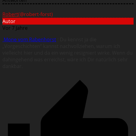
Antworten
Robert
(@robert-forst)
Autor
Vor 7 Jahre
Mone vom Rabenhorst
: Du kennst ja die
„Vorgeschichten“ kannst nachvollziehen, warum ich
vielleicht hier und da ein wenig resigniert wirke. Wenn du
dahingehend was erreichst, wäre ich Dir natürlich sehr
dankbar.