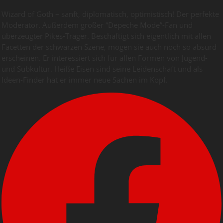
Wizard of Goth – sanft, diplomatisch, optimistisch! Der perfekte
Moderator. Außerdem großer “Depeche Mode”-Fan und
überzeugter Pikes-Träger. Beschäftigt sich eigentlich mit allen
Facetten der schwarzen Szene, mögen sie auch noch so absurd
erscheinen. Er interessiert sich für allen Formen von Jugend-
und Subkultur. Heiße Eisen sind seine Leidenschaft und als
Ideen-Finder hat er immer neue Sachen im Kopf.