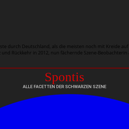
ste durch Deutschland, als die meisten noch mit Kreide auf d
nz und Rückkehr in 2012, nun fächernde Szene-Beobachterin 
Spontis
ALLE FACETTEN DER SCHWARZEN SZENE