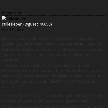
Antworten
stillesleben
(@guest_46690)
Vor 13 Jahre
Für mich war es dieses Jahr das erste Mal, dass ich es
zeitlich geschafft habe, mal nicht am anderen Ende von
Leipzig rumzugeistern oder es schlichtweg zu vergessen
– passierte letztes Jahr schon mit arg schlechtem
Gewissen.
Trotz der kurzen Zeit war es dennoch schön, die
Gesichter hinter den Kommentaren oder Beiträgen zu
sehen. Und mittendrin ein hibbeliger Robert – was nur zu
gut zeigte, wie du dich auf diesen Nachmittag gefreut
hast. :)
Aus dem Spontis-Magazin wurden nach dem Treffen im
Kohlrabizirkus in einer Ecke sofort, gleich einem
Staubsauger, die Buchstaben aufgesaugt, geschmunzelt,