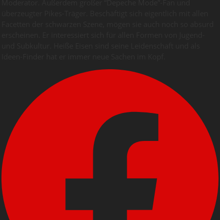
Moderator. Außerdem großer “Depeche Mode”-Fan und
überzeugter Pikes-Träger. Beschäftigt sich eigentlich mit allen
Facetten der schwarzen Szene, mögen sie auch noch so absurd
erscheinen. Er interessiert sich für allen Formen von Jugend-
und Subkultur. Heiße Eisen sind seine Leidenschaft und als
Ideen-Finder hat er immer neue Sachen im Kopf.