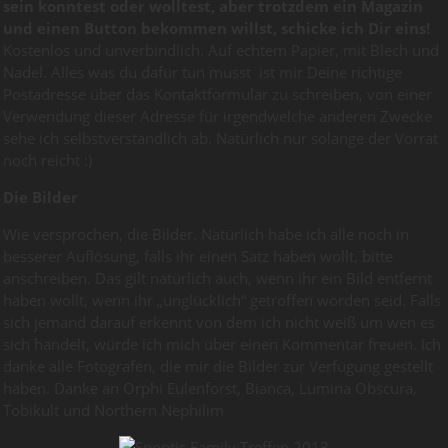
sein konntest oder wolltest, aber trotzdem ein Magazin
und einen Button bekommen willst, schicke ich Dir eins!
Kostenlos und unverbindlich. Auf echtem Papier, mit Blech und
Nadel. Alles was du dafür tun musst ist mir Deine richtige
Postadresse über das Kontaktformular zu schreiben, von einer
Verwendung dieser Adresse für irgendwelche anderen Zwecke
sehe ich selbstverständlich ab. Natürlich nur solange der Vorrat
noch reicht :)
Die Bilder
Wie versprochen, die Bilder. Natürlich habe ich alle noch in
besserer Auflösung, falls ihr einen Satz haben wollt, bitte
anschreiben. Das gilt natürlich auch, wenn ihr ein Bild entfernt
haben wollt, wenn ihr „unglücklich“ getroffen worden seid. Falls
sich jemand darauf erkennt von dem ich nicht weiß um wen es
sich handelt, würde ich mich über einen Kommentar freuen. Ich
danke alle Fotografen, die mir die Bilder zur Verfügung gestellt
haben. Danke an Orphi Eulenforst, Bianca, Lumina Obscura,
Tobikult und Northern Nephilim