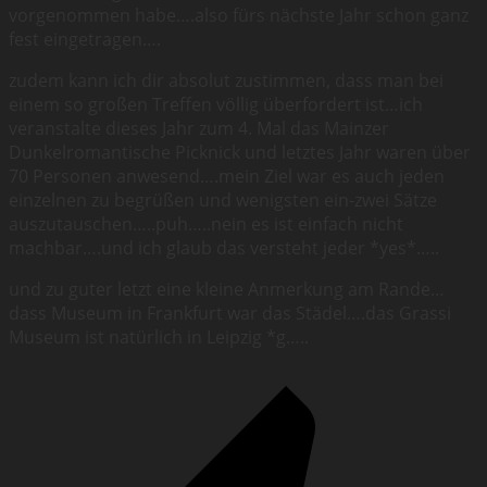
vorgenommen habe….also fürs nächste Jahr schon ganz
fest eingetragen….
zudem kann ich dir absolut zustimmen, dass man bei
einem so großen Treffen völlig überfordert ist…ich
veranstalte dieses Jahr zum 4. Mal das Mainzer
Dunkelromantische Picknick und letztes Jahr waren über
70 Personen anwesend….mein Ziel war es auch jeden
einzelnen zu begrüßen und wenigsten ein-zwei Sätze
auszutauschen…..puh…..nein es ist einfach nicht
machbar….und ich glaub das versteht jeder *yes*…..
und zu guter letzt eine kleine Anmerkung am Rande…
dass Museum in Frankfurt war das Städel….das Grassi
Museum ist natürlich in Leipzig *g…..