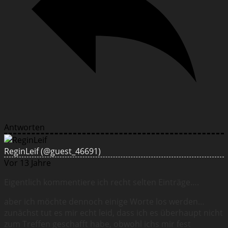
Antworten
ReginLeif
(@guest_46691)
Vor 13 Jahre
Eigentlich kommentiere ich recht selten Einträge….
aber ich möchte dennoch einige Worte los werden…
zunächst tut es mir echt leid, dass ich es überhaupt nicht
zum Treffen geschafft habe, obwohl ichs mir fest