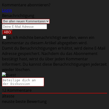
Kommentare abonnieren?
Login
Benachrichtigung
Ja, ich möchte benachrichtigt werden, wenn ein
Kommentar zu diesem Artikel abgegeben wird.
Damit du Benachrichtigungen erhältst, wird deine E-Mail
Adresse gespeichert. Nachdem du das Abonnement
bestätigt hast, wirst du über jeden Kommentar
informiert. Du kannst diese Benachrichtigungen jederzeit
wieder löschen.
12
Kommentare
älteste
neuste
beste Bewertung