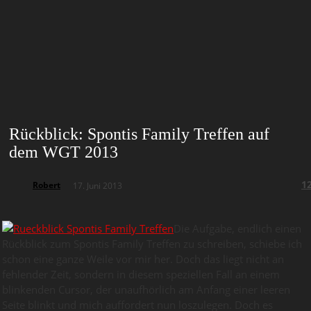
Rückblick: Spontis Family Treffen auf
dem WGT 2013
1
Robert
17. Juni 2013
Die Aufgabe, endlich einen
Rückblick zum Spontis Family Treffen zu schreiben, schiebe ich
schon eine ganze Weile vor mir her. Doch das liegt nicht an
fehlender Zeit, sondern in diesem speziellen Fall an einem
blinkenden Cursor, der unaufhörlich am Anfang einer leeren
Seite blinkt und mich auffordert nun loszulegen. Doch es