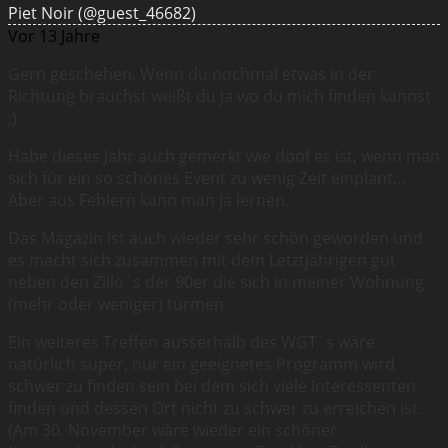
Piet Noir
(@guest_46682)
Vor 13 Jahre
Gern geschehen. Wenn du nochmal etwas in der
Richtung brauchst weißt du ja wo du mich finden kannst
;)
Habe dieses Jahr auch gemerkt wie doof es ist, wenn man
sich für ein so schönes Event zu wenig Zeit einplant…
Aber aus Fehlern kann man ja lernen.
Das Magazin ist auch wieder sehr schön geworden und
es macht sich zusammen mit dem Letztjährigen gut
neben den Zillo´s der 90er die sich in meiner Wohnung
(mehr oder weniger) türmen.
Ein weiteres Treffen ausserhalb des WGT´s wäre
natürlich super, nur ein geeignetes Programm wird
schwer zu finden sein bei dem sich viele Interessenten
finden und dessen Ort nicht zu schwer zu erreichen ist.
(Am 30. November wäre wieder ein schöner