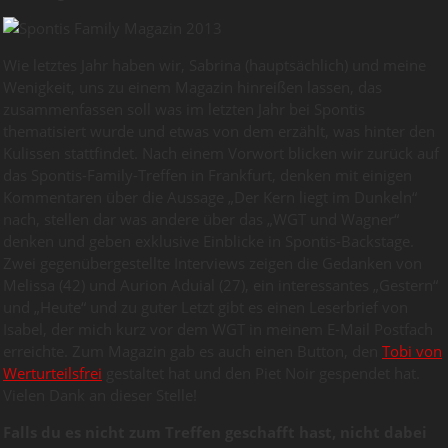
Wie letztes Jahr haben wir, Sabrina (hauptsächlich) und meine
Wenigkeit, uns zu einem Magazin hinreißen lassen, das
zusammenfassen soll was im letzten Jahr bei Spontis
thematisiert wurde und etwas von dem erzählt, was hinter den
Kulissen stattfindet. Nach einem Vorwort blicken wir zurück auf
das Spontis-Family-Treffen in Frankfurt, denken mit einigen
Kommentaren über die Aussage „Der Kern liegt im Dunkeln“
nach, stellen dar was andere über das „WGT und Wagner“
denken und geben exklusive Einblicke in Spontis-Backstage.
Zwei gegenübergestellte Interviews zeigen die Gedanken von
Melissa (42) und Aurion Aduial (27), ein interessantes „Gestern“
und „Heute“ und zu guter Letzt gibt es einen Leserbrief von
Isabel, der mich kurz vor dem WGT in meinem E-Mail Postfach
erreichte. Zum Magazin gab es auch einen Button, den
Tobi von
Werturteilsfrei
gestaltet hat und den Piet Noir gespendet hat.
Vielen Dank an dieser Stelle!
Falls du es nicht zum Treffen geschafft hast, nicht dabei