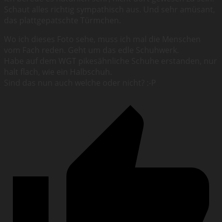
Schaut alles richtig sympathisch aus. Und sehr amüsant,
das plattgepatschte Türmchen.
Wo ich dieses Foto sehe, muss ich mal die Menschen
vom Fach reden. Geht um das edle Schuhwerk.
Habe auf dem WGT pikesähnliche Schuhe erstanden, nur
halt flach, wie ein Halbschuh.
Sind das nun auch welche oder nicht? :-P