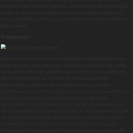
konnte ich den ein oder anderen endlich mal oder endlich mal
wieder in die Arme schließen, ich konnte einigen Lesern die
Hand schütteln und mir zu so manchem Kommentierenden ein
Bild machen.
Begegnungen
Wenn ich manchmal vor den zahlreichen Kommentaren sitze,
frage ich mich, wer hinter den Gedanken und Meinung steckt.
Im Laufe der Wochen und Monate forme ich mir ein Bild von
dem Kommentator, auch ohne ihn jemals zu Gesicht
bekommen zu haben oder ein Bild von ihm zu sehen.
Irgendwann stelle ich mir einfach vor, wie jemand aussieht, von
dem ich nur das geschriebene Wort kenne. Wie sich
herausstellt, ist die Bild meistens völlig falsch und nährt sich
von Vorurteilen und Glauben. Ich war so unfassbar überrascht,
als sich manche auf dem Spontis-Treffen vorstellten und ich
kennenlernte wer hinter den Worten steckte. Ich brauchte
immer einen Augenblick um meine Gedanken zu ordnen, die