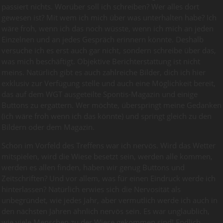
passiert nichts. Worüber soll ich schreiben? Wer alles dort
gewesen ist? Mit wem ich mich über was unterhalten habe? Ich
wäre froh, wenn ich das noch wüsste, wenn ich mich an jeden
Einzelnen und an jedes Gespräch erinnern könnte. Deshalb
versuche ich es erst auch gar nicht, sondern schreibe über das,
was mich beschäftigt. Objektive Berichterstattung ist nicht
meins. Natürlich gibt es auch zahlreiche Bilder, dich ich hier
exklusiv zur Verfügung stelle und auch eine Möglichkeit bereit,
das auf dem WGT ausgeteilte Spontis-Magazin und einige
Buttons zu ergattern. Wer möchte, überspringt meine Gedanken
(ich wäre froh wenn ich das könnte) und springt gleich zu den
Bildern oder dem Magazin.
Schon im Vorfeld des Treffens war ich nervös. Wird das Wetter
mitspielen, wird die Wiese besetzt sein, werden alle kommen,
werden es allen finden, haben wir genug Buttons und
Zeitschriften? Und vor allem, was für einen Eindruck werde ich
hinterlassen? Natürlich erwies sich die Nervosität als
unbegründet, wie jedes Jahr, aber vermutlich werde ich auch in
den nächsten Jahren ähnlich nervös sein. Es war unglaublich,
wie viele Menschen zu der Wiese gekommen sind! Endlich