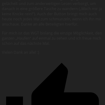
gelächelt und zum anderweitigen Lesen verborgt, um
danach in eine größere Tasche zu wandern („Mach mir ja
keine Knicke rein!“). Auch der Button bringt mich auch
heute noch jedes Mal zum schmunzeln, wenn ich ihn mir
anschaue. Danke an alle Beteiligten hierfür.
Für mich ist das WGT bislang die einzige Möglichkeit, den
ganzen „Haufen“ auf einmal zu sehen und ich freue mich
schon auf das nächste Mal.
Vielen Dank an alle! :)