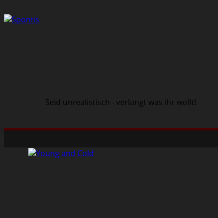
Seid unrealistisch - verlangt was ihr wollt!
Schwarze Szene
Musik
Veranstaltungen