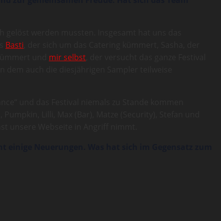
ch gelöst werden mussten. Insgesamt hat uns das
us
Basti
, der sich um das Catering kümmert, Sasha, der
e kümmert und
mir selbst
, der versucht das ganze Festival
n dem auch die diesjährigen Sampler teilweise
ance“ und das Festival niemals zu Stande kommen
 Pumpkin, Lilli, Max (Bar), Matze (Security), Stefan und
st unsere Webseite in Angriff nimmt.
racht einige Neuerungen. Was hat sich im Gegensatz zum