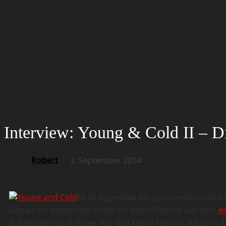
Interview: Young & Cold II – Di
Robert
3. September 2014
Es ist irgendwie ein spannendes Gefühl 
Genau vor einem Jahr hatte ich dieses Gefühl: Auf dem
e
aufgetragen und sicher war das kleine Festival auf dem 