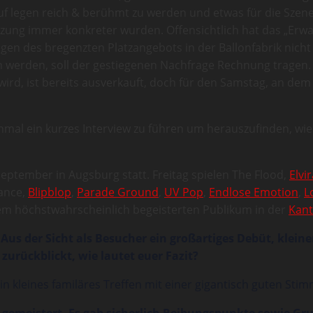
uf legen reich & berühmt zu werden und etwas für die Szene
tsetzung immer konkreter wurden. Offensichtlich hat das „E
en des bregenzten Platzangebots in der Ballonfabrik nicht 
werden, soll der gestiegenen Nachfrage Rechnung tragen. D
 wird, ist bereits ausverkauft, doch für den Samstag, an d
nmal ein kurzes Interview zu führen um herauszufinden, wi
 September in Augsburg statt. Freitag spielen The Flood,
Elvi
ance,
Blipblop
,
Parade Ground
,
UV Pop
,
Endlose Emotion
,
L
em höchstwahrscheinlich begeisterten Publikum in der
Kant
. Aus der Sicht als Besucher ein großartiges Debüt, klei
zurückblickt, wie lautet euer Fazit?
in kleines familäres Treffen mit einer gigantisch guten Sti
n gemeistert. Es gab sicherlich Reibungspunkte sowie G