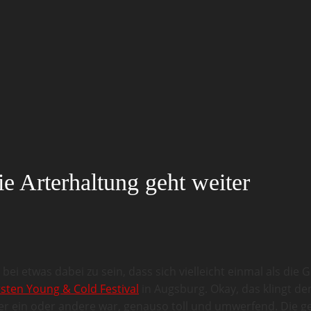
e Arterhaltung geht weiter
bei etwas dabei zu sein, dass sich vielleicht einmal als di
rsten Young & Cold Festival
in Augsburg. Okay, das klingt dem
der ein oder andere war, genauso toll und umwerfend. Die g