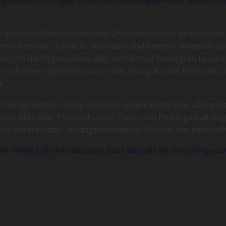
ie in langen Diskussionen und Chatkonferenzen demokratis
n-Team hat sich nicht verändert und besteht weiterhin a
ich um die Organisation aller am Festival beteiligten Leut
ich dieses Jahr intensiv um das Young & Cold Tonstudio, i
e.
e Menge weitere Leute ohne die unsere Partyreihe „Deca D
er), Mika (Bar, Pixselschubser, Flyer- und Postergestaltung),
e uns unterstützen. Hinzugekommen ist Michael der demnäch
 ihr bereits die Fortsetzung des Festivals an und versp