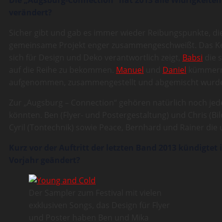
verändert?
Sicher gibt und gab es immer wieder Reibungspunkte, d
gemeinsame Projekt enger zusammengeschweißt. Das Ker
sich für Design und Deko verantwortlich zeigt,
Babsi
die s
auf die Reihe zu bekommen.
Manuel
und
Daniel
kümmern s
aufgenommen, zusammengestellt und abgemischt wurd
Zur „Augsburg – Connection“ gehören natürlich noch jed
könnten. Ben (Flyer- und Postergestaltung) und Chris (Bild
Cyril (Tontechnik) sowie Peace, Bernhard und Rainer di
Kurz vor der Auftritt der letzten Band 2013 kündigtet
Vorjahr geändert?
Der Sampler zum Festival mit vielen
exklusiven Songs, das Design für Flyer
und Poster haben Ben und Mika