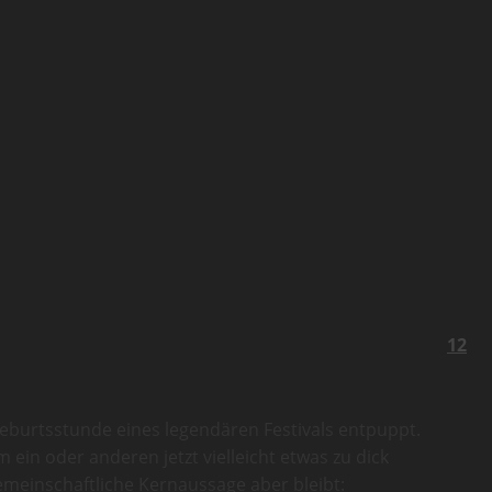
12
e Geburtsstunde eines legendären Festivals entpuppt.
 ein oder anderen jetzt vielleicht etwas zu dick
emeinschaftliche Kernaussage aber bleibt: