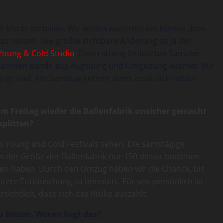
klarer verteilen. Wir wollen weiterhin ein kleines „Non
u nutzen. Die größte sichtbare Änderung ist ja der
Young & Cold Studio
: Einen streng limitierten Sampler
nbekannten Bands aus Augsburg und Umgebung widmet. Wir
rsorgt sind. Am Samstag kommt dann zusätzlich neben
 am Freitag wieder die Ballonfabrik unsicher gemacht
splitten?
des Young and Cold Festivals sehen. Die samstägige
en der Größe der Ballonfabrik nur 150 dieser bedienen
en haben. Durch den Umzug haben wir die Chance, bis
itere Enttäuschung zu bereiten. Für uns persönlich ist
ichtlich, dass sich das Risiko auszahlt.
u bieten. Woran liegt das?