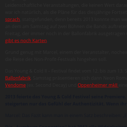
Leidenschaftliche Veranstaltungen, die keinen Wert dara
war ich natürlich, als die Pläne für das diesjährige For
sprach
, stattgefunden, denn bereits 2013 konnte man weg
an dem am Samstag auf zwei Bühnen die Bands auftreten 
Freitag, der immer noch in der Ballonfabrik ausgetragen
gibt es noch Karten
.
Grund genug mit Marcel, einem der Veranstalter, nochei
die Reise des Non-Profit-Festivals hingehen soll.
Das Young & Cold II – Festival findet vom 12. bis zum 13.
Ballonfabrik
. Samstag präsentieren sich dann Neon Rom
Vendome
(ex. Second Decay) und
Oppenheimer mkII
ein
2013 feierte das Young & Cold Festival seine Premiere
steigerten nur das Gefühl der Authentizität. Wenn ihr 
Marcel: Das Fazit kann man in einem Satz beschreiben: „E
Die „Augsburg-Connection“ hat 2013 alle Widrigkeite