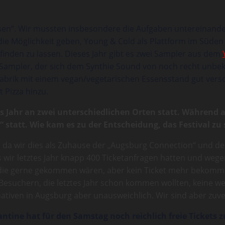
issen“. Wir mussten insbesondere die Aufgaben untereinander 
ie Möglichkeit geben, Young & Cold als Plattform im Süden z
finden zu lassen. Dieses Jahr gibt es zwei Sampler aus dem
inen Sampler, der sich dem Synthie Sound von noch recht u
onfabrik mit einem vegan/vegetarischen Essensstand gut ve
 Pizza hinzu.
ses Jahr an zwei unterschiedlichen Orten statt. Während
 statt. Wie kam es zu der Entscheidung, das Festival zu 
att, da wir dies als Zuhause der „Augsburg Connection“ und 
s wir letztes Jahr knapp 400 Ticketanfragen hatten und weg
 die gerne gekommen wären, aber kein Ticket mehr bekomm
 Besuchern, die letztes Jahr schon kommen wollten, keine we
nativen in Augsburg aber unausweichlich. Wir sind aber zuvers
Kantine hat für den Samstag noch reichlich freie Tickets z