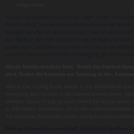
beigesteuert.
Marcel: Viel geändert hat sich vor allem „hinter den Kul
Profit Festival“ machen und unbekannten kleinen Bands d
gewagte Sprung die Veranstaltung in zwei Locations statt
zum Festival, der viele exklusive Songs enthält und e
hoffen auch, dass dieses Jahr unsere Gäste in der Ball
unseren Imbisstand auch die Verpflegung der Kantine mit
Wie du bereits erwähnt hast, findet das Festival die
wird, finden die Konzerte am Samstag in der „Kantine“
Marcel: Der Freitag findet wieder in der Ballonfabrik st
Verlegung des Festivals in die Kantine kommt daher, das
konnten. Dadurch gab es auch Unmut bei einige Leuten
zu 500 Tickets anzubieten, um so den vielen potentiellen
das ein hohes finanzielles Risiko, mangels Location-Alter
Freitag ist bereits ausverkauft, die deutlich größere 