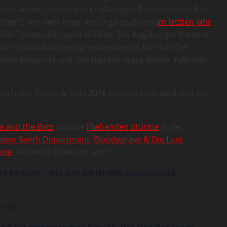
 tun wollen, sind etwas großartiges. Entsprechend froh
rwachen“, von dem einer der Organisatoren
im letzten Jahr
alle Ticketnachfragen erfüllen. Die Augsburger Kantine,
ie Verkaufszahlen sprechen bereits für sich: Der
em viele bekannte und unbekannte Wave-Bands auftreten,
e sich das Young & Cold 2014 präsentieren wird und wo
ra and the Bats
und die
Fliehenden Stürme
in der
ower Synth Department
,
Bloodygrave & Die Lust
,
ine
. Vielleicht sehen wir uns?
nere Pannen – wie den fehlenden Essensstand –
mmung“
rund zur gemeinsamen Freude. Hat sich das Team