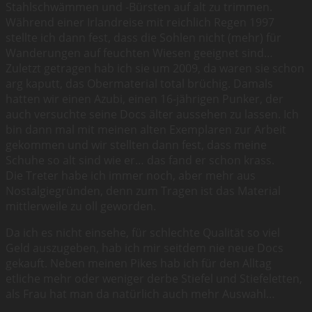
Stahlschwämmen und -Bürsten auf alt zu trimmen.
Während einer Irlandreise mit reichlich Regen 1997
stellte ich dann fest, dass die Sohlen nicht (mehr) für
Wanderungen auf feuchten Wiesen geeignet sind…
Zuletzt getragen hab ich sie um 2009, da waren sie schon
arg kaputt, das Obermaterial total brüchig. Damals
hatten wir einen Azubi, einen 16-jährigen Punker, der
auch versuchte seine Docs älter aussehen zu lassen. Ich
bin dann mal mit meinen alten Exemplaren zur Arbeit
gekommen und wir stellten dann fest, dass meine
Schuhe so alt sind wie er… das fand er schon krass.
Die Treter habe ich immer noch, aber mehr aus
Nostalgiegründen, denn zum Tragen ist das Material
mittlerweile zu oll geworden.
Da ich es nicht einsehe, für schlechte Qualität so viel
Geld auszugeben, hab ich mir seitdem nie neue Docs
gekauft. Neben meinen Pikes hab ich für den Alltag
etliche mehr oder weniger derbe Stiefel und Stiefeletten,
als Frau hat man da natürlich auch mehr Auswahl…