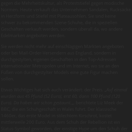
gegen die Mehrheitskultur, als Proteststiefel gegen modische
Normen. Heute verkauft das Unternehmen Sandalen, Rucksäcke
in Herzform und Stiefel mit Plateausohlen. Sie sind keine
schwer zu bekommenden Szene-Schuhe, die in speziellen
Geschäften verkauft werden, sondern überall da, wo andere
Edelmarken angeboten werden.
Sie werden nicht mehr auf einschlägigen Märkten angeboten
oder bei Mail-Order-Versendern aus England, sondern in
durchgestylten, eigenen Geschäften in den Top-Adressen
internationaler Metropolen und im Internet, wo sie an den
Füßen von durchgestylter Models eine gute Figur machen
sollen.
Etwas Wichtiges hat sich auch verändert: der Preis. „
Auf einmal
wurden aus 45 Pfund (52 Euro), erst 60, dann 100 Pfund (120
Euro). Da haben wir schon gestaunt.
„, berichtete Liz Meek der
BBC, die ein Schuhgeschäft in Wales führt. Der klassische
1460er, das erste Model in stilechtem Kirschrot, kostet
mittlerweile 200 Euro. Aus dem Schuh der Rebellion ist ein
Status-Symbol geworden, der einstige Hype um den Schuh der