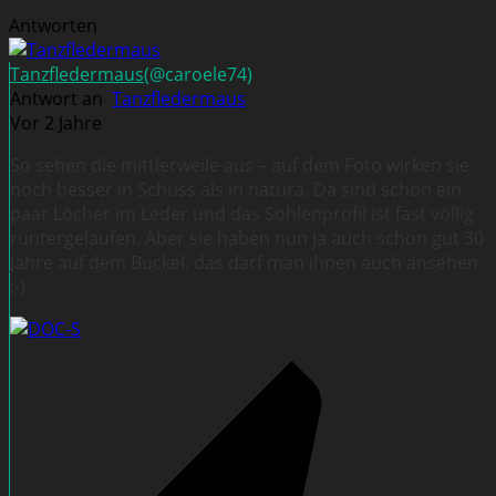
Antworten
Tanzfledermaus
(@caroele74)
Antwort an
Tanzfledermaus
Vor 2 Jahre
So sehen die mittlerweile aus – auf dem Foto wirken sie
noch besser in Schuss als in natura. Da sind schon ein
paar Löcher im Leder und das Sohlenprofil ist fast völlig
runtergelaufen. Aber sie haben nun ja auch schon gut 30
Jahre auf dem Buckel, das darf man ihnen auch ansehen
;-)