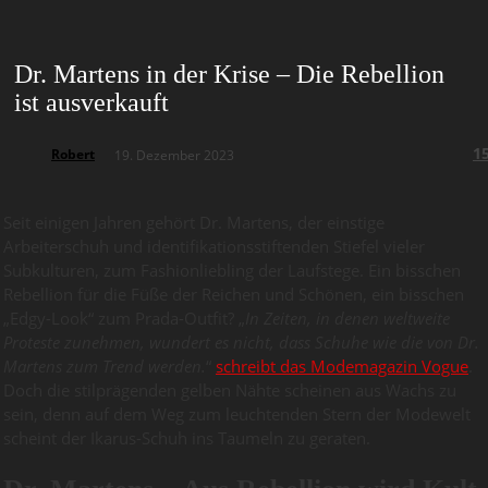
Dr. Martens in der Krise – Die Rebellion
ist ausverkauft
1
Robert
19. Dezember 2023
Seit einigen Jahren gehört Dr. Martens, der einstige
Arbeiterschuh und identifikationsstiftenden Stiefel vieler
Subkulturen, zum Fashionliebling der Laufstege. Ein bisschen
Rebellion für die Füße der Reichen und Schönen, ein bisschen
„Edgy-Look“ zum Prada-Outfit? „
In Zeiten, in denen weltweite
Proteste zunehmen, wundert es nicht, dass Schuhe wie die von Dr.
Martens zum Trend werden.
“
schreibt das Modemagazin Vogue
.
Doch die stilprägenden gelben Nähte scheinen aus Wachs zu
sein, denn auf dem Weg zum leuchtenden Stern der Modewelt
scheint der Ikarus-Schuh ins Taumeln zu geraten.