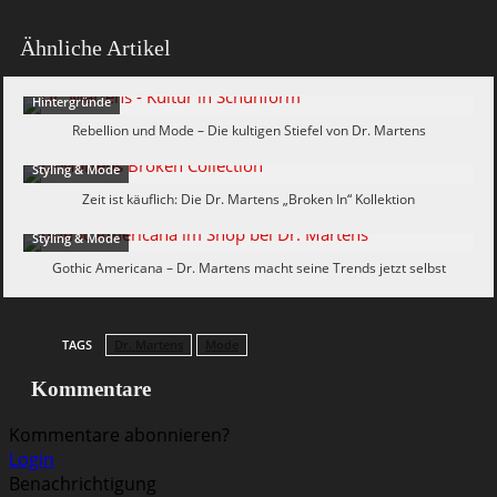
Ähnliche Artikel
Hintergründe
Rebellion und Mode – Die kultigen Stiefel von Dr. Martens
Styling & Mode
Zeit ist käuflich: Die Dr. Martens „Broken In“ Kollektion
Styling & Mode
Gothic Americana – Dr. Martens macht seine Trends jetzt selbst
TAGS
Dr. Martens
Mode
Kommentare
Kommentare abonnieren?
Login
Benachrichtigung