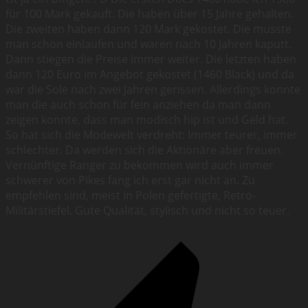
für 100 Mark gekauft. Die haben über 15 Jahre gehalten.
Die zweiten haben dann 120 Mark gekostet. Die musste
man schon einlaufen und waren nach 10 Jahren kaputt.
Dann stiegen die Preise immer weiter. Die letzten haben
dann 120 Euro im Angebot gekostet (1460 Black) und da
war die Sole nach zwei Jahren gerissen. Allerdings konnte
man die auch schon für fein anziehen da man dann
zeigen konnte, dass man modisch hip ist und Geld hat.
So hat sich die Modewelt verdreht: Immer teurer, immer
schlechter. Da werden sich die Aktionäre aber freuen.
Vernünftige Ranger zu bekommen wird auch immer
schwerer von Pikes fang ich erst gar nicht an. Zu
empfehlen sind, meist in Polen gefertigte, Retro-
Militärstiefel. Gute Qualität, stylisch und nicht so teuer.