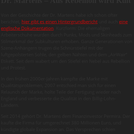
Dr. Martens – Aus Rebellion wird Kult
Von der Geschichte der Dr. Martens habe ich schon öfter
berichtet,
hier gibt es einen Hintergrundbericht
und auch
eine
englische Dokumentation
. Kurzform: Die ehemaligen
Arbeiterschuhe wurden durch Punks, Mods und Skinheads zum
Stilmerkmal der Subkulturen erhoben. Ganze Generationen von
Szene-Anhängern trugen die Schnürstiefel mit der
luftgepolsterten Sohle, den gelben Nähten und dem „AirWair“
Etikett. Seit dem wabert um den Stiefel ein Nebel aus Rebellion
und Protest.
In den frühen 2000er-Jahren kämpfte die Marke mit
Qualitätsproblemen, 2007 entschied man sich für einen
Relaunch der Marke, holte Teile der Fertigung wieder nach
England und verbesserte die Qualität in den Billig-Lohn-
Ländern.
Seit 2014 gehört Dr. Martens dem Finanzinvestor Permira. Der
kaufte die Firma für umgerechnet 380 Millionen Euro, und
kündigte globale Expansion an. Das Versprechen schien