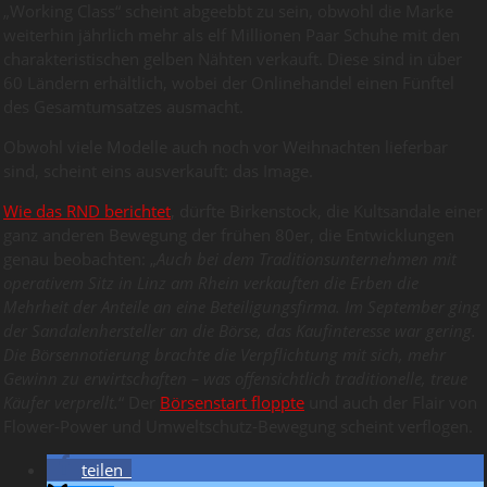
„Working Class“ scheint abgeebbt zu sein, obwohl die Marke
weiterhin jährlich mehr als elf Millionen Paar Schuhe mit den
charakteristischen gelben Nähten verkauft. Diese sind in über
60 Ländern erhältlich, wobei der Onlinehandel einen Fünftel
des Gesamtumsatzes ausmacht.
Obwohl viele Modelle auch noch vor Weihnachten lieferbar
sind, scheint eins ausverkauft: das Image.
Wie das RND berichtet
, dürfte Birkenstock, die Kultsandale einer
ganz anderen Bewegung der frühen 80er, die Entwicklungen
genau beobachten: „
Auch bei dem Traditionsunternehmen mit
operativem Sitz in Linz am Rhein verkauften die Erben die
Mehrheit der Anteile an eine Beteiligungsfirma. Im September ging
der Sandalenhersteller an die Börse, das Kaufinteresse war gering.
Die Börsennotierung brachte die Verpflichtung mit sich, mehr
Gewinn zu erwirtschaften – was offensichtlich traditionelle, treue
Käufer verprellt.
“ Der
Börsenstart floppte
und auch der Flair von
Flower-Power und Umweltschutz-Bewegung scheint verflogen.
teilen