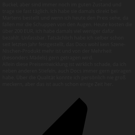
Buckel, aber sind immer noch im guten Zustand und
trage sie fast täglich. Ich habe sie damals direkt bei
Martens bestellt und wenn ich heute den Preis sehe, da
fallen mir die Schuppen von den Augen. Heute kosten die
über 200 EUR, ich habe damals viel weniger dafür
bezahlt. Unfassbar. Tatsächlich habe ich selber schon
seit letzten Jahr festgestellt, das Docs wohl kein Szene-
Nischen-Produkt mehr ist und von der Mehrheit
(besonders Mädels) gern getragen wird.
Allein diese Preisentwicklung ist wirklich schade, da ich
neben anderen Stiefeln, auch Docs immer gern getragen
habe. Über die Qualität konnte ich persönlich nie groß
meckern, aber das ist auch schon einige Zeit her.