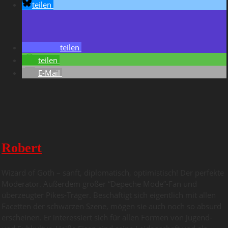
teilen
teilen
teilen
E-Mail
Robert
Wizard of Goth – sanft, diplomatisch, optimistisch! Der perfekte
Moderator. Außerdem großer “Depeche Mode”-Fan und
überzeugter Pikes-Träger. Beschäftigt sich eigentlich mit allen
Facetten der schwarzen Szene, mögen sie auch noch so absurd
erscheinen. Er interessiert sich für allen Formen von Jugend-