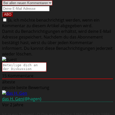
Ja, ich möchte benachrichtigt werden, wenn ein
Kommentar zu diesem Artikel abgegeben wird.
Damit du Benachrichtigungen erhältst, wird deine E-Mail
Adresse gespeichert. Nachdem du das Abonnement
bestätigt hast, wirst du über jeden Kommentar
informiert. Du kannst diese Benachrichtigungen jederzeit
wieder löschen.
15
Kommentare
älteste
neuste
beste Bewertung
das H. Gen
(@hagen)
Vor 2 Jahre
Ist ja ein Dingen! :-D Die ersten Docs 1460 habe ich 1986