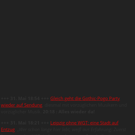
+++ 31. Mai 18:54 +++
Gleich geht die Gothic-Pogo Party
wieder auf Sendung
, diesmal mit vorzüglichen Musikern und
vorzüglicher Musik.
20:18 : Alles wieder da!
+++ 31. Mai 18:21 +++
Leipzig ohne WGT: eine Stadt auf
Entzug
. „
Wer schon lange hier lebt, weiß aus Erfahrung: Zuerst