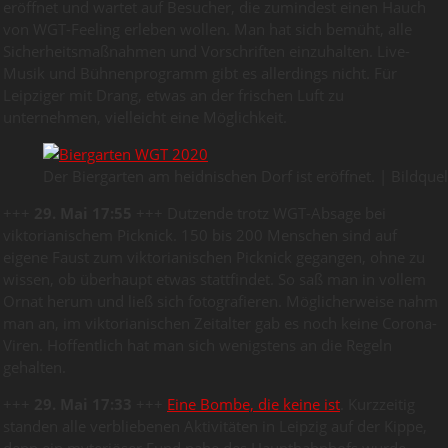
eröffnet und wartet auf Besucher, die zumindest einen Hauch
von WGT-Feeling erleben wollen. Man hat sich bemüht, alle
Sicherheitsmaßnahmen und Vorschriften einzuhalten. Live-
Musik und Bühnenprogramm gibt es allerdings nicht. Für
Leipziger mit Drang, etwas an der frischen Luft zu
unternehmen, vielleicht eine Möglichkeit.
Der Biergarten am heidnischen Dorf ist eröffnet. | Bildquel
+++
29. Mai 17:55
+++ Dutzende trotz WGT-Absage bei
viktorianischem Picknick. 150 bis 200 Menschen sind auf
eigene Faust zum viktorianischen Picknick gegangen, ohne zu
wissen, ob überhaupt etwas stattfindet. So saß man in vollem
Ornat herum und ließ sich fotografieren. Möglicherweise nahm
man an, im viktorianischen Zeitalter gab es noch keine Corona-
Viren. Hoffentlich hat man sich wenigstens an die Regeln
gehalten.
+++
29. Mai 17:33
+++
Eine Bombe, die keine ist
. Kurzzeitig
standen alle verbliebenen Aktivitäten in Leipzig auf der Kippe,