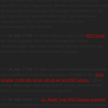
denn ein myteriöser Fund nahe des Hauptbahnhofs wurde
zunächst für eine Fliegerbombe gehalten. Man bereitete sich auf
großräumige Evakuierungen der Leipziger Innenstadt vor, wie
die Stadt und die Feuerwehr berichteten. Glücklicherweise
entpuppte sich der Fund heute als Teile einer alten
Brunnenanlage. Goth sei Dank!
+++
29. Mai 17:09
+++ Auch in diesem Jahr ist der
WGT-Guide
der ideale Begleiter durch den Dschungel der Online-
Veranstaltungen. Wer nichts verpassen möchte, installiert den
schlanken Helfer auf seinem mobilen Endgerät.
+++
29. Mai 17:00
+++ Wer Lust auf eine Facebook-Gruppe hat
und nebenberuflich gerne in Sarkasmus schwelgt ist bei „
Einer
Gruppe, in der alle so tun, als ob wir am WGT wären…
“ genau
richtig. Meldungen über einen Auftritt von Joy Division in der
AGRA sind jedoch mit Vorsicht zu genießen.
+++
29. Mai 16:36
+++
„Dr. Made“ trotz WGT-Absage angereist
(BILD) Kriminalbiologe und Berufs-Extrovertierte Mark Benecke