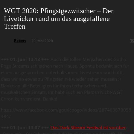
WGT 2020: Pfingstgezwitscher – Der
Liveticker rund um das ausgefallene
Treffen
1
Robert
29. Mai 2020
+++ 01. Juni 13:18 +++
Auch die tollen Menschen des Gothic
Pogo Streams schleichen nach Hause. Spontis bedankt sich für
einen ausgesprochen unterhaltsamen Livestream und hofft,
dass wir so etwas zu Pfingsten nie wieder sehen müssen :)
Danke an alle Beteiligten für ihren technischen und
musikalischen Einsatz, ihr habt Euch ein Platz in Nicht-WGT
Chroniken verdient. Danke!
https://www.facebook.com/gothicpogo/videos/287403879056
484/
+++ 01. Juni 13:07 +++
Das Dark Stream Festival ist vorüber
:
„
Das war’s… Die Schotten sind dicht, die Segel sind gerafft. Alle