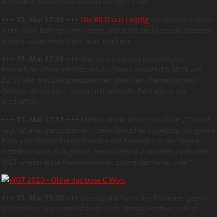
aushelfen, bekommen keinen einzigen Cent.
+++ 31. Mai 17:39 +++
Die BILD aus Leipzig
wiederholt einfach
ihren alten Beitrag vom Freitag und stellt die Fotos ein bisschen
anders zusammen. Kann man machen.
+++ 31. Mai 17:36 +++
Wer sich nochmal im richtigen
Fernsehen sehen möchte: Heute Abend sendet der MDR um
22:30 alle drei Dokumentationen über den Themenbereich
Gothics. Ansonsten finden sich auch alle Beiträge in der
Mediathek.
+++ 31. Mai 17:13 +++
Merke: Wenn keiner das böse „C“ Wort
sagt, ist alles ganz normal… Liebe Besucher in Leipzig, ich gönne
Euch von Herzen Euren Stunden mit Freunden in der Sonne,
trotzdem wäre es ärgerlich, wenn Leipzig 2 Wochen nach dem
WGT wieder erste Neuinfektionen zu melden hätte, oder?
+++ 31. Mai 15:00 +++
Die digitale Form des Protestes gegen
das Sterben der Arten ist beim Dark Stream Festival vollem