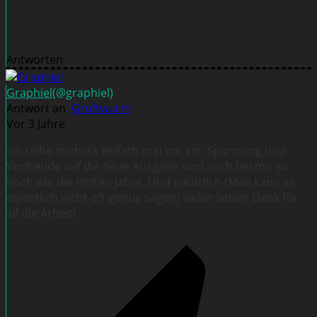
Antworten
Graphiel
(@graphiel)
Antwort an
Gruftwurm
Vor 3 Jahre
Ich reihe mich da einfach mal mit ein: Spannung und
Vorfreude auf die neue Ausgabe sind auch bei mir so
hoch wie die letzten Jahre. Und natürlich (
Man kann es
eigentlich nicht oft genug sagen)
vielen lieben Dank für
all die Arbeit!