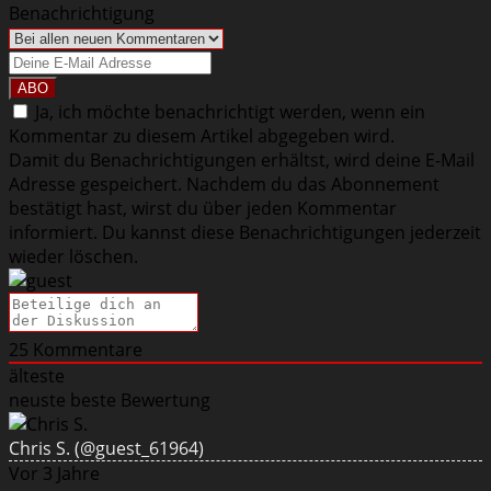
Benachrichtigung
Ja, ich möchte benachrichtigt werden, wenn ein
Kommentar zu diesem Artikel abgegeben wird.
Damit du Benachrichtigungen erhältst, wird deine E-Mail
Adresse gespeichert. Nachdem du das Abonnement
bestätigt hast, wirst du über jeden Kommentar
informiert. Du kannst diese Benachrichtigungen jederzeit
wieder löschen.
25
Kommentare
älteste
neuste
beste Bewertung
Chris S.
(@guest_61964)
Vor 3 Jahre