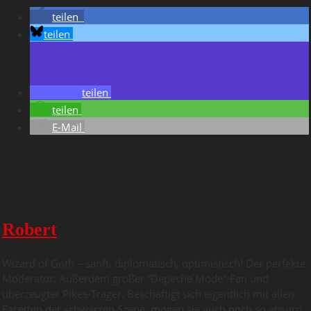
teilen
teilen
teilen
teilen
E-Mail
Robert
Wizard of Goth – sanft, diplomatisch, optimistisch! Der perfekte
Moderator. Außerdem großer “Depeche Mode”-Fan und
überzeugter Pikes-Träger. Beschäftigt sich eigentlich mit allen
Facetten der schwarzen Szene, mögen sie auch noch so absurd