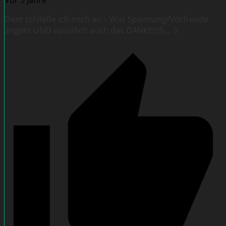
Vor 3 Jahre
Dem schließe ich mich an – Was Spannung/Vorfreude
angeht UND natürlich auch das DANKE(!!!)… :)