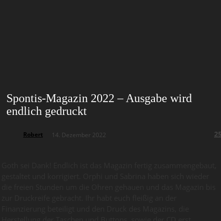
Spontis-Magazin 2022 – Ausgabe wird
endlich gedruckt
2
Robert
14. Dezember 2022
Goth sei Dank! Endlich ist das Magazin fertig zusammengebaut,
gestaltet und korrigiert. Orphi und Sabrina haben sich wieder
die freien Stunden um die Ohren gehauen und das Magazin bis
zur Druckreife gebracht. Ihr habt euch fleißig an der
Finanzierung beteiligt und den Druck des Magazins, die
Herstellung der Taschen und Buttons, sowie der CD erst