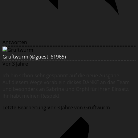
Antworten
Gruftwurm
(@guest_61965)
Vor 3 Jahre
Ich bin schon sehr gespannt auf die neue Ausgabe.
Auf diesem Wege vorab ein dickes DANKE an das Team
und besonders an Sabrina und Orphi für ihren Einsatz.
Ihr habt meinen Respekt.
Letzte Bearbeitung Vor 3 Jahre von Gruftwurm