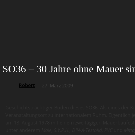
SO36 – 30 Jahre ohne Mauer si
Robert
27. März 2009
Geschichtsträchtiger Boden dieses SO36. Als eines der
Veranstaltungsort zu internationalem Ruhm. Eigentlich j
am 13. August 1978 mit einem zweitägigen Mauerbaufesti
unter anderem
Male, S.Y.P.H., DIN-A-Testbild, PVC
und
Mitt