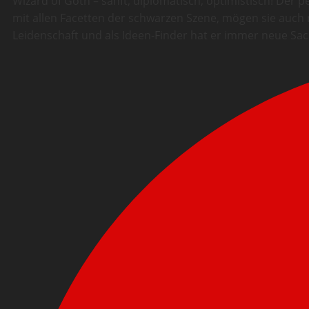
Wizard of Goth – sanft, diplomatisch, optimistisch! Der
mit allen Facetten der schwarzen Szene, mögen sie auch n
Leidenschaft und als Ideen-Finder hat er immer neue Sa