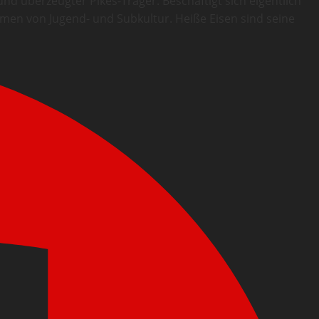
d überzeugter Pikes-Träger. Beschäftigt sich eigentlich
ormen von Jugend- und Subkultur. Heiße Eisen sind seine