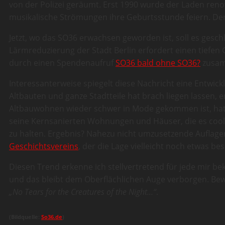
von der Polizei geräumt. Erst 1990 wurde der Laden reno
musikalische Strömungen ihre Geburtsstunde feiern. De
Jetzt, wo das SO36 erwachsen geworden ist, soll es gesc
Lärmreduzierung der Stadt Berlin erfordert einen tiefen 
durch einen Spendenaufruf
SO36 bald ohne SO36?
zusam
Interessanterweise spiegelt diese Nachricht eine Entwic
Altbauten und ganze Stadtteile hat brach liegen lassen, e
Altbauwohnen wieder schwer in Mode gekommen ist, hat s
seine Kernsanierten Wohnungen und Häuser, die es cool f
zu halten. Ergebnis? Nahezu nicht umzusetzende Auflage
Geschichtsvereins
, der die Lage vielleicht noch etwas be
Diesen Trend erkenne ich stellvertretend für jede mir bek
und das bleibt dem Oberflächlichen Auge verborgen. Be
„No Tears for the Creatures of the Night…“
.
(Bildquelle:
So36.de
)