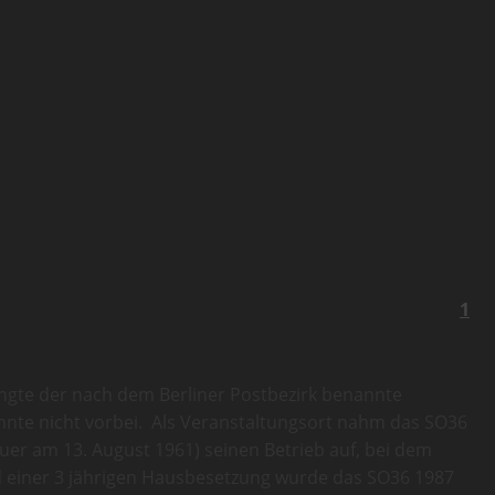
1
ngte der nach dem Berliner Postbezirk benannte
onnte nicht vorbei. Als Veranstaltungsort nahm das SO36
er am 13. August 1961) seinen Betrieb auf, bei dem
d einer 3 jährigen Hausbesetzung wurde das SO36 1987