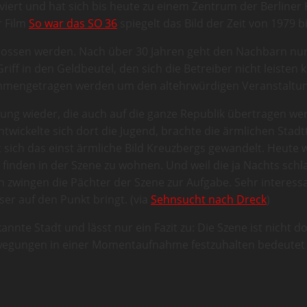
viert und hat sich bis heute zu einem Zentrum der Berliner
r Film
So war das SO 36
spiegelt das Bild der Zeit von 1979 
hlossen werden. Nach über 30 Jahren geht den Nachbarn nun 
Griff in den Geldbeutel, den sich die Betreiber nicht leist
mengetragen werden um den altehrwürdigen Veranstaltung
klung wieder, die auch auf die ganze Republik übertragen 
ntwickelte sich dort die Jugend, brachte die ärmlichen Stadt
ich das einst ärmliche Bild Kreuzbergs gewandelt. Heute wi
inden in der Szene zu wohnen. Und weil die ja Nachts schla
n zwingen die Pächter der Szene zur Aufgabe. Sehr intere
sser auf den Punkt bringt. (via
Sehnsucht nach Dreck
)
annte Stadt und lässt nur ein Fazit zu: Die Szene ist nicht 
wegungen in einer Momentaufnahme festzuhalten bedeutet S