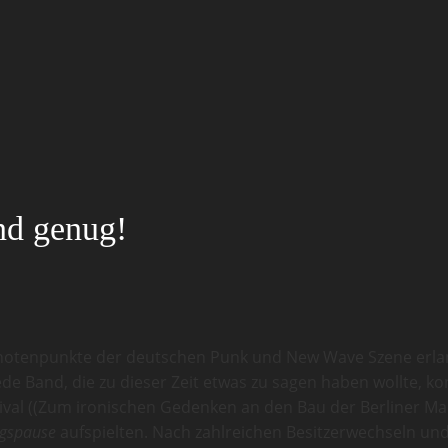
nd genug!
 Knotenpunkte der deutschen Punk und New Wave Szene erla
ede Band, die zu dieser Zeit etwas zu sagen haben wollte, k
val ((Zum ironischen Gedenken an den Bau der Berliner Mau
agspause
aufspielten. Nach zahlreichen Besitzerwechseln un