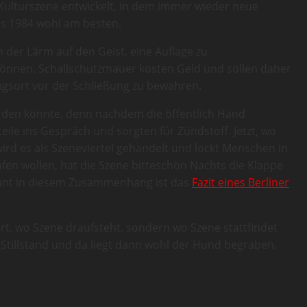
 Kulturszene entwickelt, in dem immer wieder neue
bis 1984 wohl am besten.
der Lärm auf den Geist, eine Auflage zu
en können. Schallschutzmauer kosten Geld und sollen daher
sort vor der Schließung zu bewahren.
werden könnte, denn nachdem die öffentlich Hand
teile ins Gespräch und sorgten für Zündstoff. Jetzt, wo
rd es als Szeneviertel gehandelt und lockt Menschen in
fen wollen, hat die Szene bitteschön Nachts die Klappe
ssant in diesem Zusammenhang ist das
Fazit eines Berliner
dort, wo Szene draufsteht, sondern wo Szene stattfindet
tillstand und da liegt dann wohl der Hund begraben.