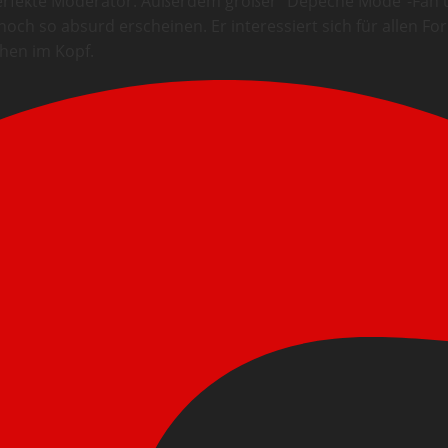
 perfekte Moderator. Außerdem großer “Depeche Mode”-Fan un
och so absurd erscheinen. Er interessiert sich für allen F
chen im Kopf.