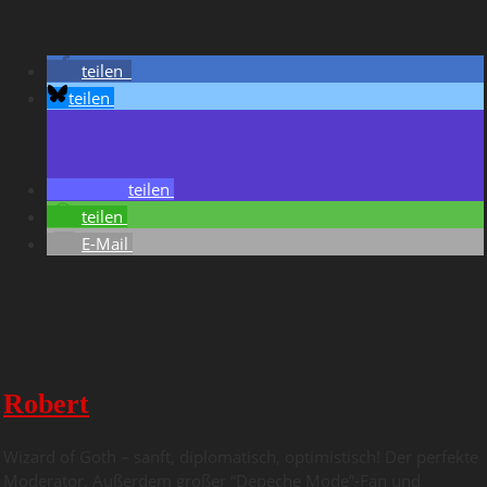
teilen
teilen
teilen
teilen
E-Mail
Robert
Wizard of Goth – sanft, diplomatisch, optimistisch! Der perfekte
Moderator. Außerdem großer “Depeche Mode”-Fan und