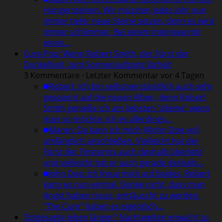
Hungersteinen. Wir müssten jedes Jahr nun
immer tiefer neue Steine setzen, denn es wird
immer schlimmer. Bei einem Interview mit
einen…
Cure-Pop: Wenn Robert Smith, der Fürst der
Dunkelheit, zum Sonnenaufgang lächelt
3 Kommentare · Letzter Kommentar vor 4 Tagen
Robert
:
Ich bin selbstverständlich auch sehr
gespannt auf die neuen Alben, denn Robert
Smith genieße ich am liebsten "alleine" wenn
man so möchte. Ich es allerdings…
Maren
:
Da kann ich mich @John Doe voll
umfänglich anschließen. Vielleicht hat der
Fürst der Finsternis auch deshalb überlebt
und vielleicht hat er auch gerade deshalb…
John Doe
:
Ich freue mich auf beides, Robert
kann es nun einmal. Denke nicht, dass man
Angst haben muss, enttäuscht zu werden.
"The Cure" haben es eigentlich…
Totgesagte leben länger? Nachtwelten erwacht zu