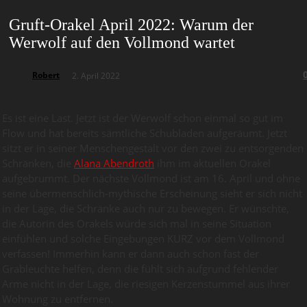
Gruft-Orakel April 2022: Warum der
Werwolf auf den Vollmond wartet
Robert
2. April 2022
Es ist eine Last. Jetzt ist der Werwolf schon einmal so gut im
Flow und hat bereits sämtliche Schubladen aufgeräumt. Jetzt
sitzt er in seiner Menschengestalt vor den zwei zu entsorgenden
Schränken, die
Alana Abendroth
ihm im aktuellen Orakel
aufgebrummt. Der nächste Vollmond ist am 16. April und ohne
seine übermenschlich-mythische Erscheinung sieht er sich nicht
in der Lage, die Schränke auch nur zu bewegen. Er wünschte,
die Autorin des Orakels würde sich mal in seine Situation
einfühlen und solche Eingebungen KURZ vor dem Vollmond
verfassen! Immerhin kann er dann auch schon fast der
Grableuchte helfen, denn die fühlt sich aufgrund fehlender
Arme nicht in der Lage, die riesigen Kerzenstummel aus ihrer
Wohnung zu entfernen.