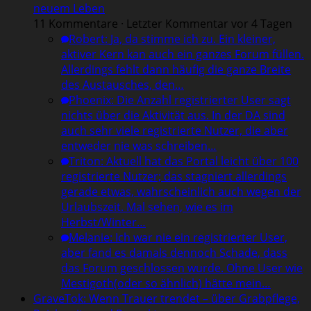
neuem Leben
11 Kommentare · Letzter Kommentar vor 4 Tagen
Robert
:
Ja, da stimme ich zu. Ein kleiner,
aktiver Kern kan auch ein ganzes Forum füllen.
Allerdings fehlt dann häufig die ganze Breite
des Austausches, den…
Phoenix
:
Die Anzahl registrierter User sagt
nichts über die Aktivität aus. In der DA sind
auch sehr viele registrierte Nutzer, die aber
entweder nie was schreiben…
Triton
:
Aktuell hat das Portal leicht über 100
registrierte Nutzer; das stagniert allerdings
gerade etwas, wahrscheinlich auch wegen der
Urlaubszeit. Mal sehen, wie es im
Herbst/Winter…
Melanie
:
Ich war nie ein registrierter User,
aber fand es damals dennoch Schade, dass
das Forum geschlossen wurde. Ohne User wie
Mestigoth(oder so ähnlich) hätte mein…
GraveTok: Wenn Trauer trendet – über Grabpflege,