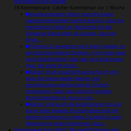
Reichweite und Respekt
18 Kommentare · Letzter Kommentar vor 1 Woche
graveyardqueen
:
Wenn man die Szene
regional betrachtet, kommt das hin, dass sie
mancherorts klein ist. Betrachte ich die
Schwarze Szene aber als Ganzes, also mit
ihren…
Phoenix
:
Da erwächst doch gleich wieder so
ein bisschen elitäres Denken. ;) Ich mags zwar
auch überblickend, aber wer sich abgrenzen
mag, der geht eh nicht…
Robert
:
Und tatsächlich wünsche ich mir,
dass die Szene wieder kleiner und
geschlossener werden würde. Einfach
homogener. Dass das natürlich großes
Wunschdenken ist, was so nie…
Maren
:
Und auch die Angehörigen tun gut
daran über etwaige Putzvorhaben mal mit
einem Fachmann zu reden. So weiß ich zum
Beispiel von einem Steinmetz, dass…
Stimmgewalt beim WGT: Wie zwölf Stimmen die