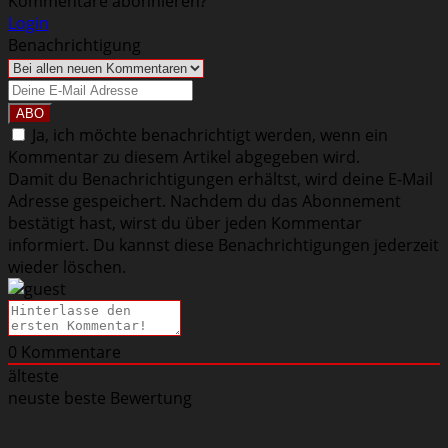
Kommentare abonnieren?
Login
Benachrichtigung
Ja, ich möchte benachrichtigt werden, wenn ein
Kommentar zu diesem Artikel abgegeben wird.
Damit du Benachrichtigungen erhältst, wird deine E-Mail
Adresse gespeichert. Nachdem du das Abonnement
bestätigt hast, wirst du über jeden Kommentar
informiert. Du kannst diese Benachrichtigungen jederzeit
wieder löschen.
0
Kommentare
älteste
neuste
beste Bewertung