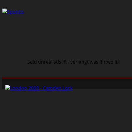
Seid unrealistisch - verlangt was ihr wollt!
Schwarze Szene
Musik
Veranstaltungen