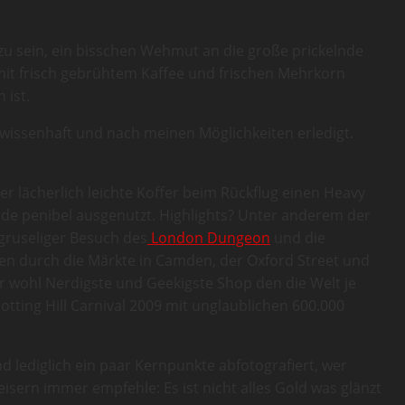
zu sein, ein bisschen Wehmut an die große prickelnde
 mit frisch gebrühtem Kaffee und frischen Mehrkorn
 ist.
ewissenhaft und nach meinen Möglichkeiten erledigt.
r lächerlich leichte Koffer beim Rückflug einen Heavy
rde penibel ausgenutzt. Highlights? Unter anderem der
 gruseliger Besuch des
London Dungeon
und die
en durch die Märkte in Camden, der Oxford Street und
er wohl Nerdigste und Geekigste Shop den die Welt je
otting Hill Carnival 2009 mit unglaublichen 600.000
 lediglich ein paar Kernpunkte abfotografiert, wer
ern immer empfehle: Es ist nicht alles Gold was glänzt