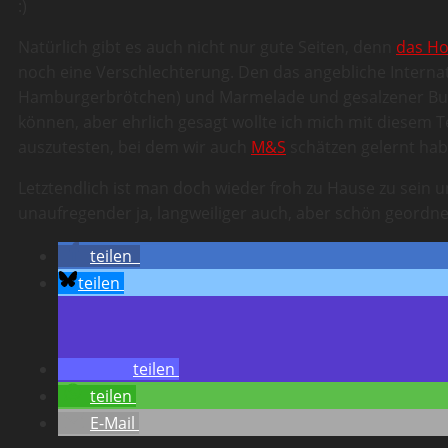
:)
Natürlich gibt es auch nicht nur gute Seiten, denn
das Ho
noch eine Verschlechterung. Den das angebliche Internat
Hamburgerbrötchen) und Marmelade und gesalzener Butte
können, aber ehrlich gesagt wollte ich mich mit diesem T
auszutesten, bei dem wir auch
M&S
schätzen gelernt hab
Letztendlich ist man doch wieder froh zu Hause zu sein u
unaufregender ja, langweiliger auch, aber schön geordn
teilen
teilen
teilen
teilen
E-Mail