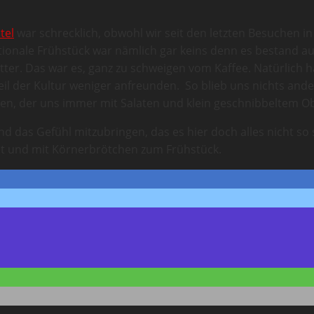
tel
war schrecklich, obwohl wir seit den letzten Besuchen i
ionale Frühstück war nämlich gar keins denn es bestand aus
r. Das war es, ganz zu schweigen vom Kaffee. Natürlich h
eil der Kultur weniger anfreunden. So blieb uns nichts ande
en, der uns immer mit Salaten und klein geschnibbeltem Ob
nd das Gefühl mitzubringen, das es hier doch alles nicht so
et und mit Körnerbrötchen zum Frühstück.