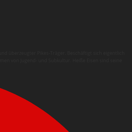
d überzeugter Pikes-Träger. Beschäftigt sich eigentlich
ormen von Jugend- und Subkultur. Heiße Eisen sind seine