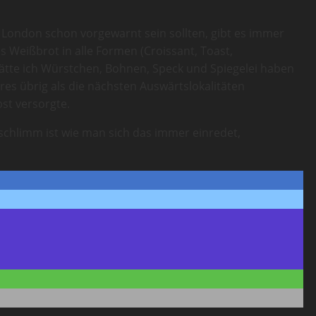
n London schon vorgewarnt sein sollten, gibt es immer
 Weißbrot in alle Formen (Croissant, Toast,
ätte ich Würstchen, Bohnen, Speck und Spiegelei haben
res übrig als die nächsten Auswärtslokalitäten
st versorgte.
 schlimm ist wie man sich das immer einredet,