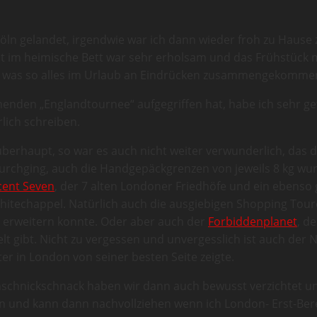
öln gelandet, irgendwie war ich dann wieder froh zu Hause 
cht im heimische Bett war sehr erholsam und das Frühstück
en, was so alles im Urlaub an Eindrücken zusammengekommen
ehenden „Englandtournee“ aufgegriffen hat, habe ich sehr g
lich schreiben.
erhaupt, so war es auch nicht weiter verwunderlich, das de
durchging, auch die Handgepäckgrenzen von jeweils 8 kg wu
cent Seven
, der 7 alten Londoner Friedhöfe und ein ebenso
hitechappel. Natürlich auch die ausgiebigen Shopping Tour
 erweitern konnte. Oder aber auch der
Forbiddenplanet
, d
t gibt. Nicht zu vergessen und unvergesslich ist auch der N
r in London von seiner besten Seite zeigte.
nschnickschnack haben wir dann auch bewusst verzichtet und
 und kann dann nachvollziehen wenn ich London- Erst-Bereis