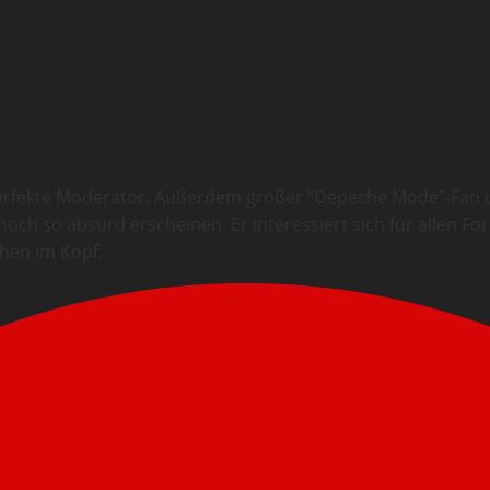
 perfekte Moderator. Außerdem großer “Depeche Mode”-Fan un
och so absurd erscheinen. Er interessiert sich für allen F
chen im Kopf.