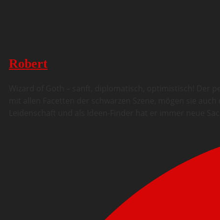
Robert
Wizard of Goth – sanft, diplomatisch, optimistisch! Der
mit allen Facetten der schwarzen Szene, mögen sie auch n
Leidenschaft und als Ideen-Finder hat er immer neue Sa