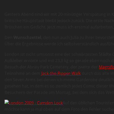
Gestern Abend sind wir mit 20 minütiger Verspätung in K
britische Hauptstadt bleibt jedoch zurück. Die erste Na
Brötchen ein Gedicht. Jetzt muss ich erstmal aufarbeit
Den
Wunschzettel
, den nun auch Julia zu ihrer bevorst
Über die Ergebnisse werde ich selbstverständlich ausführ
London ist nicht umsonst eine der schwärzesten Städte üb
Aufkleber erntete und mit 23,8 kg so gerade eben noch 
Besuch der Abney Park Cemetery, der zweite der
Magnifi
Teilnahme an dem
Jack-the-Ripper-Walk
durch das alte W
den Seven Arms bei denen ich meine Garderobe deutlich
gesehen hat, in dem es so ziemlich jedes Comic dieser Wel
Besuchern der Parade am Montag, bei dem sich das Wette
Auf den üblichen Touriste
möchte kann ja mal oben auf dem Foto den Fehler suchen