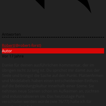
Antworten
Robert
(@robert-forst)
Autor
Vor 17 Jahre
Danke für deinen ausführlichen Kommentar, der im
übrigen nicht zu lang ist. Du sprichst mir damit aus der
Seele und bringst die Sache auf den Punkt. Plattenfirmen
und Modelabels haben einen entscheidenden Einfluss
auf die Bekleidungskultur innerhalb einer Szene. Sie
nehmen neue Szenen schon im Aufkeimen an, züchten
und industrialisieren sie. Das heutzutage Punk
verschlafen werden würde (wie 76/77) halte ich für