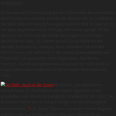
Auffälligkeit.
Ist das nun eine Entwicklung aus der Szene oder ein vermitteltes
Bild? Ich bin mir unsicher wie ich das deuten soll, als Liebhaber
der 80er habe ich natürlich ein ganz anderes Bild im Kopf als es
mir jetzt dargeboten wird. Ich habe mir immer gesagt, ich bin
alt, wenn ich mich mit der Mode der jüngeren nicht mehr
identifizieren kann. So kommt es mir vor als hätte ich die
aktuelle Entwicklung verpasst, denn scheinbar hat sich die
Fetisch-Szene rein äußerlich in der Gothic-Szene etabliert, ein
Trend dem ich persönlich nicht folgen kann. Die Worte
mystisch, dunkel und geheimnisvoll passen für mich nicht zu
knapp bekleideten Mädchen in viel zu engen Klamotten aus
Latex.
Der Geruch, das Gefühl einer
zweiten Haut, die Feuchtigkeit, das Gefühl eigentlich nichts
anzuhaben oder das leicht beengende Druckgefühl, der Glanz, der
grandiose Auftritt den es mit sich bringt und das Glücksgefühl
1
beim anziehen
.
Ob dieser Text nun aus einem Fetish Magazin
stammt oder aus einem „Gothic“ Magazin vermag heute