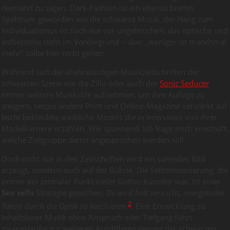
niemand zu sagen. Dark-Fashion ist ein ebenso breites
Spektrum geworden wie die schwarze Musik, der Hang zum
Individualismus ist nach wie vor ungebrochen, das optische und
ästhetische steht im Vordergrund – aber „weniger ist manchmal
mehr“ sollte hier nicht gelten.
Während sich die altehrwürdigen Musikzeitschriften der
schwarzen Szene wie die Zillo oder auch der
Sonic Seducer
immer weitere Musikstile aufnehmen, um ihre Auflage zu
steigern, setzen andere Print und Online-Magazine verstärkt auf
leicht bekleidete weibliche Models die in Interviews von ihrer
Modelkarriere erzählen. Wie spannend. Ich frage mich ernsthaft,
welche Zielgruppe damit angesprochen werden soll.
Doch nicht nur in den Zeitschriften wird ein surreales Bild
erzeugt, sondern auch auf der Bühne. Die Selbstinzenierung, die
immer ein zentraler Punkt vieler Gothic-Künstler war, ist einer
Sex sells
Strategie gewichen.
Da wird halt versucht, mangelndes
2
Talent durch die Optik zu kaschieren
. Eine Entwicklung zu
Inhaltsloser Musik ohne Anspruch oder Tiefgang führt
zwangsläufig zur weiteren Ausdifferenzierung der schwarzen