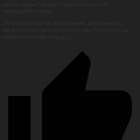
solchen Wünschen nach Fetisch-Fotos an sie
herangetreten wären.
Die Ursachen warum es jetzt soweit gekommen ist,
möchte ich hier nicht diskutieren. Der Kommentar ist
sowieso schon viel zu lang! ;-)