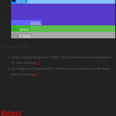
teilen
teilen
teilen
E-Mail
Einzelnachweise
Gothic Lifestyle Magazin 1|2009, S.35, Interview mit einer Designerin
für Dark-Fashion
[
↩
]
Zillo Magazin, Ausgabe 5/08, S.24 Interview mit Dorian von der Band
Jesus on Extasy
[
↩
]
Robert