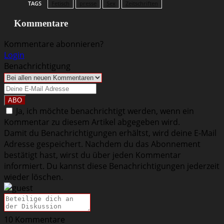
TAGS
Fetisch
presse
Sex
Zeitschriften
Kommentare
Kommentare abonnieren?
Login
Benachrichtigung
Ja, ich möchte benachrichtigt werden, wenn ein
Kommentar zu diesem Artikel abgegeben wird.
Damit du Benachrichtigungen erhältst, wird deine E-Mail
Adresse gespeichert. Nachdem du das Abonnement
bestätigt hast, wirst du über jeden Kommentar
informiert. Du kannst diese Benachrichtigungen jederzeit
wieder löschen.
10
Kommentare