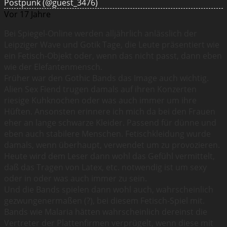
Postpunk
(@guest_3476)
Vor 17 Jahre
Bei Spiegel-Online werden alljährlich anlässlich der
Leipziger Wave und Gotik Tage, die Leute präsentiert wie
ein Fetisch-Objekt oder, wenn das nicht passt, dann eben
wie der Elefantenmensch.
Früher war den Gothic Bands das Image auch wichtig.
Alien Sex Fiend trugen damals auf ihren Konzerten
riesige Kuhknochen oder was auch immer um ihre
Hüften. Ansonsten erinnere ich mich da bei den Frauen
eher an lange schwarze Kleider. Passend für dünne und
eben auch stabilere Menschen. Fetischkleidung wurde
damals, wenn überhaupt, verwendet um zu provozieren.
Heute wird dem Leser dann wohl das Gefühl vermittelt,
daß das Tragen von Latex, etc. notwendig ist um sexy
oder in oder was auch immer zu sein.
Und die Bands spielen dann wohl auch, wahrscheinlich
gezwungenermaßen (?), bei diesem Fetisch-Spiel mit.
Bands wie Malaria hätten wahrscheinlich dereinst die
Vertreter der Plattenfirmen verprügelt, wenn diese mit