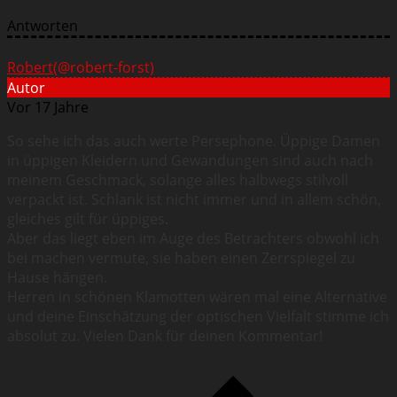
Antworten
Robert
(@robert-forst)
Autor
Vor 17 Jahre
So sehe ich das auch werte Persephone. Üppige Damen
in üppigen Kleidern und Gewandungen sind auch nach
meinem Geschmack, solange alles halbwegs stilvoll
verpackt ist. Schlank ist nicht immer und in allem schön,
gleiches gilt für üppiges.
Aber das liegt eben im Auge des Betrachters obwohl ich
bei machen vermute, sie haben einen Zerrspiegel zu
Hause hängen.
Herren in schönen Klamotten wären mal eine Alternative
und deine Einschätzung der optischen Vielfalt stimme ich
absolut zu. Vielen Dank für deinen Kommentar!