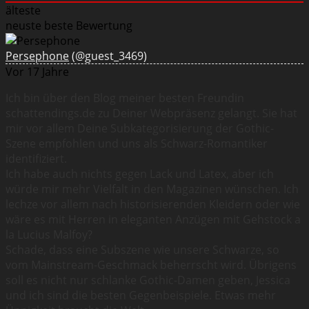
älteste
neuste
beste Bewertung
Persephone
(@guest_3469)
Vor 17 Jahre
Ich bin über den Blog meiner besten Freundin
schattendings.de zu Deiner Webpräsenz gelangt. Sie hat
mir vor allem Deine Subkategorisierung der Gothic-
Szene empfohlen und uns als Schwarz-Romantiker
identifiziert.
Ich habe auch nichts gegen Lack und Latex, aber ich
würde mir mehr Vielfalt in den Magazinen wünschen. Ich
lechze vor allem nach historisierenden Kleidern oder wie
wäre es mit Herren in eleganten Anzügen mit Gehstock a
la Lucius Malfoy?
Schade, dass eine Subszene wie unsere Schwarze, so
vom Mainstream-Geschmack beherrscht wird. Übrigens
soll es nicht nur schlanke Gothic-Damen geben, Jessica
und ich sind die besten Gegenbeispiele. Etwas mehr