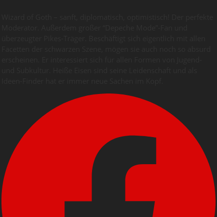
Wizard of Goth – sanft, diplomatisch, optimistisch! Der perfekte
Moderator. Außerdem großer “Depeche Mode”-Fan und
überzeugter Pikes-Träger. Beschäftigt sich eigentlich mit allen
Facetten der schwarzen Szene, mögen sie auch noch so absurd
erscheinen. Er interessiert sich für allen Formen von Jugend-
und Subkultur. Heiße Eisen sind seine Leidenschaft und als
Ideen-Finder hat er immer neue Sachen im Kopf.