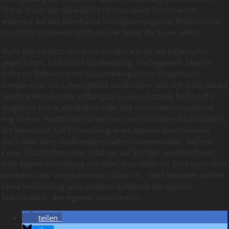
Szene. Unter der Oberfläche ist man einen Schritt weiter,
während auf der Oberfläche Hochglanzmagazine Kritiklos und
möglichst massentauglich um die Gunst der Leser wirbt.
Nicht das ich jetzt falsch verstanden werde, ich habe nichts
gegen Latex, Lack und Fetishkleidung, im Gegenteil. Aber es
sollte im Rahmen einer Gesamtkomposition eingebracht
werden oder ein Lebensgefühl ausdrücken und sich nicht darauf
beschränken der/die auffälligste zu sein. Ästhetik heißt nicht
möglichst wenig anzuhaben oder das vorhandene möglichst
eng in eine Plastikhülle zu stecken, um Vorbildern nachzueifern,
die keine sind. Die Entwicklung eines eigenen Geschmackes
steht über dem Wettkampfverhalten untereinander. Nehmt
keine Zeitschriften oder Kataloge zur Vorlage, sondern formt
eure eigene Vorstellung von dem, was schön ist, lasst euch nicht
einreden oder vorgaukeln was schön ist. Die Klamotten sollten
keine Verkleidung sein, sondern Ausdruck der eigenen
Individualität, des eigenen Geschmacks.
teilen