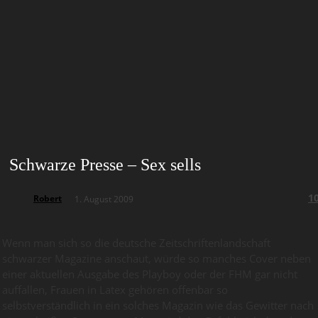
Schwarze Presse – Sex sells
1
Robert
1. August 2009
Wenn man sich so die deutsche Zeitschriftenlandschaft
schwarzer Magazine anschaut, würde so manches Cover neben
einer aktuellen Ausgabe des Playboy oder der FHM gar nicht
auffallen, Frauen in Latex gehören offenbar so
selbstverständlich in ein solches Magazin wie das Gewitter nach