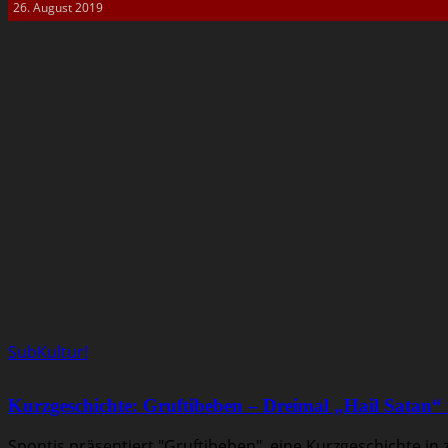
26. August 2019
SubKultur!
Kurzgeschichte: Gruftibeben – Dreimal „Hail Satan“ fü
Spontis präsentiert "Gruftibeben", eine Kurzgeschichte in 