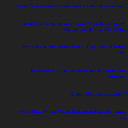
Gothic – Wir sind eine Szene ohne Ziel und ohne Richtung
Gothic Shoe Company vor dem Aus? Gruftis warten seit
Monaten auf ihre bestellten Pikes
Video: Die okkulte Gothic-Szene – Report aus München
1995
Kommentar: Wann hat Gothic eigentlich sein Herz
verloren?
Cyber: Nur noch eine Mode?
WGT 2023: Warum Orphis Realitätsflucht nicht gelingen
will