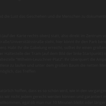
nd die Lust das Geschehen und die Menschen zu dokument
i (auf der Karte rechts oben) statt, also direkt im Zentrum 
straße/Universitätsstraße steht, hier könnt ihr den Park bere
ken). Habt ihr die Gabelung erreicht, solltet ihr einen gr
 Haltestelle der Tram (auf dem Bild der linke Startpunkt) is
estelle “Wilhelm-Leuschner-Platz”. Ihr überquert die Ampel
 Wiese zu laufen und unter dem großen Baum die netten Me
möglich, das Treffen
natürlich hoffen, dass es so schön wird, wie in den vergang
 dass wir nicht jedem gerecht werden können und garantier
 willkommen, egal ob man nur 10 Minuten bleibt oder länger v