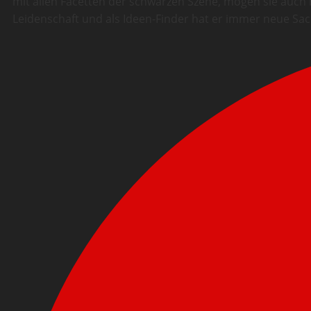
mit allen Facetten der schwarzen Szene, mögen sie auch n
Leidenschaft und als Ideen-Finder hat er immer neue Sa