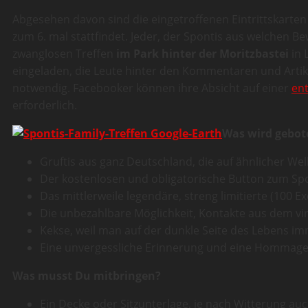
Abgesehen davon sind die eingetroffenen Eintrittskarten
zum 6. mal stattfindet. Jeder, der Spontis aus welchen B
zwanglosen Treffen
im Park hinter der Moritzbastei
in 
eingeladen, die Leute hinter den Kommentaren und Artikel
notwendig. Facebooker können ihre Absicht auf einer
en
erforderlich.
Was wird gebot
Gruftis aus ganz Deutschland, die auf ähnlicher We
Der kostenlosen und obligatorische Button zum Spo
Das mittlerweile legendäre, streng limitierte (100 Ex
Die unbezahlbare Möglichkeit, Kontakte aus dem vir
Kekse, weil man auf der dunkle Seite des Lebens im
Eine unvergessliche Erinnerung und eine Hommage a
Was musst Du mitbringen?
Ein Decke oder Sitzunterlage, je nach Witterung a