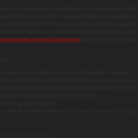
 auch die Gelegenheit, das alljährliche Spontis-Family-Tref
eweggründen auch immer, interessant findet, ist eingeladen
Leipzig einzufinden. Wir freuen uns über jeden unangekünd
n kennen zulernen. Es gibt keinerlei Verpflichtungen, es ko
tsprechenden Veranstaltungsseite
bekunden, eine Anmeldun
en?
llenlänge zwischen Melancholie und Heiterkeit schweben.
ntis-Family-Treffen 2016, der in diesem Jahr von Sabrina H
emplare) und höchst informative Spontis-Magazin 2016, das – j
tuellen in das echte Leben zu überführen.
mer Kekse haben sollte.
n die Wurzeln der Szene in Form einer Teilnahme am größt
uch einen Regenschirm