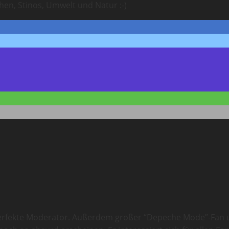
chen, Stinos, Umwelt und Natur :-)
 perfekte Moderator. Außerdem großer “Depeche Mode”-Fan un