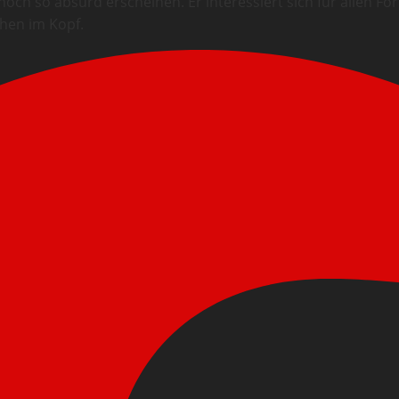
och so absurd erscheinen. Er interessiert sich für allen F
chen im Kopf.