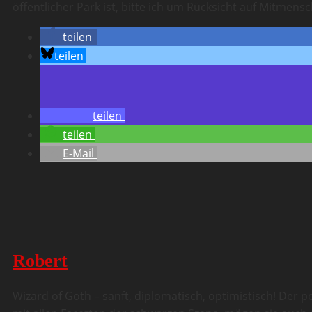
öffentlicher Park ist, bitte ich um Rücksicht auf Mitmens
teilen
teilen
teilen
teilen
E-Mail
Robert
Wizard of Goth – sanft, diplomatisch, optimistisch! Der