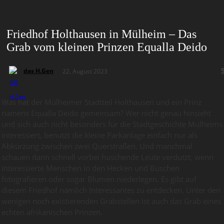
Friedhof Holthausen in Mülheim – Das
Grab vom kleinen Prinzen Equalla Deido
das H.Gen
22. August 2023
Was hat der Mülheimer Stadtteil Holthausen und ein Prinz
namens Equalla Deido gemeinsam? Wer nicht genau hinsieht
und sich auch nicht besonders für die Stadtgeschichte Mülheims
interessiert, benutzt die kleine Parkanlage einfach nur als
Abkürzung zwischen zwei Querstraßen. Und manchmal
schauen dann schnell vorbei huschende Leute verdutzt, wenn
interessierte Menschen in den Hecken und Büschen
fotografieren oder sogar Blumen niederlegen. Es gibt auf
diesem Friedhof nämlich Interessantes zu entdecken. Unter den
wenigen noch existierenden Grabstellen ist auch das Grab eines
echten afrikanischen Prinzen.