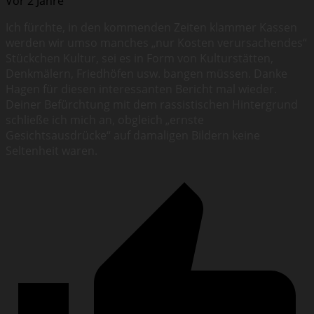
Vor 2 Jahre
Ich fürchte, in den kommenden Zeiten klammer Kassen
werden wir umso manches „nur Kosten verursachendes“
Stückchen Kultur, sei es in Form von Kulturstätten,
Denkmälern, Friedhöfen usw. bangen müssen. Danke
Hagen für diesen interessanten Bericht mal wieder.
Deiner Befürchtung mit dem rassistischen Hintergrund
schließe ich mich an, obgleich „ernste
Gesichtsausdrücke“ auf damaligen Bildern keine
Seltenheit waren.