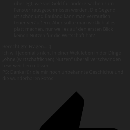
überlegt, wie viel Geld für andere Sachen zum
Fenster rausgeschmissen werden. Die Gegend
ist schön und Bauland kann man vermutlich
teuer veräußern. Aber sollte man wirklich alles
platt machen, nur weil es auf den ersten Blick
keinen Nutzen für die Wirtschaft hat?
Berechtigte Fragen… :(
Ich will jedenfalls nicht in einer Welt leben in der Dinge
„ohne (wirtschaftlichen) Nutzen“ überall verschwinden
bzw. weichen müssen.
PS: Danke für die mir noch unbekannte Geschichte und
die wunderbaren Fotos!