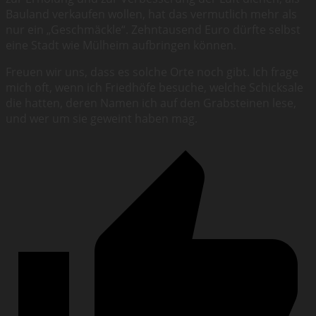
Bauland verkaufen wollen, hat das vermutlich mehr als
nur ein „Geschmäckle“. Zehntausend Euro dürfte selbst
eine Stadt wie Mülheim aufbringen können.
Freuen wir uns, dass es solche Orte noch gibt. Ich frage
mich oft, wenn ich Friedhöfe besuche, welche Schicksale
die hatten, deren Namen ich auf den Grabsteinen lese,
und wer um sie geweint haben mag.