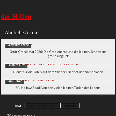
das H.Gen
Ähnliche Artikel
Schwarze Szene
Gruft-Orakel Mai 2026: Die Grableuchte und die kleinen Schritte ins
große Unglück
Finstere Orte
Dienst für die Toten auf dem Wiener Friedhof der Namenlosen
SubKultur!
#AllHallowsRead: Von den vielen kleinen Toden des Lebens
TAGS
Friedhöfe
Mülheim
Ruhrgebiet