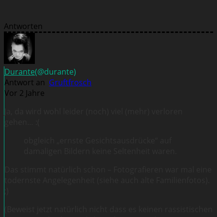
Antworten
Durante
(@durante)
Antwort an
Gruftfrosch
Vor 2 Jahre
Ja, da wird wohl leider (noch) viel (mehr) verloren
gehen… :(
obgleich „ernste Gesichtsausdrücke“ auf
damaligen Bildern keine Seltenheit waren.
Das stimmt natürlich schon – Fotografieren war mal eine
todernste Angelegenheit (siehe auch alte Familienfotos).
;)
(Beweist jetzt natürlich nicht dass es keinen rassistischen