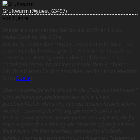
Gruftwurm
(@guest_63497)
Vor 2 Jahre
Wieder ein spannender Bericht mit schönen Fotos.
Vielen Dank für die Mühe.
Der Bericht über den Prinzen und sein mysteriöser Tod
lässt einen doch etwas grübeln. Mir kommt da auch ein
rassistischer Hintergrund in den Kopf, besonders zu
damaligen Zeiten. Bei meiner persönlichen Recherche
bin ich auf einen Bericht gestoßen, wo ähnliches erwähnt
wird (
Quelle
):
„Ganz vorurteilsfrei wird also auch der „Prinz von Holthausen“
nicht willkommen geheißen worden sein in einem
gesellschaftlichen Klima, das mit rassistischen Kinderbüchern
wie dem „Struwwelpeter“ Pädagogik betrieb und in den
Kirchen „Nickneger“ als Spendenautomaten aufstellte, die für
jeden eingeworfenen Pfennig oder Hosenknopf artig mit dem
Kopf nickten. Ein Foto jedenfalls, das von Equalla Deido
existiert, zeigt einen ernst bis traurig schauenden Teenager in