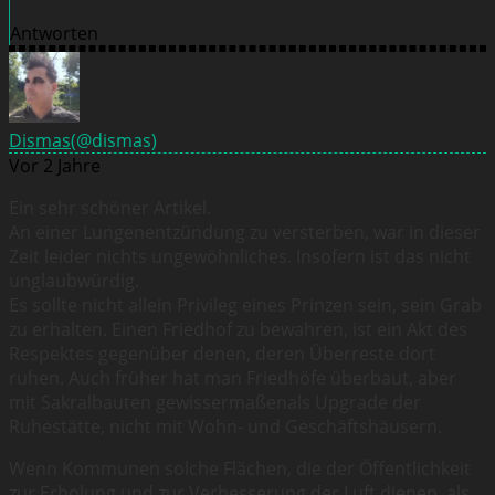
Antworten
Dismas
(@dismas)
Vor 2 Jahre
Ein sehr schöner Artikel.
An einer Lungenentzündung zu versterben, war in dieser
Zeit leider nichts ungewöhnliches. Insofern ist das nicht
unglaubwürdig.
Es sollte nicht allein Privileg eines Prinzen sein, sein Grab
zu erhalten. Einen Friedhof zu bewahren, ist ein Akt des
Respektes gegenüber denen, deren Überreste dort
ruhen. Auch früher hat man Friedhöfe überbaut, aber
mit Sakralbauten gewissermaßenals Upgrade der
Ruhestätte, nicht mit Wohn- und Geschäftshäusern.
Wenn Kommunen solche Flächen, die der Öffentlichkeit
zur Erholung und zur Verbesserung der Luft dienen, als