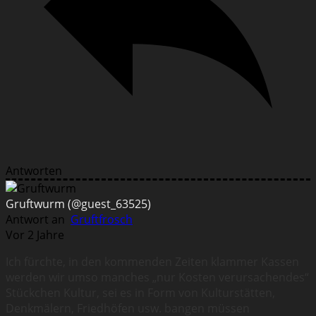
Antworten
Gruftwurm
(@guest_63525)
Antwort an
Gruftfrosch
Vor 2 Jahre
Ich fürchte, in den kommenden Zeiten klammer Kassen
werden wir umso manches „nur Kosten verursachendes“
Stückchen Kultur, sei es in Form von Kulturstätten,
Denkmälern, Friedhöfen usw. bangen müssen