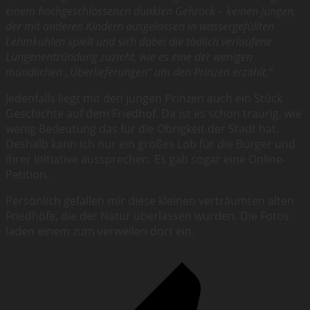
einem hochgeschlossenen dunklen Gehrock – keinen Jungen,
der mit anderen Kindern ausgelassen in wassergefüllten
Lehmkuhlen spielt und sich dabei die tödlich verlaufene
Lungenentzündung zuzieht, wie es eine der wenigen
mündlichen „Überlieferungen“ um den Prinzen erzählt.“
Jedenfalls liegt mit den jungen Prinzen auch ein Stück
Geschichte auf dem Friedhof. Da ist es schon traurig, wie
wenig Bedeutung das für die Obrigkeit der Stadt hat.
Deshalb kann ich nur ein großes Lob für die Bürger und
ihrer Initiative aussprechen. Es gab sogar eine Online-
Petition.
Persönlich gefallen mir diese kleinen verträumten alten
Friedhöfe, die der Natur überlassen wurden. Die Fotos
laden einem zum verweilen dort ein.