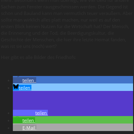
Sachen zum Fenster rausgeschmissen werden. Die Gegend ist
schön und Bauland kann man vermutlich teuer veräußern. Aber
sollte man wirklich alles platt machen, nur weil es auf den
ersten Blick keinen Nutzen für die Wirtschaft hat? Der Mensch,
die Erinnerung und der Tod, die Beerdigungskultur, die
Geschichte der Menschen, die hier ihre letzte Heimat fanden,
was ist sie uns (noch) wert?
Hier gibt es alle Bilder des Friedhofs:
teilen
teilen
teilen
teilen
E-Mail