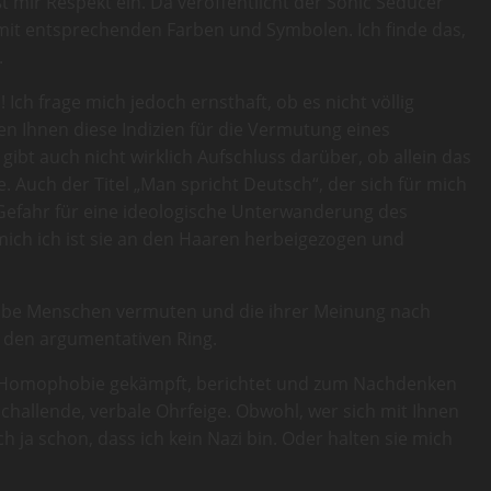
t mir Respekt ein. Da veröffentlicht der Sonic Seducer
 mit entsprechenden Farben und Symbolen. Ich finde das,
.
ch frage mich jedoch ernsthaft, ob es nicht völlig
hen Ihnen diese Indizien für die Vermutung eines
ibt auch nicht wirklich Aufschluss darüber, ob allein das
. Auch der Titel „Man spricht Deutsch“, der sich für mich
e Gefahr für eine ideologische Unterwanderung des
r mich ich ist sie an den Haaren herbeigezogen und
ophobe Menschen vermuten und die ihrer Meinung nach
n den argumentativen Ring.
en Homophobie gekämpft, berichtet und zum Nachdenken
schallende, verbale Ohrfeige. Obwohl, wer sich mit Ihnen
ich ja schon, dass ich kein Nazi bin. Oder halten sie mich