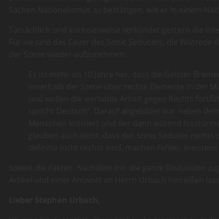
Sachen Nationalismus zu bestätigen, wie er in einem Nac
Tatsächlich und kurioserweise verkündet gestern die Inter
Für sie sind das Cover des Sonic Seducers, die Wutrede 
der Szene wieder aufzunehmen.
Es ist mehr als 10 Jahre her, dass die Geister Breme
innerhalb der Szene über rechte Elemente in der Mus
und wollen die wertvolle Arbeit gegen Rechts fortf
spricht Deutsch”. Darauf abgebildet war neben de
Menschen kritisiert und der dann wütend losstürme
glauben auch nicht, dass der Sonic Seducer rechts i
definitiv nicht rechts sind, machen Fehler, meisten
Soweit die Fakten. Nachdem mir die ganze Diskussion z
Artikel und einer Antwort an Herrn Urbach hinreißen las
Lieber Stephan Urbach,