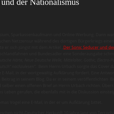
 und der Nationalismus
ium, Sparkassenkaufmann und Online-Werbung. Dann war er 
hen Netzzensur während des dortigen Bürgerkriegs einen N
 er sich jüngst mit dem Artikel „
Der Sonic Seducer und de
tschlandfahnen und Bundesadler eine Sonderausgabe schm
tsche Härte, Neue Deutsche Welle, Mittelalter, Gothic, Electro-P
eutsch“ nachzulesen“
. Beim Herrn Urbach sorgte das Cover daf
E-Mail, in der wortgewaltig Aufklärung fordert. Eine Antwor
 Beitrag in seinem Blog. Da er in seinem veröffentlichten 
d selber einen offenen Brief an Herrn Urbach richten. Überr
ns Leben gerufen, die ebenfalls mit in die Diskussion einste
as Vogel eine E-Mail, in der er um Aufklärung bittet.
enschen nicht-Deutscher Herkunft 10 Jahre lang von Terro