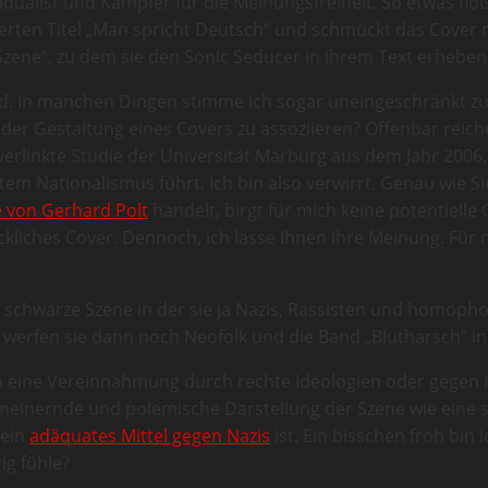
idualist und Kämpfer für die Meinungsfreiheit. So etwas flöß
uerten Titel „Man spricht Deutsch“ und schmückt das Cover
Szene“, zu dem sie den Sonic Seducer in ihrem Text erheben
d. In manchen Dingen stimme ich sogar uneingeschränkt zu! I
t der Gestaltung eines Covers zu assoziieren? Offenbar reic
linkte Studie der Universität Marburg aus dem Jahr 2006, g
m Nationalismus führt. Ich bin also verwirrt. Genau wie Sie
e von Gerhard Polt
handelt, birgt für mich keine potentiell
reckliches Cover. Dennoch, ich lasse Ihnen ihre Meinung. Fü
die schwarze Szene in der sie ja Nazis, Rassisten und hom
n, werfen sie dann noch Neofolk und die Band „Blutharsch“ i
gen eine Vereinnahmung durch rechte Ideologien oder geg
lgemeinernde und polemische Darstellung der Szene wie eine 
 ein
adäquates Mittel gegen Nazis
ist. Ein bisschen froh bin 
ig fühle?