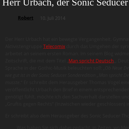
Herr Urbach, der Sonic Seducer
Robert
10. Juli 2014
Der Herr Urbach hat ein bewegte Vergangenheit. Gymnas
Aktivistengruppe
Telecomix
durch das Umgehen der syrisc
arbeitet an seinem ersten Roman. Im seinem Blog widmete
Zeitschrift, die mit dem Titel „
Man spricht Deutsch
„, Deu
Sprache in der Gothic-Musik beleuchten soll: „
Ob Neue Deu
wie gut ist in der Sonic Seducer Sonderedition „Man spricht D
musste
.“ Er schreibt dem Herausgeber Thomas Vogel eine 
veröffentlicht Urbach den Brief in einem entsprechenden
genötigt fühlt, möchte ich den Sachverhalt darstellen un
„Gruftis gegen Rechts“ (Inzwischen wieder geschlossen) i
Er schreibt also dem Herausgeber des Sonic Seducer Thom
Was haben Sie sich dabei gedacht, in Zeiten, wo M