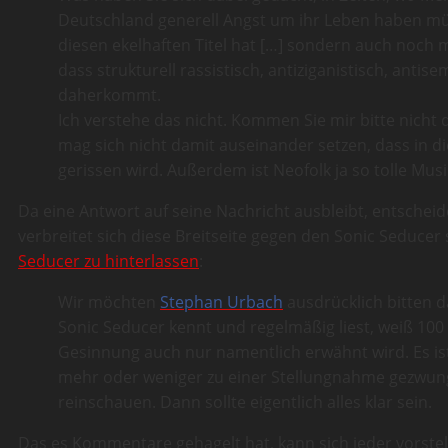
Deutschland generell Angst um ihr Leben haben müs
diesen ekelhaften Titel hat […] sondern auch noch
dass strukturell rassistisch, antiziganistisch, anti
daherkommt.
Ich verstehe das nicht. Kommen Sie mir bitte nicht d
mag sich nicht damit auseinander setzen, dass in 
gerissen wird. Außerdem ist Neofolk ja so tolle Musik
Da eine Antwort auf seine Nachricht ausbleibt, entschei
verbreitet sich diese Breitseite gegen den Sonic Seducer
Seducer zu hinterlassen
:
Wir möchten
Stephan Urbach
ausdrücklich bitten d
Sonic Seducer kennt und regelmäßig liest, weiß 100
Gesinnung auch nur namentlich erwähnt wird. Es i
mehr oder weniger zu einer Stellungnahme gezwungen
reinschauen. Dann sollte eigentlich alles klar sein.
Das es Kommentare gehagelt hat, kann sich jeder vorstell