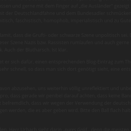
sen und gerne mit dem Finger auf „die Ausländer“ gezeigt 
 mit der Deutschlandfahne und dem Bundesadler schmücken, 
semitisch, faschistisch, homophob, imperialistisch und zu G
amit, dass die Grufti- oder schwarze Szene unpolitisch sei. 
dieser Szene Nazis bzw. Rassisten rumlaufen und auch gern
. Auch der Blutharsch. Ist klar.
det er sich dafür, einen entsprechenden Blog-Eintrag zum T
 sehr schnell, so dass man sich dort genötigt sieht, eine 
avon abzusehen, uns weiterhin völlig unreflektiert und unbe
 pro, dass gerade wir penibel darauf achten, dass keine Ban
st befremdlich, dass wir wegen der Verwendung der deutsch
 werden, die es aber geben wird. Bitte den Ball flach hal
en. Herr Urbach sieht darin „
pures Gold
„, denn die meiste