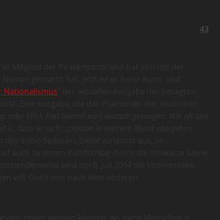
43
Mitglied der Piratenpartei und hat sich mit der
amen gemacht hat. Jetzt ist er freier Autor und
r Nationalismus
“ der aktuellen Ausgabe der besagten
ückt. Eine Ausgabe, die das Phänomen der deutschen
op oder EBM: Fast überall wird deutsch gesungen. Wie oft und
ür, dass er sich „
spontan in meinem Mund übergeben
t des Sonic Seducers bleibt zunächst aus, so
Brief auch zu einem Rundschlag durch die schwarze Szene
aschenderweise wird am 9. Juli 2014 die Internetseite
igen will. Doch eins nach dem anderen.
rbanden gejagt werden können, wo diese Menschen in