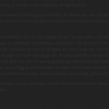
htrag zu seinem ursprünglichen Artikel ergänzt.
netseite „Grufties gegen Rechts“, die Arbeit der von 10 Jah
des Herrn Urbach und die auf Facebook entstandene Diskussi
n aufhörten, die “Gruftis gegen Rechts” zu betreiben. Sie hat
ik, in Symbolen und Motiven aufgeklärt. Wir sind nicht die
ühren. Auslöser für uns als Gruppe war das Cover des Soni
m Ausspruch auch die Flagge der Bundesrepublik und dem 
nde Mob hat uns ein wenig geängstigt. Niemand hatte dem 
st – einschlägige Bands finden im Sonic nicht statt und das 
s aus Unkenntnis oder weil sie einfach unüberlegt gehandelt
ugetragen wurde und Herr Urbach die Kommentare in seinem
sen: