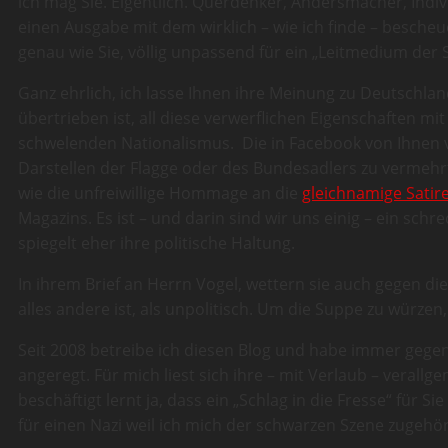
ich mag Sie. Eigentlich. Querdenker, Andersmacher, Indiv
einen Ausgabe mit dem wirklich – wie ich finde – besche
genau wie Sie, völlig unpassend für ein „Leitmedium der 
Ganz ehrlich, ich lasse Ihnen ihre Meinung zu Deutschlan
übertrieben ist, all diese verwerflichen Eigenschaften mi
schwelenden Nationalismus. Die in Facebook von Ihnen ver
Darstellen der Flagge oder des Bundesadlers zu vermehrte
wie die unfreiwillige Hommage an die
gleichnamige Satir
Magazins. Es ist – und darin sind wir uns einig – ein sch
spiegelt eher ihre politische Haltung.
In ihrem Brief an Herrn Vogel, wettern sie auch gegen 
alles andere ist, als unpolitisch. Um die Suppe zu würze
Seit 2008 betreibe ich diesen Blog und habe immer ge
angeregt. Für mich liest sich ihre – mit Verlaub – veral
beschäftigt lernt ja, dass ein „Schlag in die Fresse“ für Sie
für einen Nazi weil ich mich der schwarzen Szene zugehör