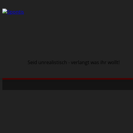
Seid unrealistisch - verlangt was ihr wollt!
Schwarze Szene
Musik
Veranstaltungen