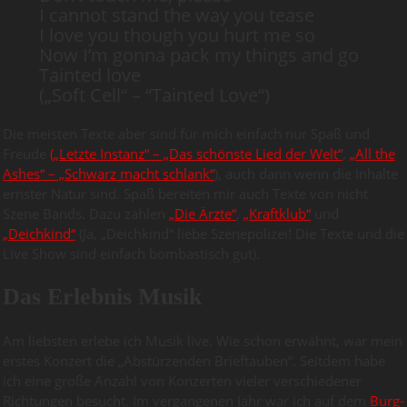
I cannot stand the way you tease
I love you though you hurt me so
Now I’m gonna pack my things and go
Tainted love
(„Soft Cell“ – “Tainted Love“)
Die meisten Texte aber sind für mich einfach nur Spaß und
Freude
(„Letzte Instanz“ – „Das schönste Lied der Welt“
,
„All the
Ashes“ – „Schwarz macht schlank“
), auch dann wenn die Inhalte
ernster Natur sind. Spaß bereiten mir auch Texte von nicht
Szene Bands. Dazu zählen
„Die Ärzte“
,
„Kraftklub“
und
„Deichkind“
(Ja, „Deichkind“ liebe Szenepolizei! Die Texte und die
Live Show sind einfach bombastisch gut).
Das Erlebnis Musik
Am liebsten erlebe ich Musik live. Wie schon erwähnt, war mein
erstes Konzert die „Abstürzenden Brieftauben“. Seitdem habe
ich eine große Anzahl von Konzerten vieler verschiedener
Richtungen besucht. Im vergangenen Jahr war ich auf dem
Burg-