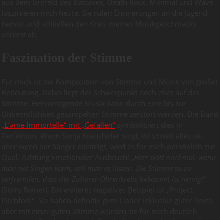
aus dem Umfeld des Batcaves, Death Rock, Minimal und Wave
faszinieren mich heute. Sie rufen Erinnerungen an die Jugend
hervor und schließen den Kreis meines Musikgeschmacks
vorerst ab.
Faszination der Stimme
Für mich ist die Komposition von Stimme und Musik von großer
Bedeutung. Dabei liegt der Schwerpunkt noch eher auf der
Stimme. Hervorragende Musik kann durch eine bis zur
Unkenntlichkeit gesampelten Stimme zerstört werden. Die Band
„L’ame Immortelle“ mit „Gefallen“
symbolisiert dies in
Perfektion. Wenn Sonja Kraushofer singt, ist soweit alles ok,
aber wenn der Sänger einsteigt, wird es für mich persönlich zur
Qual. Achtung Emotionaler Ausbruch! „
Herr Gott nochmal, wenn
man net Singen kann, soll man es lassen. Die Stimme so zu
verfremden, dass der Zuhörer Ohrenkrebs bekommt ist nervig!“
(Sorry Rainer). Ein weiteres negatives Beispiel ist „Project
Pitchfork“. Sie haben definitiv gute Lieder inklusive guter Texte,
aber mit einer guten Stimme würden sie für mich deutlich