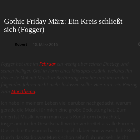
Gothic Friday März: Ein Kreis schließt
sich (Fogger)
Robert
18. März 2016
Fogger hat uns im
Februar
ein wenig über seinen Einstieg und
seinen heiligen Gral in Form eines Mixtapes erzählt, welches ihn
das erste Mal mit Musik in Berührung brachte und ihn in den
folgenden Jahren nicht mehr loslassen sollte. Hier nun sein Beitrag
zum
Märzthema
.
Ich habe in meinem Leben viel darüber nachgedacht, warum
gerade die Musik für mich eine große Bedeutung hat. Zum
einen ist Musik, wenn man es als Kunstform betrachtet,
insgesamt in der Gesellschaft weiter verbreitet als alle Formen.
Die leichte Konsumierbarkeit spielt dabei eine wesentliche Rolle.
Durch das Radio war Musik schon sehr früh und sehr leicht