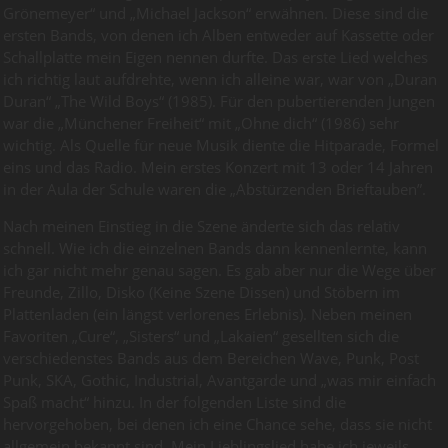
Grönemeyer“ und „Michael Jackson“ erwähnen. Diese sind die
ersten Bands, von denen ich Alben entweder auf Kassette oder
Schallplatte mein Eigen nennen durfte. Das erste Lied welches
ich richtig laut aufdrehte, wenn ich alleine war, war von „Duran
Duran“ „The Wild Boys“ (1985). Für den pubertierenden Jungen
war die „Münchener Freiheit“ mit „Ohne dich“ (1986) sehr
wichtig. Als Quelle für neue Musik diente die Hitparade, Formel
eins und das Radio. Mein erstes Konzert mit 13 oder 14 Jahren
in der Aula der Schule waren die „Abstürzenden Brieftauben”.
Nach meinen Einstieg in die Szene änderte sich das relativ
schnell. Wie ich die einzelnen Bands dann kennenlernte, kann
ich gar nicht mehr genau sagen. Es gab aber nur die Wege über
Freunde, Zillo, Disko (Keine Szene Dissen) und Stöbern im
Plattenladen (ein längst verlorenes Erlebnis). Neben meinen
Favoriten „Cure“, „Sisters“ und „Lakaien“ gesellten sich die
verschiedenstes Bands aus dem Bereichen Wave, Punk, Post
Punk, SKA, Gothic, Industrial, Avantgarde und „was mir einfach
Spaß macht“ hinzu. In der folgenden Liste sind die
hervorgehoben, bei denen ich eine Chance sehe, dass sie nicht
allgemein bekannt sind. Mein Lieblingslied habe ich jeweils