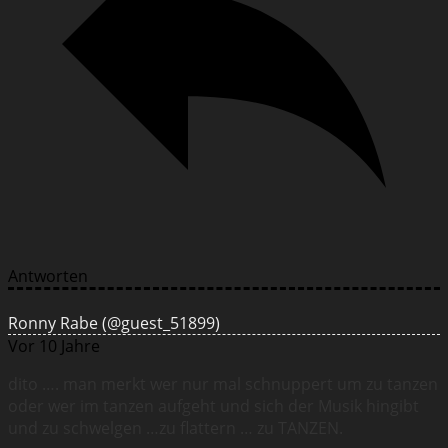
Antworten
Ronny Rabe
(@guest_51899)
Vor 10 Jahre
dito …. man merkt wer nur mal schnuppert um zu tanzen
oder wer im tanzen aufgeht und sich der Musik hingibt
und zu schwelgen …zu flattern … zu TANZEN.