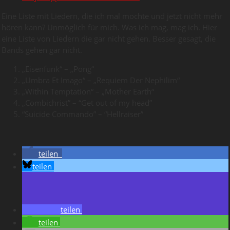
Eine Liste mit Liedern, die ich mal mochte und jetzt nicht mehr
hören kann? Unmöglich für mich. Was ich mag, mag ich. Hier
eine Liste von Liedern die gar nicht gehen. Besser gesagt, die
Bands gehen gar nicht.
„Eisenfunk“ – „Pong“
„Umbra Et Imago“ – „Requiem Der Nephilim“
„Within Temptation“ – „Mother Earth“
„Combichrist” – “Get out of my head”
“Suicide Commando” – “Hellraiser”
teilen
teilen
teilen
teilen