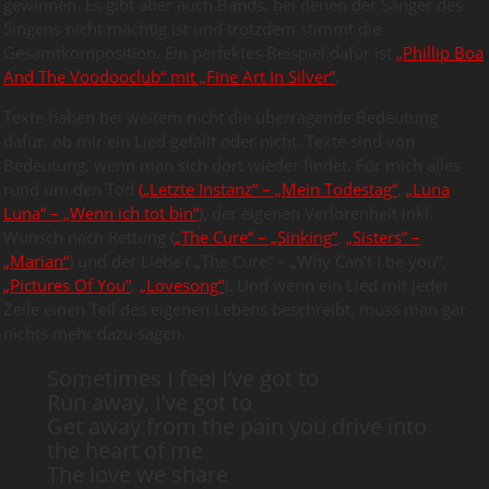
gewinnen. Es gibt aber auch Bands, bei denen der Sänger des
Singens nicht mächtig ist und trotzdem stimmt die
Gesamtkomposition. Ein perfektes Beispiel dafür ist
„Phillip Boa
And The Voodooclub“ mit „Fine Art In Silver”
.
Texte haben bei weitem nicht die überragende Bedeutung
dafür, ob mir ein Lied gefällt oder nicht. Texte sind von
Bedeutung, wenn man sich dort wieder findet. Für mich alles
rund um den Tod
(„Letzte Instanz“ – „Mein Todestag“
,
„Luna
Luna“ – „Wenn ich tot bin“
), der eigenen Verlorenheit inkl.
Wunsch nach Rettung (
„The Cure“ – „Sinking“
,
„Sisters“ –
„Marian“
) und der Liebe ( „The Cure“ – „Why Can’t I be you“,
„Pictures Of You“
,
„Lovesong“
). Und wenn ein Lied mit jeder
Zeile einen Teil des eigenen Lebens beschreibt, muss man gar
nichts mehr dazu sagen.
Sometimes I feel I’ve got to
Run away, I’ve got to
Get away from the pain you drive into
the heart of me
The love we share