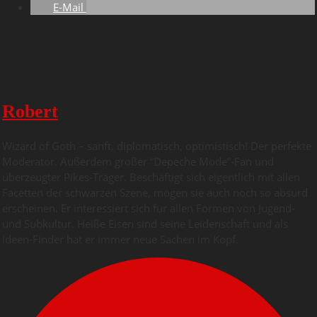
E-Mail
Robert
Wizard of Goth – sanft, diplomatisch, optimistisch! Der perfekte
Moderator. Außerdem großer “Depeche Mode”-Fan und
überzeugter Pikes-Träger. Beschäftigt sich eigentlich mit allen
Facetten der schwarzen Szene, mögen sie auch noch so absurd
erscheinen. Er interessiert sich für allen Formen von Jugend-
und Subkultur. Heiße Eisen sind seine Leidenschaft und als
Ideen-Finder hat er immer neue Sachen im Kopf.