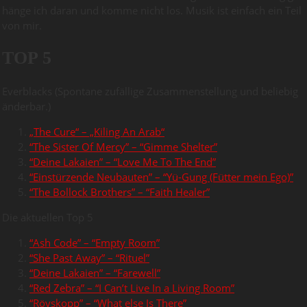
hänge ich daran und komme nicht los. Musik ist einfach ein Teil
von mir.
TOP 5
Everblacks (Spontane zufällige Zusammenstellung und beliebig
änderbar.)
„The Cure“ – „Kiling An Arab“
“The Sister Of Mercy” – “Gimme Shelter”
“Deine Lakaien” – “Love Me To The End”
“Einstürzende Neubauten” – “Yü-Gung (Fütter mein Ego)”
“The Bollock Brothers” – “Faith Healer”
Die aktuellen Top 5
“Ash Code” – “Empty Room”
“She Past Away” – “Rituel”
“Deine Lakaien” – “Farewell”
“Red Zebra” – “I Can’t Live In a Living Room”
“Röyskopp” – “What else Is There”