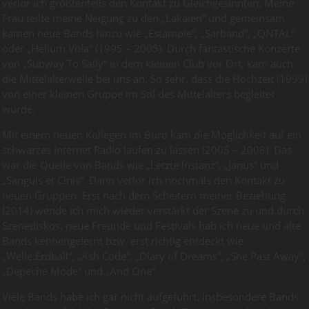
verlor ich größtenteils den Kontakt zu Gleichgesinnten. Meine
Frau teilte meine Neigung zu den „Lakaien“ und gemeinsam
kamen neue Bands hinzu wie „Estampie“, „Sarband“, „QNTAL“
oder „Helium Vola“ (1995 – 2005). Durch fantastische Konzerte
von „Subway To Sally“ in dem kleinen Club vor Ort, kam auch
die Mittelalterwelle bei uns an. So sehr, dass die Hochzeit (1999)
von einer kleinen Gruppe im Stil des Mittelalters begleitet
wurde.
Mit einem neuen Kollegen im Büro kam die Möglichkeit auf ein
schwarzes Internet Radio laufen zu lassen (2005 – 2008). Das
war die Quelle von Bands wie „Letzte Instanz“, „Janus“ und
„Sanguis et Cinis“. Dann verlor ich nochmals den Kontakt zu
neuen Gruppen. Erst nach dem Scheitern meiner Beziehung
(2014) wende ich mich wieder verstärkt der Szene zu und durch
Szenediskos, neue Freunde und Festivals hab ich neue und alte
Bands kennengelernt bzw. erst richtig entdeckt wie
„Welle:Erdball“, „Ash Code“, „Diary of Dreams“, „She Past Away“,
„Depeche Mode“ und „And One“.
Viele Bands habe ich gar nicht aufgeführt. Insbesondere Bands