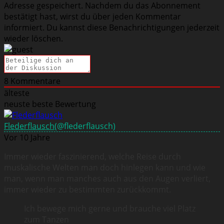
Adresse gespeichert. Nachdem du das Abonnement
bestätigt hast, wirst du über jeden Kommentar
informiert. Du kannst diese Benachrichtigungen jederzeit
wieder löschen.
8
Kommentare
älteste
neuste
beste Bewertung
Flederflausch
(@flederflausch)
Vor 10 Jahre
Immer wieder faszinierend, welche Reise durch
muskalische Welten man doch hinlegen kann und wie
man, wenn man manches auch aus den Augen verliert,
immer wieder zu bestimmten zurückkommt.
Ich bewege mich gerne und brauche viel Platz
zum Tanzen