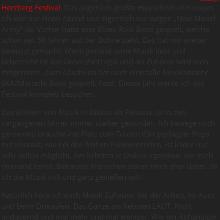
Herzberg-Festival
. Das angeblich größte Hippiefestival Europas.
Ich war nur einen Abend und eigentlich nur wegen „New Model
Army“ da. Vorher hatte eine Blues Rock Band gespielt, welche
schon seit 50 Jahren auf der Bühne steht. Das hat mir wieder
bewusst gemacht: Wenn jemand seine Musik liebt und
beherrscht ist das Genre (fast) egal und als Zuhörer wird man
mitgerissen. Zum Abschluss hat noch eine tolle Mexikanische
SKA/Mariachi Band gespielt. Fazit: Dieses Jahr werde ich das
Festival komplett besuchen.
Das Erleben von Musik in Diskos als Passion, ist in den
vergangenen Jahren immer stärker geworden. Ich bewege mich
gerne und brauche viel Platz zum Tanzen (Ein gepflegter Pogo
mit Kontakt, wie bei den frühen Punkkonzerten, ist leider nur
sehr selten möglich). Am liebsten in Diskos irgendwo, wo mich
niemand kennt. Bekannte Menschen stören mich eher dabei, da
ich die Musik voll und ganz genießen will.
Natürlich höre ich auch Musik Zuhause, bei der Arbeit, im Auto
und beim Einkaufen. Das Ganze am liebsten LAUT. Nicht
andauernd und mal mehr und mal weniger. Wie ein Abhängiger