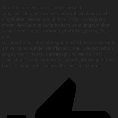
Dito. Um so mehr stört es mich, wenn de
„ungeschriebenen Gesetze“ des Gruftischubsens nicht
eingehalten werden und andere Tänzer konsequent
immer den Raum anderer fordern, oder langsam aber
sicher immer näher kommen, obwohl es genung Platz
gibt.
Darüber hinaus aber sehr spannend, ich finde man sieht
am Verhalten auf der Tanzfläche schnell, wer sich schon
lange unter Schwarzkittel bewegt und wer nur mal
„reinschaut“ / keine andere Ausgehmöglichkeit gefunden
hat / auch mal pöhse sein wollte/ was auch immer