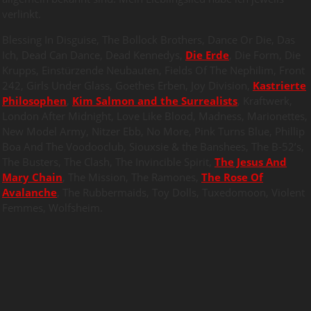
verlinkt.
Blessing In Disguise, The Bollock Brothers, Dance Or Die, Das
Ich, Dead Can Dance, Dead Kennedys,
Die Erde
, Die Form, Die
Krupps, Einstürzende Neubauten, Fields Of The Nephilim, Front
242, Girls Under Glass, Goethes Erben, Joy Division,
Kastrierte
Philosophen
,
Kim Salmon and the Surrealists
, Kraftwerk,
London After Midnight, Love Like Blood, Madness, Marionettes,
New Model Army, Nitzer Ebb, No More, Pink Turns Blue, Phillip
Boa And The Voodooclub, Siouxsie & the Banshees, The B-52’s,
The Busters, The Clash, The Invincible Spirit,
The Jesus And
Mary Chain
, The Mission, The Ramones,
The Rose Of
Avalanche
, The Rubbermaids, Toy Dolls, Tuxedomoon, Violent
Femmes, Wolfsheim.