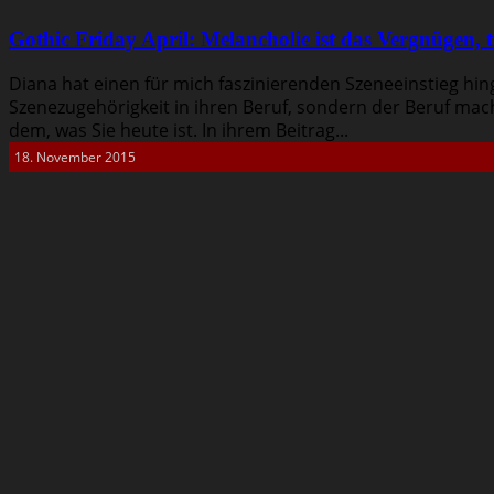
Gothic Friday April: Melancholie ist das Vergnügen, t
Diana hat einen für mich faszinierenden Szeneeinstieg hing
Szenezugehörigkeit in ihren Beruf, sondern der Beruf mach
dem, was Sie heute ist. In ihrem Beitrag...
18. November 2015