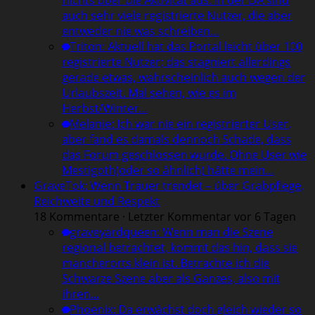
auch sehr viele registrierte Nutzer, die aber
entweder nie was schreiben…
Triton
:
Aktuell hat das Portal leicht über 100
registrierte Nutzer; das stagniert allerdings
gerade etwas, wahrscheinlich auch wegen der
Urlaubszeit. Mal sehen, wie es im
Herbst/Winter…
Melanie
:
Ich war nie ein registrierter User,
aber fand es damals dennoch Schade, dass
das Forum geschlossen wurde. Ohne User wie
Mestigoth(oder so ähnlich) hätte mein…
GraveTok: Wenn Trauer trendet – über Grabpflege,
Reichweite und Respekt
18 Kommentare · Letzter Kommentar vor 6 Tagen
graveyardqueen
:
Wenn man die Szene
regional betrachtet, kommt das hin, dass sie
mancherorts klein ist. Betrachte ich die
Schwarze Szene aber als Ganzes, also mit
ihren…
Phoenix
:
Da erwächst doch gleich wieder so