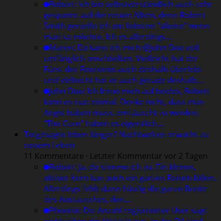
Robert
:
Ich bin selbstverständlich auch sehr
gespannt auf die neuen Alben, denn Robert
Smith genieße ich am liebsten "alleine" wenn
man so möchte. Ich es allerdings…
Maren
:
Da kann ich mich @John Doe voll
umfänglich anschließen. Vielleicht hat der
Fürst der Finsternis auch deshalb überlebt
und vielleicht hat er auch gerade deshalb…
John Doe
:
Ich freue mich auf beides, Robert
kann es nun einmal. Denke nicht, dass man
Angst haben muss, enttäuscht zu werden.
"The Cure" haben es eigentlich…
Totgesagte leben länger? Nachtwelten erwacht zu
neuem Leben
11 Kommentare · Letzter Kommentar vor 2 Tagen
Robert
:
Ja, da stimme ich zu. Ein kleiner,
aktiver Kern kan auch ein ganzes Forum füllen.
Allerdings fehlt dann häufig die ganze Breite
des Austausches, den…
Phoenix
:
Die Anzahl registrierter User sagt
nichts über die Aktivität aus. In der DA sind