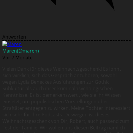
Antworten
Maren
(@maren)
Vor 7 Monate
Vielen Dank für dieses Weihnachtsgeschenk! Es lohnt
sich wirklich, sich das Gespräch anzuhören, sowohl
wegen Lydia Beneckes Ausführungen zur Gothic
Subkultur als auch ihrer kriminalpsychologischen
Kenntnisse. Es ist bemerkenswert , wie sie ihr Wissen
einsetzt, um populistischen Vorstellungen über
Straftäter entgegen zu wirken. Meine Tochter interessiert
sich sehr für ihre Podcasts. Deswegen ist dieses
Weihnachtsgeschenk von Dir, Robert, auch passend zum
Fest der Familie. Wir wollen uns diesen Beitrag nämlich