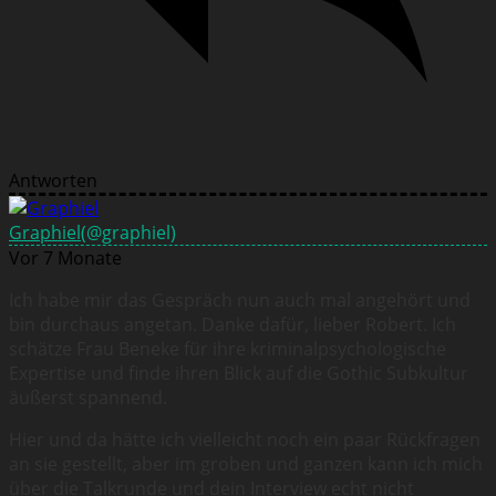
Antworten
Graphiel
(@graphiel)
Vor 7 Monate
Ich habe mir das Gespräch nun auch mal angehört und
bin durchaus angetan. Danke dafür, lieber Robert. Ich
schätze Frau Beneke für ihre kriminalpsychologische
Expertise und finde ihren Blick auf die Gothic Subkultur
äußerst spannend.
Hier und da hätte ich vielleicht noch ein paar Rückfragen
an sie gestellt, aber im groben und ganzen kann ich mich
über die Talkrunde und dein Interview echt nicht