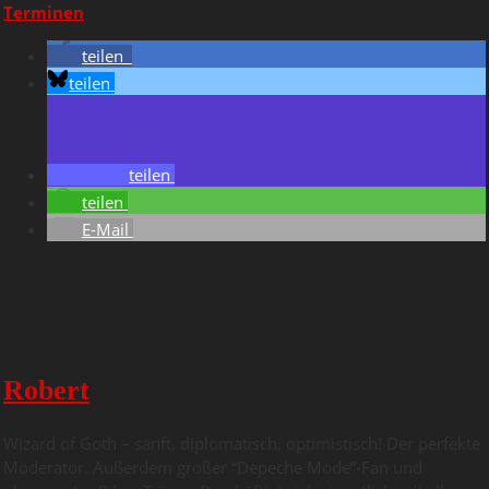
Terminen
teilen
teilen
teilen
teilen
E-Mail
Robert
Wizard of Goth – sanft, diplomatisch, optimistisch! Der perfekte
Moderator. Außerdem großer “Depeche Mode”-Fan und