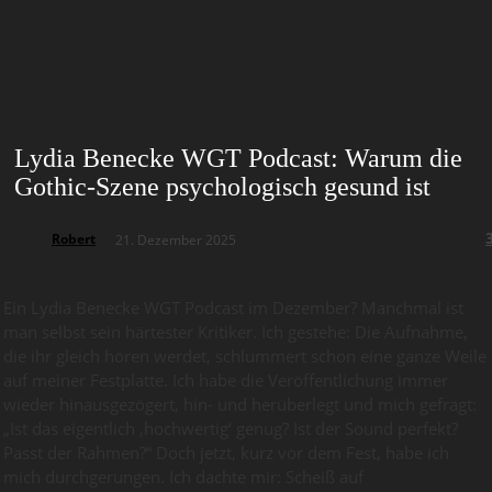
Lydia Benecke WGT Podcast: Warum die
Gothic-Szene psychologisch gesund ist
Robert
21. Dezember 2025
Ein Lydia Benecke WGT Podcast im Dezember? Manchmal ist
man selbst sein härtester Kritiker. Ich gestehe: Die Aufnahme,
die ihr gleich hören werdet, schlummert schon eine ganze Weile
auf meiner Festplatte. Ich habe die Veröffentlichung immer
wieder hinausgezögert, hin- und herüberlegt und mich gefragt:
„Ist das eigentlich ‚hochwertig‘ genug? Ist der Sound perfekt?
Passt der Rahmen?“ Doch jetzt, kurz vor dem Fest, habe ich
mich durchgerungen. Ich dachte mir: Scheiß auf