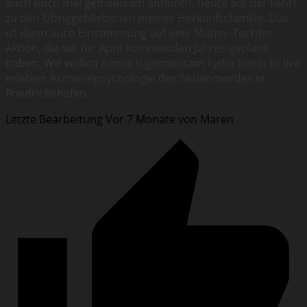
auch noch mal gemeinsam anhören, heute auf der Fahrt
zu den Übriggebliebenen meiner Herkunftsfamilie. Das
ist dann auch Einstimmung auf eine Mutter-Tochter
Aktion, die wir für April kommenden Jahres geplant
haben: Wir wollen nämlich gemeinsam Lydia Benecke live
erleben. Kriminalpsychologie des Serienmordes in
Friedrichshafen.
Letzte Bearbeitung Vor 7 Monate von Maren