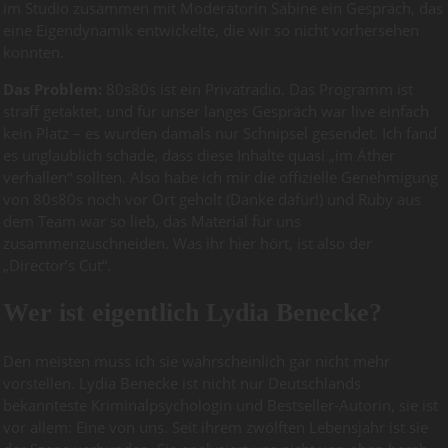
im Studio zusammen mit Moderatorin Sabine ein Gespräch, das
eine Eigendynamik entwickelte, die wir so nicht vorhersehen
konnten.
Das Problem:
80s80s ist ein Privatradio. Das Programm ist
straff getaktet, und für unser langes Gespräch war live einfach
kein Platz – es wurden damals nur Schnipsel gesendet. Ich fand
es unglaublich schade, dass diese Inhalte quasi „im Äther
verhallen“ sollten. Also habe ich mir die offizielle Genehmigung
von 80s80s noch vor Ort geholt (Danke dafür!) und Ruby aus
dem Team war so lieb, das Material für uns
zusammenzuschneiden. Was ihr hier hört, ist also der
„Director’s Cut“.
Wer ist eigentlich Lydia Benecke?
Den meisten muss ich sie wahrscheinlich gar nicht mehr
vorstellen. Lydia Benecke ist nicht nur Deutschlands
bekannteste Kriminalpsychologin und Bestseller-Autorin, sie ist
vor allem: Eine von uns. Seit ihrem zwölften Lebensjahr ist sie