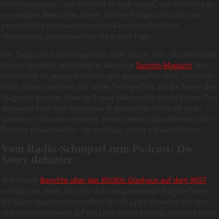
Perfektionismus – der Inhalt ist einfach zu gut, um im Archiv zu
verstauben. Betrachtet diesen kleinen Podcast also als mein
persönliches Weihnachtsgeschenk an euch: Ein Stück
Atmosphäre, konserviert für die kalten Tage.
Der Zeitpunkt könnte eigentlich nicht besser sein. Aktuell stecke
ich viel Herzblut und Arbeit in das neue
Spontis-Magazin
, das
hoffentlich im Januar erscheint und ausgeliefert wird. Inhaltlich
hätte dieses Interview mit seiner Tiefe perfekt auf die Seiten des
Magazins gepasst. Aber da Papier bekanntlich (noch) keinen Ton
abspielen kann und Interviews in gedruckter Form oft ihren
spontanen Charme verlieren, gehört dieser Lydia Benecke WGT
Podcast genau hierhin – in den Blog, direkt auf eure Ohren.
Vom Radio-Schnipsel zum Podcast: Die
Story dahinter
Wer meine
Berichte über das 80s80s Glashaus auf dem WGT
verfolgt hat, weiß, dass ich dort die spannende Aufgabe hatte,
die Gäste zusammenzustellen. Als ich Lydia Benecke anfragte
und glücklicherweise auf die Liste setzen konnte, entstand dann