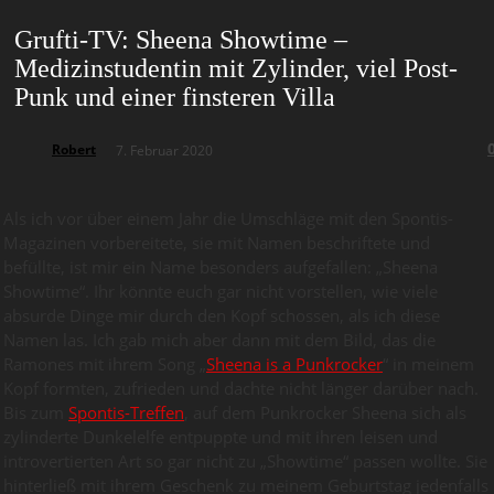
Grufti-TV: Sheena Showtime –
Medizinstudentin mit Zylinder, viel Post-
Punk und einer finsteren Villa
Robert
7. Februar 2020
Als ich vor über einem Jahr die Umschläge mit den Spontis-
Magazinen vorbereitete, sie mit Namen beschriftete und
befüllte, ist mir ein Name besonders aufgefallen: „Sheena
Showtime“. Ihr könnte euch gar nicht vorstellen, wie viele
absurde Dinge mir durch den Kopf schossen, als ich diese
Namen las. Ich gab mich aber dann mit dem Bild, das die
Ramones mit ihrem Song „
Sheena is a Punkrocker
“ in meinem
Kopf formten, zufrieden und dachte nicht länger darüber nach.
Bis zum
Spontis-Treffen
, auf dem Punkrocker Sheena sich als
zylinderte Dunkelelfe entpuppte und mit ihren leisen und
introvertierten Art so gar nicht zu „Showtime“ passen wollte. Sie
hinterließ mit ihrem Geschenk zu meinem Geburtstag jedenfalls