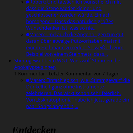
Robert
:
Und tatsächlich wünsche ich mir,
dass die Szene wieder kleiner und
geschlossener werden würde. Einfach
homogener. Dass das natürlich großes
Wunschdenken ist, was so nie…
Maren
:
Und auch die Angehörigen tun gut
daran über etwaige Putzvorhaben mal mit
einem Fachmann zu reden. So weiß ich zum
Beispiel von einem Steinmetz, dass…
Stimmgewalt beim WGT: Wie zwölf Stimmen die
Apokalypse singen
1 Kommentar · Letzter Kommentar vor 7 Tagen
Maren
:
Einfach episch, wie „Stimmgewalt“ die
Dunkelheit ganz ohne Instrumente
zelebrieren! Das wirkt schon sehr feierlich.
Von „Eskhatophonia“ habe ich jetzt gerade ein
paar Songs angehört,…
Entdecken