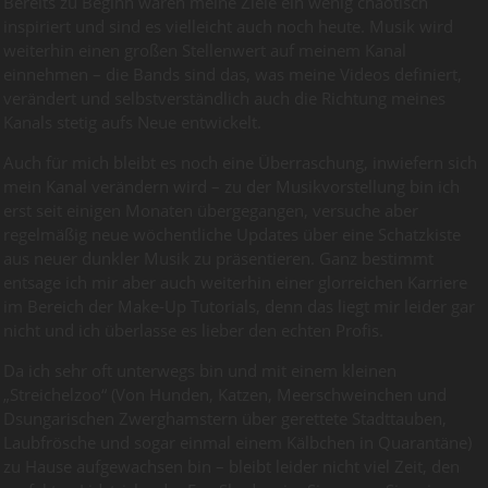
Bereits zu Beginn waren meine Ziele ein wenig chaotisch
inspiriert und sind es vielleicht auch noch heute. Musik wird
weiterhin einen großen Stellenwert auf meinem Kanal
einnehmen – die Bands sind das, was meine Videos definiert,
verändert und selbstverständlich auch die Richtung meines
Kanals stetig aufs Neue entwickelt.
Auch für mich bleibt es noch eine Überraschung, inwiefern sich
mein Kanal verändern wird – zu der Musikvorstellung bin ich
erst seit einigen Monaten übergegangen, versuche aber
regelmäßig neue wöchentliche Updates über eine Schatzkiste
aus neuer dunkler Musik zu präsentieren. Ganz bestimmt
entsage ich mir aber auch weiterhin einer glorreichen Karriere
im Bereich der Make-Up Tutorials, denn das liegt mir leider gar
nicht und ich überlasse es lieber den echten Profis.
Da ich sehr oft unterwegs bin und mit einem kleinen
„Streichelzoo“ (Von Hunden, Katzen, Meerschweinchen und
Dsungarischen Zwerghamstern über gerettete Stadttauben,
Laubfrösche und sogar einmal einem Kälbchen in Quarantäne)
zu Hause aufgewachsen bin – bleibt leider nicht viel Zeit, den