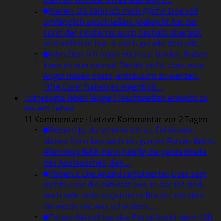
man so möchte. Ich es allerdings…
Maren
:
Da kann ich mich @John Doe voll
umfänglich anschließen. Vielleicht hat der
Fürst der Finsternis auch deshalb überlebt
und vielleicht hat er auch gerade deshalb…
John Doe
:
Ich freue mich auf beides, Robert
kann es nun einmal. Denke nicht, dass man
Angst haben muss, enttäuscht zu werden.
"The Cure" haben es eigentlich…
Totgesagte leben länger? Nachtwelten erwacht zu
neuem Leben
11 Kommentare · Letzter Kommentar vor 2 Tagen
Robert
:
Ja, da stimme ich zu. Ein kleiner,
aktiver Kern kan auch ein ganzes Forum füllen.
Allerdings fehlt dann häufig die ganze Breite
des Austausches, den…
Phoenix
:
Die Anzahl registrierter User sagt
nichts über die Aktivität aus. In der DA sind
auch sehr viele registrierte Nutzer, die aber
entweder nie was schreiben…
Triton
:
Aktuell hat das Portal leicht über 100