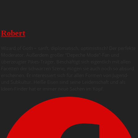
Robert
Wizard of Goth – sanft, diplomatisch, optimistisch! Der perfekte
Moderator. Außerdem großer “Depeche Mode”-Fan und
überzeugter Pikes-Träger. Beschäftigt sich eigentlich mit allen
Facetten der schwarzen Szene, mögen sie auch noch so absurd
erscheinen. Er interessiert sich für allen Formen von Jugend-
und Subkultur. Heiße Eisen sind seine Leidenschaft und als
Ideen-Finder hat er immer neue Sachen im Kopf.