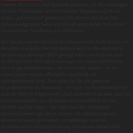
meinen absoluten Lieblingsbands gehören – in den damaligen
Berliner Plattenläden und mit welcher Begeisterung ich die
ersten „auf Verdacht“ gekauften LPs damals das erste Mal
zuhause angespielt hatte und sich ein ganz neues Universum
musikalischer Schaffenskunst offenbarte.
Der Grund, warum ich mich als introvertiertes Individuum von
der allein musikalischen Perspektive auch in das alljährliche
tiefschwarze Monopol WGT gewagt habe und mich mit dem
Grufti-Spirit der 80er Jahre und auch von heute identifiziere,
sind einige Charakteristika, die mir immer wieder – in den
vielen Jahren meiner Affinität für dunkle Musik –
untergekommen sind. Zum einen ist das ein gewisses
Grundbedürfnis an Harmonie – mit sich, seinen Mitmenschen
und der Welt im Allgemeinen. Zum anderen ist es aber auch ein
hohes Verständnis von Empathie und Sensibilität für sein
Umfeld und die Natur – für mich zwei der wichtigsten
Grundcharakterzüge, die in unserer oft selbstbezogenen,
emotional etwas ignoranten, schnelllebigen und der
professionellen Selbstoptimierung verfallenen Gesellschaft
immer etwas kürzertreten müssen. Begriffen wie Konkurrenz