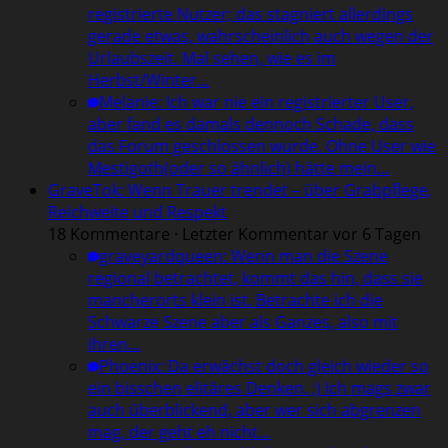
registrierte Nutzer; das stagniert allerdings
gerade etwas, wahrscheinlich auch wegen der
Urlaubszeit. Mal sehen, wie es im
Herbst/Winter…
Melanie
:
Ich war nie ein registrierter User,
aber fand es damals dennoch Schade, dass
das Forum geschlossen wurde. Ohne User wie
Mestigoth(oder so ähnlich) hätte mein…
GraveTok: Wenn Trauer trendet – über Grabpflege,
Reichweite und Respekt
18 Kommentare · Letzter Kommentar vor 6 Tagen
graveyardqueen
:
Wenn man die Szene
regional betrachtet, kommt das hin, dass sie
mancherorts klein ist. Betrachte ich die
Schwarze Szene aber als Ganzes, also mit
ihren…
Phoenix
:
Da erwächst doch gleich wieder so
ein bisschen elitäres Denken. ;) Ich mags zwar
auch überblickend, aber wer sich abgrenzen
mag, der geht eh nicht…