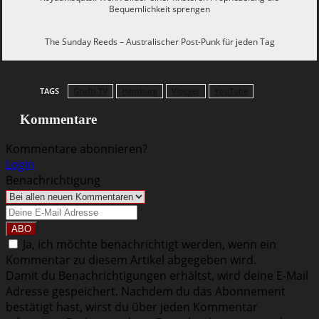
Bequemlichkeit sprengen
Reingehoert
The Sunday Reeds – Australischer Post-Punk für jeden Tag
TAGS
Grufti-TV
Hamburg
Vlogger
YouTube
Kommentare
Kommentare abonnieren?
Login
Benachrichtigung
Ja, ich möchte benachrichtigt werden, wenn ein
Kommentar zu diesem Artikel abgegeben wird.
Damit du Benachrichtigungen erhältst, wird deine E-Mail
Adresse gespeichert. Nachdem du das Abonnement
bestätigt hast, wirst du über jeden Kommentar