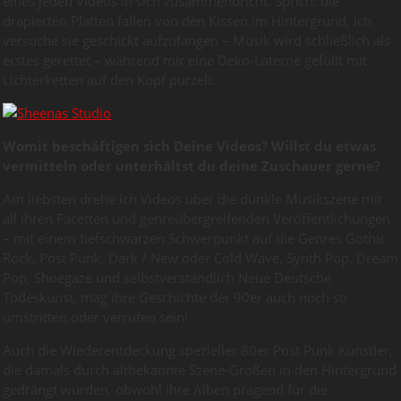
eines jeden Videos in sich zusammenbricht. Sprich: die
drapierten Platten fallen von den Kissen im Hintergrund, ich
versuche sie geschickt aufzufangen – Musik wird schließlich als
erstes gerettet – während mir eine Deko-Laterne gefüllt mit
Lichterketten auf den Kopf purzelt.
Womit beschäftigen sich Deine Videos? Willst du etwas
vermitteln oder unterhältst du deine Zuschauer gerne?
Am liebsten drehe ich Videos über die dunkle Musikszene mit
all ihren Facetten und genreübergreifenden Veröffentlichungen
– mit einem tiefschwarzen Schwerpunkt auf die Genres Gothic
Rock, Post Punk, Dark / New oder Cold Wave, Synth Pop, Dream
Pop, Shoegaze und selbstverständlich Neue Deutsche
Todeskunst, mag ihre Geschichte der 90er auch noch so
umstritten oder verrufen sein!
Auch die Wiederentdeckung spezieller 80er Post Punk Künstler,
die damals durch altbekannte Szene-Größen in den Hintergrund
gedrängt wurden, obwohl ihre Alben prägend für die