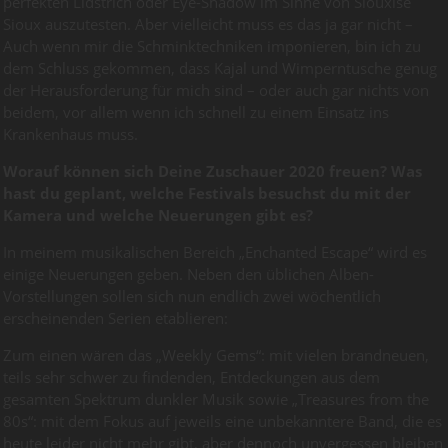
perfekten Lidstrich oder Eye-Shadow im Sinne von Siouxise
Sioux auszutesten. Aber vielleicht muss es das ja gar nicht –
Auch wenn mir die Schminktechniken imponieren, bin ich zu
dem Schluss gekommen, dass Kajal und Wimperntusche genug
der Herausforderung für mich sind – oder auch gar nichts von
beidem, vor allem wenn ich schnell zu einem Einsatz ins
Krankenhaus muss.
Worauf können sich Deine Zuschauer 2020 freuen? Was
hast du geplant, welche Festivals besuchst du mit der
Kamera und welche Neuerungen gibt es?
In meinem musikalischen Bereich „Enchanted Escape“ wird es
einige Neuerungen geben. Neben den üblichen Alben-
Vorstellungen sollen sich nun endlich zwei wöchentlich
erscheinenden Serien etablieren:
Zum einen wären das „Weekly Gems“: mit vielen brandneuen,
teils sehr schwer zu findenden, Entdeckungen aus dem
gesamten Spektrum dunkler Musik sowie „Treasures from the
80s“: mit dem Fokus auf jeweils eine unbekanntere Band, die es
heute leider nicht mehr gibt, aber dennoch unvergessen bleiben