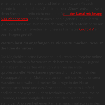
einen bleibenden Eindruck und bei einem kurzen Plausch
konnte ich dann auch das Geheimnis der „Show“ entschlüsseln,
denn Sheena betreibt nicht nur einen Y
outube-Kanal mit knapp
600 Abonnenten
, sondern auch einen eigenen Blog in ihrem
„Gloomy Mansion“. Wir haben der angehenden Medizinerin aus
Hamburg für den zweiten Teil unseres Formates
Grufti-TV
ein
paar Fragen gestellt:
Warum hast du angefangen YT Videos zu machen? Was ist
die Idee dahinter?
Die Möglichkeit, seine Passionen und kreativen Projekte online
zu veröffentlichen faszinierte mich bereits seit meiner Jugend.
Ich habe mir im zarten Alter von 9 Jahren die erste
„professionelle“ Videokamera gewünscht, nachdem ich den
Fotoapparat meiner Mutter viel zu sehr mit den Fotos unserer
Haustiere und während meiner Streifzüge in der Natur
beansprucht hatte und das Geschehen in meinem Umfeld
endlich mit bewegten Bildern festhalten wollte. Sprich: meine
Freunde, Familienmitglieder und natürlich Hunde mit der
ständigen Anwesenheit einer Kamera manchmal etwas in den