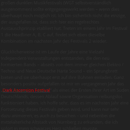
großen dunklen Musikfestivals (WGT selbstverständlich
ausgenommen) sollte entgegengewirkt werden – wenn dies
überhaupt noch möglich ist. Ich bin sicherlich nicht die einzige,
der ausgefallen ist, dass sich hier ein regelrechtes
Austauschprinzip etabliert hat. Treten im einem Jahr im Festival
1 die Headliner A, B, C auf, findet sich eben dieselbe
Kombination im nächsten Jahr des Festivals 2 wieder.
Glücklicherweise ist im Laufe der Jahre eine Vielzahl
Independent-Veranstaltungen entstanden, die den neu
formierten Bands – abseits von dem immer gleichen Elektro /
Techno und Neue Deutsche Härte Sound – ein Sprungbrett
bieten und sie überhaupt erst auf ihre Bühnen einladen. Ganz
besonders positiv aufgefallen ist mir im vergangenen Jahr das
„
Dark Ascension Festival
“ als eines der Ersten ihrer Art im Süden
Deutschlands, dessen Ablauf sowie Organisation reibungslos
funktioniert haben. Ich hoffe sehr, dass es im nächsten Jahr eine
Fortsetzung dieses Festivals geben wird, und kann nur sehr
dazu animieren, es auch zu besuchen – und nebenbei die
mittelalterliche Altstadt von Nürnberg zu erkunden, die ich
sofort in mein schwarzes Herz schließen musste.