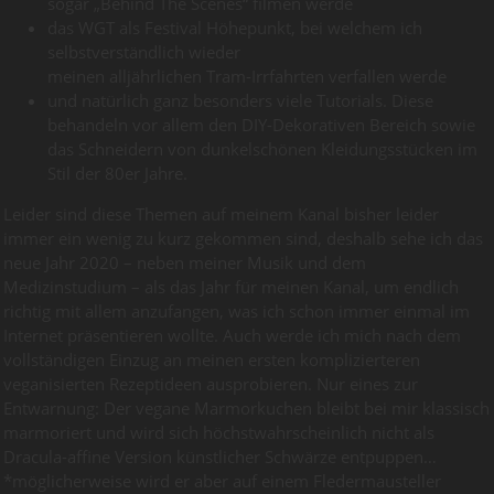
sogar „Behind The Scenes“ filmen werde
das WGT als Festival Höhepunkt, bei welchem ich
selbstverständlich wieder
meinen alljährlichen Tram-Irrfahrten verfallen werde
und natürlich ganz besonders viele Tutorials. Diese
behandeln vor allem den DIY-Dekorativen Bereich sowie
das Schneidern von dunkelschönen Kleidungsstücken im
Stil der 80er Jahre.
Leider sind diese Themen auf meinem Kanal bisher leider
immer ein wenig zu kurz gekommen sind, deshalb sehe ich das
neue Jahr 2020 – neben meiner Musik und dem
Medizinstudium – als das Jahr für meinen Kanal, um endlich
richtig mit allem anzufangen, was ich schon immer einmal im
Internet präsentieren wollte. Auch werde ich mich nach dem
vollständigen Einzug an meinen ersten komplizierteren
veganisierten Rezeptideen ausprobieren. Nur eines zur
Entwarnung: Der vegane Marmorkuchen bleibt bei mir klassisch
marmoriert und wird sich höchstwahrscheinlich nicht als
Dracula-affine Version künstlicher Schwärze entpuppen…
*möglicherweise wird er aber auf einem Fledermausteller