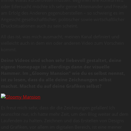
oder Eifersucht möchte ich sehr gerne Miteinander und Freude
am Erfolg des Anderen gegenüberstellen – so schwierig es im
Angesicht gesellschaftlicher, politischer sowie wirtschaftlicher
Drucksituationen auch zu sein scheint.
All das ist, was mich ausmacht, meinen Kanal definiert und
vielleicht auch in dem ein oder anderen Video zum Vorschein
kommt.
Deine Videos sind schon sehr liebevoll gestaltet, deine
eigene Homepage ist allerdings dann der visuelle
Hammer. Im „Gloomy Mansion“ wie du es selbst nennst,
ist zu lesen, dass du alle deine Zeichnungen selbst
machst. Machst du auf deine Grafiken selbst?
Es freut mich sehr, dass dir die Zeichnungen gefallen! Ich
wünschte nur, ich hätte mehr Zeit, um den Blog weiter auf dem
Laufenden zu halten. Zeichnen und das Erstellen von Designs
und Grafiken, vor allem im digitalen Bereich, ist eine meiner