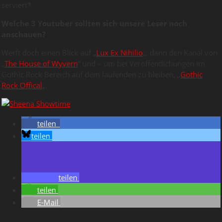
serviert*
Welche 3 Youtuber sollten sich unsere Leser noch
anschauen?
Werft doch einen Blick auf „
Lux Ex Nihilio
„, dann den Kanal von
„
The House of Wyvern
“ und – um bei Veröffentlichungen im
Gothic Rock Bereich auf dem laufenden zu bleiben, „
Gothic
Rock Offical
„.
teilen
teilen
teilen
teilen
E-Mail