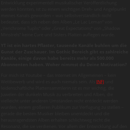
Entwicklung experimentell musikalischer Veröffentlichung
werden könnten, ist zu einem wichtigen Dreh- und Angelpunkt
meines Kanals geworden – was selbstverständlich nicht
bedeutet, dass ich neben den Alben „Le Lac Leman“ von
„Verichrome Tuplis“ oder „Great Expectations“ von „Shadow
Minstrels“ keine Cure und Sisters Platten auflegen würde.
YT ist ein hartes Pflaster, tausende Kanäle buhlen um die
Gunst der Zuschauer. Im Gothic Bereich gibt es zahlreiche
Kanäle, einige davon habe bereits mehr als 500.000
Abonnenten haben. Woher nimmst du Deine Motivation?
Für mich ist Youtube – das Internet im Allgemeinen – kein
Wettbewerb und wird es auch niemals sein. Als
INFJ
und
leidenschaftliche Plattensammlerin ist es mir wichtig, die
Juwelen der dunkeln Musik zu verbreiten und Alben, die
vielleicht unter anderen Umständen nicht entdeckt werden
würden, einem größeren Publikum zur Verfügung zu stellen –
gerade die besten Musiker bleiben unentdeckt und die
herausragendsten Alben erhalten schlichtweg nicht die
Resonanz, die sie verdienen. Vor allem der Entwicklung auf den