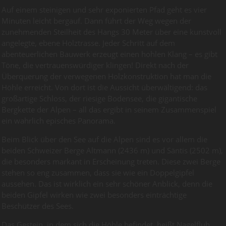
Auf einem steinigen und sehr exponierten Pfad geht es vier
Minuten leicht bergauf. Dann führt der Weg wegen der
zunehmenden Steilheit des Hangs 30 Meter über eine kunstvoll
angelegte, ebene Holztrasse. Jeder Schritt auf dem
abenteuerlichen Bauwerk erzeugt einen hohlen Klang – es gibt
Töne, die vertrauenswürdiger klingen! Direkt nach der
Überquerung der verwegenen Holzkonstruktion hat man die
Höhle erreicht. Von dort ist die Aussicht überwältigend: das
großartige Schloss, der riesige Bodensee, die gigantische
Bergkette der Alpen – all das ergibt in seinem Zusammenspiel
ein wahrlich episches Panorama.
Beim Blick über den See auf die Alpen sind es vor allem die
beiden Schweizer Berge Altmann (2436 m) und Säntis (2502 m),
die besonders markant in Erscheinung treten. Diese zwei Berge
stehen so eng zusammen, dass sie wie ein Doppelgipfel
aussehen. Das ist wirklich ein sehr schöner Anblick, denn die
beiden Gipfel wirken wie zwei besonders einträchtige
Beschützer des Sees.
Das Gestein, in dem sich die Höhle befindet, heißt Nagelfluh.