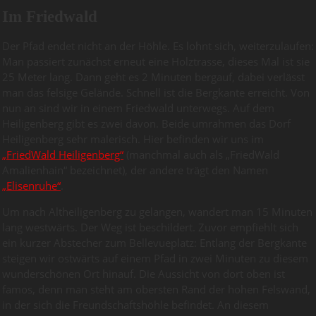
Im Friedwald
Der Pfad endet nicht an der Höhle. Es lohnt sich, weiterzulaufen:
Man passiert zunächst erneut eine Holztrasse, dieses Mal ist sie
25 Meter lang. Dann geht es 2 Minuten bergauf, dabei verlässt
man das felsige Gelände. Schnell ist die Bergkante erreicht. Von
nun an sind wir in einem Friedwald unterwegs. Auf dem
Heiligenberg gibt es zwei davon. Beide umrahmen das Dorf
Heiligenberg sehr malerisch. Hier befinden wir uns im
„FriedWald Heiligenberg“
(manchmal auch als „FriedWald
Amalienhain“ bezeichnet), der andere trägt den Namen
„Elisenruhe“
.
Um nach Altheiligenberg zu gelangen, wandert man 15 Minuten
lang westwärts. Der Weg ist beschildert. Zuvor empfiehlt sich
ein kurzer Abstecher zum Bellevueplatz: Entlang der Bergkante
steigen wir ostwärts auf einem Pfad in zwei Minuten zu diesem
wunderschönen Ort hinauf. Die Aussicht von dort oben ist
famos, denn man steht am obersten Rand der hohen Felswand,
in der sich die Freundschaftshöhle befindet. An diesem