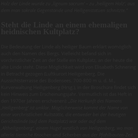
Holz der Linde wurde zu ‚lignum sacrum‘ – zu ‚heiligem Holz‘, aus
dem man sakrale Gegenstände und Heiligenstatuen schnitzte.“
Steht die Linde an einem ehemaligen
heidnischen Kultplatz?
Die Bedeutung der Linde als heiliger Baum erklärt womöglich
auch den Namen des Bergs. Vielleicht befand sich in
vorchristlicher Zeit an der Stelle ein Kultplatz, an der heute die
alte Linde steht. Diese Möglichkeit wird von Elisabeth Schnering
in Betracht gezogen (Luftkurort Heiligenberg. Die
Aussichtsterrasse des Bodensees. 700-800 m ü. d. M.,
Kurverwaltung Heiligenberg (Hrsg.), in der Broschüre findet sich
kein Hinweis zum Erscheinungsjahr. Vermutlich ist das Heft in
den 1970er Jahren erschienen):
„Die Herkunft des Namens
‚Heiligenberg‘ ist unklar. Möglicherweise kommt der Name von
einer vorchristlichen Kultstätte, die entweder bei der heutigen
Gerichtslinde (auf dem Postplatz) war oder auf dem
‚Altheiligenberg‘, einem Hügel westlich von Heiligenberg, wo man
allerlei tierische Knochen und Scherben aus der Pfahlbauten-Zeit