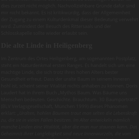
dies zurzeit nicht möglich. Nachvollziehbare Gründe dafür sind
mir nicht bekannt. Es ist kritikwürdig, dass der Allgemeinheit
der Zugang zu einem Kulturdenkmal dieser Bedeutung verwehrt
wird. Zumindest der Besuch des Rittersaals und der
Schlosskapelle sollte wieder erlaubt sein.
Die alte Linde in Heiligenberg
Im Zentrum des Ortes Heiligenberg, am sogenannten Postplatz,
steht ein Naturdenkmal ersten Ranges. Es handelt sich um eine
mächtige Linde, die sich trotz ihres hohen Alters bester
Gesundheit erfreut. Dass der uralte Baum in seinem Inneren
hohl ist, scheint seiner Vitalität nichts anhaben zu können. Doris
Laudert hat in ihrem Buch „Mythos Baum. Was Bäume uns
Menschen bedeuten. Geschichte. Brauchtum. 30 Baumporträts“
(BLV Verlagsgesellschaft, München 1999) dieses Phänomen
erklärt:
„Uralten, hohlen Bäumen traut man selten die Lebenskraft
zu, die sie in vielen Fällen besitzen. Im Alter entwickeln nämlich
manche Linden eine Vitalität, über die man nur staunen kann. Das
Geheimnis ihrer Langlebigkeit sind neue Innenwurzeln, die vom