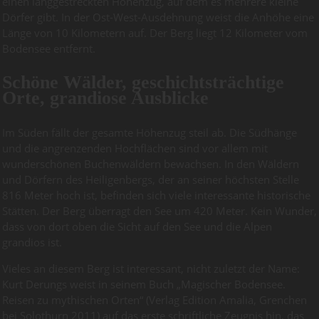
einen langgestreckten Höhenzug, auf dem es mehrere kleine
Dörfer gibt. In der Ost-West-Ausdehnung weist die Anhöhe eine
Länge von 10 Kilometern auf. Der Berg liegt 12 Kilometer vom
Bodensee entfernt.
Schöne Wälder, geschichtsträchtige
Orte, grandiose Ausblicke
Im Süden fällt der gesamte Höhenzug steil ab. Die Südhänge
und die angrenzenden Hochflächen sind vor allem mit
wunderschönen Buchenwäldern bewachsen. In den Wäldern
und Dörfern des Heiligenbergs, der an seiner höchsten Stelle
816 Meter hoch ist, befinden sich viele interessante historische
Stätten. Der Berg überragt den See um 420 Meter. Kein Wunder,
dass von dort oben die Sicht auf den See und die Alpen
grandios ist.
Vieles an diesem Berg ist interessant, nicht zuletzt der Name:
Kurt Derungs weist in seinem Buch „Magischer Bodensee.
Reisen zu mythischen Orten“ (Verlag Edition Amalia, Grenchen
bei Solothurn 2011) auf das erste schriftliche Zeugnis hin, das