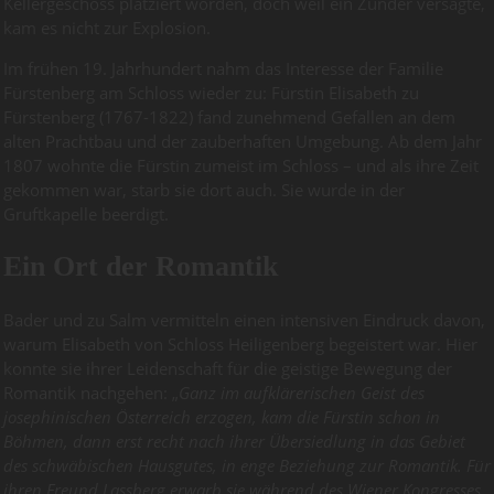
Kellergeschoss platziert worden, doch weil ein Zünder versagte,
kam es nicht zur Explosion.
Im frühen 19. Jahrhundert nahm das Interesse der Familie
Fürstenberg am Schloss wieder zu: Fürstin Elisabeth zu
Fürstenberg (1767-1822) fand zunehmend Gefallen an dem
alten Prachtbau und der zauberhaften Umgebung. Ab dem Jahr
1807 wohnte die Fürstin zumeist im Schloss – und als ihre Zeit
gekommen war, starb sie dort auch. Sie wurde in der
Gruftkapelle beerdigt.
Ein Ort der Romantik
Bader und zu Salm vermitteln einen intensiven Eindruck davon,
warum Elisabeth von Schloss Heiligenberg begeistert war. Hier
konnte sie ihrer Leidenschaft für die geistige Bewegung der
Romantik nachgehen: „
Ganz im aufklärerischen Geist des
josephinischen Österreich erzogen, kam die Fürstin schon in
Böhmen, dann erst recht nach ihrer Übersiedlung in das Gebiet
des schwäbischen Hausgutes, in enge Beziehung zur Romantik. Für
ihren Freund Lassberg erwarb sie während des Wiener Kongresses,