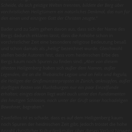
Scheide, da sich geistige Welten trennten, bildete der Berg über
vorchristlichen Heiligtümern ein natürliches Denkmal, das nun für
den einen und einzigen Gott der Christen zeugte.
“
Bader und zu Salm gehen davon aus, dass sich der Name des
Bergs dadurch erklären lässt, dass die Anhöhe schon in
vorchristlicher Zeit eine besondere religiöse Bedeutung besaß
und schon damals als „heilig“ bezeichnet wurde. Gleichwohl
stellen beide Autoren fest, dass vom heidnischen Erbe des
Bergs kaum noch Spuren zu finden sind: „
Aber von diesem
ältesten Heiligenberg haben sich außer dem Namen, außer
Legenden, die an die Thebäische Legion und an Felix und Regula,
die Heiligen der Großmünsterpropstei in Zürich, anknüpfen, außer
dürftigen Resten von Fluchtburgen nur ein paar Einzelfunde
erhalten; einiges davon liegt wohl auch unter den Fundamenten
des heutigen Schlosses, noch unter der Gruft seiner hochadeligen
Bewohner, begraben.
“
Zweifellos ist es schade, dass es auf dem Heiligenberg kaum
noch Spuren der heidnischen Zeit gibt. Jedoch tröstet die hohe
Anzahl christlicher Kulturdenkmäler über diesen Verlust hinweg.