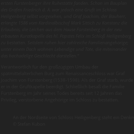
ersten Fürstenberger ihre Ruhestätte fanden. Schon im Bauplan
des Grafen Friedrich d. Ä. war jedoch eine Gruft im Schloss
Heiligenberg selbst vorgesehen, und Graf Joachim, der Bauherr,
erlangte 1586 vom Kardinalbischof Mark Sittich zu Konstanz die
Erlaubnis, die Leichen aus dem Hause Fürstenberg in der neu
erbauten Kuratkapelle des hl. Papstes Felix im Schloß Heiligenberg
zu bestatten. Seitdem ruhen hier zahlreiche Familienangehörige;
unter einem Dach wohnen Lebendige und Tote, die miteinander
das hochadelige Geschlecht darstellen.“
Verantwortlich für den großzügigen Umbau der
spätmittelalterlichen Burg zum Renaissanceschloss war Graf
Joachim von Fürstenberg (1538-1598). Als der Graf starb, wurde
er in der Gruftkapelle beerdigt. Schließlich besaß die Familie
Fürstenberg im Jahr seines Todes bereits seit 12 Jahren das
Privileg, verstorbene Angehörige im Schloss zu bestatten.
An der Nordseite von Schloss Heiligenberg steht ein Denkm
© Stefan Kubon