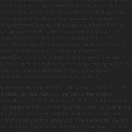
der die von beiden ersehnte Wiederherstellung des Fürstentums
nicht brachte, die berühmte Handschrift C des Nibelungenliedes,
das man auf Schloss Heiligenberg zusammen las. Zahlreiche
Zeugnisse mittelalterlichen Minnesangs und höfischer Dichtung
des ‚gotischen‘ Zeitalters, Begegnungen mit Männern aus dem
Kreise der Brüder Grimm und Korrespondenzen mit vielen
Vertretern der deutschen Romantik erweckten Elisabeths Sinn für
Geschichte und Literatur. Den Glanz mittelalterlicher
Lebensformen sah man in dieser Umgebung gewiß übersteigert,
jedenfalls aber, vom Rationalismus der jüngst vergangenen Epoche
angewidert und von der Befreiungsbewegung angefeuert,
Schönheiten von Natur und Kunst im neuen Lichte.
“
In ihrer Begeisterung für Schloss Heiligenberg unterschied sich
Elisabeth übrigens stark von ihrer Verwandten Josepha
Benedikta (1756-1809). Über sie schreiben die beiden Autoren:
„
So verzog eine Dame aus dem Fürstlichen Hause, die Fürstinwitwe
Josepha Benedikta, nach zweijährigem Aufenthalt in Heiligenberg
(1791/93) nach Böhmen, weil sie sich in den weitläufigen Räumen
einsam und gelegentlich trotz aufgeklärter Denkensart – zu einem