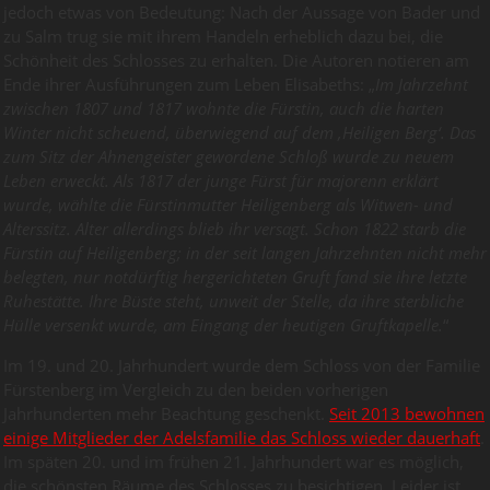
jedoch etwas von Bedeutung: Nach der Aussage von Bader und
zu Salm trug sie mit ihrem Handeln erheblich dazu bei, die
Schönheit des Schlosses zu erhalten. Die Autoren notieren am
Ende ihrer Ausführungen zum Leben Elisabeths: „
Im Jahrzehnt
zwischen 1807 und 1817 wohnte die Fürstin, auch die harten
Winter nicht scheuend, überwiegend auf dem ‚Heiligen Berg‘. Das
zum Sitz der Ahnengeister gewordene Schloß wurde zu neuem
Leben erweckt. Als 1817 der junge Fürst für majorenn erklärt
wurde, wählte die Fürstinmutter Heiligenberg als Witwen- und
Alterssitz. Alter allerdings blieb ihr versagt. Schon 1822 starb die
Fürstin auf Heiligenberg; in der seit langen Jahrzehnten nicht mehr
belegten, nur notdürftig hergerichteten Gruft fand sie ihre letzte
Ruhestätte. Ihre Büste steht, unweit der Stelle, da ihre sterbliche
Hülle versenkt wurde, am Eingang der heutigen Gruftkapelle.
“
Im 19. und 20. Jahrhundert wurde dem Schloss von der Familie
Fürstenberg im Vergleich zu den beiden vorherigen
Jahrhunderten mehr Beachtung geschenkt.
Seit 2013 bewohnen
einige Mitglieder der Adelsfamilie das Schloss wieder dauerhaft
.
Im späten 20. und im frühen 21. Jahrhundert war es möglich,
die schönsten Räume des Schlosses zu besichtigen. Leider ist