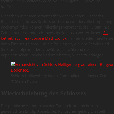
rechten Schloß gehört ja auch ein Schloßgeist – unheimlich
fühlte.
“
Menschen mit einer romantischen Ader werden Elisabeths
Begeisterung für das Schloss und seine wundervolle Umgebung
nachempfinden können. Allerdings verbrachte die Fürstin ihre
Zeit nicht nur damit, schöngeistige Ideen zu verherrlichen.
Sie
betrieb auch reaktionäre Machtpolitik
: Immer wieder machte sie
ihren Einfluss geltend, um die Privilegien, die ihre Familie und
ihr Stand aufgrund der Umwälzungen während der
napoleonischen Epoche verloren hatten, wiederzuerlangen.
Schloss Heiligenberg ist für Romantiker seit langer Zeit ein
© Stefan Kubon
Wiederbelebung des Schlosses
Der politische Aktionismus der Fürstin führte nicht zum
gewünschten Erfolg. Abseits des Politischen gelang Elisabeth