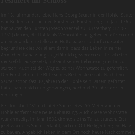
residiert im Schloss
Im 18. Jahrhundert lebte Hans Georg Sauter in der Höhle. Sauter
war Bediensteter bei den Fürsten zu Fürstenberg. Im Jahr 1765
bat Sauter den Fürsten Joseph Wenzel zu Fürstenberg (1728-
1783) darum, die Höhle als Wohnstätte aufgeben zu dürfen und
an einer anderen Stelle eine Hütte bauen zu dürften. Sauter
begründete dies vor allem damit, dass das Leben in seiner
ärmlichen Behausung zu gefährlich geworden sei. Er sah sich
der Gefahr ausgesetzt, mitsamt seiner Behausung ins Tal zu
stürzen. Auch sei der Weg zu seiner Wohnstätte zu gefährlich.
Der Fürst lehnte die Bitte seines Bediensteten ab. Nachdem
Sauter schon fast 30 Jahre in der Höhle sein Dasein gefristet
hatte, sah er sich nun gezwungen, nochmal 20 Jahre dort zu
verbringen.
Erst im Jahr 1785 errichtete Sauter etwa 50 Meter von der
Höhle entfernt eine neue Behausung. Auch diese Wohnstätte
war armselig. Im Jahr 1802 drohte sie ins Tal zu stürzen. Erst
jetzt wurde es Sauter erlaubt, sich im Ort Heiligenberg ein Haus
zu bauen. Angeblich leben in dem Ort noch heute Nachkommen