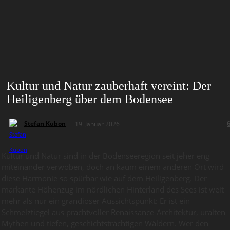
Kultur und Natur zauberhaft vereint: Der
Heiligenberg über dem Bodensee
Stefan Kubon
19. Januar 2026
Kultur und Natur sind in der Bodenseeregion seit jeher eng
miteinander verwoben, doch an kaum einem anderen Ort wird
diese Harmonie so spürbar wie auf dem Heiligenberg. Der
markante Höhenzug im nördlichen Hinterland des Sees ist weit
mehr als nur ein grandioser Aussichtspunkt: Er ist ein
Schmelztiegel aus prachtvoller Renaissance-Architektur, uralten
Mythen und tiefen, geschichtsträchtigen Wäldern. Wer den