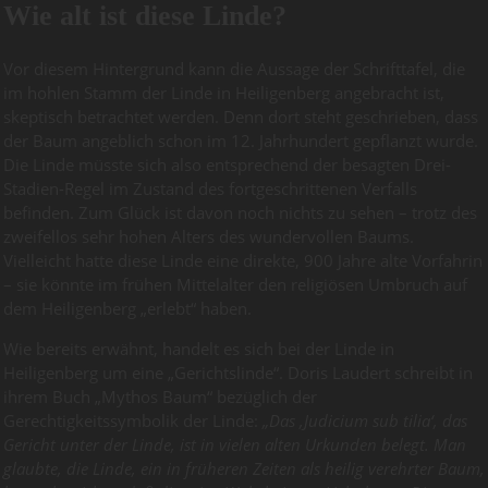
Wie alt ist diese Linde?
Vor diesem Hintergrund kann die Aussage der Schrifttafel, die
im hohlen Stamm der Linde in Heiligenberg angebracht ist,
skeptisch betrachtet werden. Denn dort steht geschrieben, dass
der Baum angeblich schon im 12. Jahrhundert gepflanzt wurde.
Die Linde müsste sich also entsprechend der besagten Drei-
Stadien-Regel im Zustand des fortgeschrittenen Verfalls
befinden. Zum Glück ist davon noch nichts zu sehen – trotz des
zweifellos sehr hohen Alters des wundervollen Baums.
Vielleicht hatte diese Linde eine direkte, 900 Jahre alte Vorfahrin
– sie könnte im frühen Mittelalter den religiösen Umbruch auf
dem Heiligenberg „erlebt“ haben.
Wie bereits erwähnt, handelt es sich bei der Linde in
Heiligenberg um eine „Gerichtslinde“. Doris Laudert schreibt in
ihrem Buch „Mythos Baum“ bezüglich der
Gerechtigkeitssymbolik der Linde:
„Das ‚Judicium sub tilia‘, das
Gericht unter der Linde, ist in vielen alten Urkunden belegt. Man
glaubte, die Linde, ein in früheren Zeiten als heilig verehrter Baum,