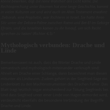
könne bewirken, daß die reine Wahrheit ans Licht käme. Die
Rechtssprechung unter Bäumen hat eine lange Geschichte, kommt
in vielen Kulturen vor und wird auch im Alten Testament erwähnt:
‚Deborah, eine Prophetin, war Richterin in Israel. Sie hatte ihren
Sitz unter der Debora-Palme zwischen Rama und Bet-El im Gebirge
Efraim, und die Israeliten kamen zu ihr hinauf, um sich Recht
sprechen zu lassen‘ (Richter 4,5).“
Mythologisch verbunden: Drache und
Linde
Bemerkenswert ist auch, dass die Wörter Drache und Linde
semantisch und mythologisch miteinander verknüpft sind:
Ähnelt ein Drache einer Schlange, dann bezeichnet man diesen
mitunter als Lindwurm. Zudem gehört in der Siegfried-Sage ein
Lindenblatt zu den Machtinstrumenten des Drachen Fafnir. Das
Blatt trägt letztlich sogar entscheidend zur Tötung Siegfrieds bei.
Und dass Siegfried unter einer Linde von Hagen ermordet wird,
verdeutlicht ebenfalls die besondere Verbindung der Begriffe
Drache und Linde.