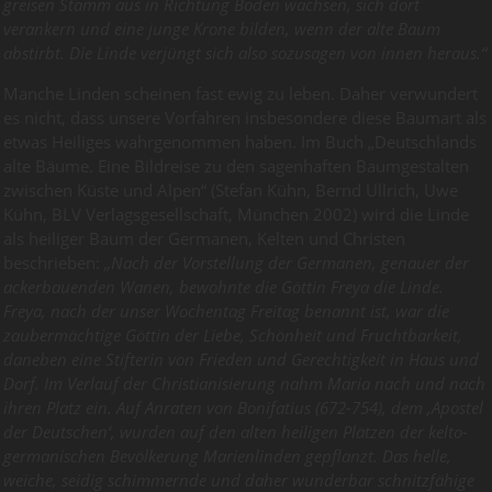
greisen Stamm aus in Richtung Boden wachsen, sich dort
verankern und eine junge Krone bilden, wenn der alte Baum
abstirbt. Die Linde verjüngt sich also sozusagen von innen heraus.“
Manche Linden scheinen fast ewig zu leben. Daher verwundert
es nicht, dass unsere Vorfahren insbesondere diese Baumart als
etwas Heiliges wahrgenommen haben. Im Buch „Deutschlands
alte Bäume. Eine Bildreise zu den sagenhaften Baumgestalten
zwischen Küste und Alpen“ (Stefan Kühn, Bernd Ullrich, Uwe
Kühn, BLV Verlagsgesellschaft, München 2002) wird die Linde
als heiliger Baum der Germanen, Kelten und Christen
beschrieben:
„Nach der Vorstellung der Germanen, genauer der
ackerbauenden Wanen, bewohnte die Göttin Freya die Linde.
Freya, nach der unser Wochentag Freitag benannt ist, war die
zaubermächtige Göttin der Liebe, Schönheit und Fruchtbarkeit,
daneben eine Stifterin von Frieden und Gerechtigkeit in Haus und
Dorf. Im Verlauf der Christianisierung nahm Maria nach und nach
ihren Platz ein. Auf Anraten von Bonifatius (672-754), dem ‚Apostel
der
Deutschen‘, wurden auf den alten heiligen Plätzen der kelto-
germanischen Bevölkerung Marienlinden gepflanzt. Das helle,
weiche, seidig schimmernde und daher wunderbar schnitzfähige