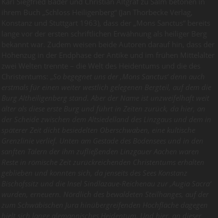
Karl Siegfried Bader und Christian Altgraf zu Salm betonen in
ihrem Buch „Schloss Heiligenberg“ (Jan Thorbecke Verlag,
Konstanz und Stuttgart 1963), dass der „Mons Sanctus“ bereits
lange vor der ersten schriftlichen Erwähnung als heiliger Berg
bekannt war. Zudem weisen beide Autoren darauf hin, dass der
Höhenzug in der Endphase der Antike und im frühen Mittelalter
zwei Welten trennte – die Welt des Heidentums und die des
Christentums: „
So begegnet uns der ‚Mons Sanctus‘ denn auch
erstmals für einen weiter westlich gelegenen Bergteil, auf dem die
Burg Altheiligenberg stand. Aber der Name ist unzweifelhaft weit
älter als diese erste Burg und führt in Zeiten zurück, da hier, an
der Scheide zwischen dem Altsiedelland des Linzgaus und dem in
späterer Zeit dicht besiedelten Oberschwaben, eine kultische
Grenzlinie verlief. Unten am Gestade des Bodensees und in den
sanften Tälern der ihm zufließenden Linzgauer Aachen waren
Reste in römische Zeit zurückreichenden Christentums erhalten
geblieben und konnten sich, da jenseits des Sees Konstanz
Bischofssitz und die Insel Sindlazaue-Reichenau zur ‚Augia Sacra‘
wurden, erneuern. Nördlich des bewaldeten Steilhanges, auf der
zum Schwäbischen Jura hinübergreifenden Hochfläche dagegen
hielt sich lange alemannisches Heidentum. Und hier, an dieser