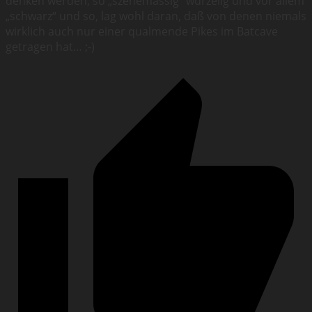
denken werden, so „szenemässig“ wurzelig und vor allem
„schwarz“ und so, lag wohl daran, daß von denen niemals
wirklich auch nur einer qualmende Pikes im Batcave
getragen hat… ;-)