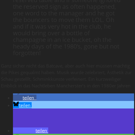
the reserved sign as often happened,
one word to the manager and he got
the bouncers to move them LOL. Oh
and if it was very hot in the club, he
would bring over a bottle of
champagne in an ice bucket, oh the
heady days of the 1980’s, gone but not
forgotten!
Ganz sicher nicht das Batcave, aber auch hier müssen mächtig
die Pikes gequalmt haben. Musik wurde zelebriert, Ästhetik zur
Schau gestelllt, Schminkkünste verfeinert. Ein kurzweiliger
Einblick in das Nachtleben Mancherster’s in den 1980er Jahren
teilen
teilen
teilen