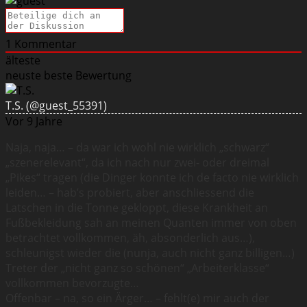
1
Kommentar
älteste
neuste
beste Bewertung
T.S.
(@guest_55391)
Vor 9 Jahre
Naja, naja… – da war ich wohl nie wirklich „schwarz“
„szenerelevant“, da ich nach nur zwei- oder dreimal
„Pikes“ tragen (die Dinger konnte ich de facto nie wirklich
leiden… – hab’s probiert, aber anschliessend die
Latschen in die Tonne gekloppt, diese Krankheit an
Fußbekleidung sah an meinen Quanten immer von oben
betrachtet vollkommen, äh, absonderlich aus…),
schleunigst wieder die (nunja, auch nicht ganz billigen…)
Treter der „nicht ganz so schönen“ „Arbeiterklasse“
vollkommen bevorzugte…
Offenbar – na, so ein Ärger… – fehlt(e) mir auch der