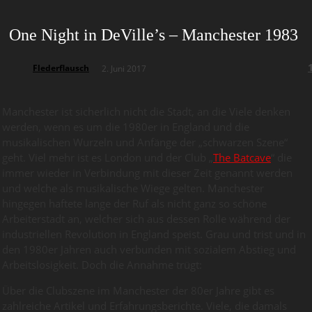
One Night in DeVille’s – Manchester 1983
Flederflausch
2. Juni 2017
Manchester ist sicherlich nicht die Stadt, an die Viele denken
werden, wenn es um die 1980er in England und die
musikalischen Wurzeln und Anfänge der „schwarzen Szene“
geht. Viel mehr ist es London und der Club „
The Batcave
“ die
immer wieder in Verbindung mit dieser Zeit genannt werden
und welche als musikalische Wiege gelten. Manchester
hingegen haftete lange der Ruf als nicht ganz so schöne
Arbeiterstadt an, welcher sich aus dessen Rolle während der
industriellen Revolution in England speist. Grau und trist und in
den 1980er Jahren auch verbunden mit sozialem Abstieg und
Arbeitslosigkeit. Doch die Annahme trügt:
Über die Clubszene im Manchester der 80er Jahre gibt es
zahlreiche Artikel und Erfahrungsberichte. Viele, die damals