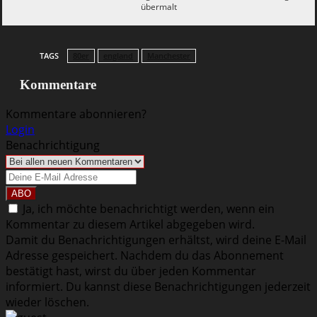
übermalt
TAGS
80er
england
Manchester
Kommentare
Kommentare abonnieren?
Login
Benachrichtigung
Ja, ich möchte benachrichtigt werden, wenn ein
Kommentar zu diesem Artikel abgegeben wird.
Damit du Benachrichtigungen erhältst, wird deine E-Mail
Adresse gespeichert. Nachdem du das Abonnement
bestätigt hast, wirst du über jeden Kommentar
informiert. Du kannst diese Benachrichtigungen jederzeit
wieder löschen.