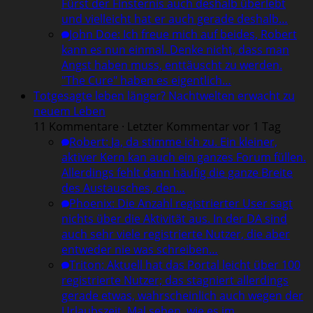
Fürst der Finsternis auch deshalb überlebt
und vielleicht hat er auch gerade deshalb…
John Doe
:
Ich freue mich auf beides, Robert
kann es nun einmal. Denke nicht, dass man
Angst haben muss, enttäuscht zu werden.
"The Cure" haben es eigentlich…
Totgesagte leben länger? Nachtwelten erwacht zu
neuem Leben
11 Kommentare · Letzter Kommentar vor 1 Tag
Robert
:
Ja, da stimme ich zu. Ein kleiner,
aktiver Kern kan auch ein ganzes Forum füllen.
Allerdings fehlt dann häufig die ganze Breite
des Austausches, den…
Phoenix
:
Die Anzahl registrierter User sagt
nichts über die Aktivität aus. In der DA sind
auch sehr viele registrierte Nutzer, die aber
entweder nie was schreiben…
Triton
:
Aktuell hat das Portal leicht über 100
registrierte Nutzer; das stagniert allerdings
gerade etwas, wahrscheinlich auch wegen der
Urlaubszeit. Mal sehen, wie es im