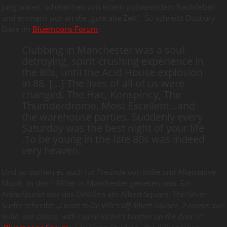
jung waren, schwärmen von einem pulsierendem Nachtleben
und erinnern sich an die „gute alte Zeit“. So schreibt Dusbury
Dave im
Bluemoons Forum
:
Clubbing in Manchester was a soul-
detroying, spirit-crushing experience in
the 80s, until the Acid House explosion
in 88. […] The lives of all of us were
changed. The Hac, Konspiricy, The
Thumderdrome, Most Excellent…and
the warehouse parties. Suddenly every
Saturday was the best night of your life
.To be young in the late 80s was indeed
very heaven.
Und so dürften es auch für Freunde von Indie und Alternative
Musik in den 1980er in Manchester gewesen sein. Ein
Anlaufpunkt war das DeVille’s am Albert Square. The Silver
Surfer schreibt:
„I went to De Ville’s off Albert Square, 2 rooms: one
Indie, one Dance, with Lional Richie’s brother on the door
!!“