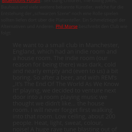
(
Bluemoons Forum
). Sex Gang Children, The Killing Jokes,
Bauhaus und viele weitere bekannte Künstler, welche für die
Entstehung der „schwarzen Szene“ noch eine Rolle spielen
sollten liefen dort über die Plattenteller. Ein Schmelztiegel der
Alternativen und Anderen.
Phil Morse
beschreibt den Club wie
folgt:
We want to a small club in Manchester,
England, which had an indie room and
a house room. The indie room (our
reason for being there) was dark, cold
and nearly empty and (even to us) a bit
boring. So after a beer, and with REM’s
„It’s The End Of The World As We Know
It“ playing, we decided to venture next
door into a room playing music we
thought we didn’t like… the house
room. I will never forget first walking
into that room. Low ceiling, about 200
people. Heat, light, sweat, colour,
noise! A huge rave tune blasting out of