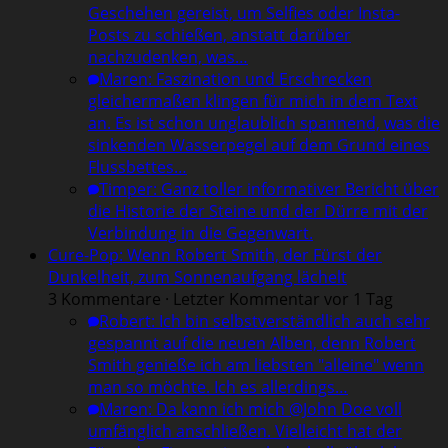
Geschehen gereist, um Selfies oder Insta-
Posts zu schießen, anstatt darüber
nachzudenken, was…
Maren
:
Faszination und Erschrecken
gleichermaßen klingen für mich in dem Text
an. Es ist schon unglaublich spannend, was die
sinkenden Wasserpegel auf dem Grund eines
Flussbettes…
Timper
:
Ganz toller informativer Bericht über
die Historie der Steine und der Dürre mit der
Verbindung in die Gegenwart.
Cure-Pop: Wenn Robert Smith, der Fürst der
Dunkelheit, zum Sonnenaufgang lächelt
3 Kommentare · Letzter Kommentar vor 1 Tag
Robert
:
Ich bin selbstverständlich auch sehr
gespannt auf die neuen Alben, denn Robert
Smith genieße ich am liebsten "alleine" wenn
man so möchte. Ich es allerdings…
Maren
:
Da kann ich mich @John Doe voll
umfänglich anschließen. Vielleicht hat der