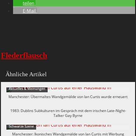
teilen
E-Mail
Flederflausch
Ähnliche Artikel
Aktuelles & Meinungen
Manchester: Übermaltes Wandgemälde von Ian Curtis wurde erneuert
Dunkle Vergangenheit
1983: Dublins Subkulturen im Gespräch mit dem irischen Late-Night-
Talker Gay Byrne
Schwarze Szene
Manchester: Ikonisches Wandgemälde von Ian Curtis mit Werbung