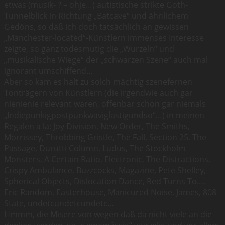
etwas (musik- ? – ohje…) autistische strikte Goth-
Tunnelblick in Richtung „Batcave“ und ähnlichem
Gedöns, so daß ich doch tatsächlich an gewissen
„Manchester-located“-Künstlern immenses Interesse
zeigte, so ganz todesmutig die „Wurzeln“ und
„musikalische Wiege“ der „schwarzen Szene“ auch mal
ignorant umschiffend…
Aber so kam es halt zu solch mächtig szenefernen
Tonträgern von Künstlern (die irgendwie auch gar
nienienie relevant waren, offenbar schon gar niemals
„Indiepunkigpostpunkwaviglastigundso“…) in meinen
Regalen a la: Joy Division, New Order, The Smiths,
Morrissey, Throbbing Gristle, The Fall, Section 25, The
Passage, Durutti Column, Ludus, The Stockholm
Monsters, A Certain Ratio, Electronic, The Distractions,
Crispy Ambulance, Buzzcocks, Magazine, Pete Shelley,
Spherical Objects, Dislocation Dance, Red Turns To…,
Eric Random, Easterhouse, Manicured Noise, James, 808
State, undetcundetcundetc…
Hmmm, die Misere von wegen daß da nicht viele an die