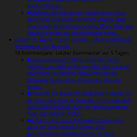
Herbst/Winter…
Melanie
:
Ich war nie ein registrierter User,
aber fand es damals dennoch Schade, dass
das Forum geschlossen wurde. Ohne User wie
Mestigoth(oder so ähnlich) hätte mein…
GraveTok: Wenn Trauer trendet – über Grabpflege,
Reichweite und Respekt
18 Kommentare · Letzter Kommentar vor 5 Tagen
graveyardqueen
:
Wenn man die Szene
regional betrachtet, kommt das hin, dass sie
mancherorts klein ist. Betrachte ich die
Schwarze Szene aber als Ganzes, also mit
ihren…
Phoenix
:
Da erwächst doch gleich wieder so
ein bisschen elitäres Denken. ;) Ich mags zwar
auch überblickend, aber wer sich abgrenzen
mag, der geht eh nicht…
Robert
:
Und tatsächlich wünsche ich mir,
dass die Szene wieder kleiner und
geschlossener werden würde. Einfach