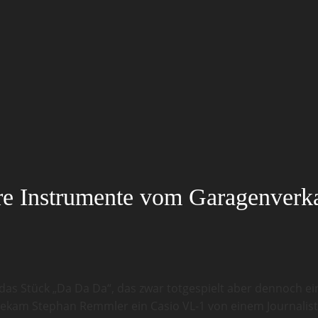
hre Instrumente vom Garagenverk
n das Stück „Da Da Da“, das zwar totgespielt aber dennoch
ekam Stephan Remmler ein Casio VL-1 von einem Journaliste