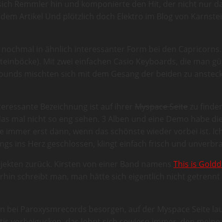
sich Remmler hin und komponierte den Hit, der nicht nur d
h dem Artikel Und plötzlich doch Elektro im Blog von Karnst
nochmal in ähnlich interessanter Form bei den Capricorns.
teinböcke). Mit zwei einfachen Casio Keyboards, die man gü
e Sounds mischten sich mit dem Gesang der beiden zu anste
nteressante Bezeichnung ist auf ihrer
Myspace Seite
zu finde
das mal nicht so eng sehen. 3 Alben und eine Demo habe di
e immer erst dann, wenn das schönste wieder vorbei ist. Ic
ngs ins Herz geschlossen, klingt einfach frisch und unverbr
ojekten zurück. Kirsten von einer Band namens
This is Gold
mmerhin schreibt man, man hätte sich eigentlich nicht getr
lben bei Paroxysmrecords besorgen, auf der Myspace Seite la
tis vorbeigucken, das lohnt sich sowieso immer, den meine