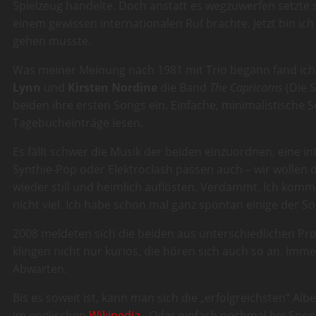
Spielzeug handelte. Doch anstatt es wegzuwerfen setzte 
einem gewissen internationalen Ruf brachte. Jetzt bin ic
gehen musste.
Was meiner Meinung nach 1981 mit Trio begann fand ich 
Lynn
und
Kirsten Nordine
die Band
The Capricorns
(Die S
beiden ihre ersten Songs ein. Einfache, minimalistisch
Tagebucheinträge lesen.
Es fällt schwer die Musik der beiden einzuordnen, eine i
Synthie-Pop oder Elektroclash passen auch – wir wollen 
wieder still und heimlich auflösten. Verdammt. Ich komm
nicht viel. Ich habe schon mal ganz spontan einige der So
2008 meldeten sich die beiden aus unterschiedlichen Pr
klingen nicht nur kurios, die hören sich auch so an. I
Abwarten.
Bis es soweit ist, kann man sich die „erfolgreichsten“ A
im englischen
Wikipedia
. Oder einfach nochmal bei Spon