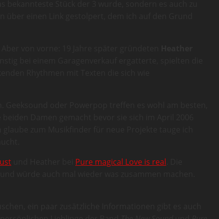
as bekannteste Stück der 3 wurde, sondern es auch zu
ein über einen Link gestolpert, dem ich auf den Grund
 Aber von vorne: 19 Jahre später gründeten
Heather
nstig bei einem Garagenverkauf ergatterte, spielten die
ckenden Rhythmen mit Texten die sich wie
n. Geeksound oder Powerpop treffen es wohl am besten,
e beiden Damen gemacht bevor sie sich im April 2006
h glaube zum Musikfinder für neue Projekte tauge ich
aucht.
dust
und Heather bei
Pure magical Love is real
. Die
ennt und würde auch mal wieder was zusammen machen.
uschen, ein paar zusätzliche Informationen gibt es auch
 persönlichen Lieblinge der Band
The New Sound
und
Pure