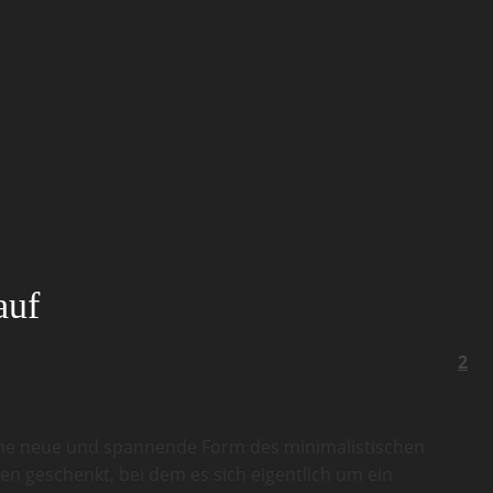
auf
2
 eine neue und spannende Form des minimalistischen
n geschenkt, bei dem es sich eigentlich um ein