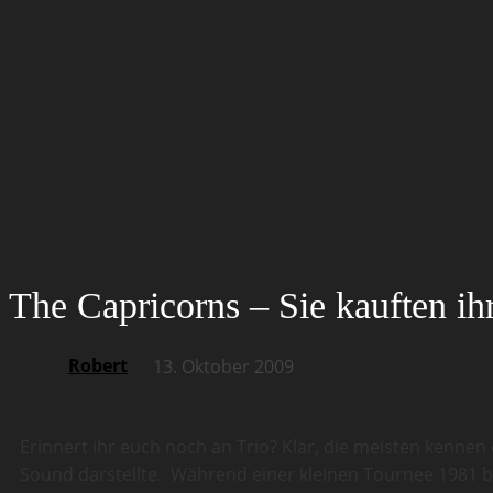
The Capricorns – Sie kauften i
Robert
13. Oktober 2009
Erinnert ihr euch noch an Trio? Klar, die meisten kenne
Sound darstellte. Während einer kleinen Tournee 1981 b