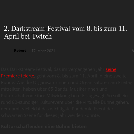
2. Darkstream-Festival vom 8. bis zum 11.
April bei Twitch
Robert
17. März 2021
Das Darkstream-Festival, das im vergangenen Jahr
seine
Premiere feierte
, geht vom 8. bis zum 11. April in eine zweite
Runde. Wie die Organisatorinnen und Organisatoren am Freitag
mitteilten, haben über 65 Bands, MusikerInnen und
Kulturschaffende ihre Mitwirkung bereits zugesagt. So soll ein
rund 80-stündiger Kulturevent über die virtuelle Bühne gehen,
der damit vielleicht das wichtigste Pandemie-Event der
schwarzen Szene für dieses Jahr werden könnte.
Kulturschaffenden eine Bühne bieten