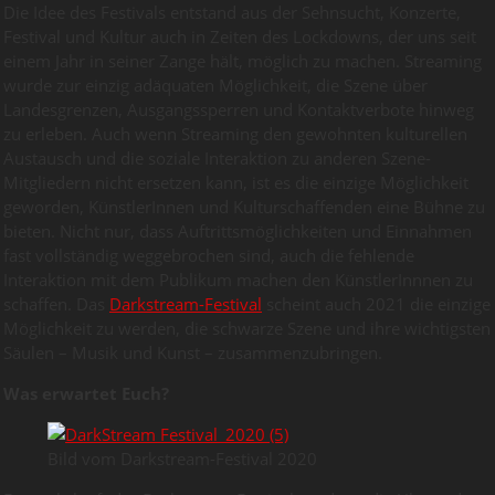
Die Idee des Festivals entstand aus der Sehnsucht, Konzerte,
Festival und Kultur auch in Zeiten des Lockdowns, der uns seit
einem Jahr in seiner Zange hält, möglich zu machen. Streaming
wurde zur einzig adäquaten Möglichkeit, die Szene über
Landesgrenzen, Ausgangssperren und Kontaktverbote hinweg
zu erleben. Auch wenn Streaming den gewohnten kulturellen
Austausch und die soziale Interaktion zu anderen Szene-
Mitgliedern nicht ersetzen kann, ist es die einzige Möglichkeit
geworden, KünstlerInnen und Kulturschaffenden eine Bühne zu
bieten. Nicht nur, dass Auftrittsmöglichkeiten und Einnahmen
fast vollständig weggebrochen sind, auch die fehlende
Interaktion mit dem Publikum machen den KünstlerInnnen zu
schaffen. Das
Darkstream-Festival
scheint auch 2021 die einzige
Möglichkeit zu werden, die schwarze Szene und ihre wichtigsten
Säulen – Musik und Kunst – zusammenzubringen.
Was erwartet Euch?
Bild vom Darkstream-Festival 2020