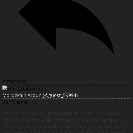
Antworten
Mordekain Aroun
(@guest_59994)
Vor 5 Jahre
Streams von Goth DJs sind eine Bereicherung finde ich.
Ich hab 2020 mit ISNH und dem Schwarm eine neue
Heimat gefunden, vorallem sieht man gut an den DJs die