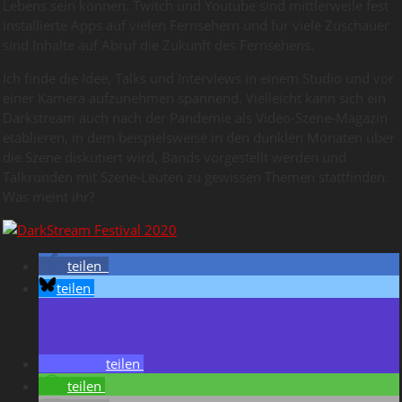
Lebens sein können. Twitch und Youtube sind mittlerweile fest
installierte Apps auf vielen Fernsehern und für viele Zuschauer
sind Inhalte auf Abruf die Zukunft des Fernsehens.
Ich finde die Idee, Talks und Interviews in einem Studio und vor
einer Kamera aufzunehmen spannend. Vielleicht kann sich ein
Darkstream auch nach der Pandemie als Video-Szene-Magazin
etablieren, in dem beispielsweise in den dunklen Monaten über
die Szene diskutiert wird, Bands vorgestellt werden und
Talkrunden mit Szene-Leuten zu gewissen Themen stattfinden.
Was meint ihr?
teilen
teilen
teilen
teilen