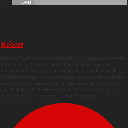
E-Mail
Robert
Wizard of Goth – sanft, diplomatisch, optimistisch! Der perfekte
Moderator. Außerdem großer “Depeche Mode”-Fan und
überzeugter Pikes-Träger. Beschäftigt sich eigentlich mit allen
Facetten der schwarzen Szene, mögen sie auch noch so absurd
erscheinen. Er interessiert sich für allen Formen von Jugend-
und Subkultur. Heiße Eisen sind seine Leidenschaft und als
Ideen-Finder hat er immer neue Sachen im Kopf.