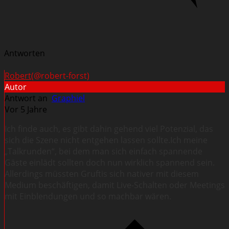
Antworten
Robert
(@robert-forst)
Autor
Antwort an
Graphiel
Vor 5 Jahre
Ich finde auch, es gibt dahin gehend viel Potenzial, das
sich die Szene nicht entgehen lassen sollte.Ich meine
„Talkrunden“, bei dem man sich einfach spannende
Gäste einlädt sollten doch nun wirklich spannend sein.
Allerdings müssten Gruftis sich nativer mit diesem
Medium beschäftigen, damit Live-Schalten oder Meetings
mit Einblendungen und so machbar wären.