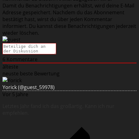
Damit du Benachrichtigungen erhältst, wird deine E-Mail
Adresse gespeichert. Nachdem du das Abonnement
bestätigt hast, wirst du über jeden Kommentar
informiert. Du kannst diese Benachrichtigungen jederzeit
wieder löschen.
6
Kommentare
älteste
neuste
beste Bewertung
Yorick
(@guest_59978)
Vor 5 Jahre
Letztes Jahr fand ich das großartig. Kann ich nur
empfehlen.