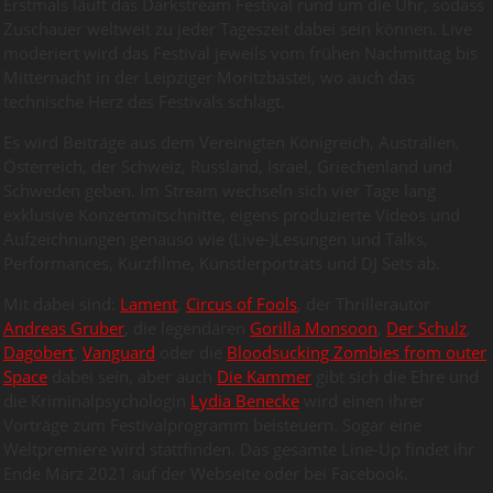
Erstmals läuft das Darkstream Festival rund um die Uhr, sodass
Zuschauer weltweit zu jeder Tageszeit dabei sein können. Live
moderiert wird das Festival jeweils vom frühen Nachmittag bis
Mitternacht in der Leipziger Moritzbastei, wo auch das
technische Herz des Festivals schlägt.
Es wird Beiträge aus dem Vereinigten Königreich, Australien,
Österreich, der Schweiz, Russland, Israel, Griechenland und
Schweden geben. Im Stream wechseln sich vier Tage lang
exklusive Konzertmitschnitte, eigens produzierte Videos und
Aufzeichnungen genauso wie (Live-)Lesungen und Talks,
Performances, Kurzfilme, Künstlerporträts und DJ Sets ab.
Mit dabei sind:
Lament
,
Circus of Fools
, der Thrillerautor
Andreas Gruber
, die legendären
Gorilla Monsoon
,
Der Schulz
,
Dagobert
,
Vanguard
oder die
Bloodsucking Zombies from outer
Space
dabei sein, aber auch
Die Kammer
gibt sich die Ehre und
die Kriminalpsychologin
Lydia Benecke
wird einen ihrer
Vorträge zum Festivalprogramm beisteuern. Sogar eine
Weltpremiere wird stattfinden. Das gesamte Line-Up findet ihr
Ende März 2021 auf der Webseite oder bei Facebook.