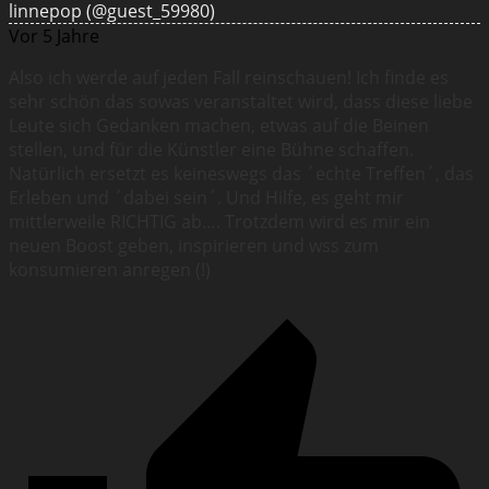
linnepop
(@guest_59980)
Vor 5 Jahre
Also ich werde auf jeden Fall reinschauen! Ich finde es
sehr schön das sowas veranstaltet wird, dass diese liebe
Leute sich Gedanken machen, etwas auf die Beinen
stellen, und für die Künstler eine Bühne schaffen.
Natürlich ersetzt es keineswegs das ´echte Treffen´, das
Erleben und ´dabei sein´. Und Hilfe, es geht mir
mittlerweile RICHTIG ab…. Trotzdem wird es mir ein
neuen Boost geben, inspirieren und wss zum
konsumieren anregen (!)