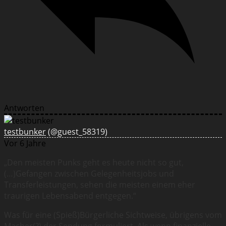
Antworten
testbunker
(@guest_58319)
Vor 6 Jahre
„Den meisten Punks geht es heute nicht so gut,
(…)Gefangen zwischen Gelegenheitsjobs und
Transferleistungen, sehen die meisten einem eher
traurigen Lebensabend entgegen.“
Was für eine (Spieß)Bürgerliche Sichtweise, übrigens vom