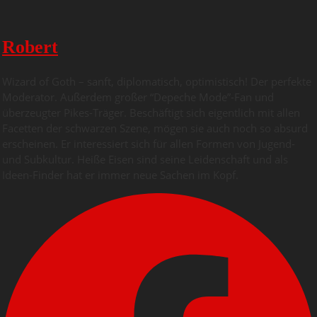
Robert
Wizard of Goth – sanft, diplomatisch, optimistisch! Der perfekte
Moderator. Außerdem großer “Depeche Mode”-Fan und
überzeugter Pikes-Träger. Beschäftigt sich eigentlich mit allen
Facetten der schwarzen Szene, mögen sie auch noch so absurd
erscheinen. Er interessiert sich für allen Formen von Jugend-
und Subkultur. Heiße Eisen sind seine Leidenschaft und als
Ideen-Finder hat er immer neue Sachen im Kopf.