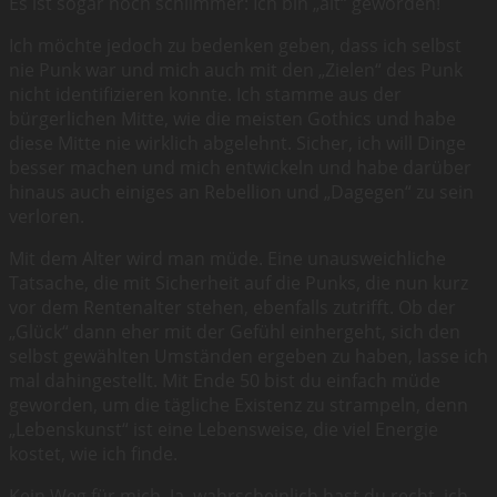
Es ist sogar noch schlimmer: Ich bin „alt“ geworden!
Ich möchte jedoch zu bedenken geben, dass ich selbst
nie Punk war und mich auch mit den „Zielen“ des Punk
nicht identifizieren konnte. Ich stamme aus der
bürgerlichen Mitte, wie die meisten Gothics und habe
diese Mitte nie wirklich abgelehnt. Sicher, ich will Dinge
besser machen und mich entwickeln und habe darüber
hinaus auch einiges an Rebellion und „Dagegen“ zu sein
verloren.
Mit dem Alter wird man müde. Eine unausweichliche
Tatsache, die mit Sicherheit auf die Punks, die nun kurz
vor dem Rentenalter stehen, ebenfalls zutrifft. Ob der
„Glück“ dann eher mit der Gefühl einhergeht, sich den
selbst gewählten Umständen ergeben zu haben, lasse ich
mal dahingestellt. Mit Ende 50 bist du einfach müde
geworden, um die tägliche Existenz zu strampeln, denn
„Lebenskunst“ ist eine Lebensweise, die viel Energie
kostet, wie ich finde.
Kein Weg für mich. Ja, wahrscheinlich hast du recht, ich