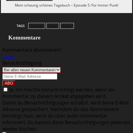
Mein schaurig schönes Tagebuch – Episode 5: Für immer Punk!
TAGS
Podcast
Punk
Radio
Kommentare
Kommentare abonnieren?
Login
Benachrichtigung
Ja, ich möchte benachrichtigt werden, wenn ein
Kommentar zu diesem Artikel abgegeben wird.
Damit du Benachrichtigungen erhältst, wird deine E-Mail
Adresse gespeichert. Nachdem du das Abonnement
bestätigt hast, wirst du über jeden Kommentar
informiert. Du kannst diese Benachrichtigungen jederzeit
wieder löschen.