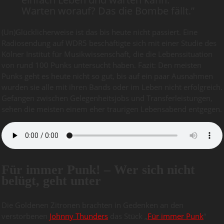
Warten worauf? Das die Bombe fällt.”
(Un)Glücklicherweise ist das bis heute nicht passiert. Eine
Radiosendung auf WDR5 beschäftigte sich mit einer Studie des
Kölner Institut für Musikwissenschaft, die die Lebenssituation
von rund 100 Punks untersucht haben. Fazit: Den meisten
Punks geht es heute nicht so gut, bis auf ein paar Ausnahmen
wurden sie alle mit ihren Bands oder im Leben nicht erfolgreich.
Gefangen zwischen Gelegenheitsjobs und Transferleistungen,
sehen die meisten einem eher traurigen Lebensabend entgegen.
Für immer Punk! – Wer sich nicht
belügt, geht unter
Die Goldenen Zitronen brachten in Gedenken an den
verstorbenen
Johnny Thunders
das Stück „
Für immer Punk
“