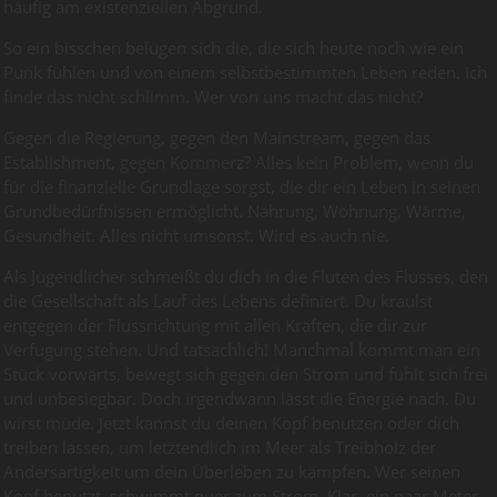
häufig am existenziellen Abgrund.
So ein bisschen belügen sich die, die sich heute noch wie ein
Punk fühlen und von einem selbstbestimmten Leben reden. Ich
finde das nicht schlimm. Wer von uns macht das nicht?
Gegen die Regierung, gegen den Mainstream, gegen das
Establishment, gegen Kommerz? Alles kein Problem, wenn du
für die finanzielle Grundlage sorgst, die dir ein Leben in seinen
Grundbedürfnissen ermöglicht. Nahrung, Wohnung, Wärme,
Gesundheit. Alles nicht umsonst. Wird es auch nie.
Als Jugendlicher schmeißt du dich in die Fluten des Flusses, den
die Gesellschaft als Lauf des Lebens definiert. Du kraulst
entgegen der Flussrichtung mit allen Kräften, die dir zur
Verfügung stehen. Und tatsächlich! Manchmal kommt man ein
Stück vorwärts, bewegt sich gegen den Strom und fühlt sich frei
und unbesiegbar. Doch irgendwann lässt die Energie nach. Du
wirst müde. Jetzt kannst du deinen Kopf benutzen oder dich
treiben lassen, um letztendlich im Meer als Treibholz der
Andersartigkeit um dein Überleben zu kämpfen. Wer seinen
Kopf benutzt, schwimmt quer zum Strom. Klar, ein paar Meter