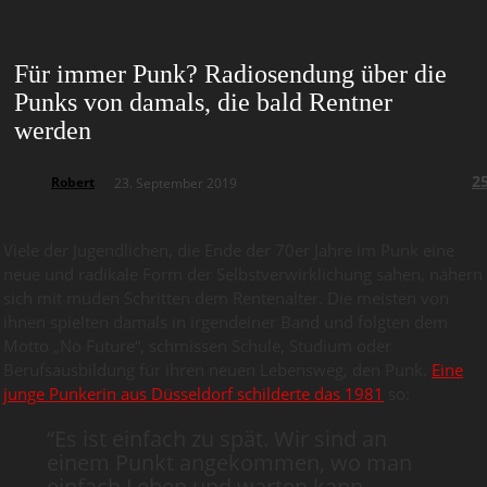
Für immer Punk? Radiosendung über die
Punks von damals, die bald Rentner
werden
2
Robert
23. September 2019
Viele der Jugendlichen, die Ende der 70er Jahre im Punk eine
neue und radikale Form der Selbstverwirklichung sahen, nähern
sich mit müden Schritten dem Rentenalter. Die meisten von
ihnen spielten damals in irgendeiner Band und folgten dem
Motto „No Future“, schmissen Schule, Studium oder
Berufsausbildung für ihren neuen Lebensweg, den Punk.
Eine
junge Punkerin aus Düsseldorf schilderte das 1981
so:
“Es ist einfach zu spät. Wir sind an
einem Punkt angekommen, wo man
einfach Leben und warten kann.