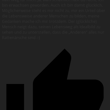
bin erwachsen geworden. Auch ich bin damit glücklich.
Möglicherweise steht es mir nicht zu, mir ein Urteil über
die Lebensweise anderer Menschen zu bilden, meine
Gedanken mache ich mir trotzdem. Der (glückliche)
Mensch neigt dazu, seinen Lebensweg als Idealbild zu
sehen und zu unterstellen, dass die „Anderen“ alles nur
Rattenärsche sind :-)