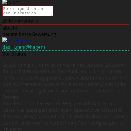
25
Kommentare
älteste
neuste
beste Bewertung
das H.gen
(@hagen)
Vor 6 Jahre
Es gab und gibt für mich immer einen Spruch: Entweder
du machst Punk oder du bist Punk. Viele die genau wie
ich den ersten Weg gewählt haben sind immer noch froh
und munter wenn auch nicht alles so verlief wie es sollte.
Und der Spruch galt nicht nur für Punk sondern für alle
Szenen.
Von denen die den zweiten Weg gewählt haben sind
schon viel gegangen und liegen irgendwo verscharrt in
der Erde. Drogen, Armut, Elend. Und ob dann der Spruch
„Ja aber er/sie war selbstbestimmt“ so richtig ist glaube
ich nicht.