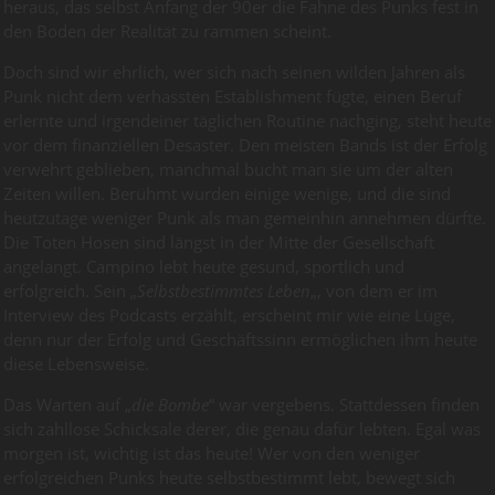
heraus, das selbst Anfang der 90er die Fahne des Punks fest in
den Boden der Realität zu rammen scheint.
Doch sind wir ehrlich, wer sich nach seinen wilden Jahren als
Punk nicht dem verhassten Establishment fügte, einen Beruf
erlernte und irgendeiner täglichen Routine nachging, steht heute
vor dem finanziellen Desaster. Den meisten Bands ist der Erfolg
verwehrt geblieben, manchmal bucht man sie um der alten
Zeiten willen. Berühmt wurden einige wenige, und die sind
heutzutage weniger Punk als man gemeinhin annehmen dürfte.
Die Toten Hosen sind längst in der Mitte der Gesellschaft
angelangt. Campino lebt heute gesund, sportlich und
erfolgreich. Sein „
Selbstbestimmtes Leben
„, von dem er im
Interview des Podcasts erzählt, erscheint mir wie eine Lüge,
denn nur der Erfolg und Geschäftssinn ermöglichen ihm heute
diese Lebensweise.
Das Warten auf „
die Bombe
“ war vergebens. Stattdessen finden
sich zahllose Schicksale derer, die genau dafür lebten. Egal was
morgen ist, wichtig ist das heute! Wer von den weniger
erfolgreichen Punks heute selbstbestimmt lebt, bewegt sich