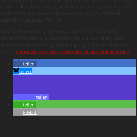
treibt es dich flussabwärts, aber du erreichst irgendwann das
andere Ufer und sicherst dir wenigstens ein Stückchen der
legendären geistigen Freiheit.
Vergiss dabei nicht, einen Stein in den Strom zu werfen.
Vielleicht findest du ja Gleichgesinnte, die auch einen Stein
schmeißen und wenn irgendwann genug Steine im Flussbett
liegen,
verändert selbst der reissendste Strom seine Richtung
.
teilen
teilen
teilen
teilen
E-Mail