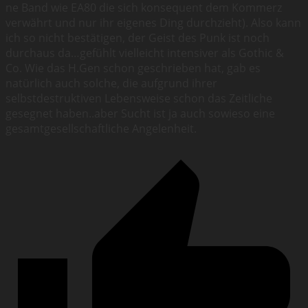
ne Band wie EA80 die sich konsequent dem Kommerz
verwährt und nur ihr eigenes Ding durchzieht). Also kann
ich so nicht bestätigen, der Geist des Punk ist noch
durchaus da…gefühlt vielleicht intensiver als Gothic &
Co. Wie das H.Gen schon geschrieben hat, gab es
natürlich auch solche, die aufgrund ihrer
selbstdestruktiven Lebensweise schon das Zeitliche
gesegnet haben..aber Sucht ist ja auch sowieso eine
gesamtgesellschaftliche Angelenheit.