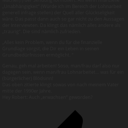
Macher(?) der Sendung formuliert. Als wenn finanzielle
„Unabhängigkeit“ (Würde ich im Bereich der Lohnarbeit
generell infrage stellen) der Quell aller Glückseligkeit
wäre. Das passt dann auch so gar nicht zu den Aussagen
der Interviewten. Da klingt das nämlich alles andere als
„traurig“. Die sind nämlich zufrieden.
„Alles kein Problem, wenn du für die finanzielle
Grundlage sorgst, die Dir ein Leben in seinen
Grundbedürfnissen ermöglicht. “
Genau, geh mal arbeiten! Soso, man/frau darf also nur
dagegen sein, wenn man/frau Lohnarbeitet… was für ein
(bürgerlicher) Blödsinn!
Das oben zitierte klingt sowas von nach meinem Vater
mitte der 1990er Jahre.
Hey Robert: Auch „erwachsen“ geworden?