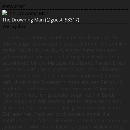
Antworten
The Drowning Man
(@guest_58317)
Vor 6 Jahre
In Jugendjahren hingen neben unserer kleinen (mehr
oder weniger) schwarzen Clique auch immer ein ziemlich
großer Haufen Punks ab…zu einigen hatte man auch
guten Kontakt..stiessen auch häufiger mal auf ein Bier
an..während bei uns Mixtapes mit Sisters, Placebo Effect,
Christian Death usw. Cassettenplayer liefen. Ich kenne
noch so den (oder die) eine(n) oder andere(n), der/die
wirklich nicht am Existenzminimum lebt, nen Beruf und
Kinder hat und trotzdem aber sowas von 100pro den
Punk-Spirit lebt…einige spielen sogar noch in Bands.
Überhaupt ist Erfolg sowieso immer relativ..wenn man
die kleinen Sachen wertschätzt, geht es ja sowieso um
Zufriedenheit. Punk war doch sowieso immer die
Antithese von Erfolgsdenken (Die Toten Hosen kann man
ja nun nicht wirklich als Referenz nennen..vielleicht eher