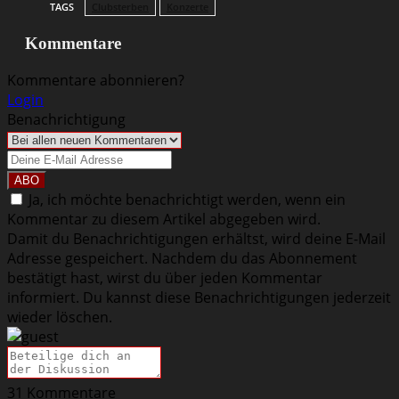
TAGS
Clubsterben
Konzerte
Kommentare
Kommentare abonnieren?
Login
Benachrichtigung
Ja, ich möchte benachrichtigt werden, wenn ein
Kommentar zu diesem Artikel abgegeben wird.
Damit du Benachrichtigungen erhältst, wird deine E-Mail
Adresse gespeichert. Nachdem du das Abonnement
bestätigt hast, wirst du über jeden Kommentar
informiert. Du kannst diese Benachrichtigungen jederzeit
wieder löschen.
31
Kommentare