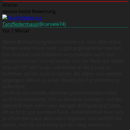
älteste
neuste
beste Bewertung
Tanzfledermaus
(@caroele74)
Vor 1 Monat
Meine Beobachtung bei Konzerten ist, dass Aftershow-
Parties leider meist nicht so gut angenommen werden.
Der Großteil vom Publikum verschwindet nach dem
(letzten) Konzert schnell wieder und der Rest, der bleibt,
braucht oft sehr lange, um wieder in die Gänge zu
kommen, sprich auch zu tanzen. Bis dahin sind weitere
gegangen, weil es zu lange dauert, bis Partystimmung
aufkommt.
Ich finde das schade, weil man ja beim Konzert meist
auch Lust bekommt, sich zu Musik zu bewegen und das
während man mehr oder weniger dichtgedrängt steht,
oft nicht so gut ausleben kann. Außerdem hat man sich
ja schon extra aus dem Haus begeben, also entfällt die
Hürde, sich für eine Party auf den Weg machen zu