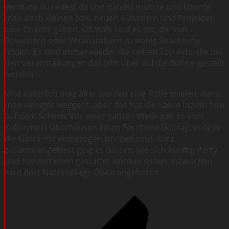
vermute du redest da von Bands) müsste und könnte
man doch kleinen bzw. neuen Künstlern und Projekten
eine Chance geben. Oftmals sind es die, die von
Besuchern oder Veranstaltern zu wenig Beachtung
finden. Es sind immer wieder die selben Top Acts, die bei
den Veranstaltungen das Jahr über auf die Bühne gestellt
werden.
Und natürlich mag älter werden eine Rolle spielen, dass
man weniger weggeht, aber das hat die Szene inzwischen
auf dem Schirm. Vor einer ganzen Weile gab es vom
Kulttempel Oberhausen einen Facebook Beitrag, in dem
die Gäste mit einbezogen worden sind. Kurz
zusammengefasst ging es darum, wie sich künftig Party
und Konzertleben gestattet werden sollen. Inzwischen
wird dort Nachmittags Disco angeboten.