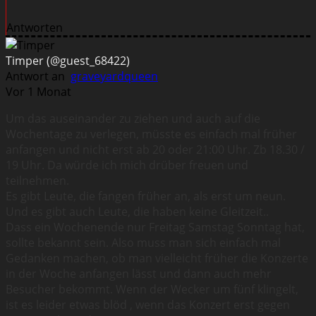
Antworten
Timper
(@guest_68422)
Antwort an
graveyardqueen
Vor 1 Monat
Um das auseinander zu ziehen und auch auf die
Wochentage zu verlegen, müsste es einfach mal früher
anfangen und nicht erst ab 20 oder 21:00 Uhr. Zb 18.30 /
19 Uhr. Da würde ich mich drüber freuen und
teilnehmen.
Es gibt Leute, die fangen früher an, als erst um neun.
Und es gibt auch Leute, die haben keine Gleitzeit..
Dass ein Wochenende nur Freitag Samstag Sonntag hat,
sollte bekannt sein. Also muss man sich einfach mal
Gedanken machen, ob man vielleicht früher die Konzerte
in der Woche anfangen lässt und dann auch mehr
Besucher bekommt. Wenn der Wecker um fünf klingelt,
ist es leider etwas blöd , wenn das Konzert erst gegen