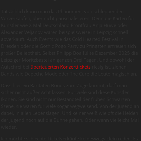
Tatsächlich kann man das Phänomen, von schleppenden
Vorverkäufen, aber nicht pauschalisieren. Denn die Karten für
Künstler wie X Mal Deutschland Frontfrau Anja Huwe oder
Alexander Veljanov waren beispielsweise in Leipzig schnell
abverkauft. Auch Events wie das Cold Hearted Festival in
Dresden oder die Gothic Pogo Party zu Pfingsten erfreuen sich
großer Beliebtheit. Selbst Philipp Boa füllte Dezember 2025 die
Leipziger Moritzbastei an ganzen Drei Tagen. Und obwohl der
Aufschrei bei
überteuerten Konzerttickets
riesig ist, ziehen
Bands wie Depeche Mode oder The Cure die Leute magisch an.
Dass hier ein Raritäten Bonus zum Zuge kommt, darf man
sicher nicht außer Acht lassen. Für viele sind diese Künstler
Ikonen. Sie sind nicht nur Bestandteil der frühen Schwarzen
Szene, sie waren für viele sogar wegweisend. Von der Jugend an
dabei, in allen Lebenslagen. Und keiner weiß wie oft die Helden
der Jugend noch auf die Bühne gehen. Oder wann vielleicht Mal
wieder.
Ich möchte schlechte Ticketverkäufe keineswegs klein reden. Es