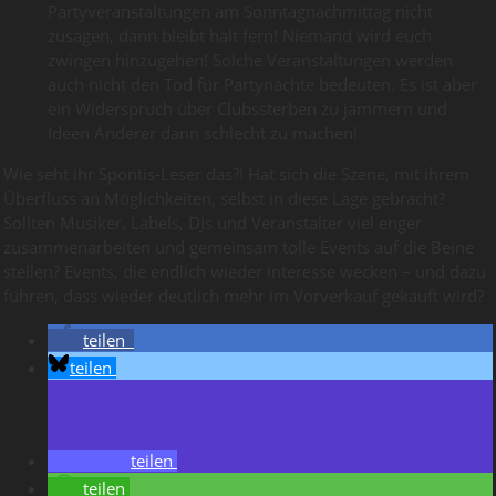
Partyveranstaltungen am Sonntagnachmittag nicht
zusagen, dann bleibt halt fern! Niemand wird euch
zwingen hinzugehen! Solche Veranstaltungen werden
auch nicht den Tod für Partynächte bedeuten. Es ist aber
ein Widerspruch über Clubssterben zu jammern und
Ideen Anderer dann schlecht zu machen!
Wie seht ihr Spontis-Leser das?! Hat sich die Szene, mit ihrem
Überfluss an Möglichkeiten, selbst in diese Lage gebracht?
Sollten Musiker, Labels, DJs und Veranstalter viel enger
zusammenarbeiten und gemeinsam tolle Events auf die Beine
stellen? Events, die endlich wieder Interesse wecken – und dazu
führen, dass wieder deutlich mehr im Vorverkauf gekauft wird?
teilen
teilen
teilen
teilen