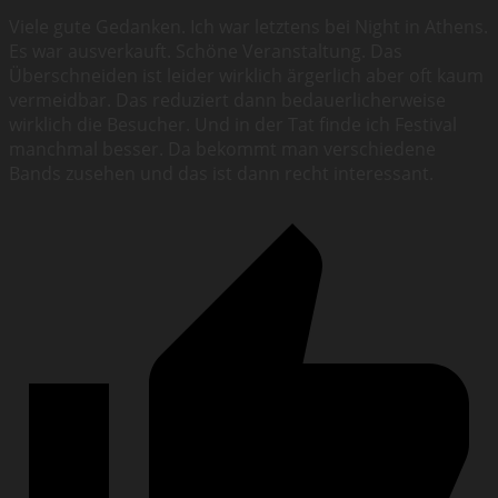
Viele gute Gedanken. Ich war letztens bei Night in Athens.
Es war ausverkauft. Schöne Veranstaltung. Das
Überschneiden ist leider wirklich ärgerlich aber oft kaum
vermeidbar. Das reduziert dann bedauerlicherweise
wirklich die Besucher. Und in der Tat finde ich Festival
manchmal besser. Da bekommt man verschiedene
Bands zusehen und das ist dann recht interessant.