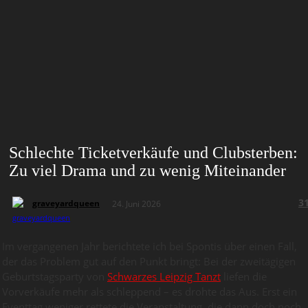
Schlechte Ticketverkäufe und Clubsterben:
Zu viel Drama und zu wenig Miteinander
3
graveyardqueen
24. Juni 2026
Im vergangenen Jahr berichtete ich bei Spontis über einen Fall,
der das Problem gut auf den Punkt bringt: Bei der zweitägigen
Geburtstagsparty von
Schwarzes Leipzig Tanzt
liefen die
Vorverkäufe mehr als schleppend – es drohte das Aus. Erst ein
Eventtag weniger rettete die Veranstaltung, die dann doch noch