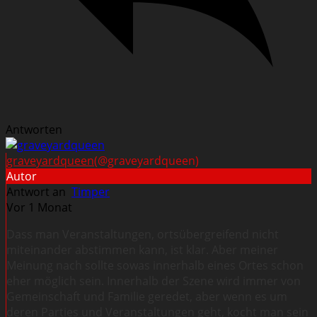
Antworten
graveyardqueen
(@graveyardqueen)
Autor
Antwort an
Timper
Vor 1 Monat
Dass man Veranstaltungen, ortsübergreifend nicht
miteinander abstimmen kann, ist klar. Aber meiner
Meinung nach sollte sowas innerhalb eines Ortes schon
eher möglich sein. Innerhalb der Szene wird immer von
Gemeinschaft und Familie geredet, aber wenn es um
deren Parties und Veranstaltungen geht, kocht man sein