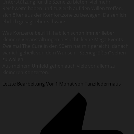
Unterstützung für die Szene zu bieten, viel mehr
Reichweite haben und zugleich auf den Willen treffen,
sich öfter aus der Komfortzone zu bewegen. Da seh ich
ehrlich gesagt eher schwarz.
Was Konzerte betrifft, hab ich schon immer lieber
kleinere Veranstaltungen besucht, keine Mega-Events.
Zweimal The Cure in den 90ern hat mir gereicht, danach
war ich geheilt von dem Wunsch, „Szenegrößen“ sehen
zu wollen.
Aus meinem Umfeld gehen auch viele vor allem zu
kleineren Konzerten.
Letzte Bearbeitung Vor 1 Monat von Tanzfledermaus