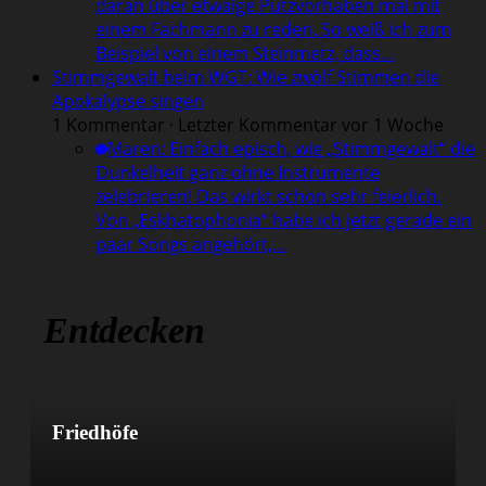
daran über etwaige Putzvorhaben mal mit
einem Fachmann zu reden. So weiß ich zum
Beispiel von einem Steinmetz, dass…
Stimmgewalt beim WGT: Wie zwölf Stimmen die
Apokalypse singen
1 Kommentar · Letzter Kommentar vor 1 Woche
Maren
:
Einfach episch, wie „Stimmgewalt“ die
Dunkelheit ganz ohne Instrumente
zelebrieren! Das wirkt schon sehr feierlich.
Von „Eskhatophonia“ habe ich jetzt gerade ein
paar Songs angehört,…
Entdecken
Friedhöfe