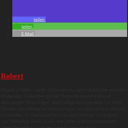
teilen
teilen
E-Mail
Robert
Wizard of Goth – sanft, diplomatisch, optimistisch! Der perfekte
Moderator. Außerdem großer “Depeche Mode”-Fan und
überzeugter Pikes-Träger. Beschäftigt sich eigentlich mit allen
Facetten der schwarzen Szene, mögen sie auch noch so absurd
erscheinen. Er interessiert sich für allen Formen von Jugend-
und Subkultur. Heiße Eisen sind seine Leidenschaft und als
Ideen-Finder hat er immer neue Sachen im Kopf.