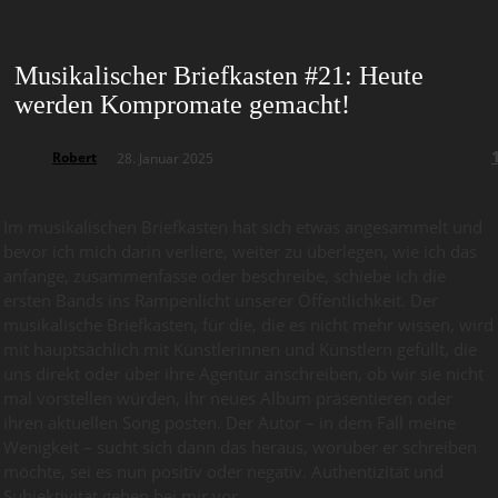
Musikalischer Briefkasten #21: Heute
werden Kompromate gemacht!
Robert
28. Januar 2025
Im musikalischen Briefkasten hat sich etwas angesammelt und
bevor ich mich darin verliere, weiter zu überlegen, wie ich das
anfange, zusammenfasse oder beschreibe, schiebe ich die
ersten Bands ins Rampenlicht unserer Öffentlichkeit. Der
musikalische Briefkasten, für die, die es nicht mehr wissen, wird
mit hauptsächlich mit Künstlerinnen und Künstlern gefüllt, die
uns direkt oder über ihre Agentur anschreiben, ob wir sie nicht
mal vorstellen würden, ihr neues Album präsentieren oder
ihren aktuellen Song posten. Der Autor – in dem Fall meine
Wenigkeit – sucht sich dann das heraus, worüber er schreiben
möchte, sei es nun positiv oder negativ. Authentizität und
Subjektivität gehen bei mir vor.