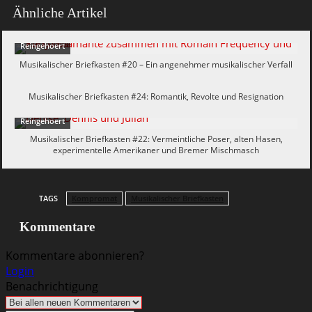
Ähnliche Artikel
Reingehoert
Musikalischer Briefkasten #20 – Ein angenehmer musikalischer Verfall
Reingehoert
Musikalischer Briefkasten #24: Romantik, Revolte und Resignation
Reingehoert
Musikalischer Briefkasten #22: Vermeintliche Poser, alten Hasen,
experimentelle Amerikaner und Bremer Mischmasch
TAGS
Kompromat
Musikalischer Briefkasten
Kommentare
Kommentare abonnieren?
Login
Benachrichtigung