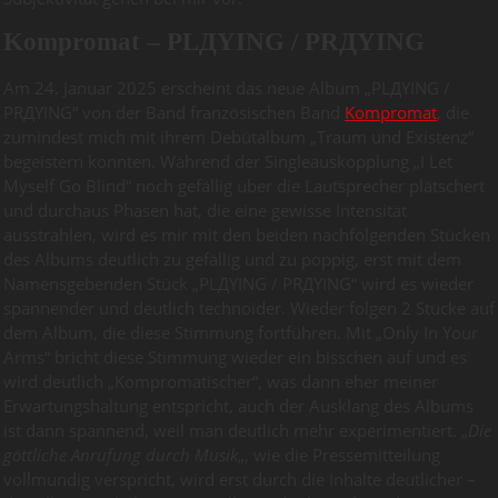
Kompromat – PLДYING / PRДYING
Am 24. Januar 2025 erscheint das neue Album „PLДYING /
PRДYING“ von der Band französischen Band
Kompromat
, die
zumindest mich mit ihrem Debütalbum „Traum und Existenz“
begeistern konnten. Während der Singleauskopplung „I Let
Myself Go Blind“ noch gefällig über die Lautsprecher plätschert
und durchaus Phasen hat, die eine gewisse Intensität
ausstrahlen, wird es mir mit den beiden nachfolgenden Stücken
des Albums deutlich zu gefällig und zu poppig, erst mit dem
Namensgebenden Stück „PLДYING / PRДYING“ wird es wieder
spannender und deutlich technoider. Wieder folgen 2 Stücke auf
dem Album, die diese Stimmung fortführen. Mit „Only In Your
Arms“ bricht diese Stimmung wieder ein bisschen auf und es
wird deutlich „Kompromatischer“, was dann eher meiner
Erwartungshaltung entspricht, auch der Ausklang des Albums
ist dann spannend, weil man deutlich mehr experimentiert. „
Die
göttliche Anrufung durch Musik
„, wie die Pressemitteilung
vollmundig verspricht, wird erst durch die Inhalte deutlicher –