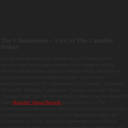
The Chameleons – Live at The Camden
Palace
Vier Jahrzehnte nach ihrer Gründung und mehrere Jahre,
nachdem die Gründungsmitglieder Mark Burgess und Reg
Smithies die Band neu zusammengesetzt haben, absolvierten
The Chameleons ein arbeitsreiches Jahr 2024 mit der
Veröffentlichung der EPs „Where Are You?“ und der „Tomorrow
Remember Yesterday“ sowie einer Tournee unter dem Motto
„Strange Times“. Um ihr Vermächtnis zu feiern, hat das britische
Label
Moochin‘ About Records
zwei Auftritte von The
Chameleons auf dem neuen Album „Live at The Camden Palace“
zusammengefasst. Da ist jetzt nichts Spannendes dabei, die
Aufnahmen sind aber anständig aufbereitet und das Album
könnte für Sammler und ausgewachsene Fans interessant sein.