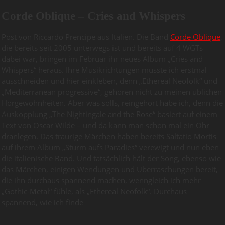
Corde Oblique – Cries and Whispers
Post von Riccardo Prencipe aus Italien. Die Band
Corde Oblique
,
die bereits seit 2005 unterwegs ist und bereits auf 4 WGTs
dabei war, bringen im Februar ihr neues Album „Cries and
Whispers“ heraus. Ihre Musikrichtungen musste ich erstmal
ausschneiden und hier einkleben, denn „Ethereal Neofolk“ und
„Mediterranean progressive“, gehören nicht zu meinen üblichen
Hörgewohnheiten. Aber was solls, reingehört habe ich, denn die
Auskopplung „The Nightingale and the Rose“ basiert auf einem
Text von Oscar Wilde – und da kann man schon mal ein Ohr
dranlegen. Das traurige Märchen haben bereits Saltatio Mortis
auf ihrem Album „Sturm aufs Paradies“ verewigt und nun eben
die italienische Band. Und tatsächlich hält der Song, ebenso wie
das Märchen, einigen Wendungen und Überraschungen bereit,
die ihn durchaus spannend machen, wenngleich ich mehr
„Gothic-Metal“ fühle, als „Ethereal Neofolk“. Durchaus
spannend, wie ich finde