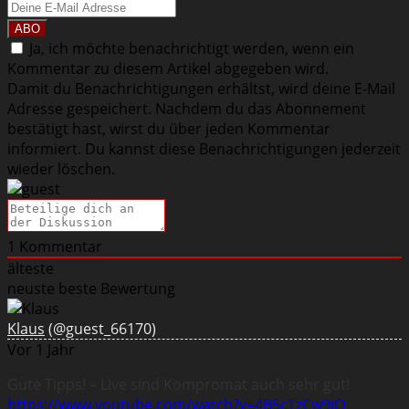
Ja, ich möchte benachrichtigt werden, wenn ein
Kommentar zu diesem Artikel abgegeben wird.
Damit du Benachrichtigungen erhältst, wird deine E-Mail
Adresse gespeichert. Nachdem du das Abonnement
bestätigt hast, wirst du über jeden Kommentar
informiert. Du kannst diese Benachrichtigungen jederzeit
wieder löschen.
1
Kommentar
älteste
neuste
beste Bewertung
Klaus
(@guest_66170)
Vor 1 Jahr
Gute Tipps! – Live sind Kompromat auch sehr gut!
https://www.youtube.com/watch?v=4B5cTzCw9JQ