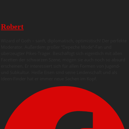
Robert
Wizard of Goth – sanft, diplomatisch, optimistisch! Der perfekte
Moderator. Außerdem großer “Depeche Mode”-Fan und
überzeugter Pikes-Träger. Beschäftigt sich eigentlich mit allen
Facetten der schwarzen Szene, mögen sie auch noch so absurd
erscheinen. Er interessiert sich für allen Formen von Jugend-
und Subkultur. Heiße Eisen sind seine Leidenschaft und als
Ideen-Finder hat er immer neue Sachen im Kopf.