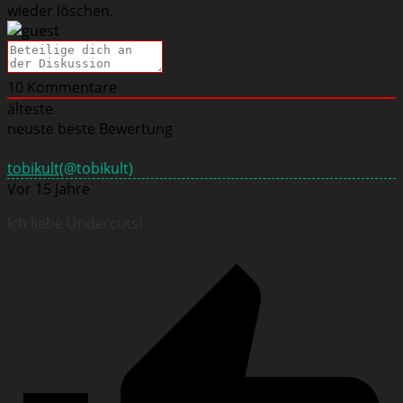
wieder löschen.
10
Kommentare
älteste
neuste
beste Bewertung
tobikult
(@tobikult)
Vor 15 Jahre
Ich liebe Undercuts!