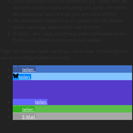
Das funktioniert auch am Hinterkopf gut, wobei man da
dennoch nochmal extra vorsichtig sein sollte. Ich nenne
den Hinterkopf dann immer gern den toten Winkel.
Die abrasierten Haare lasse ich einfach auf den Boden
fallen und sauge dann einfach das Zimmer.
Et voila – den Gang zum Friseur (oder wahlweise zu den
Punks vorm REWE) konnte man sich sparen.
Tipp: Am meisten Spaß macht das, wenn man im Hintergrund
etwas schrullige Punkmucke hört.
teilen
teilen
teilen
teilen
E-Mail