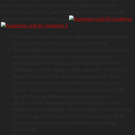
nach Motivation. Ich benutze einen Philips Haatrimmer.
Welches Modell das ist, weiss ich auch nicht. Ich denke aber,
dass das auch total unwichtig ist.
Ich knülle mir das Haupthaar irgendwie zusammen und
fixiere es mit einer monströsen Haarklemme.
Danach erfolgt eine interessante Konstruktion, damit ich
auch möglichst sehe, wo ich gerade rumrasiere:
Als erstes kommt meine Schreibtischlampe auf den
Fußboden vor den Spiegel. Links neben mir kommt ein
Stapel Bücher auf dem dann ein Spiegel steht. Rechts
davon ein alter Hocker, ebenfalls mit einem Spiegel
darauf. Und dann wird da Pi mal Daumen hin und her
gerückt, bis man halbwegs was erkennen kann.
Bei den oberen Rändern lege ich mir meistens einen
Finger auf den Übergang zwischen langem Haar und dem
Teil der weg soll. Dadurch kommt man ganz gut an die
Konturen ran, ohne sich lange Haare ausversehen
abzusäbeln.