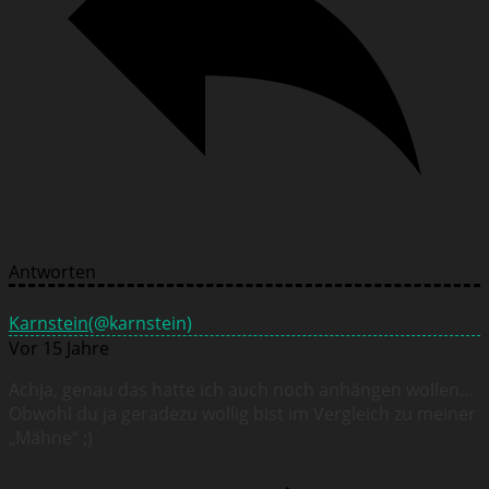
Antworten
Karnstein
(@karnstein)
Vor 15 Jahre
Achja, genau das hatte ich auch noch anhängen wollen…
Obwohl du ja geradezu wollig bist im Vergleich zu meiner
„Mähne“ ;)