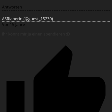
Antworten
ASRianerin
(@guest_15230)
Vor 15 Jahre
Ihr könnt mir ja einen spendieren :D