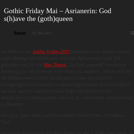
Gothic Friday Mai – Asrianerin: God
s(h)ave the (goth)queen
1
Robert
18. Mai 2011
Im Rah­men des
Gothic Fri­day 2011
prä­sen­tiere ich wie­der ein­mal
einen Bei­trag von ASRia­ne­rin, die trotz Abitur­stress noch Zeit
gefun­den hat für das
Mai-Thema
„Do Goth yourself!“ eine kurze
Anleitung für das frisieren ihrer Haare zu zaubern. Wie es sich für
die selbsternannte Goth-Queen gehört, war sie zunächst
unzugänglich und musste zu einem begleitenden Text erst hofiert
werden, was ich natürlich getan habe. Das Ergebnis des
königlichen Schreibergusses habe ich für das Projekt entsprechend
aufbereitet.
Nun gut, dann eben auf besonderem Wunsch hin, mit etwas
Text:
Grundsätzlich rasiere ich den Undercut alle 2-3 Wochen nach. Je