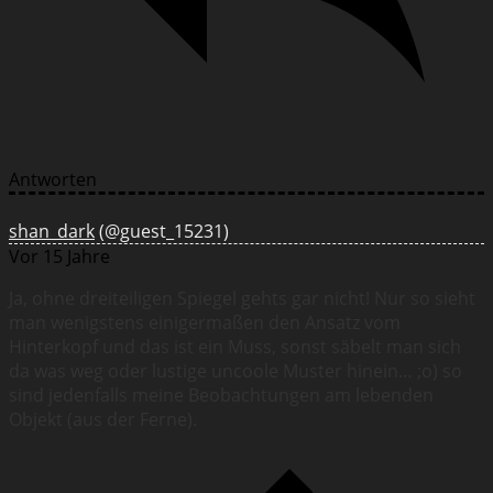
Antworten
shan_dark
(@guest_15231)
Vor 15 Jahre
Ja, ohne dreiteiligen Spiegel gehts gar nicht! Nur so sieht
man wenigstens einigermaßen den Ansatz vom
Hinterkopf und das ist ein Muss, sonst säbelt man sich
da was weg oder lustige uncoole Muster hinein… ;o) so
sind jedenfalls meine Beobachtungen am lebenden
Objekt (aus der Ferne).