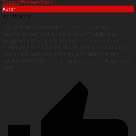
Robert
(@robert-forst)
Autor
Vor 15 Jahre
Das ist nicht abenteuerlich, sondern zeugt von
Geschicklichkeit und Einfallsreichtum. 3-dreiteilige
Spiegel sind spießig ;) Nichts desto trotz ein schöner
Artikel über eine Tätigkeit, die ich aufgrund mangelnder
Haare nicht mehr durchführen kann, aber machen
würde, wenn ich könnte. Ja, zurück bleibt ein Hauch von
Neid.