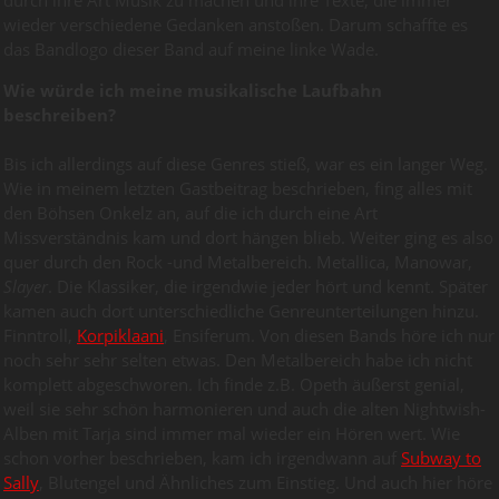
wieder verschiedene Gedanken anstoßen. Darum schaffte es
das Bandlogo dieser Band auf meine linke Wade.
Wie würde ich meine musikalische Laufbahn
beschreiben?
Bis ich allerdings auf diese Genres stieß, war es ein langer Weg.
Wie in meinem letzten Gastbeitrag beschrieben, fing alles mit
den Böhsen Onkelz an, auf die ich durch eine Art
Missverständnis kam und dort hängen blieb. Weiter ging es also
quer durch den Rock -und Metalbereich. Metallica, Manowar,
Slayer
. Die Klassiker, die irgendwie jeder hört und kennt. Später
kamen auch dort unterschiedliche Genreunterteilungen hinzu.
Finntroll,
Korpiklaani
, Ensiferum. Von diesen Bands höre ich nur
noch sehr sehr selten etwas. Den Metalbereich habe ich nicht
komplett abgeschworen. Ich finde z.B. Opeth äußerst genial,
weil sie sehr schön harmonieren und auch die alten Nightwish-
Alben mit Tarja sind immer mal wieder ein Hören wert. Wie
schon vorher beschrieben, kam ich irgendwann auf
Subway to
Sally
, Blutengel und Ähnliches zum Einstieg. Und auch hier höre