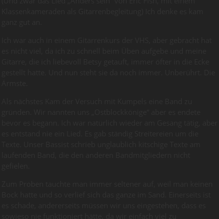
(Und zwar das Lied „Anders sein“ von Eric Fish, mit einem
Klassenkameraden als Gitarrenbegleitung) Ich denke es kam
ganz gut an.
Ich war auch in einem Gitarrenkurs der VHS, aber gebracht hat
es nicht viel, da ich zu schnell beim Üben aufgebe und meine
Gitarre, die ich liebevoll Betsy getauft, immer öfter in die Ecke
gestellt hatte. Und nun steht sie da noch immer. Unberührt. Die
Ärmste.
Als nächstes Kam der Versuch mit Kumpels eine Band zu
gründen. Wir nannten uns „Ostblockkönige“ aber es endete
bevor es begann. Ich war natürlich wieder am Gesang tätig, aber
es entstand nie ein Lied. Es gab ständig Streitereien um die
Texte. Unser Bassist schrieb unglaublich kitschige Texte am
laufenden Band, die den anderen Bandmitgliedern nicht
gefielen.
Zum Proben tauchte man immer seltener auf, weil man keinen
Bock hatte und so verlief sich das ganze im Sand. Einerseits ist
es schade, andererseits müssen wir uns eingestehen, dass es
sowieso nie funktioniert hätte, da wir einfach viel zu