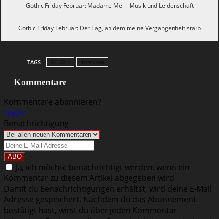
Gothic Friday Februar: Madame Mel – Musik und Leidenschaft
Gothic Friday
Gothic Friday Februar: Der Tag, an dem meine Vergangenheit starb
TAGS
GF 2011
Interview
Kommentare
Kommentare abonnieren?
Login
Benachrichtigung
Ja, ich möchte benachrichtigt werden, wenn ein
Kommentar zu diesem Artikel abgegeben wird.
Damit du Benachrichtigungen erhältst, wird deine E-Mail
Adresse gespeichert. Nachdem du das Abonnement
bestätigt hast, wirst du über jeden Kommentar