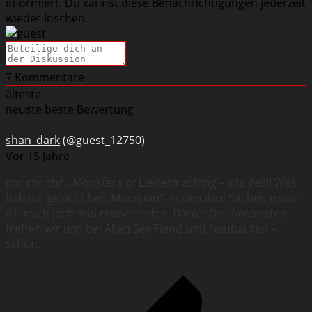
informiert. Du kannst diese Benachrichtigungen jederzeit
wieder löschen.
7
Kommentare
älteste
neuste
beste Bewertung
shan_dark
(@guest_12750)
Vor 15 Jahre
chr chr chr…Monsters of Liedermaching – wie geil!! Was
hab ich gelacht bei „Marzipan“, in den ihre Sachen muss
ich mich jetzt mal reinvertiefen. Danke Dir. Ansonsten
treffen wir uns bei Alien Sex Fiend und Neubauten –
schön.