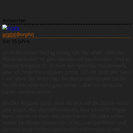
Antworten
orphi
(@orphi)
Vor 15 Jahre
Ich finde deinen Beitrag richtig toll. Vor allem „Was mir
Musik bedeutet“ ist ganz wundervoll beschrieben. Und zu
deinem Songtext: Er ist zwar kein lyrisches Meisterwerk,
aber ich finde ihn trotzdem prima. :-) Trifft doch den Kern
– vor allem der letzte Satz. Bei den ersten beiden Sätzen
bin ich mir noch nicht ganz sicher – aber ich versuche
tapfer, es so zu sehen.
Großen Respekt dafür, dass du dich auf die Bühne stellst
und singst. Mal abgesehen davon, dass ich nicht singen
kann, würde ich mich das nicht trauen. Ich habe schon
immer bei Moderationen ein Schei… Lampenfieber und
die sind lange nicht so persönlich und emotional wie