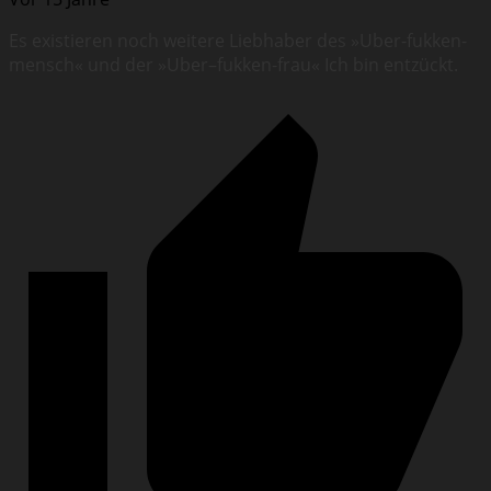
Es existieren noch weitere Liebhaber des »Uber-fukken-
mensch« und der »Uber–fukken-frau« Ich bin entzückt.