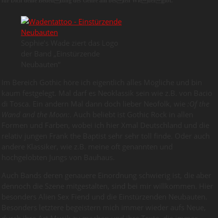
für Dich deine Bedeutung des Genre am besten Wiedergibt.
Sophie’s Wade ziert das Logo
der Band „Einstürzende
Neubauten“
Im Bereich Gothic höre ich eigentlich alles Mögliche und bin
kaum festgelegt. Mal darf es Neoklassik sein wie z.B. von Bacio
di Tosca. Ein andern Mal dann doch lieber Neofolk, wie
:Of the
Wand and the Moon:
. Auch beliebt ist Gothic Rock in allen
Formen und Farben, wobei ich hier Xmal Deutschland und die
relativ jungen Frank the Baptist sehr sehr toll finde. Oder auch
andere Klassiker, wie z.B. meine oft genannten und
hochgelobten Jungs von Bauhaus.
Auch Bands deren genauere Einordnung schwierig ist, die aber
dennoch die Szene mitgestalten, sind bei mir willkommen. Hier
besonders Alien Sex Fiend und die Einstürzenden Neubauten.
Besonders letztere begeistern mich immer wieder aufs Neue,
durch ihre Art Musik zu machen und ihre Texte, die immer