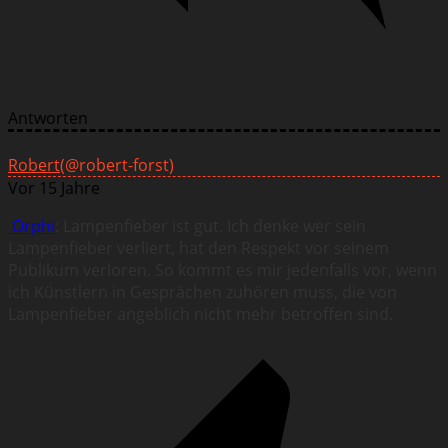
Antworten
Robert
(@robert-forst)
Vor 15 Jahre
Orphi
: Lampenfieber ist gut. Ich denke wer sein
Lampenfieber verliert, hat den Respekt vor seinem
Publikum verloren. So kommt es mir jedenfalls vor, wenn
ich Künstlern in Gesprächen zuhören muss, die von
Lampenfieber angeblich nicht mehr betroffen sind.