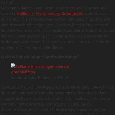
Fick ja!
Manchmal darf es aber auch nur Nonsens und Schwachsinn
sein a la
Trollkotze
,
Excrementory Grindfuckers
oder Hanzel
und Gretyl. Die gehören zwar auch in den Bereich „Lustig“ sind
aber dennoch sehr sehr eigen. Aus dem Bereich Deutschrock
höre ich, wenn dann nur die lokale Band Alarm Stufe Rot, wobei
das wohl eher psychologisch zu betrachten ist: Die Parties im
Proberaum waren einfach legendär und das Hören der Musik
erinnert mich immer wieder daran.
Welche Rolle in einer Band wäre meine?
Sophie auf der Bühne der Schule
Gerade auch durch die angesprochene lokale Band, die ich trotz
ihrer sehr simplen Musik sehr bewunderte, kam der Gedanke
selbst Musik zu machen. Ich bilde mir ein, halbwegs singen zu
können und hatte letztes Jahr sogar die Ehre, bei der
Abschlussfeier der 12. und 13. bei meiner Schule zu singen.