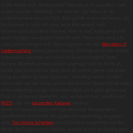
Außer Metal und „Gruftimucke“ höre ich auch unendlich viele
andere Sachen. Allerdings viel seltener. Ich liebe z.B. die
Liedermacherei von Eric Fish. Solo gefällt er mir viel besser, als
bei Subway to Sally. Ich mag seine Metaphern, sein
Gitarrenspiel und seine Stimme. Aber es darf auch gerne mal
etwas lustiges aus diesem Bereich sein: Wenn man mich z.B.
zum Lachen bringen will, dann liegt man mit den
Monsters of
Liedermaching
immer genau richtig. Ich finde es immer wieder
erstaunlich, wie man auf solche (schwachsinnigen) Texte
kommt. Ebenfalls immer wieder angesagt sind die Ärzte. In
letzter Zeit höre ich mir aber auch ab und an gerne mal einen
Song aus dem Hip Hop- Genre an. Allerdings achte ich dort
schon sehr auf die Texte, da mir die Machart dieser Musik selbst
nicht unbedingt zusagt. Ansonsten darfs auch ganz gerne mal
Punk in all seinen Spielarten sein, wobei ich hier ziemlich auf
WIZO
oder die
tanzenden Kadaver
abfahre.
Wenn ich wütend aufgrund irgendwelcher Missstände in
Gesellschaft und Politik bin, grabe ich regelmäßig die guten,
alten
Ton Steine Scherben
aus und schrei zusammen mit Rio
Reiser die Frage aus mir heraus, warum es mir so dreckig geht.