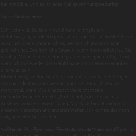
bei mir Stille. Und es ist jedes Mal gewöhnungsbedürftig.
Was mir Musik bedeutet?
Sehr sehr viel. Sie ist ein Ventil für alle möglichen
Gefühlsregungen, die ich jemals empfand. Sie ist ein Mittel zum
Ausdruck. Der wütende Schrei, wenn mich etwas in Rage
gebracht hat. Das fröhliche Säuseln, wenn man verliebt ist. Die
wohlige Melancholie an einem grauen, verregneten Tag. Trost,
wenn ich mal wieder das Gefühl habe, mit meinen Gedanken
alleine zu sein.
Musik bewegt meine Gefühle, kann mich zum lachen bringen,
zum nachdenken, zum weinen, zum schreien. Ich glaube
manchmal, ohne Musik hätte ich vielleicht meine
melancholische Ader nicht gänzlich aufgedeckt bzw. das
Ausleben würde schwerer fallen. Musik verbindet mich mit
anderen Menschen und anderen Welten. Ich könnte das noch
ewig so weiter beschreiben.
Welche Richtungen »schwarzer Musik« hörst du? Nenne ein Beispiel, das