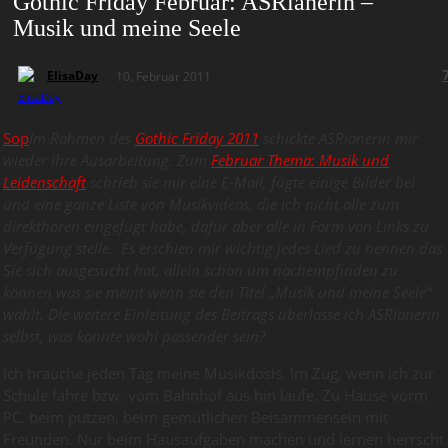
Gothic Friday Februar: ASRianerin –
Musik und meine Seele
ElisaDay
10. Februar 2011
Sop
Im Rahmen des
Gothic Friday 2011
schickte ASRianerin mir
wieder ihre Ausarbeitung. Zum
Februar Thema: Musik und
Leidenschaft
schrieb sie mir eine E-Mail, fügte einige Bilder bei
und eine ganze Liste von Musikvideos, die ich nicht alle zum
direkthören eingefügt habe, dafür aber alle in Form von Links zu
Verfügung stelle. Es erschien mir wichtig jedes Lied zu nennen das
Sie sich ausgesucht hat, allein schon um nachempfinden zu
können was sie meint wenn sie den Titel „Musik und meine Seele“
wählt. Die weitere Einleitung des Beitrags überlasse ich ASRianerin
selbst, was könnte wohl passender sein?
Ich brauche jeden Tag meine Musikdosis. Im Zug, wenn ich zur
Schule fahre bzw. vom Bahnhof aus hin laufe. Zu Hause vorm
PC, beim putzen, beim gemütlichen Beisammensein mit
Freunden. Nur beim Hausaufgaben machen und lernen herrscht