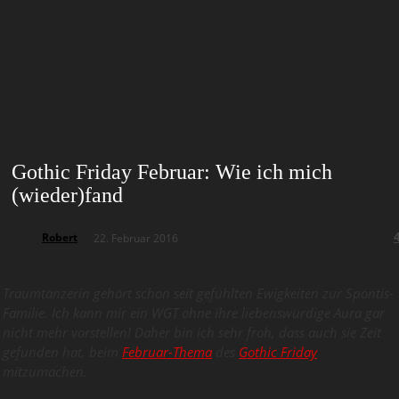
Gothic Friday Februar: Wie ich mich
(wieder)fand
Robert
22. Februar 2016
Traumtänzerin gehört schon seit gefühlten Ewigkeiten zur Spontis-
Familie. Ich kann mir ein WGT ohne ihre liebenswürdige Aura gar
nicht mehr vorstellen! Daher bin ich sehr froh, dass auch sie Zeit
gefunden hat, beim
Februar-Thema
des
Gothic Friday
mitzumachen.