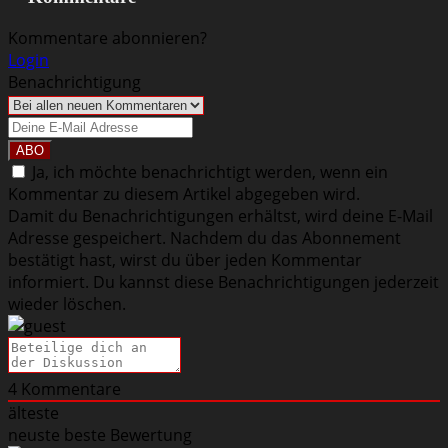
Kommentare abonnieren?
Login
Benachrichtigung
Ja, ich möchte benachrichtigt werden, wenn ein
Kommentar zu diesem Artikel abgegeben wird.
Damit du Benachrichtigungen erhältst, wird deine E-Mail
Adresse gespeichert. Nachdem du das Abonnement
bestätigt hast, wirst du über jeden Kommentar
informiert. Du kannst diese Benachrichtigungen jederzeit
wieder löschen.
4
Kommentare
älteste
neuste
beste Bewertung