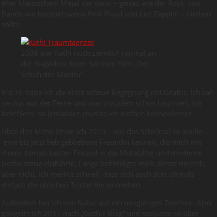
eher klassischem Metal der dann – genau wie der Rock von
Bands wie beispielsweise Pink Floyd und Led Zepplin – bleiben
sollte.
2008 war Kathi noch ziemlich normal an
der Stagedoor beim Set vom Film „Der
Schuh des Manitu“
Mit 16 hatte ich die erste scheue Begegnung mit Gruftis. Ich sah
sie nur aus der Ferne und war trotzdem schon fasziniert. Ich
beschloss: so jemanden musste ich einfach kennenlernen.
Über den Metal lernte ich 2010 – wie das Schicksal so wollte –
eine bis jetzt lieb gebliebene Freundin kennen, die mich mit
ihrem damals besten Freund in die Mittelalter und moderne
Gothicszene einführte. Lange befriedigte mich dieser Bereich,
aber nicht. Ich merkte schnell, dass sich auch dort oftmals
einfach die üblichen Trottel herumtrieben.
Außerdem bin ich von Natur aus ein neugieriges Tierchen. Also
googelte ich 2011 nach „Gothic Blog“ und stolperte so über