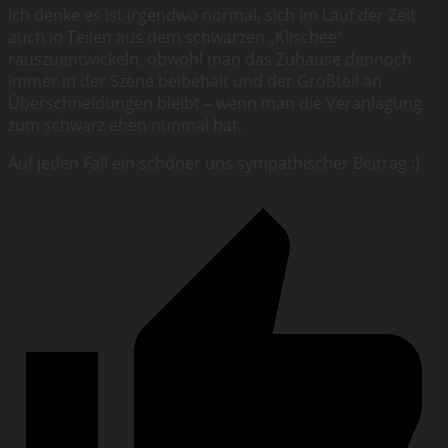
Ich denke es ist irgendwo normal, sich im Lauf der Zeit
auch in Teilen aus dem schwarzen „Klischee“
rauszuentwickeln, obwohl man das Zuhause dennoch
immer in der Szene beibehält und der Großteil an
Überschneidungen bleibt – wenn man die Veranlagung
zum schwarz eben nunmal hat.
Auf jeden Fall ein schöner uns sympathischer Beitrag :)