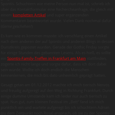
Spontis. Schüchtern wie meine Person nun mal ist, schrieb ich
über das Kontaktformular eine Rechercheanfrage, die gleich mit
einem
kompletten Artikel
und super ergänzenden
Kommentaren beantwortet wurde. Vielen Dank nochmal dafür.
(
Gerne geschehen!
)
Es kam wie es kommen musste: ich verschlang einen Artikel
nach dem anderen der auf Spontis und anderen Blogs in dessen
Dunstkreis gepostet wurden. Gerade der Gothic Friday sorgte
für einige Stunden des gebannten Lesens. Als es hieß, es sollte
ein
Spontis-Family-Treffen in Frankfurt am Main
stattfinden,
zögerte ich nicht lange und sorgte dafür, dass ich dort dabei
sein würde. Wollte ich doch endlich die Menschen
kennenlernen, die mich bis dato unheimlich geprägt hatten.
Gesagt getan am 01.12.2012 machte ich mich tierisch Nervös
und freudig aufgeregt auf den Weg in Richtung Frankfurt. Durch
einige dumme Umstände kam ich leider nur auch tierisch zu
spät. Nun gut, zum kleinen Festival im „Bett“ fand ich mich
pünktlich ein und wartete aufgeregt bis ich schüchtern Adrian
(zu dem Zeitpunkt noch Rosa) ansprach, ob sie zu der Spontis-