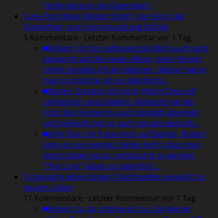
Verbindung in die Gegenwart.
Cure-Pop: Wenn Robert Smith, der Fürst der
Dunkelheit, zum Sonnenaufgang lächelt
3 Kommentare · Letzter Kommentar vor 1 Tag
Robert
:
Ich bin selbstverständlich auch sehr
gespannt auf die neuen Alben, denn Robert
Smith genieße ich am liebsten "alleine" wenn
man so möchte. Ich es allerdings…
Maren
:
Da kann ich mich @John Doe voll
umfänglich anschließen. Vielleicht hat der
Fürst der Finsternis auch deshalb überlebt
und vielleicht hat er auch gerade deshalb…
John Doe
:
Ich freue mich auf beides, Robert
kann es nun einmal. Denke nicht, dass man
Angst haben muss, enttäuscht zu werden.
"The Cure" haben es eigentlich…
Totgesagte leben länger? Nachtwelten erwacht zu
neuem Leben
11 Kommentare · Letzter Kommentar vor 1 Tag
Robert
:
Ja, da stimme ich zu. Ein kleiner,