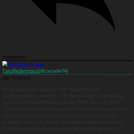
Antworten
Tanzfledermaus
(@caroele74)
Vor 10 Jahre
Wow, das erste Foto, vor der Wand mit den
Glasbausteinen, ist sehr cool, hat von der Inzenierung
her was vom New Wave Style der 80er. Das mit dem
Schlamm und der emotionalen Pose finde ich auch sehr
eindrucksvoll – magst Du uns ein bißchen was dazu
erzählen, wie es zu dieser Aufnahme kam? Auch wenn
Schlamm und Asche sehr unterschiedlich wirken, so