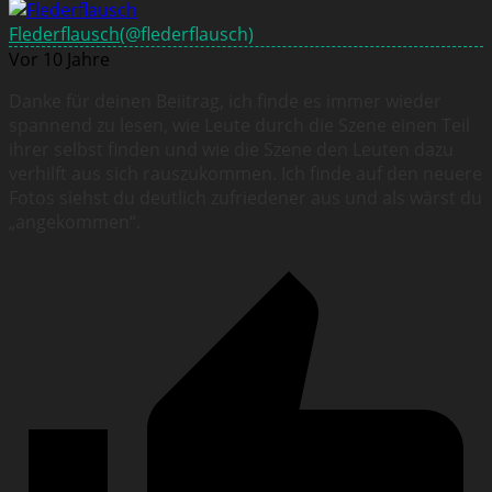
Flederflausch
(@flederflausch)
Vor 10 Jahre
Danke für deinen Beiitrag, ich finde es immer wieder
spannend zu lesen, wie Leute durch die Szene einen Teil
ihrer selbst finden und wie die Szene den Leuten dazu
verhilft aus sich rauszukommen. Ich finde auf den neuere
Fotos siehst du deutlich zufriedener aus und als wärst du
„angekommen“.