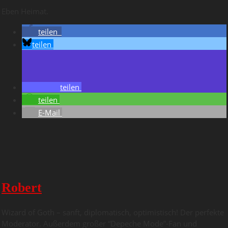
Eben Heimat.
teilen
teilen
teilen
teilen
E-Mail
Robert
Wizard of Goth – sanft, diplomatisch, optimistisch! Der perfekte
Moderator. Außerdem großer “Depeche Mode”-Fan und