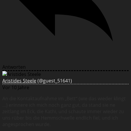
Antworten
Aristides Steele
(@guest_51641)
Vor 10 Jahre
An die Kontaktaufnahme im „Bett“ (wie das wieder klingt
…) erinnere ich mich noch ganz gut, da stand sie ne
zeitlang im Eck, die Kathi, und schaute immer wieder zu
uns rüber bis die Hemmschwelle endlich fiel, und ich
angesprochen wurde.