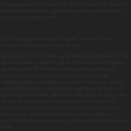
Truppe gehöre. Ja hieß es und der Rest ist Geschichte. Denn ich
stellte recht schnell fest: „
oh ich bin ja wie die
“ und fühlte mich
wie zu Hause angekommen.
(Fotos by Jörg Merlin Noack Fotografik, meinem Teddy,
Voluptas.it, Maria Madei und ersterem)
Heute würde ich mich mehr als Dunkelbunt bezeichnen (für die,
die Zahlen lieben: Verhältnis 80 zu 20 also noch mehr Schwarz
als alles andere :D) Ich liebe es selbst zu schauspielern, zu
malen, zu tanzen und dabei auch das ein oder andere
ungruftige Thema aufzugreifen. So fand ich mich also wieder
und bin dem Ganzen treu geblieben, weil diese Subkultur so
viele Menschen anzieht, die ähnlich oder genau so denken wie
ich und die sich trotz der Entwicklung die ich immer noch
durchmache nicht abwenden. Gothic ist für mich ein Puzzle,
dass sich aus abertausend Facetten zusammensetzt und
vermutlich nie fertig werden wird. Gerade deshalb so spannend
bleibt.