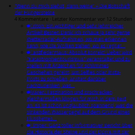
"Wenn du mich siehst, dann weine" – Die Botschaft
der Hungersteine
4 Kommentare · Letzter Kommentar vor 12 Stunden
Triton
:
Ein wichtiger und sehr lehrreicher
Artikel! Besten Dank! Ich schaue ja sehr gerne
Wetterradar-Aufnahmen, wo man erkennen
kann, wie die Wolken ziehen, wo es regnet…
Tanzfledermaus
:
Absolut korrekt! Lieber wird
"Katastrophentourismus" veranstaltet und zu
Stellen mit Anzeichen für schlimmes
Geschehen gereist, um Selfies oder Insta-
Posts zu schießen, anstatt darüber
nachzudenken, was…
Maren
:
Faszination und Erschrecken
gleichermaßen klingen für mich in dem Text
an. Es ist schon unglaublich spannend, was die
sinkenden Wasserpegel auf dem Grund eines
Flussbettes…
Timper
:
Ganz toller informativer Bericht über
die Historie der Steine und der Dürre mit der