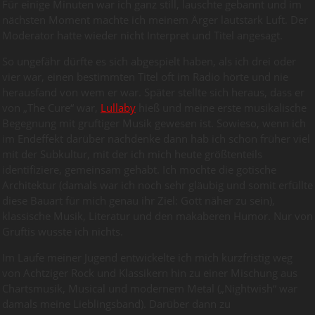
Für einige Minuten war ich ganz still, lauschte gebannt und im
nächsten Moment machte ich meinem Ärger lautstark Luft. Der
Moderator hatte wieder nicht Interpret und Titel angesagt.
So ungefähr dürfte es sich abgespielt haben, als ich drei oder
vier war, einen bestimmten Titel oft im Radio hörte und nie
herausfand von wem er war. Später stellte sich heraus, dass er
von „The Cure“ war,
Lullaby
hieß und meine erste musikalische
Begegnung mit gruftiger Musik gewesen ist. Sowieso, wenn ich
im Endeffekt darüber nachdenke dann hab ich schon früher viel
mit der Subkultur, mit der ich mich heute größtenteils
identifiziere, gemeinsam gehabt. Ich mochte die gotische
Architektur (damals war ich noch sehr gläubig und somit erfüllte
diese Bauart für mich genau ihr Ziel: Gott näher zu sein),
klassische Musik, Literatur und den makaberen Humor. Nur von
Gruftis wusste ich nichts.
Im Laufe meiner Jugend entwickelte ich mich kurzfristig weg
von Achtziger Rock und Klassikern hin zu einer Mischung aus
Chartsmusik, Musical und modernem Metal („Nightwish“ war
damals meine Lieblingsband). Darüber dann zu