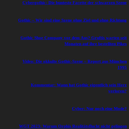
Cybergothic: Die bunteste Facette der schwarzen Szene
Gothic – Wir sind eine Szene ohne Ziel und ohne Richtung
Gothic Shoe Company vor dem Aus? Gruftis warten seit
Monaten auf ihre bestellten Pikes
Video: Die okkulte Gothic-Szene – Report aus München
1995
Kommentar: Wann hat Gothic eigentlich sein Herz
verloren?
Cyber: Nur noch eine Mode?
WGT 2023: Warum Orphis Realitätsflucht nicht gelingen