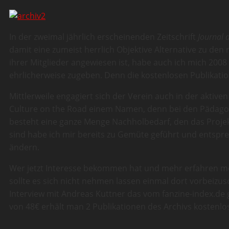
In der zweimal jährlich erscheinenden Zeitschrift
Journal 
damit eine zumeist herrlich Objektive Alternative zu den 
ihrer Mitglieder angewiesen ist, habe auch ich mich 2008
ehrlicherweise zugeben. Denn die kostenlosen Publikatione
Mittlerweile engagiert sich der Verein auch in der akti
Culture on the Road einem Namen, denn bei den Pädagog
besteht eine ganze Menge Nachholbedarf, den das Projekt
sind habe ich mir bereits zu Gemüte geführt und entspr
ändern.
Wer jetzt Interesse bekommen hat und mehr erfahren möcht
sollte es sich nicht nehmen lassen einmal dort vorbeizu
Interview mit Andreas Kuttner das vom fanzine-index.de 
von 48€ erhält man 2 Publikationen des Archivs kostenlos