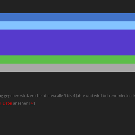
g gegeben wird, erscheint etwa alle 3 bis 4 Jahre und wird bei renomierten I
F Datei
ansehen.
[
↩
]