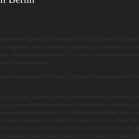
llen viel zu viele Journalisten und Publizisten in das gleic
chlagzeilen. Dabei hat jede Jugendkultur ein mehr oder we
ine Informationen nehmen? Das Netz ist zwar voll damit, do
er Kultur ist oder war.
aus seine eigenen Schlüsse. So stecken Beispielsweise in de
1998 Bücher, Diplomarbeiten, Medienberichte und Fanzines
erg auf rund 200qm der breiten Öffentlichkeit zur Verfügung
Hintergrund haben kümmern sich dabei um die Pflege und Au
er und journalistische Arbeiten hat sich das Archiv einen 
en ist es übrigens aus Desinteresse, denn eigentlich wollte
K
 sie niemand haben. Aus dieser Idee gründete sich dann das