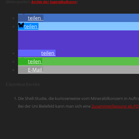
(Bilderquellen:
Archiv der Jugendkulturen
)
teilen
teilen
teilen
teilen
E-Mail
Einzelnachweise
Die Shell-Studie, die kurioserweise vom Mineralölkonzern in Auftra
Bei der Uni Bielefeld kann man sich eine
Zusammenfassung als PD