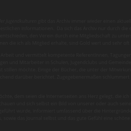
der Jugendkulturen
gibt das Archiv immer wieder einen aktuelle
restlichen Informationen. Da sich das Archiv nur durch die 
 entschieden, den Verein durch eine Mitgliedschaft zu unter
n die ich als Mitglied erhalte, sind Gold wert und sehr oft 
ven Arbeit und vermittelt kompetente ReferentInnen, Tagung
en und Mitarbeiter in Schulen, Jugendclubs und Gemeindehä
 stillen möchte. Einige der Bücher, die unter der Mitwirku
echend darüber berichtet. Zugegebenermaßen schlummert no
e, dem seien die Internetseiten ans Herz gelegt, die ich ber
schauen und sich selbst ein Bild von unserer oder auch sein
geführt wurde, informiert umfassend über die Hintergründe 
, sowie das Journal selbst und das gute Gefühl eine schöne