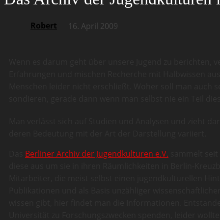
Robert
16. April 2009
Wenn es darum geht über unsere Jugend zu berichten, verfa
Erfahrungen und mischen Recherche mit Halbwissen aus S
Menschen leider nicht erschließt. Woher soll man auch se
sondieren, gerade dann wenn man selbst nie ein Teil dies
Man verlässt sich auf Studien und Analysen und zieht dar
deren Bedeutung mit der Art der Darstellung variiert.
Das
Berliner Archiv der Jugendkulturen e.V.
sammelt seit 
diese aus um sie in ihren Räumlichkeiten in Berlin-Kreuzb
Mitarbeiter, die meist selbst einen jugendkulturellen 
Publikationen und als Basis unzähliger wissenschaftlich
wissen gibt, hier findet man die Informationen. Entstand
Universität zu Forschungszwecken spenden, leider wollte