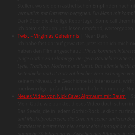
Stellen, wo sie dem ästhetischen Empfinden nach ni
vermutlich mit Entsetzen begegnen. Ein Mann mit kompl
Dark über die 4-teilige Reportage „Some call them F
ich beim schauen und lesen empfand, weitergeben. E
Twixt – Virginias Geheimnis
| Near Dark
Ich habe fast darauf gewartet. Jetzt kann ich mich 
haben den Film angeschaut: „
Hinzu kommen interessan
junge Gothic-Fan Flamingo, der gern Baudelaire zitiert
Lyrik, Tradition, Moderne und Kunst. Das könnte leicht 
Seitenhiebe und ist trotz zahlreicher Vermischungen von
seinem Niveau, die Geschichte ist interessant, wirk
merkwürdige, ja fast komödienhafte Stimmung. Nun i
Neues Video von Nick Cave: Alptraum mit Baum
| S
Mein Goth, wie punktet dieses Video doch schon im 
Bas Seeds, die in jedem Gothic-Rock Lexikon zu finde
und Muskelprotzereien, die Cave mit seiner anderen Band
Stattdessen breitet sich hier erneut eine Atmosphäre de
nunmehr 30 Jahren prägt. Zwischen den Bäumen, in der N