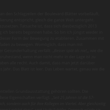
n den Schlagzeilen der Boulevard-Blätter vorbeiläuft,
rung entspricht, gleich die ganze Welt untergeht.
szusetzen. Tatsache ist, dass sich diesbezüglich 2013
ich bereits begonnen habe. So bin ich jüngst wieder in
 dieser Form der Bewegung zu etablieren. Zusammen mit
faden zu bewegen. Womöglich, dass man mit
r Gesunderhaltung verfällt. „
Besser spät als nie!
„, wie die
rsruhestand, wenn man nicht mehr in der Lage ist zu
ben alle recht. Auch damit, dass man jetzt darüber
 Jahr. Das Blatt ist leer. Das Leben wartet, genau wie die
entiellen Grundausstattung gehören sollten. Die
iese Eigenschaften verfügt. „
Seit 25 Jahren ist die 57-
ch, sondern auch für ihre Kollegen im Viertel. Aber gleichzeitig
nzangst gehört dazu“, sagt Uschi Schäfer. Dennoch würde sie