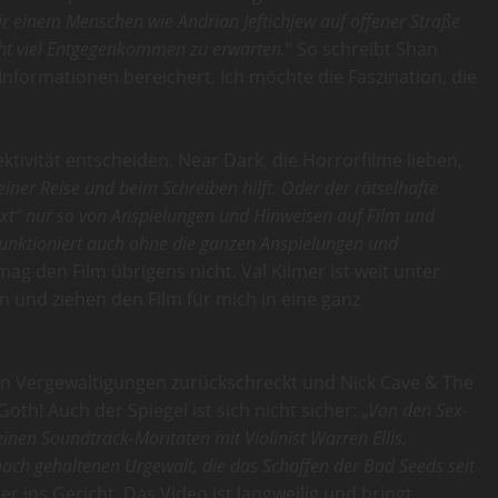
r einem Menschen wie Andrian Jeftichjew auf offener Straße
ht viel Entgegenkommen zu erwarten.
“ So schreibt Shan
Informationen bereichert. Ich möchte die Faszination, die
tivität entscheiden. Near Dark, die Horrorfilme lieben,
ner Reise und beim Schreiben hilft. Oder der rätselhafte
wixt“ nur so von Anspielungen und Hinweisen auf Film und
 funktioniert auch ohne die ganzen Anspielungen und
h mag den Film übrigens nicht. Val Kilmer ist weit unter
n und ziehen den Film für mich in eine ganz
ten Vergewaltigungen zurückschreckt und Nick Cave & The
th! Auch der Spiegel ist sich nicht sicher: „
Von den Sex-
nen Soundtrack-Moritaten mit Violinist Warren Ellis.
hach gehaltenen Urgewalt, die das Schaffen der Bad Seeds seit
er ins Gericht. Das Video ist langweilig und bringt