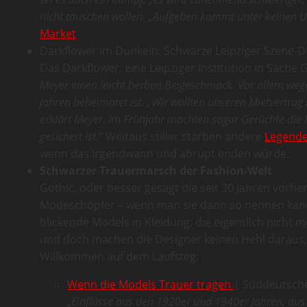
nicht tauschen wollen. „Aufgeben kommt unter keinen
Market
Darkflower im Dunkeln: Schwarze Leipziger Szene-D
Das Darkflower, eine Leipziger Institution in Sache 
Meyer einen leicht herben Beigeschmack. Vor allem wege
Jahren beheimatet ist. „Wir wollten unseren Mietvertrag 
erklärt Meyer. Im Frühjahr machten sogar Gerüchte die 
gesichert ist.
“ Weitaus stiller starben andere
Legend
wenn das irgendwann und abrupt enden würde.
Schwarzer Trauermarsch der Fashion-Welt
Gothic, oder besser gesagt die seit 30 Jahren vorhe
Modeschöpfer – wenn man sie dann so nennen kann 
blickende Models in Kleidung, die eigentlich nicht 
und doch machen die Designer keinen Hehl daraus, b
Willkommen auf dem Laufsteg:
Wenn die Models Trauer tragen
| Süddeutsch
„
Einflüsse aus den 1920er und 1940er Jahren, aus 