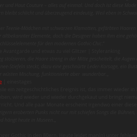
ter und Haut Couture – alles auf einmal. Und doch ist diese Mo
dern bleibt schlicht und überzeugend eindeutig. Weil eben in Schw
er Teenie-Mädchen mit schwarzen Klamotten, gefärbten Haaren u
r altbekannter Elemente, doch die Designer haben ihm eine gehöri
Schlüsselelemente für den modernen Gothic-Chic
.“
Avantgarde und etwas zu viel Glitzer | Styleranking
eg stolzieren, die Haare streng in der Mitte gescheitelt, die Augen
nee-Stiefeln steckt, dazu eine geschnürte Leder-Korsage, ein Bus
er wüsten Mischung, funktionierte aber wunderbar.
„
e
| einestages
ile ein zeitgeschichtliches Ereignis ist, das immer wieder 
geblieben, wird wieder und wieder durchgekaut und bringt 
icht. Und alle paar Monate erscheint irgendwo einer dieser A
ern eroberten Punks nicht nur mit schiefen Songs die Bühnen, s
und hängt heute in Museen.
„
 junger Gothic in den 80ern. Heute leidet man(n) unter feh