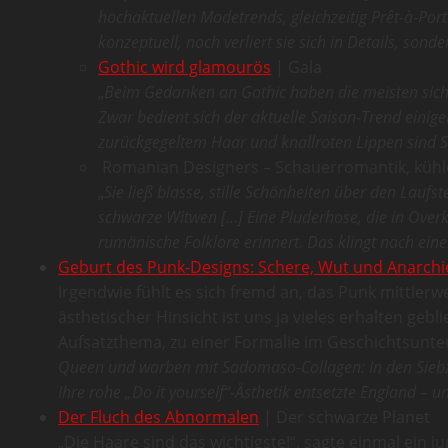
hochaktuellen Modetrends, gleichzeitig Prêt-à-Por
konzeptuell, noch verliert sie sich in Details, son
Gothic wird glamourös
| Gala
„
Beim Gedanken an Gothic haben die meisten sich
Zwar bedient sich der aktuelle Saison-Trend einige
zurückgegeltem Haar und knallroten Lippen sind 
Romanian Designers – Schauerromantik, kühle 
„
Sie ließ blasse, stille Schönheiten über den Laufst
schwarze Witwen […] Eine Pluderhose, die in Overk
rumänische Folklore erinnert. Das klingt nach ein
Geburt des Punk-Designs: Schere, Wut und Anarchi
Irgendwie fühlt es sich fremd an, das Punk mittlerwe
ästhetischer Hinsicht ist uns ja vieles erhalten 
Aufsatzthema, zu einer Formalie im Geschichtsunterr
Queen und warben mit Sadomaso-Collagen: In den Siebzig
Ihre rohe „Do it yourself“-Ästhetik entsetzte England – 
Der Fluch des Abnormalen
| Der schwarze Planet
„Die Haare sind das wichtigste!“, sagte einmal ein