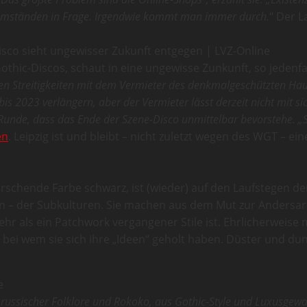
 Umständen in Frage. Irgendwie kommt man immer durch.
“ Der L
isco sieht ungewisser Zukunft entgegen | LVZ-Online
Gothic-Discos, schaut in eine ungewisse Zunkunft, so jedenfal
n Streitigkeiten mit dem Vermieter des denkmalgeschützten Haus
bis 2023 verlängern, aber der Vermieter lässt derzeit nicht mit s
Runde, dass das Ende der Szene-Disco unmittelbar bevorstehe. „St
en
. Leipzig ist und bleibt – nicht zuletzt wegen des WGT –
rrschende Farbe schwarz, ist (wieder) auf den Laufstegen d
– der Subkulturen. Sie machen aus dem Mut zur Andersarti
mehr als ein Patchwork vergangener Stile ist. Ehrlicherweis
ei wem sie sich ihre „Ideen“ geholt haben. Düster und dun
e
russischer Folklore und Rokoko, aus Gothic-Style und Luxusgewan