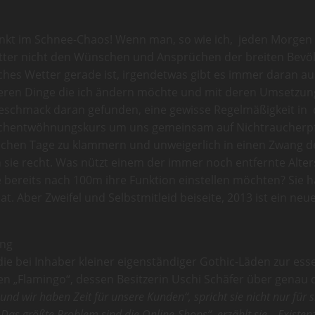
rinkt im Schnee-Chaos! Wenn man, so wie ich, jeden Morgen a
ter nicht den Wünschen und Ansprüchen der breiten Bevölke
lches Wetter gerade ist, irgendetwas gibt es immer daran au
eren Dinge die ich ändern möchte und mit deren Umsetzung 
eschmack daran gefunden, eine gewisse Regelmäßigkeit in
auchentwöhnungskurs um uns gemeinsam auf Nichtraucherp
lichen Tage zu klammern und unweigerlich in einen Zwang de
en sie recht. Was nützt einem der immer noch entfernte Alte
ereits nach 100m ihre Funktion einstellen möchten? Sie ha
 Aber Zweifel und Selbstmitleid beiseite, 2013 ist ein neues
ung
die bei Inhaber kleiner eigenständiger Gothic-Läden zur ess
n „Flamingo“, dessen Besitzerin Uschi Schäfer über genau d
d wir haben Zeit für unsere Kunden“, spricht sie nicht nur für si
Das größte Problem sind die Online-Shops“, erzählt sie. „Existe