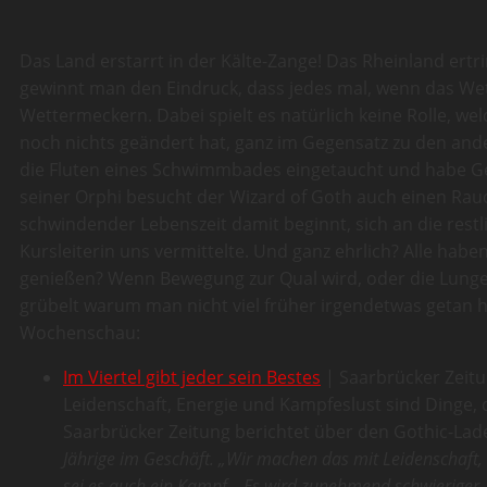
Das Land erstarrt in der Kälte-Zange! Das Rheinland ert
gewinnt man den Eindruck, dass jedes mal, wenn das Wet
Wettermeckern. Dabei spielt es natürlich keine Rolle, we
noch nichts geändert hat, ganz im Gegensatz zu den and
die Fluten eines Schwimmbades eingetaucht und habe G
seiner Orphi besucht der Wizard of Goth auch einen R
schwindender Lebenszeit damit beginnt, sich an die rest
Kursleiterin uns vermittelte. Und ganz ehrlich? Alle hab
genießen? Wenn Bewegung zur Qual wird, oder die Lunge b
grübelt warum man nicht viel früher irgendetwas getan hat.
Wochenschau:
Im Viertel gibt jeder sein Bestes
| Saarbrücker Zeit
Leidenschaft, Energie und Kampfeslust sind Dinge, 
Saarbrücker Zeitung berichtet über den Gothic-Lade
Jährige im Geschäft. „Wir machen das mit Leidenschaft, un
sei es auch ein Kampf. „Es wird zunehmend schwieriger. 