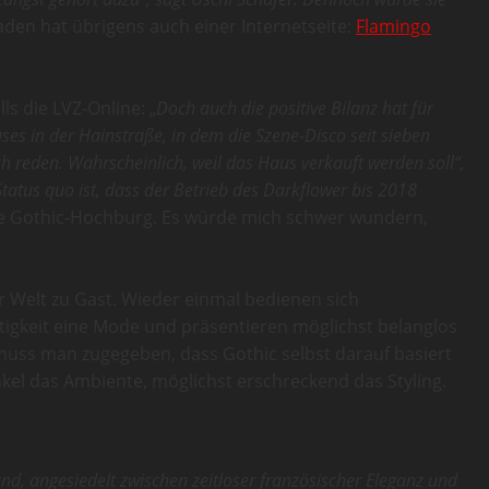
aden hat übrigens auch einer Internetseite:
Flamingo
ls die LVZ-Online: „
Doch auch die positive Bilanz hat für
es in der Hainstraße, in dem die Szene-Disco seit sieben
ich reden. Wahrscheinlich, weil das Haus verkauft werden soll“,
atus quo ist, dass der Betrieb des Darkflower bis 2018
 eine Gothic-Hochburg. Es würde mich schwer wundern,
er Welt zu Gast. Wieder einmal bedienen sich
gkeit eine Mode und präsentieren möglichst belanglos
e muss man zugegeben, dass Gothic selbst darauf basiert
kel das Ambiente, möglichst erschreckend das Styling.
d, angesiedelt zwischen zeitloser französischer Eleganz und