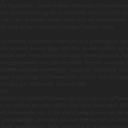
cht hingehören. „
Gerade in diesen enthaarten Zeiten würden wi
etter Gesichtsbehaarung wie ein Hund hätte auch anno 2013 nic
reaks“, die sie darüber hinaus auch noch mit interessanten 
in Klick auf den Link zum schwarzen Planeten reicht.
nicht zwischen subjektivem Empfinden und gezwungener Objek
te Personen, wie etwa Edgar Allan Poe, der Hall nächtens auf sei
 und über seine kleine Gemeinschaft wacht. Überhaupt strotzt „T
anstrengend werden, ist es aber keinesfalls. Denn die Geschichte
 Realität und Schein unterhaltsam.
“ Soviel zur Objektivität. Ic
t aber aufgedrängt. Die Elemente von „Gothic“ sind überlade
st aber gut, macht euch selbst ein Bild.
pOn
Vorfeld. Ein Skandal-Regisseur, der auch nicht vor verfilm
n ist, machen ein Video. Hurra! Oder dann lieber doch. Oh Go
 Grinderman betreibt, ist hier ebenso wenig zu hören wie von sei
s Unterschwelligen, Brütenden aus; einer stets nur mühsam in Sc
acht, da wachsen die Triebe, gebt bloß Acht.
“ Ich gehe da härt