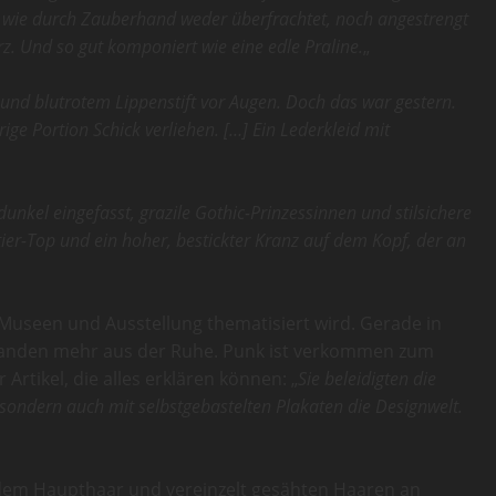
de wie durch Zauberhand weder überfrachtet, noch angestrengt
arz. Und so gut komponiert wie eine edle Praline.
„
nd blutrotem Lippenstift vor Augen. Doch das war gestern.
ge Portion Schick verliehen. […] Ein Lederkleid mit
 dunkel eingefasst, grazile Gothic-Prinzessinnen und stilsichere
tier-Top und ein hoher, bestickter Kranz auf dem Kopf, der an
in Museen und Ausstellung thematisiert wird. Gerade in
niemanden mehr aus der Ruhe. Punk ist verkommen zum
rtikel, die alles erklären können: „
Sie beleidigten die
ondern auch mit selbstgebastelten Plakaten die Designwelt.
lendem Haupthaar und vereinzelt gesähten Haaren an