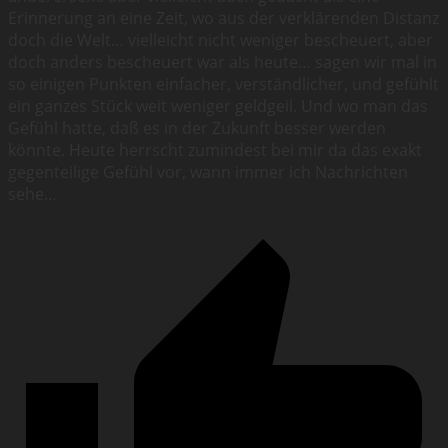
Erinnerung an eine Zeit, wo aus der verklärenden Distanz
doch die Welt… vielleicht nicht weniger bescheuert, aber
doch anders bescheuert war als heute… sagen wir mal in
so einigen Punkten einfacher, verständlicher, und gefühlt
ein ganzes Stück weit weniger geldgeil. Und wo man das
Gefühl hatte, daß es in der Zukunft besser werden
könnte. Heute herrscht zumindest bei mir da das exakt
gegenteilige Gefühl vor, wann immer ich Nachrichten
sehe…