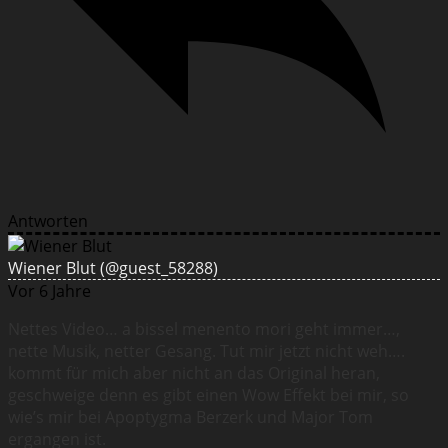
Antworten
Wiener Blut
(@guest_58288)
Vor 6 Jahre
Nettes Video… a bissel menento mori geht immer…,
nette Musik, netter Gesang. Tut mir jetzt nicht weh….
kommt für mich aber nicht an das Original heran,
geschweige denn es gibt einen Wow Effekt bei mir, so
wie’s mir bei Apoptygma Berzerk und Major Tom
ergangen ist.