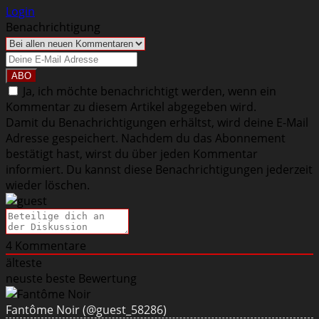
Login
Benachrichtigung
Ja, ich möchte benachrichtigt werden, wenn ein
Kommentar zu diesem Artikel abgegeben wird.
Damit du Benachrichtigungen erhältst, wird deine E-Mail
Adresse gespeichert. Nachdem du das Abonnement
bestätigt hast, wirst du über jeden Kommentar
informiert. Du kannst diese Benachrichtigungen jederzeit
wieder löschen.
4
Kommentare
älteste
neuste
beste Bewertung
Fantôme Noir
(@guest_58286)