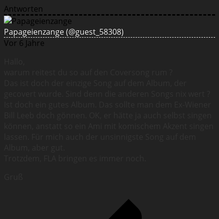
Antworten
Papageienzange
(@guest_58308)
Vor 6 Jahre
Hallo,
warum reitest du so auf den Coversong rum ?
Das ist doch der einzige Song auf dem Album, der
gecovert wurde. Sind denn die anderen Songs nix wert ?
Ist doch ein gutes Album. Das sollte man dem Ex-Wiener
Bill Leeb doch gönnen. OK, er hätte ja auch selbst singen
können, anstatt so ein Ami mit komischem Akzent singen
lassen. Für mich auch der unsinnigste Song auf dem
Album, aber gut.
Trotzdem, FLA bringen es immer noch.
Gruß