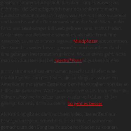
gewissen Jimmy Urine geholt, der aber – um es vorweg zu
nehmen – die Sache eigentlich nur noch schlimmer macht.
Zunächst einmal muss ich fragen, was FLA mit Falco verbindet
und kann bis auf die Gemeinsamkeit in der Stadt Wien, in der
Falco und Lead-Sänger Bill Leeb geboren sind, nichts finden.
Trotz intensiver Recherche scheint es, als hätte Front Line
Assembly zuviel von ihrem eigenen
Mindphaser
abbekommen.
Der Sound ist weder besser geworden noch wurde er durch
eine gelungen Interpretation gekrönt. Wie so etwas geht, hätte
man sich zum Beispiel bei
Spectra*Paris
abgucken können.
Jimmy Urine wird seinem Namen gerecht und liefert eine
notdürftige Version des Textes, die so klingt, als würde ein
Amerikaner mit einem Zettel vor dem Mikro stehen, von der er
hilflos die deutschen Worte abzulesen versucht. Immerhin – bei
Refrain „
Rock me Amadeus
“ ist er wieder voll dabei. Ich bin
geneigt, Comedy darin zu sehen.
So geht es besser
.
Als Krönung gibt es dann noch ein Video, das einfach nur
besorgniserregend schlecht ist. Es scheint, es wurde nur
gemacht, um den Song bei Youtube hochladen zu können.