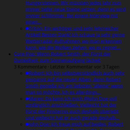
Hungersteinen. Wir müssten jedes Jahr nun
immer tiefer neue Steine setzen, denn es wird
immer schlimmer. Bei einem Interview mit
einen…
Triton
:
Ein wichtiger und sehr lehrreicher
Artikel! Besten Dank! Ich schaue ja sehr gerne
Wetterradar-Aufnahmen, wo man erkennen
kann, wie die Wolken ziehen, wo es regnet…
Cure-Pop: Wenn Robert Smith, der Fürst der
Dunkelheit, zum Sonnenaufgang lächelt
3 Kommentare · Letzter Kommentar vor 3 Tagen
Robert
:
Ich bin selbstverständlich auch sehr
gespannt auf die neuen Alben, denn Robert
Smith genieße ich am liebsten "alleine" wenn
man so möchte. Ich es allerdings…
Maren
:
Da kann ich mich @John Doe voll
umfänglich anschließen. Vielleicht hat der
Fürst der Finsternis auch deshalb überlebt
und vielleicht hat er auch gerade deshalb…
John Doe
:
Ich freue mich auf beides, Robert