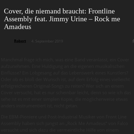
Cover, die niemand braucht: Frontline
Assembly feat. Jimmy Urine – Rock me
Amadeus
Robert
4. September 2019
Manchmal frage ich mich, was eine Band veranlasst, ein Cover
aufzunehmen. Eine Huldigung an die eigenen musikalischen
Einflüsse? Ein Lobgesang auf das Lebenswerk eines Künstlers?
Oder ob es bloß der Wunsch ist, auf dem Erfolg eines vielleicht
erfolgreicheren Original-Songs zu reiten? Wer sich an einem
Cover versucht, hat es nur scheinbar leicht, denn so wie ich das
sehe ist es mit einer simplen Kopie, die möglicherweise etwas
anders instrumentiert ist, nicht getan.
Die EBM-Pioniere und Post-Industrial Musiker von Front Line
Assembly haben sich jüngst an „Rock Me Amadeus“ von Falco
versucht und sich dazu die vermeintliche Hilfe von einem