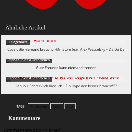
Ähnliche Artikel
Reingehoert
Cover, die niemand braucht: Hämatom feat. Alex Wesselsky – Da Da Da
Standpunkte & Szeneleben
Gute Freunde kann niemand trennen
Standpunkte & Szeneleben
Labubu: Schrecklich hässlich – Ein Hype den keiner braucht!!??
TAGS
Coversong
Falco
ndw
Kommentare
Kommentare abonnieren?