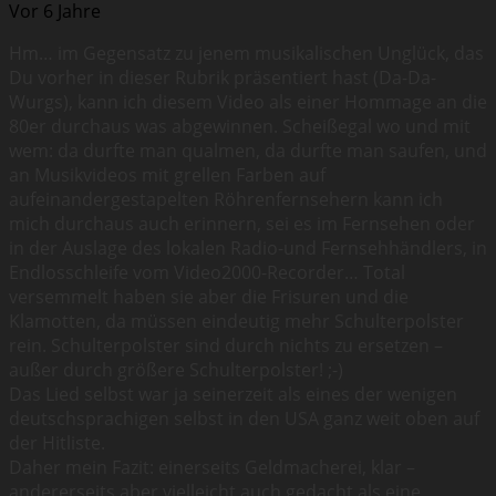
Vor 6 Jahre
Hm… im Gegensatz zu jenem musikalischen Unglück, das
Du vorher in dieser Rubrik präsentiert hast (Da-Da-
Wurgs), kann ich diesem Video als einer Hommage an die
80er durchaus was abgewinnen. Scheißegal wo und mit
wem: da durfte man qualmen, da durfte man saufen, und
an Musikvideos mit grellen Farben auf
aufeinandergestapelten Röhrenfernsehern kann ich
mich durchaus auch erinnern, sei es im Fernsehen oder
in der Auslage des lokalen Radio-und Fernsehhändlers, in
Endlosschleife vom Video2000-Recorder… Total
versemmelt haben sie aber die Frisuren und die
Klamotten, da müssen eindeutig mehr Schulterpolster
rein. Schulterpolster sind durch nichts zu ersetzen –
außer durch größere Schulterpolster! ;-)
Das Lied selbst war ja seinerzeit als eines der wenigen
deutschsprachigen selbst in den USA ganz weit oben auf
der Hitliste.
Daher mein Fazit: einerseits Geldmacherei, klar –
andererseits aber vielleicht auch gedacht als eine