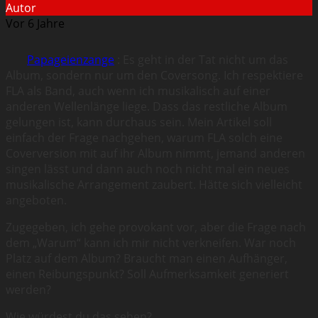
Autor
Vor 6 Jahre
Papageienzange
: Es geht in der Tat nicht um das
Album, sondern nur um den Coversong. Ich respektiere
FLA als Band, auch wenn ich musikalisch auf einer
anderen Wellenlänge liege. Dass das restliche Album
gelungen ist, kann durchaus sein. Mein Artikel soll
einfach der Frage nachgehen, warum FLA solch eine
Coverversion mit auf ihr Album nimmt, jemand anderen
singen lässt und dann auch noch nicht mal ein neues
musikalische Arrangement zaubert. Hätte sich vielleicht
angeboten.
Zugegeben, ich gehe provokant vor, aber die Frage nach
dem „Warum“ kann ich mir nicht verkneifen. War noch
Platz auf dem Album? Braucht man einen Aufhänger,
einen Reibungspunkt? Soll Aufmerksamkeit generiert
werden?
Wie würdest du das sehen?