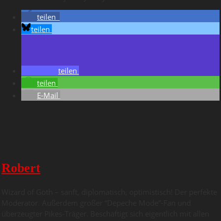
teilen
teilen
teilen
teilen
E-Mail
Robert
Wizard of Goth – sanft, diplomatisch, optimistisch! Der perfekte
Moderator. Außerdem großer “Depeche Mode”-Fan und
überzeugter Pikes-Träger. Beschäftigt sich eigentlich mit allen