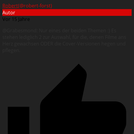
Robert
(@robert-forst)
Autor
Vor 15 Jahre
@Grabesmond: Nur eines der beiden Themen :) Es
stehen lediglich 2 zur Auswahl, für die, denen Filme ans
Herz gewachsen ODER die Cover-Versionen hegen und
pflegen.