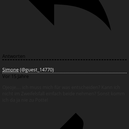
Antworten
Simone
(@guest_14770)
Vor 15 Jahre
Ojeoje…. ich muss mich für was entscheiden? Kann ich
nicht im Zweifelsfall einfach beide nehmen? Sonst komm
ich da ja nie zu Potte!