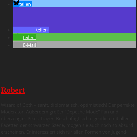
teilen
teilen
teilen
E-Mail
Robert
Wizard of Goth – sanft, diplomatisch, optimistisch! Der perfekte
Moderator. Außerdem großer “Depeche Mode”-Fan und
überzeugter Pikes-Träger. Beschäftigt sich eigentlich mit allen
Facetten der schwarzen Szene, mögen sie auch noch so absurd
erscheinen. Er interessiert sich für allen Formen von Jugend-