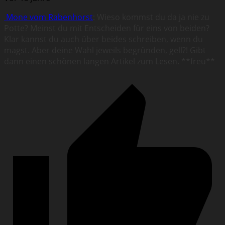
Mone vom Rabenhorst
: Wieso kommst du da ja nie zu
Potte? Meinst du mit Entscheiden für eins von beiden?
Klar kannst du auch über beides schreiben, wenn du
magst. Aber deine Wahl jeweils begründen, gell?! Gibt
dann einen schönen langen Artikel zum Lesen. **freu**