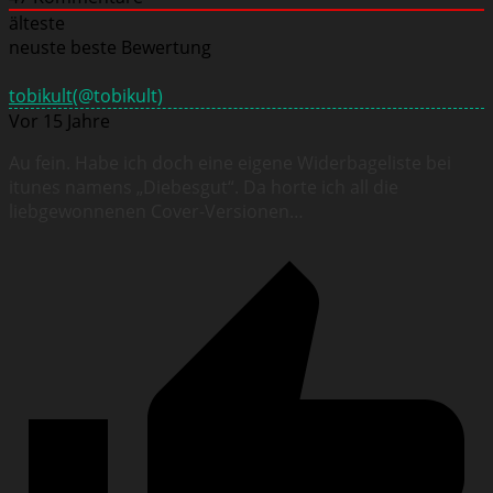
älteste
neuste
beste Bewertung
tobikult
(@tobikult)
Vor 15 Jahre
Au fein. Habe ich doch eine eigene Widerbageliste bei
itunes namens „Diebesgut“. Da horte ich all die
liebgewonnenen Cover-Versionen…