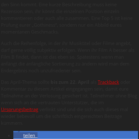
den Sinn kommt. Eine kurze Beschreibung muss keine
Rezension sein, ihr könnt die einzelnen Position einzeln
kommentieren oder auch alle zusammen. Eine Top 5 ist keine
Prüfung eurer „Gothiness“, sondern nur ein Abbild eures
momentanen Geschmacks.
Auch die Reihenfolge, in der ihr Musiktitel oder Filme angebt,
darf gerne völlig subjektiv erfolgen. Wenn ihr Film A besser als
Film B findet, dann ist das eben so. Spätestens wenn man
anfängt die anfängliche Sortierung zu ändern wird man dem
Endergebnis noch unzufriedener sein.
Das April-Thema sollte
bis zum 22. April
als
Trackback
oder
Kommentar zu diesem Artikel eingegangen sein, damit eure
Teilnahme an der Verlosung gesichert ist. Teilnehmer ohne Blog
wenn sich an die vertrauten Unterstützer, die im
Ursprungsbeitrag
verlinkt sind und die sich auch dieses mal
wieder liebevoll um die schriftlich eingereichten Beiträge
kümmern.
teilen