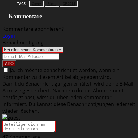
TAGS
Cover
Filme
GF 2011
Kommentare
Kommentare abonnieren?
Login
Benachrichtigung
Ja, ich möchte benachrichtigt werden, wenn ein
Kommentar zu diesem Artikel abgegeben wird.
Damit du Benachrichtigungen erhältst, wird deine E-Mail
Adresse gespeichert. Nachdem du das Abonnement
bestätigt hast, wirst du über jeden Kommentar
informiert. Du kannst diese Benachrichtigungen jederzeit
wieder löschen.
47
Kommentare