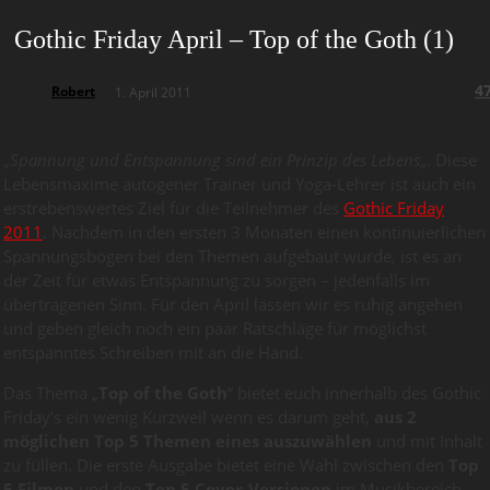
Gothic Friday April – Top of the Goth (1)
4
Robert
1. April 2011
„
Spannung und Entspannung sind ein Prinzip des Lebens
„. Diese
Lebensmaxime autogener Trainer und Yoga-Lehrer ist auch ein
erstrebenswertes Ziel für die Teilnehmer des
Gothic Friday
2011
. Nachdem in den ersten 3 Monaten einen kontinuierlichen
Spannungsbogen bei den Themen aufgebaut wurde, ist es an
der Zeit für etwas Entspannung zu sorgen – jedenfalls im
übertragenen Sinn. Für den April lassen wir es ruhig angehen
und geben gleich noch ein paar Ratschläge für möglichst
entspanntes Schreiben mit an die Hand.
Das Thema „
Top of the Goth
“ bietet euch innerhalb des Gothic
Friday’s ein wenig Kurzweil wenn es darum geht,
aus 2
möglichen Top 5 Themen eines auszuwählen
und mit Inhalt
zu füllen. Die erste Ausgabe bietet eine Wahl zwischen den
Top
5 Filmen
und den
Top 5 Cover-Versionen
im Musikbereich.