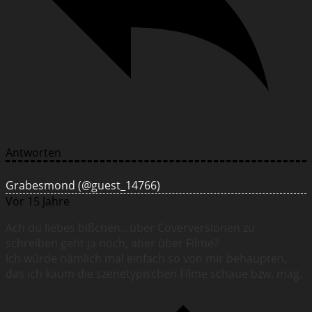
Antworten
Grabesmond
(@guest_14766)
Vor 15 Jahre
Ach du liebes bißchen…über Coverversionen zu
schreiben geht ja noch, aber über Filme?
Ich würde nämlich mal einfach so von mir behaupten,
das ich kaum die szenetypischen Filme schaue bzw. mag.