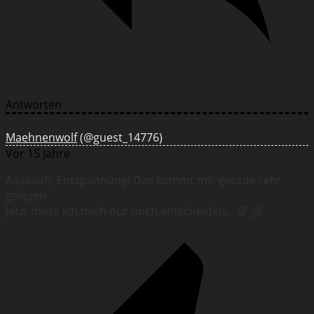
Antworten
Maehnenwolf
(@guest_14776)
Vor 15 Jahre
Aaaaaah, Entspannung! Das kommt mir gerade sehr
gelegen.
Jetzt muss ich mich nur noch entscheiden… @_@