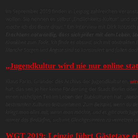
Im September 2019 finden in Leipzig zahlreichen Verans
wollen. Sie nennen es selbst „Endlichkeits-Kultur“ und s
mache ich das Beste draus.
“ Ein Interview mit Dirk Rotzsch
Erachtens notwendig, dass sich jeder mit dem Leben, S
Krankheit zum Tode. Ich finde es absurd, sich mit abstrakten
Manche Sorgen und Ängste sind so konstruiert und fallen do
„Jugendkultur wird nie nur online sta
Klaus Farin, Gründer des Archivs der Jugendkulturen,
wir
hat, das seit je her keine Förderung der Stadt Berlin ode
einen wichtigen Teil im Leben der Subkulturen hat: „
Natür
bestimmten Kulturen teilzunehmen. Zum Beispiel, wenn du der e
kriegt man alles mit, wenn man möchte, und es gibt auch Juge
immer das Bedürfnis, sich mit Gleichgesinnten zu vernetzen und 
WGT 2019: Leipzig führt Gästetaxe e