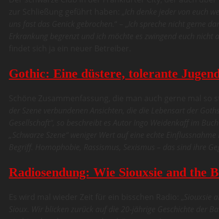
zur Schließung geführt haben: „
Ich denke jeder von euch we
uns fast das Genick gebrochen.
“ – „
Ich spreche nicht gerne da
Erkrankung begrenzt und ich möchte es zwingend euch nicht a
findet sich ja ein neuer Betreiber.
Gothic: Eine düstere, tolerante Jugen
Schöne Zusammenfassung, die man auch gerne mal so st
der Szene verbundenen Ansichten, die die Lebensart der Goths
Gesellschaft“, so beschreibt es Autor Ingo Weidenkaff im Buc
„Schwarze Szene“ weniger Wert auf eine echte Einflussnahme ih
Begriff. Homophobie, Rassismus, Sexismus – das sind ihre Ge
Radiosendung: Wie Siouxsie and the 
Es wird mal wieder Zeit für ein bisschen Radio: „
Siouxsie 
Sioux. Wir blicken zurück auf die 20-jährige Geschichte der 