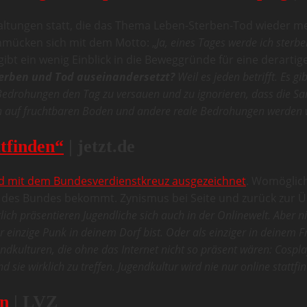
taltungen statt, die das Thema Leben-Sterben-Tod wieder m
chmücken sich mit dem Motto: „
Ja, eines Tages werde ich sterb
 gibt ein wenig Einblick in die Beweggründe für eine derartig
terben und Tod auseinandersetzt?
Weil es jeden betrifft. Es g
 Bedrohungen den Tag zu versauen und zu ignorieren, dass die Sa
ch auf fruchtbaren Boden und andere reale Bedrohungen werden w
ttfinden“
| jetzt.de
d mit dem Bundesverdienstkreuz ausgezeichnet
. Womöglich
r des Bundes bekommt. Zynismus bei Seite und zurück zur Über
lich präsentieren Jugendliche sich auch in der Onlinewelt. Aber ni
inzige Punk in deinem Dorf bist. Oder als einziger in deinem Fr
ndkulturen, die ohne das Internet nicht so präsent wären: Cospla
sie wirklich zu treffen. Jugendkultur wird nie nur online stattfi
in
| LVZ