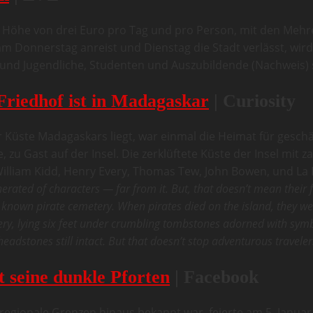
 Höhe von drei Euro pro Tag und pro Person, mit den Mehrei
m Donnerstag anreist und Dienstag die Stadt verlässt, wird 
nd Jugendliche, Studenten und Auszubildende (Nachweis) 
Friedhof ist in Madagaskar
| Curiosity
er Küste Madagaskars liegt, war einmal die Heimat für geschät
, zu Gast auf der Insel. Die zerklüftete Küste der Insel mit z
William Kidd, Henry Every, Thomas Tew, John Bowen, und La B
erated of characters — far from it. But, that doesn’t mean their f
 known pirate cemetery. When pirates died on the island, they we
, lying six feet under crumbling tombstones adorned with symbol
adstones still intact. But that doesn’t stop adventurous travelers
st seine dunkle Pforten
| Facebook
regionale Grenzen hinaus bekannt war, feierte am 5. Januar s