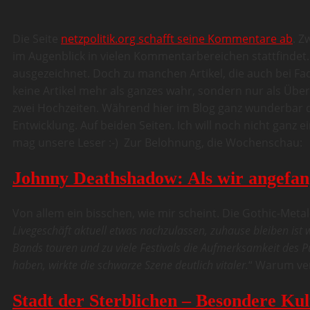
Die Seite
netzpolitik.org schafft seine Kommentare ab
. Z
im Augenblick in vielen Kommentarbereichen stattfindet.
ausgezeichnet. Doch zu manchen Artikel, die auch bei 
keine Artikel mehr als ganzes wahr, sondern nur als Übe
zwei Hochzeiten. Während hier im Blog ganz wunderbar d
Entwicklung. Auf beiden Seiten. Ich will noch nicht ganz 
mag unsere Leser :-) Zur Belohnung, die Wochenschau:
Johnny Deathshadow: Als wir angefange
Von allem ein bisschen, wie mir scheint. Die Gothic-Me
Livegeschäft aktuell etwas nachzulassen, zuhause bleiben ist w
Bands touren und zu viele Festivals die Aufmerksamkeit des P
haben, wirkte die schwarze Szene deutlich vitaler.
“ Warum ver
Stadt der Sterblichen – Besondere Ku