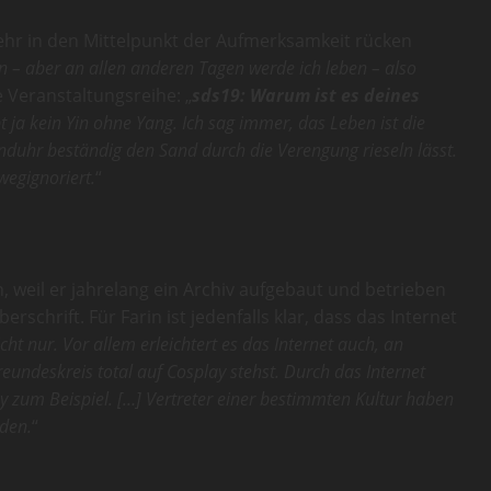
ehr in den Mittelpunkt der Aufmerksamkeit rücken
en – aber an allen anderen Tagen werde ich leben – also
e Veranstaltungsreihe: „
sds19: Warum ist es deines
ibt ja kein Yin ohne Yang. Ich sag immer, das Leben ist die
nduhr beständig den Sand durch die Verengung rieseln lässt.
egignoriert.
“
, weil er jahrelang ein Archiv aufgebaut und betrieben
schrift. Für Farin ist jedenfalls klar, dass das Internet
cht nur. Vor allem erleichtert es das Internet auch, an
eundeskreis total auf Cosplay stehst. Durch das Internet
y zum Beispiel. […] Vertreter einer bestimmten Kultur haben
nden.
“