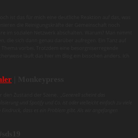
ch ist das für mich eine deutliche Reaktion auf das, was
ionieren die Reinigungskräfte der Gemeinschaft noch
tare im sozialen Netzwerk abschalten. Warum? Man nimmt
en, die sich dann genau darüber aufregen. Ein Tanz auf
am Thema vorbei. Trotzdem eine besorgniserregende
cherweise läuft das hier im Blog ein bisschen anders. Ich
aler
| Monkeypress
r den Zustand der Szene. „
Generell scheint das
ierung und Spotify und Co. ist oder vielleicht einfach zu viele
Eindruck, dass es ein Problem gibt. Als wir angefangen
#sds19