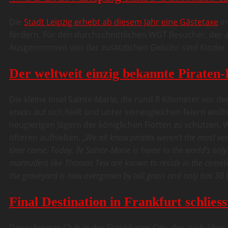
Die
Stadt Leipzig erhebt ab diesem Jahr eine Gästetaxe
in
fördern. Für den durchschnittlichen WGT Besucher, der a
Ausgenommen von der zusätzlichen Gebühr sind Kinder u
Der weltweit einzig bekannte Piraten-
Die kleine Insel Sainte-Marie, die rund 8 Kilometer vor d
etwas auf sich hielt und unter seinesgleichen feiern wollte
neugierigen Jägern der königlichen Flotten zu schützen. 
öfteren aufhielten. „
We all know pirates weren’t the most ven
time came. Today, Île Sainte-Marie is home to the world’s only
marauders like Thomas Tew are known to reside in the cemetery
the graveyard is now overgrown by tall grass and only has 30 he
Final Destination in Frankfurt schlies
Der schwarze Club in der Frankfurter City, der auch über 