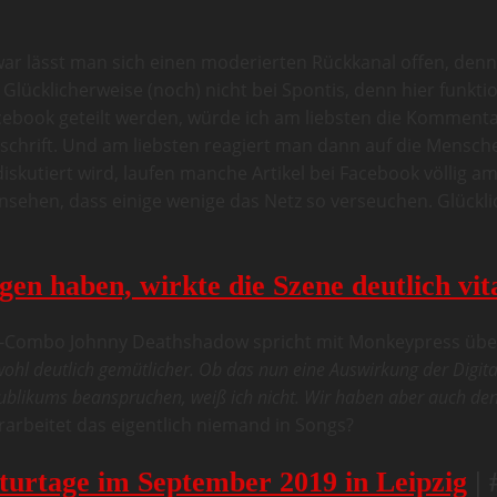
war lässt man sich einen moderierten Rückkanal offen, denno
 Glücklicherweise (noch) nicht bei Spontis, denn hier funkt
Facebook geteilt werden, würde ich am liebsten die Kommen
rschrift. Und am liebsten reagiert man dann auf die Mensch
iskutiert wird, laufen manche Artikel bei Facebook völlig 
einsehen, dass einige wenige das Netz so verseuchen. Glückli
n haben, wirkte die Szene deutlich vit
tal-Combo Johnny Deathshadow spricht mit Monkeypress übe
ohl deutlich gemütlicher. Ob das nun eine Auswirkung der Digitalis
ublikums beanspruchen, weiß ich nicht. Wir haben aber auch den 
arbeitet das eigentlich niemand in Songs?
lturtage im September 2019 in Leipzig
| 