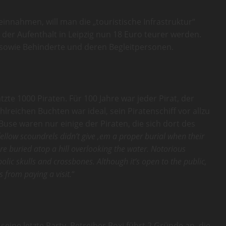
nnahmen, will man die „touristische Infrastruktur“
der Aufenthalt in Leipzig nun 18 Euro teurer werden.
sowie Behinderte und deren Begleitpersonen.
zte 1000 Piraten. Für 100 Jahre war jeder Pirat, der
ahlreichen Buchten war ideal, sein Piratenschiff vor allzu
use waren nur einige der Piraten, die sich dort des
ellow scoundrels didn’t give ‚em a proper burial when their
re buried atop a hill overlooking the water. Notorious
ic skulls and crossbones. Although it’s open to the public,
 from paying a visit.
“
eine letzte Party. Betreiber Boxi führt 2 Gründe an, die