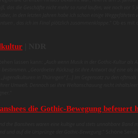
iß, das die Geschäfte nicht mehr so rund laufen, wie noch vor 5 
rüber, in den letzten Jahren habe ich schon einige Weggefährten v
ntuen , das ich im Final plötzlich zusammenklappe
.“ Ob es mit 
dkultur
| NDR
ehen lassen kann: „
Auch wenn Musik in der Gothic-Kultur als 
 bestimmen. „Geordneter Rückzug ist ihre Antwort auf eine als 
h „Jugendkulturen in Thüringen“ […] Im Gegensatz zu den oftmals
rer Umwelt. Dennoch sei ihre Weltanschauung nicht inhaltsleer: 
gner.
“
Banshees die Gothic-Bewegung befeuert 
and the Banshees waren eine kultige und stets unnahbare Band m
Band und auf die Ursprünge der Gothic-Bewegung
.“ Schöne Sendu