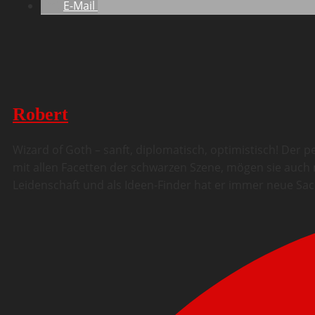
E-Mail
Robert
Wizard of Goth – sanft, diplomatisch, optimistisch! Der
mit allen Facetten der schwarzen Szene, mögen sie auch n
Leidenschaft und als Ideen-Finder hat er immer neue Sa