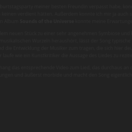
eburtstagsparty meiner besten Freundin verpasst habe, kon
 keinen verdient hätten. Außerdem konnte ich mir ja auch si
en Album
Sounds of the Universe
konnte meine Erwartungen
n dem neuen Stück zu einer sehr angenehmen Symbiose und 
sikalischen Wurzeln heraushört, lässt der Song typische Po
 die Entwicklung der Musiker zum tragen, die sich hier deutl
laufe wie ein Kunstkritiker die Aussage des Liedes zu rezit
ang das entsprechende Video zum Lied, das durchaus an da
 gelungen und äußerst morbide und macht den Song eigentli