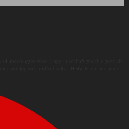
d überzeugter Pikes-Träger. Beschäftigt sich eigentlich
ormen von Jugend- und Subkultur. Heiße Eisen sind seine