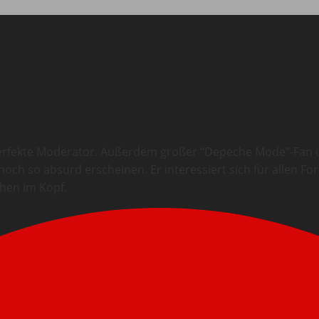
 perfekte Moderator. Außerdem großer “Depeche Mode”-Fan un
och so absurd erscheinen. Er interessiert sich für allen F
chen im Kopf.