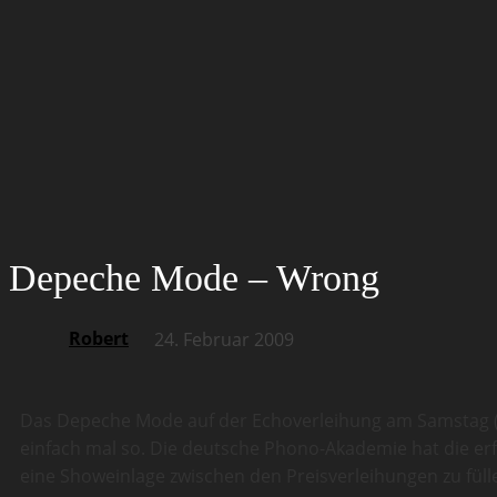
Depeche Mode – Wrong
Robert
24. Februar 2009
Das Depeche Mode auf der Echoverleihung am Samstag (21
einfach mal so. Die deutsche Phono-Akademie hat die er
eine Showeinlage zwischen den Preisverleihungen zu fül