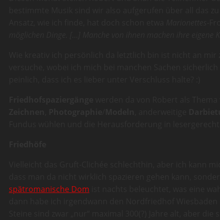
bestimmte Musik sind wir also aufgerufen über all das zu
Ansatz, wie ich finde, hat doch schon etwa
Marionettes
-Fr
möglichen Dinge. […] Manche von ihnen machen ihre eigene Kle
Wie kreativ ich persönlich da letztlich bin ist nicht an mi
versuche, wobei ich mich bei manchen Sachen sicherlich g
peinlich, dass ich es lieber unter Verschluss halte? :)
Friedhofspaziergänge
werden da von Robert als Thema
Zeichnen
,
Photographie
/
Modeln
, anderweitige
Darbie
Fundus wühlen und die Herausforderung in lesergerecht
Friedhöfe
Vielleicht das Gruft-Clichée schlechthin, aber ich kann m
dass man da nicht wirklich spazieren gehen kann, sondern 
spätromanische Dom
ist nachts beleuchtet, was eine w
dann habe ich irgendwann den Nordfriedhof Wiesbaden ke
Steine sind zwar „nur“ maximal 300(?) Jahre alt, aber di