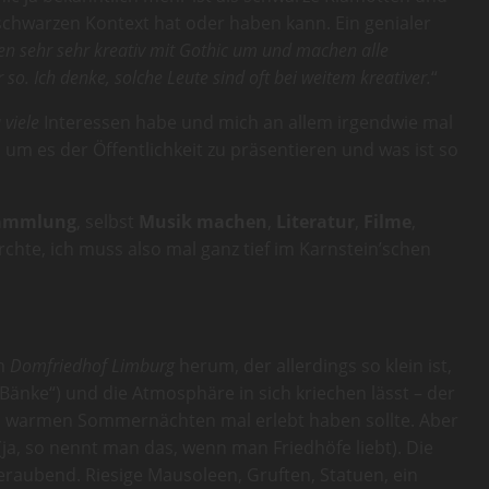
 schwarzen Kontext hat oder haben kann. Ein genialer
en sehr sehr kreativ mit Gothic um und machen alle
. Ich denke, solche Leute sind oft bei weitem kreativer.
“
 viele
Interessen habe und mich an allem irgendwie mal
 um es der Öffentlichkeit zu präsentieren und was ist so
ammlung
, selbst
Musik machen
,
Literatur
,
Filme
,
ürchte, ich muss also mal ganz tief im Karnstein’schen
em
Domfriedhof Limburg
herum, der allerdings so klein ist,
r Bänke“) und die Atmosphäre in sich kriechen lässt – der
in warmen Sommernächten mal erlebt haben sollte. Aber
(ja, so nennt man das, wenn man Friedhöfe liebt). Die
beraubend. Riesige Mausoleen, Gruften, Statuen, ein