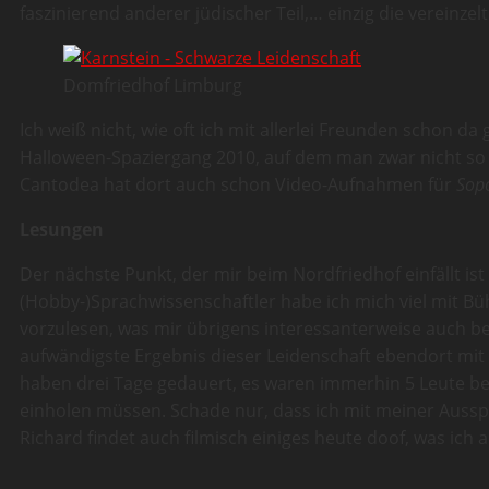
faszinierend anderer jüdischer Teil,… einzig die vereinz
Domfriedhof Limburg
Ich weiß nicht, wie oft ich mit allerlei Freunden schon 
Halloween-Spaziergang 2010, auf dem man zwar nicht so v
Cantodea hat dort auch schon Video-Aufnahmen für
Sop
Lesungen
Der nächste Punkt, der mir beim Nordfriedhof einfällt is
(Hobby-)Sprachwissenschaftler habe ich mich viel mit B
vorzulesen, was mir übrigens interessanterweise auch be
aufwändigste Ergebnis dieser Leidenschaft ebendort mit
haben drei Tage gedauert, es waren immerhin 5 Leute bet
einholen müssen. Schade nur, dass ich mit meiner Ausspr
Richard findet auch filmisch einiges heute doof, was ich a