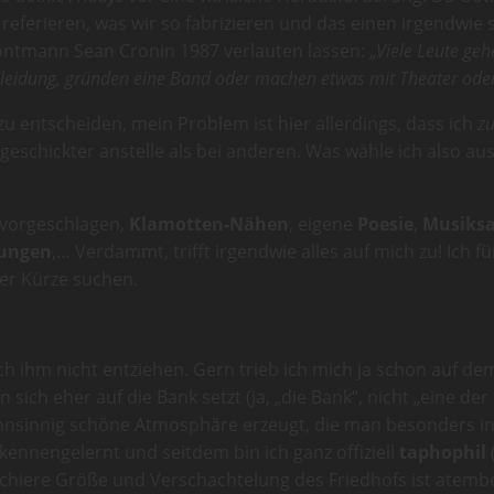
 referieren, was wir so fabrizieren und das einen irgendwie
ontmann Sean Cronin 1987 verlauten lassen: „
Viele Leute geh
idung, gründen eine Band oder machen etwas mit Theater oder so
r zu entscheiden, mein Problem ist hier allerdings, dass ich
zu
eschickter anstelle als bei anderen. Was wähle ich also aus
 vorgeschlagen,
Klamotten-Nähen
, eigene
Poesie
,
Musiks
tungen
,… Verdammt, trifft irgendwie alles auf mich zu! Ich f
er Kürze suchen.
ich ihm nicht entziehen. Gern trieb ich mich ja schon auf d
sich eher auf die Bank setzt (ja, „die Bank“, nicht „eine de
ahnsinnig schöne Atmosphäre erzeugt, die man besonders 
nnengelernt und seitdem bin ich ganz offiziell
taphophil
e schiere Größe und Verschachtelung des Friedhofs ist atem