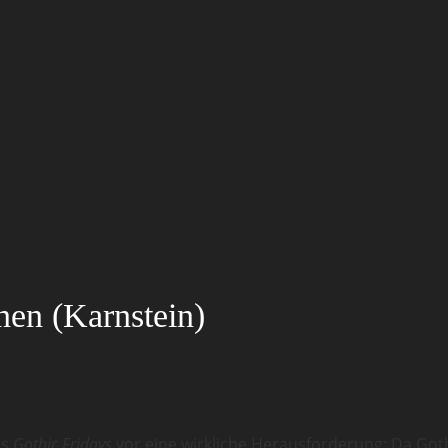
nen (Karnstein)
es
Gothic Fridays
vor eine wirkliche Herausforderung: Da Goth