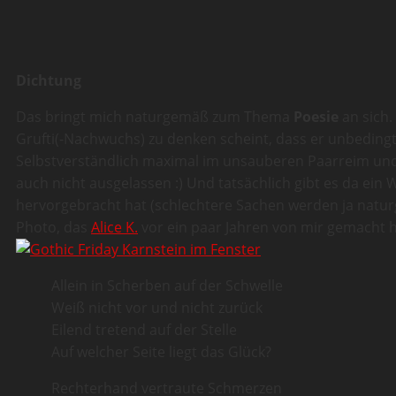
Dichtung
Das bringt mich naturgemäß zum Thema
Poesie
an sich.
Grufti(-Nachwuchs) zu denken scheint, dass er unbeding
Selbstverständlich maximal im unsauberen Paarreim und 
auch nicht ausgelassen :) Und tatsächlich gibt es da ein
hervorgebracht hat (schlechtere Sachen werden ja naturge
Photo, das
Alice K.
vor ein paar Jahren von mir gemacht h
Allein in Scherben auf der Schwelle
Weiß nicht vor und nicht zurück
Eilend tretend auf der Stelle
Auf welcher Seite liegt das Glück?
Rechterhand vertraute Schmerzen