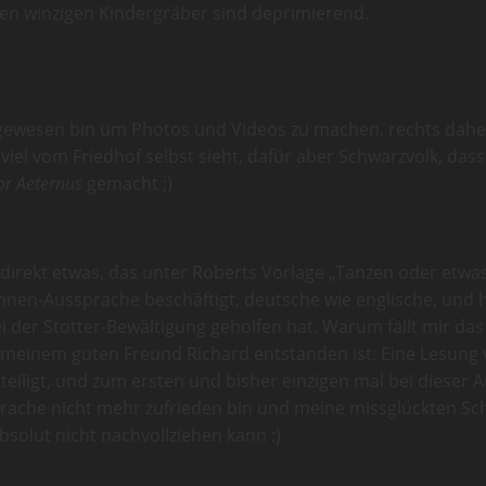
elten winzigen Kindergräber sind deprimierend.
da gewesen bin um Photos und Videos zu machen, rechts dahe
iel vom Friedhof selbst sieht, dafür aber Schwarzvolk, das
or Aeternus
gemacht ;)
t direkt etwas, das unter Roberts Vorlage „Tanzen oder etwa
ühnen-Aussprache beschäftigt, deutsche wie englische, und
i der Stotter-Bewältigung geholfen hat. Warum fällt mir da
 meinem guten Freund Richard entstanden ist: Eine Lesung 
eiligt, und zum ersten und bisher einzigen mal bei dieser A
ache nicht mehr zufrieden bin und meine missglückten Scha
bsolut nicht nachvollziehen kann :)