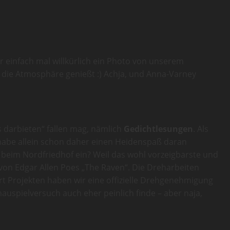
r einfach mal willkürlich ein Photo von unserem
s die Atmosphäre genießt :) Achja, und Anna-Varney
s darbieten“ fallen mag, nämlich
Gedichtlesungen
. Als
 habe allein schon daher einen Heidenspaß daran
s beim Nordfriedhof ein? Weil das wohl vorzeigbarste und
von Edgar Allen Poes „The Raven“. Die Dreharbeiten
rt Projekten haben wir eine offizielle Drehgenehmigung
uspielversuch auch eher peinlich finde – aber naja,