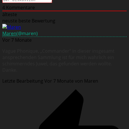
4
Kommentare
älteste
neuste
beste Bewertung
Maren
(@maren)
Vor 7 Monate
Vague Phonique, „Commander“ in dieser insgesamt
ansprechenden Sammlung ist für mich wahrlich ein
schimmerndes Juwel, das gefunden werden wollte.
Danke.
Letzte Bearbeitung Vor 7 Monate von Maren