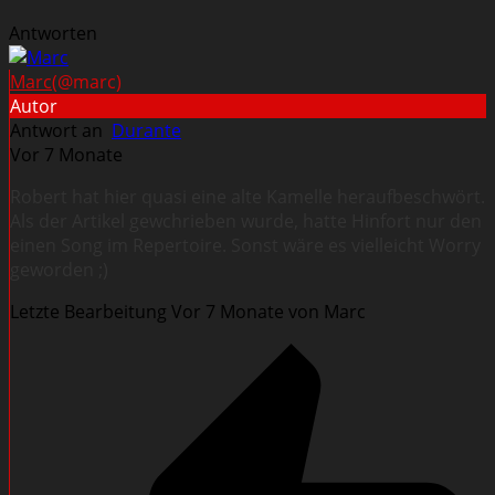
Antworten
Marc
(@marc)
Autor
Antwort an
Durante
Vor 7 Monate
Robert hat hier quasi eine alte Kamelle heraufbeschwört.
Als der Artikel gewchrieben wurde, hatte Hinfort nur den
einen Song im Repertoire. Sonst wäre es vielleicht Worry
geworden ;)
Letzte Bearbeitung Vor 7 Monate von Marc