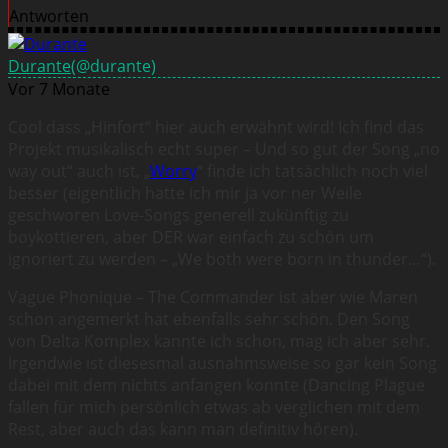
Antworten
Durante
(@durante)
Vor 7 Monate
Cool dass „Hinfort“ hier auch erwähnt wird! Ich find das
Projekt musikalisch echt super – Und so gut der Song „no
way out“ auch ist, „
Worry
“ finde ich tatsächlich noch viel
besser (eigentlich hatte ich mir ja vor ner Weile
geschworen Love-Songs generell zukünftig zu
boykottieren, aber DER war einfach zu schön um
ignoriert zu werden – „We both were born in thunder…“).
Vague Phonique – The Commander ist aber wie Maren
schon angemerkt hat ebenfalls sehr schön. Den Song
von Delta Komplex kannte ich schon, mag ich aber sehr.
Irgendwie ist diesesmal ausnahmsweise so gar kein Song
dabei mit dem nichts anfangen konnte (Dancing Plague
fallen für mich persönlich etwas ab verglichen mit dem
Rest, aber auch das kann man definitiv hören).