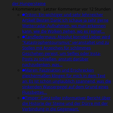
der Hungersteine
4 Kommentare · Letzter Kommentar vor 12 Stunden
Triton
:
Ein wichtiger und sehr lehrreicher
Artikel! Besten Dank! Ich schaue ja sehr gerne
Wetterradar-Aufnahmen, wo man erkennen
kann, wie die Wolken ziehen, wo es regnet…
Tanzfledermaus
:
Absolut korrekt! Lieber wird
"Katastrophentourismus" veranstaltet und zu
Stellen mit Anzeichen für schlimmes
Geschehen gereist, um Selfies oder Insta-
Posts zu schießen, anstatt darüber
nachzudenken, was…
Maren
:
Faszination und Erschrecken
gleichermaßen klingen für mich in dem Text
an. Es ist schon unglaublich spannend, was die
sinkenden Wasserpegel auf dem Grund eines
Flussbettes…
Timper
:
Ganz toller informativer Bericht über
die Historie der Steine und der Dürre mit der
Verbindung in die Gegenwart.