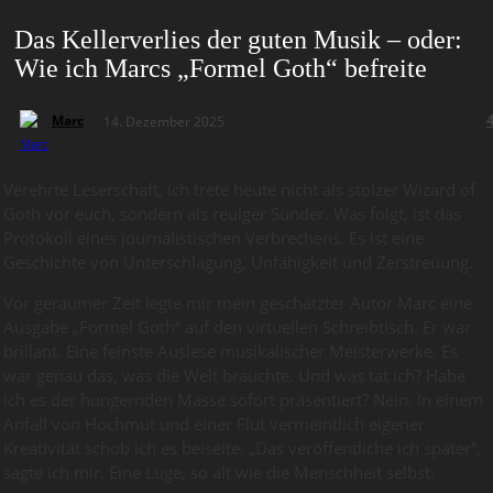
Das Kellerverlies der guten Musik – oder:
Wie ich Marcs „Formel Goth“ befreite
Marc
14. Dezember 2025
Verehrte Leserschaft, ich trete heute nicht als stolzer Wizard of
Goth vor euch, sondern als reuiger Sünder. Was folgt, ist das
Protokoll eines journalistischen Verbrechens. Es ist eine
Geschichte von Unterschlagung, Unfähigkeit und Zerstreuung.
Vor geraumer Zeit legte mir mein geschätzter Autor Marc eine
Ausgabe „Formel Goth“ auf den virtuellen Schreibtisch. Er war
brillant. Eine feinste Auslese musikalischer Meisterwerke. Es
war genau das, was die Welt brauchte. Und was tat ich? Habe
ich es der hungernden Masse sofort präsentiert? Nein. In einem
Anfall von Hochmut und einer Flut vermeintlich eigener
Kreativität schob ich es beiseite. „Das veröffentliche ich später“,
sagte ich mir. Eine Lüge, so alt wie die Menschheit selbst.