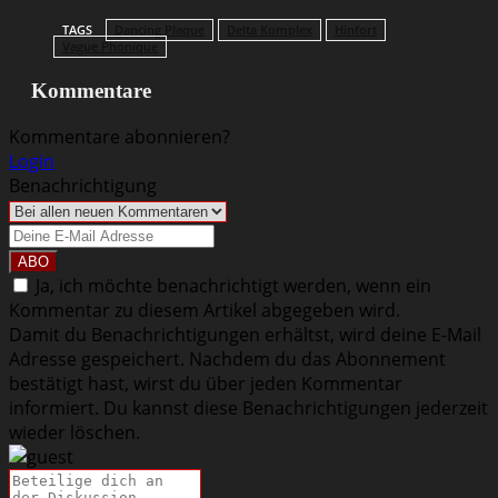
TAGS
Dancing Plaque
Delta Komplex
Hinfort
Vague Phonique
Kommentare
Kommentare abonnieren?
Login
Benachrichtigung
Ja, ich möchte benachrichtigt werden, wenn ein
Kommentar zu diesem Artikel abgegeben wird.
Damit du Benachrichtigungen erhältst, wird deine E-Mail
Adresse gespeichert. Nachdem du das Abonnement
bestätigt hast, wirst du über jeden Kommentar
informiert. Du kannst diese Benachrichtigungen jederzeit
wieder löschen.