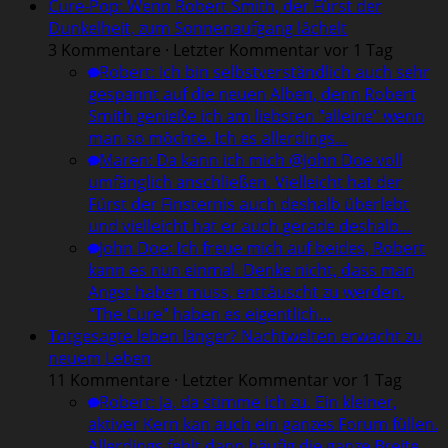
Cure-Pop: Wenn Robert Smith, der Fürst der
Dunkelheit, zum Sonnenaufgang lächelt
3 Kommentare · Letzter Kommentar vor 1 Tag
Robert
:
Ich bin selbstverständlich auch sehr
gespannt auf die neuen Alben, denn Robert
Smith genieße ich am liebsten "alleine" wenn
man so möchte. Ich es allerdings…
Maren
:
Da kann ich mich @John Doe voll
umfänglich anschließen. Vielleicht hat der
Fürst der Finsternis auch deshalb überlebt
und vielleicht hat er auch gerade deshalb…
John Doe
:
Ich freue mich auf beides, Robert
kann es nun einmal. Denke nicht, dass man
Angst haben muss, enttäuscht zu werden.
"The Cure" haben es eigentlich…
Totgesagte leben länger? Nachtwelten erwacht zu
neuem Leben
11 Kommentare · Letzter Kommentar vor 1 Tag
Robert
:
Ja, da stimme ich zu. Ein kleiner,
aktiver Kern kan auch ein ganzes Forum füllen.
Allerdings fehlt dann häufig die ganze Breite