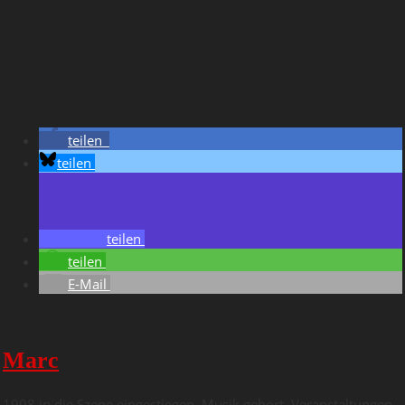
teilen
teilen
teilen
teilen
E-Mail
Marc
1998 in die Szene eingestiegen. Musik gehört, Veranstaltungen