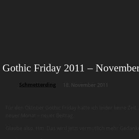
Gothic Friday 2011 – November
Schmetterding
18. November 2011
Für den Oktober Gothic Friday hatte ich leider keine Zeit.
neuer Monat – neuer Beitrag.
Glaube also. Hm. Das wird jetzt vermutlich mehr Gedanke