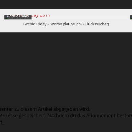
Gothic Friday
Gothic Friday – Woran glaube ich? (Glückssucher)
entar zu diesem Artikel abgegeben wird.
l Adresse gespeichert. Nachdem du das Abonnement bestäti
n.