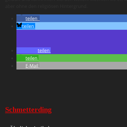
aber ohne den religiösen Hintergrund.
teilen
teilen
teilen
teilen
E-Mail
Schmetterding