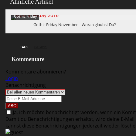
Ähnliche Artikel
Gothic Friday
Gothic Friday November – Woran glaubst Du?
TAGS
GF 2011
Kommentare
Kommentare abonnieren?
Login
Benachrichtigung
Ja, ich möchte benachrichtigt werden, wenn ein Komm
Damit du Benachrichtigungen erhältst, wird deine E-Mai
kannst diese Benachrichtigungen jederzeit wieder lösche