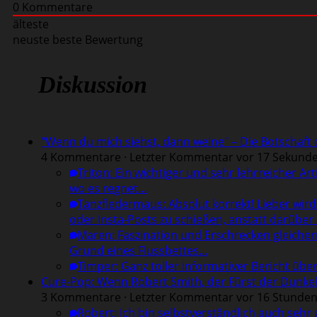
0
Kommentare
älteste
neuste
beste Bewertung
Diskussion
"Wenn du mich siehst, dann weine" – Die Botschaft
4 Kommentare · Letzter Kommentar vor 17 Sekund
Triton
:
Ein wichtiger und sehr lehrreicher A
wo es regnet…
Tanzfledermaus
:
Absolut korrekt! Lieber wir
oder Insta-Posts zu schießen, anstatt darübe
Maren
:
Faszination und Erschrecken gleiche
Grund eines Flussbettes…
Timper
:
Ganz toller informativer Bericht übe
Cure-Pop: Wenn Robert Smith, der Fürst der Dunke
3 Kommentare · Letzter Kommentar vor 16 Stunde
Robert
:
Ich bin selbstverständlich auch sehr