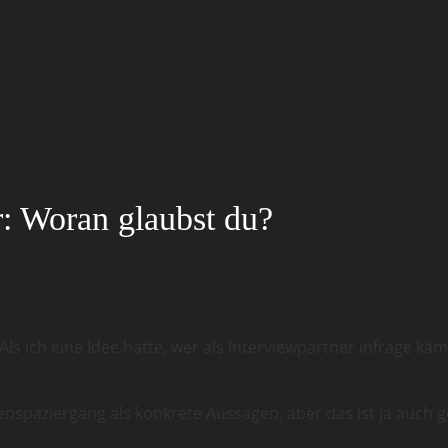
: Woran glaubst du?
 Als ich eine Idee hatte, wer als Interviewpartner infrage kä
nspaziergang als konkrete Aussagen, aber das ist ja auch 