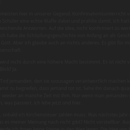
.
ie meisten hier in unserer Gegend. Konfirmationsunterricht 
re Schüler eine echte Waffe dabei und prahlte damit. Ich ha
eichende Antworten. Auf die Idee, nicht konfirmiert zu wer
Ich habe die Schöpfungsgeschichte von Anfang an als Gesch
 Gott. Aber ich glaube auch an nichts anderes. Es gibt für m
ssenschaft.
e wird nicht durch eine höhere Macht bestimmt. Es ist nicht
lick? Ja.
 Tod jemanden, den sie sozusagen verantwortlich machen 
it zu begreifen, dass jemand tot ist. Sehe ihn danach quas
 wieder an manche Zeit mit ihm. Nur wenn man jemanden ver
 was passiert. Ich lebe jetzt und hier.
e, sobald ich Kirchensteuer zahlen muss. Was nächstes Jahr se
s es meiner Meinung nach nicht gibt? Nicht vorstellbar. Au
erde ich ihnen keine Steine in den Weg legen. Die Idee von P