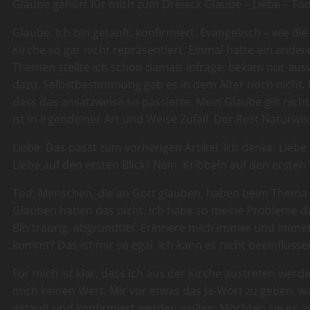
Glaube gehört für mich zum Dreieck Glaube – Liebe – Tod
Glaube: Ich bin getauft, konfirmiert. Evangelisch – wie d
Kirche so gar nicht repräsentiert. Einmal hatte ein ande
Themen stellte ich schon damals infrage, bekam nur ausw
dazu. Selbstbestimmung gab es in dem Alter noch nicht. 
dass das ansatzweise so passierte. Mein Glaube gilt nicht
ist in irgendeiner Art und Weise Zufall. Der Rest Naturwi
Liebe: Das passt zum vorherigen Artikel. Ich denke, Lieb
Liebe auf den ersten Blick? Nein. Kribbeln auf den ersten B
Tod: Menschen, die an Gott glauben, haben beim Thema
Glauben haben das nicht. Ich habe so meine Probleme dam
Bin traurig, abgrundtief. Erinnere mich immer und immer
kommt? Das ist mir so egal. Ich kann es nicht beeinflussen,
Für mich ist klar, dass ich aus der Kirche austreten werd
mich keinen Wert. Mir vor etwas das Ja-Wort zu geben, wa
getauft und konfirmiert werden wollen. Möchten sie es, w