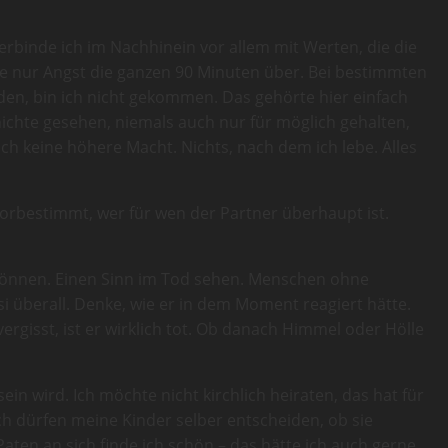
verbinde ich im Nachhinein vor allem mit Werten, die die
tte nur Angst die ganzen 90 Minuten über. Bei bestimmten
den, bin ich nicht gekommen. Das gehörte hier einfach
ichte gesehen, niemals auch nur für möglich gehalten,
ich keine höhere Macht. Nichts, nach dem ich lebe. Alles
 vorbestimmt, wer für wen der Partner überhaupt ist.
können. Einen Sinn im Tod sehen. Menschen ohne
i überall. Denke, wie er in dem Moment reagiert hätte.
gisst, ist er wirklich tot. Ob danach Himmel oder Hölle
in wird. Ich möchte nicht kirchlich heiraten, das hat für
ch dürfen meine Kinder selber entscheiden, ob sie
aten an sich finde ich schön – das hätte ich auch gerne,