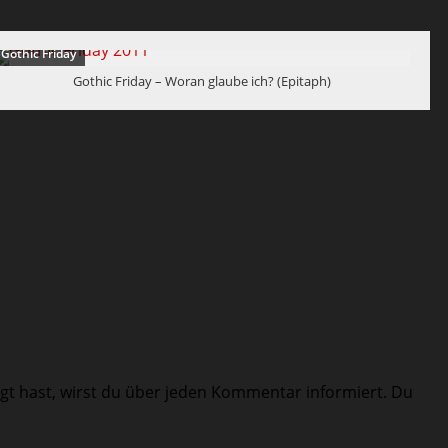
Gothic Friday
Gothic Friday – Woran glaube ich? (Epitaph)
gt hast, wirst du über jeden Kommentar informiert. Du