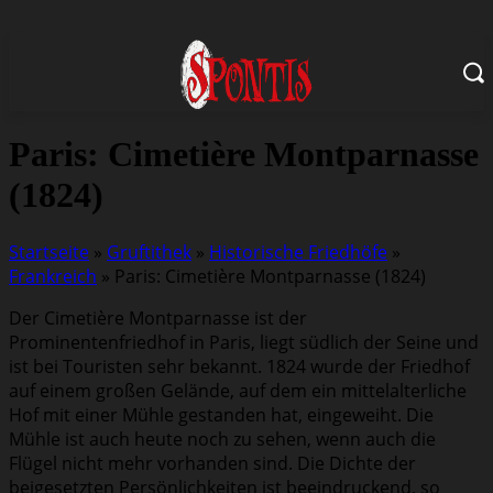
Paris: Cimetière Montparnasse
(1824)
Startseite
»
Gruftithek
»
Historische Friedhöfe
»
Frankreich
»
Paris: Cimetière Montparnasse (1824)
Der Cimetière Montparnasse ist der
Prominentenfriedhof in Paris, liegt südlich der Seine und
ist bei Touristen sehr bekannt. 1824 wurde der Friedhof
auf einem großen Gelände, auf dem ein mittelalterliche
Hof mit einer Mühle gestanden hat, eingeweiht. Die
Mühle ist auch heute noch zu sehen, wenn auch die
Flügel nicht mehr vorhanden sind. Die Dichte der
beigesetzten Persönlichkeiten ist beeindruckend, so