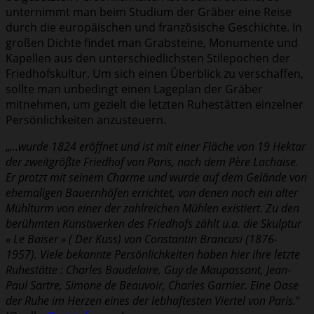
unternimmt man beim Studium der Gräber eine Reise
durch die europäischen und französische Geschichte. In
großen Dichte findet man Grabsteine, Monumente und
Kapellen aus den unterschiedlichsten Stilepochen der
Friedhofskultur. Um sich einen Überblick zu verschaffen,
sollte man unbedingt einen Lageplan der Gräber
mitnehmen, um gezielt die letzten Ruhestätten einzelner
Persönlichkeiten anzusteuern.
„
…wurde 1824 eröffnet und ist mit einer Fläche von 19 Hektar
der zweitgrößte Friedhof von Paris, nach dem Père Lachaise.
Er protzt mit seinem Charme und wurde auf dem Gelände von
ehemaligen Bauernhöfen errichtet, von denen noch ein alter
Mühlturm von einer der zahlreichen Mühlen existiert. Zu den
berühmten Kunstwerken des Friedhofs zählt u.a. die Skulptur
« Le Baiser » ( Der Kuss) von Constantin Brancusi (1876-
1957). Viele bekannte Persönlichkeiten haben hier ihre letzte
Ruhestätte : Charles Baudelaire, Guy de Maupassant, Jean-
Paul Sartre, Simone de Beauvoir, Charles Garnier. Eine Oase
der Ruhe im Herzen eines der lebhaftesten Viertel von Paris.
“