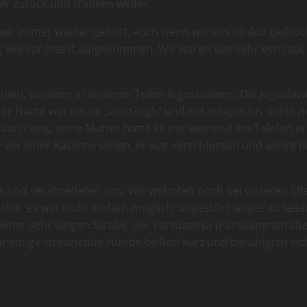
wir zurück und tranken weiter.
wir immer wieder gehört, auch wenn wir uns so doll gedrüc
ng wie vor Inzest aufgekommen. Wir waren uns sehr vertrau
nien, sondern in anderen Teilen Jugoslawiens. Die Jugoslaw
ner Nacht war ich im „van Gogh“ und mit einigen bis dahi
auch weg, seine Mutter hatte es mir weinend am Telefon erzä
urz vor einer Kaserne sehen, er war verschlossen und wollte
us und verabredeten uns. Wir wohnten noch bei unseren Elte
htlos, es war nicht einfach möglich, ungestört länger zu t
einer sehr langen Straße, der Partizanska (Partisanenstraße
 einige streunende Hunde bellten kurz und beruhigten sic