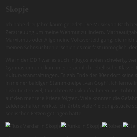
Skopje
Ich habe drei Jahre kaum geredet. Die Musik von Bach be
Zerstreuung um meine Wehmut zu lindern. Matheaufgaben
Marxismus oder Allgemeine Volksverteidigung, die mich a
meinen Sehnsüchten erschien es mir fast unmöglich, dem
Wie in der DDR war es auch in Jugoslawien schwierig, wen
Gymnasium und kam in eine ziemlich rebellische Klasse.
Kulturveranstaltungen. Es gab Ende der 80er dort keine 
in meiner baldigen Stammkneipe „van Gogh“. Ich lernte 
diskutierten viel, tauschten Musikaufnahmen aus, tobten
auf den mehrere Kriege folgten. Viele konnten die Gefah
Leidenschaften wirkte. Ich färbte viele Kleidungsstücke s
seelischen Fetzen getragen hatte.