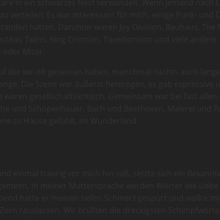
are in ein schwarzes Nest verwandelt. Wenn jemand nach Lo
 zu verteilen. Es war interessant für mich, einige Punk- u
standen hatten. Darunter waren Joy Division, Bauhaus, The 
octeau Twins, King Crimson, Tuxedomoon und viele andere. 
 oder Mizar.
f der wir oft gesessen haben, manchmal nachts auch lang
lange. Die Szene war äußerst heterogen, es gab expressive 
und waren gesellschaftskritisch. Gemeinsam war bei fast all
che und Schopenhauer, Bach und Beethoven, Malerei und Fot
zene zu Hause gefühlt, im Wunderland.
und einmal traurig vor mich hin saß, setzte sich ein Bekan
 gemeint, in meiner Muttersprache werden Wörter wie Liebe 
end hatte er meinen tiefen Schmerz gespürt und wollte mir 
orn rauslassen. Wir brüllten die dreckigsten Schimpfwörter