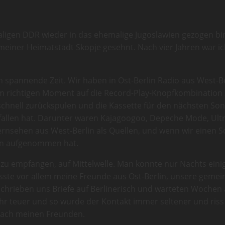
gen DDR wieder in das ehemalige Jugoslawien gezogen bin,
einer Heimatstadt Skopje gesehnt. Nach vier Jahren war ich
ch spannende Zeit. Wir haben in Ost-Berlin Radio aus West
m richtigen Moment auf die Record-Play-Knopfkombination 
schnell zurückspulen und die Kassette für den nächsten So
allen hat. Darunter waren Kajagoogoo, Depeche Mode, Ultr
rnsehen aus West-Berlin als Quellen, und wenn wir einen S
en aufgenommen hat.
r zu empfangen, auf Mittelwelle. Man konnte nur Nachts e
isste vor allem meine Freunde aus Ost-Berlin, unsere geme
ieben uns Briefe auf Berlinerisch und warteten Wochen auf
r teuer und so wurde der Kontakt immer seltener und riss 
nach meinen Freunden.