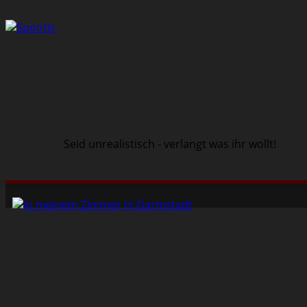
Seid unrealistisch - verlangt was ihr wollt!
Schwarze Szene
Musik
Veranstaltungen