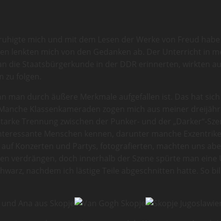
ruhigte mich und mit dem Lesen der Werke von Freud habe i
 lenkten mich von den Gedanken ab. Der Unterricht in mei
n die Staatsbürgerkunde in der DDR erinnerten, wirkten au
 zu folgen.
n man durch äußere Merkmale aufgefallen ist. Das hat sich 
 Manche Klassenkameraden zogen mich aus meiner dreijähri
starke Trennung zwischen der Punker- und der „Darker“-Sze
interessante Menschen kennen, darunter manche Exzentriker
 auf Konzerten und Partys, fotografierten, machten uns aber
ren verdrängen, doch innerhalb der Szene spürte man eine 
chwarz, nachdem ich lästige Teile abgeschnitten hatte. So bi