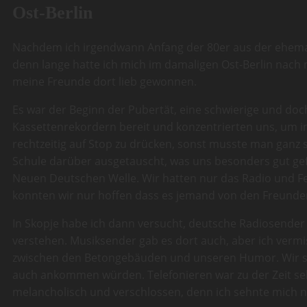
Ost-Berlin
Nachdem ich irgendwann Anfang der 80er aus der ehemali
denn lange hatte ich mich im damaligen Ost-Berlin nach m
meine Freunde dort lieb gewonnen.
Es war der Beginn der Pubertät, eine schwierige und do
Kassettenrekordern bereit und konzentrierten uns, um i
rechtzeitig auf Stop zu drücken, sonst musste man ganz 
Schule darüber ausgetauscht, was uns besonders gut gef
Neuen Deutschen Welle. Wir hatten nur das Radio und Fe
konnten wir nur hoffen dass es jemand von den Freund
In Skopje habe ich dann versucht, deutsche Radiosende
verstehen. Musiksender gab es dort auch, aber ich verm
zwischen den Betongebäuden und unseren Humor. Wir schr
auch ankommen würden. Telefonieren war zu der Zeit seh
melancholisch und verschlossen, denn ich sehnte mich 