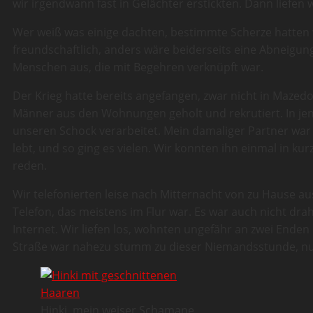
wir irgendwann fast in Gelächter erstickten. Dann liefen 
Wer weiß was einige dachten, bestimmte Scherze hatten 
freundschaftlich, anders wäre beiderseits eine Abneigu
Menschen aus, die mit Begehren verknüpft war.
Der Krieg hatte bereits angefangen, zwar nicht in Mazedo
Männer aus den Wohnungen geholt und rekrutiert. In je
unseren Schock verarbeitet. Mein damaliger Partner war 
lebt, und so ging es vielen. Wir konnten ihn einmal in k
reden.
Wir telefonierten leise nach Mitternacht von zu Hause a
Telefon, das meistens im Flur war. Es war auch nicht dra
Internet. Wir liefen los, wohnten ungefähr an zwei Enden 
Straße war nahezu stumm zu dieser Niemandsstunde, nur
Hinki, mein weiser Schamane