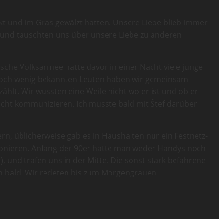
kt und im Gras gewälzt hatten. Unsere Liebe blieb immer
t und tauschten uns über unsere Liebe zu anderen
ische Volksarmee hatte davor in einer Nacht viele junge
n noch wenig bekannten Leuten haben wir gemeinsam
hlt. Wir wussten eine Weile nicht wo er ist und ob er
 nicht kommunizieren. Ich musste bald mit Štef darüber
rn, üblicherweise gab es in Haushalten nur ein Festnetz-
elefonieren. Anfang der 90er hatte man weder Handys noch
), und trafen uns in der Mitte. Die sonst stark befahrene
h bald. Wir redeten bis zum Morgengrauen.