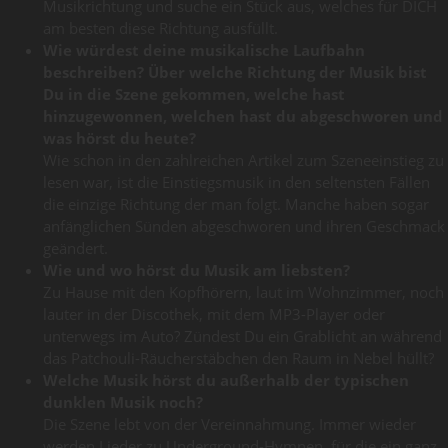
Musikrichtung und suche ein Stück aus, welches für DICH
am besten diese Richtung ausfüllt.
Wie würdest deine musikalische Laufbahn
beschreiben? Über welche Richtung der Musik bist
Du in die Szene gekommen, welche hast
hinzugewonnen, welchen hast du abgeschworen und
was hörst du heute?
Wie schon in den zahlreichen Artikel zum Szeneeinstieg zu
lesen war, ist die Einstiegsmusik in den seltensten Fällen
die einzige Richtung der man folgt. Manche haben sogar
anfänglichen Sünden abgeschworen und ihren Geschmack
geändert.
Wie und wo hörst du Musik am liebsten?
Zu Hause mit den Kopfhörern, laut im Wohnzimmer, noch
lauter in der Discothek, mit dem MP3-Player oder
unterwegs im Auto? Zündest Du ein Grablicht an während
das Patchouli-Räucherstäbchen den Raum in Nebel hüllt?
Welche Musik hörst du außerhalb der typischen
dunklen Musik noch?
Die Szene lebt von der Vereinnahmung. Immer wieder
werden Lieder zu Underground-Hymnen, für die ein ganz