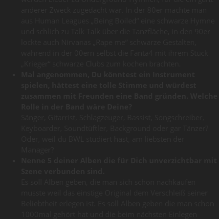
anderer Zweck zugedacht war. In der 80er machte man
aus Human Leagues „Being Boiled“ eine schwarze Hymne
und schlich zu Talk Talk über die Tanzfläche, in den 90er
lockte auch Nirvanas „Rape me“ schwarze Gestalten,
während in der 00ern selbst die Fanta4 mit ihrem Stück
„Krieger“ schwarze Clubs zum kochen brachten.
Mal angenommen, Du könntest ein Instrument
spielen, hättest eine tolle Stimme und würdest
zusammen mit Freunden eine Band gründen. Welche
Rolle in der Band wäre Deine?
Sänger, Gitarrist, Schlagzeuger, Bassist, Songschreiber,
Keyboarder, Soundtüftler, Background oder gar Tänzer?
Oder, weil du BWL studiert hast, am liebsten der
Manager?
Nenne 5 deiner Alben die für Dich unverzichtbar mit
Szene verbunden sind.
Es soll Alben geben, die man sich schon nachkaufen
musste weil das einstige Original dem Verschleiß seiner
Beliebtheit erlegen ist. Es soll Alben geben die man schon
1000mal gehört hat und die beim nächsten Einlegen