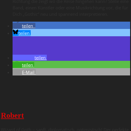
Richtung die zeigt wo die Reise hingehen kann? Stelle eine
Band, einen Künstler oder eine Musikrichtung vor, die für
Dich „Gothic“ neu und spannend interpretieren.
teilen
teilen
teilen
teilen
E-Mail
Robert
Wizard of Goth – sanft, diplomatisch, optimistisch! Der perfekte