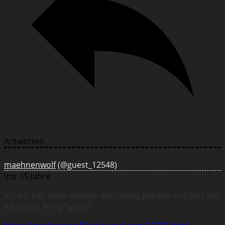
Antworten
maehnenwolf
(@guest_12548)
Vor 15 Jahre
Ah, ich hab mich solange auf Freitag gefreut und jetzt bin
ich schon fertig *grml*