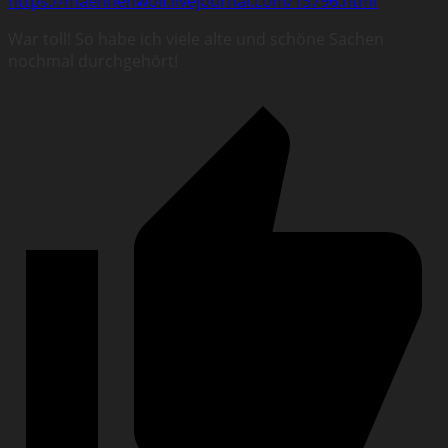
https://maehnenwolf.livejournal.com/13796.html
War toll! So habe ich viele alte und schöne Sachen
nochmal durchgehört!