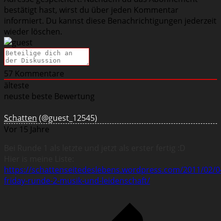
bestätigt hast, wirst du über jeden Kommentar
informiert. Du kannst diese Benachrichtigungen jederzeit
wieder löschen.
57
Kommentare
älteste
neuste
beste Bewertung
Schatten
(@guest_12545)
Vor 15 Jahre
Bei Runde 1 als letzte und jetzt als erster fertig :D
Hier is meine Liste:
https://schattenseitedeslebens.wordpress.com/2011/02/0
friday-runde-2-musik-und-leidenschaft/