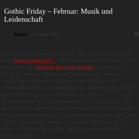
Gothic Friday – Februar: Musik und
Leidenschaft
5
Robert
4. Februar 2011
Es ist Freitag und ein neuer Monat – Zeit das nächsten Thema
beim
Gothic Friday 2011
. Wie Mit-Initiatorin Shan Dark in ihrer
Analyse für das
Resümee der ersten Runde
heraus fand, ist
Musik ein zentrales Element des Szeneeinstiegs, was die
meisten sicherlich nicht wundern dürfte. Obwohl nicht
ausschließlich diese Leidenschaft für die Beschäftigung mit der
Szene genannt wurde, so verbinden die meisten
Szenemitglieder und Sympathisanten viel mit der Musik. Die
Musik ist neben dem individuellen Aussehen auch der Grund
für die Reichhaltigkeit der Stile die mittlerweile unter dem Label
„Gothic“ versammelt werden. In mancher Hinsicht wird sie
sogar zum Zankapfel, an dem Teile der Szene sich immer
wieder spalten.