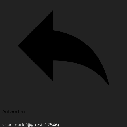
Antworten
shan_dark
(@guest_12546)