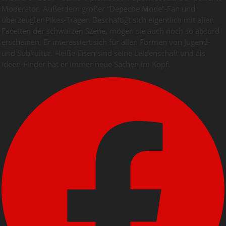
Moderator. Außerdem großer “Depeche Mode”-Fan und
überzeugter Pikes-Träger. Beschäftigt sich eigentlich mit allen
Facetten der schwarzen Szene, mögen sie auch noch so absurd
erscheinen. Er interessiert sich für allen Formen von Jugend-
und Subkultur. Heiße Eisen sind seine Leidenschaft und als
Ideen-Finder hat er immer neue Sachen im Kopf.