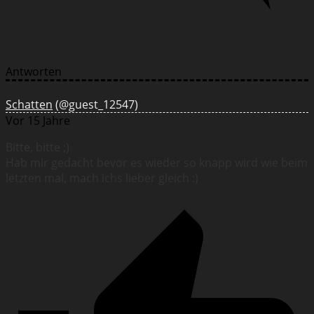
Antworten
Schatten
(@guest_12547)
Vor 15 Jahre
Bitte, bitte ;)
Hab mir gedacht bevor es wieder so knapp wird wie beim
letzten mal, mach ichs lieber gleich :)