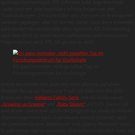
qualitativ hochwertigem RTL II-Format habt: Sagt Bescheid!
Leider sind mir zwei besonders schöne Folgen von den
Trashsendungen „Verdachtsfälle“ und „Familien im Brennpunkt“
verloren gegangen, aber ich bin mir sicher, dass diese entweder
bald wiederholt werden oder dass irgendein RTL-Schreiberling
nach dem WGT zu einer neuen, tiefdüsteren und realistischen
Folge inspiriert wird. RTL, ich glaube an dich!
Ein ganz normaler, nicht gestellter Tag im
Forschungszentrum für Gruftologie
Jedoch beschränkt sich auch hier nicht alles nur auf einen
direkten Bezug zur Szene und Trash: Ich habe fast alle DVD-
Boxen der alten
Addams Family-Serie
und die Kinderserien
„Growing up Creepie“
und
„Ruby Gloom“
auf DVD. Zuckersüß
und düster, damit man schon die Jüngeren für etwas dunkleren
Charme begeistern kann. Irgendwann kommt sicherlich auch
die Zeichentrickserie „Beetlejuice“ und „Danny Phantom“ hinzu.
Es gibt immer was zu sammeln. Und selbstverständlich habe ich