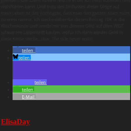
wohlfühlen kann. Und trotz des Einflusses dieser Dinge auf
mein Leben ist das Wichtigste, dass man den ganzen Kram nicht
zu ernst nimmt. Ich stecke daher für diesen Beitrag 10€ in die
Klischeekasse und werde mir von diesem Geld auf dem WGT
schwarzen Lippenstift kaufen, wofür ich dann wieder Geld in
diese Kasse stecke…usw. The ride never ends!
teilen
teilen
teilen
teilen
E-Mail
ElisaDay