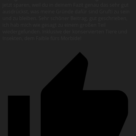
jetzt sparen, weil du in deinem Fazit genau das sehr gut
ausdrückst, was meine Gründe dafür sind Grufti zu sein
und zu bleiben. Sehr schöner Beitrag, gut geschrieben,
ich hab mich wie gesagt zu einem großen Teil
wiedergefunden. Inklusive der konservierten Tiere und
Insekten, dem Faible fürs Morbide!