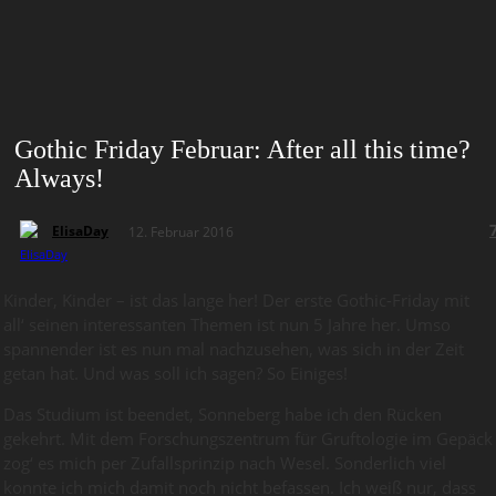
Gothic Friday Februar: After all this time?
Always!
ElisaDay
12. Februar 2016
Kinder, Kinder – ist das lange her! Der erste Gothic-Friday mit
all‘ seinen interessanten Themen ist nun 5 Jahre her. Umso
spannender ist es nun mal nachzusehen, was sich in der Zeit
getan hat. Und was soll ich sagen? So Einiges!
Das Studium ist beendet, Sonneberg habe ich den Rücken
gekehrt. Mit dem Forschungszentrum für Gruftologie im Gepäck
zog‘ es mich per Zufallsprinzip nach Wesel. Sonderlich viel
konnte ich mich damit noch nicht befassen. Ich weiß nur, dass