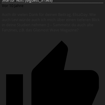
Svartur Nott
(@guest_51565)
Vor 10 Jahre
Auch dir vielen Dank für deinen Beitrag, ElisaDay. Wie
auch Levi würde auch ich mich über einen tieferen Blick
in deine Studien nehmen ;) – Sammelst du auch alte
Fanzines, z.B. das Glasnost Wave Magazine?