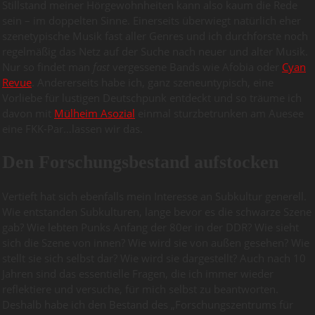
Stillstand meiner Hörgewohnheiten kann also kaum die Rede
sein – im doppelten Sinne. Einerseits überwiegt natürlich eher
szenetypische Musik fast aller Genres und ich durchforste noch
regelmäßig das Netz auf der Suche nach neuer und alter Musik.
Nur so findet man
fast
vergessene Bands wie Afobia oder
Cyan
Revue
. Andererseits habe ich, ganz szeneuntypisch, eine
Vorliebe für lustigen Deutschpunk entdeckt und so träume ich
davon mit
Mülheim Asozial
einmal sturzbetrunken am Auesee
eine FKK-Par…lassen wir das.
Den Forschungsbestand aufstocken
Vertieft hat sich ebenfalls mein Interesse an Subkultur generell.
Wie entstanden Subkulturen, lange bevor es die schwarze Szene
gab? Wie lebten Punks Anfang der 80er in der DDR? Wie sieht
sich die Szene von innen? Wie wird sie von außen gesehen? Wie
stellt sie sich selbst dar? Wie wird sie dargestellt? Auch nach 10
Jahren sind das essentielle Fragen, die ich immer wieder
reflektiere und versuche, für mich selbst zu beantworten.
Deshalb habe ich den Bestand des „Forschungszentrums für