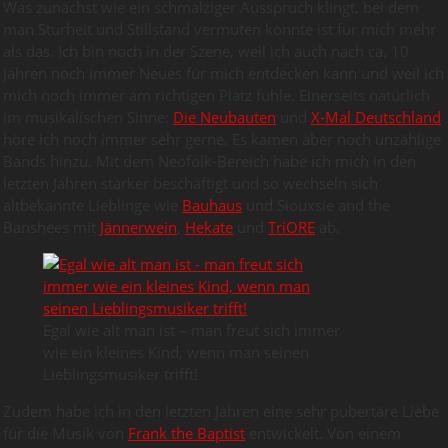
Was zunächst wie ein schmalziger Ausspruch klingt, bei dem
man Sturheit und Stillstand vermuten könnte ist für mich mehr
als das. Ich bin noch in der Szene, weil ich auch nach ca. 10
Jahren noch immer Neues für mich entdecken kann und weil ich
mich noch immer am richtigen Platz fühle. Einerseits natürlich
im musikalischen Sinne:
Die Neubauten
und
X-Mal Deutschland
höre ich noch immer sehr gerne. Es kamen aber noch unzählige
Bands hinzu. Mit dem Neofolk-Bereich habe ich mich in den
letzten Jahren stärker beschäftigt und so wechseln sich
altbekannte Lieblinge wie
Bauhaus
und Siouxsie and the
Banshees mit
Jännerwein
,
Hekate
und
TriORE
ab.
Egal wie alt man ist – man freut sich immer
wie ein kleines Kind, wenn man seinen
Lieblingsmusiker trifft!
Zudem habe ich in den letzten Jahren eine sehr pubertäre Liebe
für die Musik von
Frank the Baptist
entwickelt. Von einem