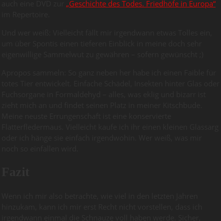
auch eine DVD zur
„Geschichte des Todes. Friedhöfe in Europa“
im Repertoire.
Und wer weiß: Vielleicht fällt mir irgendwann etwas Tolles ein,
um über Spontis einen tieferen Einblick in meine doch sehr
eigenwillige Sammelwut zu gewähren – sofern gewünscht ;)
Apropos sammeln: So ganz neben her habe ich einen Faible für
totes Tier entwickelt. Einfache Schädel, Insekten hinter Glas oder
Fuchsorgane in Formaldehyd – alles, was eklig und bizarr ist
zieht mich an und findet seinen Platz in meiner Kitschbude.
Meine neuste Errungenschaft ist eine konservierte
Flatterfledermaus. Vielleicht kaufe ich ihr einen kleinen Glassarg
oder ich hänge sie einfach irgendwohin. Wer weiß, was mir
noch so einfallen wird.
Fazit
Wenn ich mir also betrachte, wie viel in den letzten Jahren
hinzukam, kann ich mir erst Recht nicht vorstellen, dass ich
irgendwann einmal die Schnauze voll haben werde. Sicher,