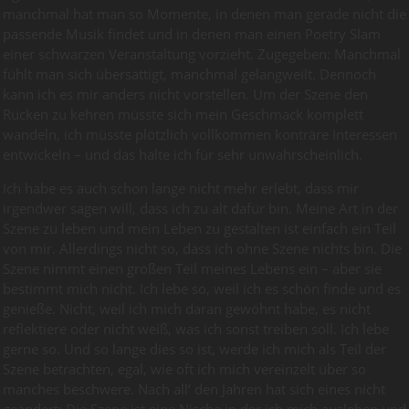
manchmal hat man so Momente, in denen man gerade nicht die
passende Musik findet und in denen man einen Poetry Slam
einer schwarzen Veranstaltung vorzieht. Zugegeben: Manchmal
fühlt man sich übersättigt, manchmal gelangweilt. Dennoch
kann ich es mir anders nicht vorstellen. Um der Szene den
Rücken zu kehren müsste sich mein Geschmack komplett
wandeln, ich müsste plötzlich vollkommen konträre Interessen
entwickeln – und das halte ich für sehr unwahrscheinlich.
Ich habe es auch schon lange nicht mehr erlebt, dass mir
irgendwer sagen will, dass ich zu alt dafür bin. Meine Art in der
Szene zu leben und mein Leben zu gestalten ist einfach ein Teil
von mir. Allerdings nicht so, dass ich ohne Szene nichts bin. Die
Szene nimmt einen großen Teil meines Lebens ein – aber sie
bestimmt mich nicht. Ich lebe so, weil ich es schön finde und es
genieße. Nicht, weil ich mich daran gewöhnt habe, es nicht
reflektiere oder nicht weiß, was ich sonst treiben soll. Ich lebe
gerne so. Und so lange dies so ist, werde ich mich als Teil der
Szene betrachten, egal, wie oft ich mich vereinzelt über so
manches beschwere. Nach all‘ den Jahren hat sich eines nicht
geändert: Die Szene ist eine Nische in der ich mich ausleben und