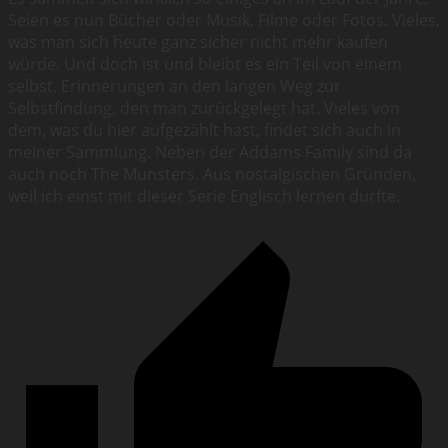
Seien es nun Bücher oder Musik, Filme oder Fotos. Vieles,
was man sich heute ganz sicher nicht mehr kaufen
würde. Und doch ist und bleibt es ein Teil von einem
selbst. Erinnerungen an den langen Weg zur
Selbstfindung, den man zurückgelegt hat. Vieles von
dem, was du hier aufgezählt hast, findet sich auch in
meiner Sammlung. Neben der Addams Family sind da
auch noch The Munsters. Aus nostalgischen Gründen,
weil ich einst mit dieser Serie Englisch lernen durfte.