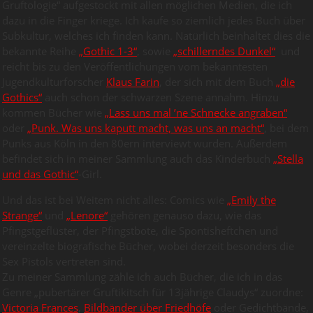
Gruftologie“ aufgestockt mit allen möglichen Medien, die ich
dazu in die Finger kriege. Ich kaufe so ziemlich jedes Buch über
Subkultur, welches ich finden kann. Natürlich beinhaltet dies die
bekannte Reihe
„Gothic 1-3“
, sowie
„schillerndes Dunkel“
und
reicht bis zu den Veröffentlichungen vom bekanntesten
Jugendkulturforscher
Klaus Farin
, der sich mit dem Buch
„die
Gothics“
auch schon der schwarzen Szene annahm. Hinzu
kommen Bücher wie
„Lass uns mal ’ne Schnecke angraben“
oder
„Punk. Was uns kaputt macht, was uns an macht“
, bei dem
Punks aus Köln in den 80ern interviewt wurden. Außerdem
befindet sich in meiner Sammlung auch das Kinderbuch
„Stella
und das Gothic“
-Girl.
Und das ist bei Weitem nicht alles: Comics wie
„Emily the
Strange“
und
„Lenore“
gehören genauso dazu, wie das
Pfingstgeflüster, der Pfingstbote, die Spontisheftchen und
vereinzelte biografische Bücher, wobei derzeit besonders die
Sex Pistols vertreten sind.
Zu meiner Sammlung zähle ich auch Bücher, die ich in das
Genre „pubertärer Gruftikitsch für 13jährige Claudys“ zuordne:
Victoria Frances
,
Bildbänder über Friedhöfe
oder Gedichtbände,