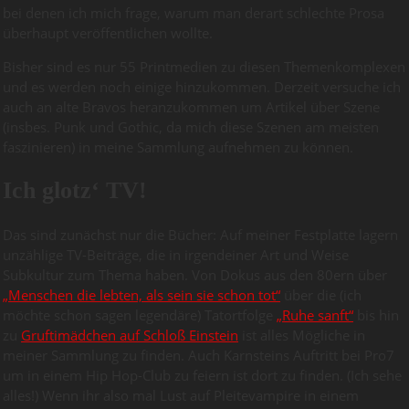
bei denen ich mich frage, warum man derart schlechte Prosa
überhaupt veröffentlichen wollte.
Bisher sind es nur 55 Printmedien zu diesen Themenkomplexen
und es werden noch einige hinzukommen. Derzeit versuche ich
auch an alte Bravos heranzukommen um Artikel über Szene
(insbes. Punk und Gothic, da mich diese Szenen am meisten
faszinieren) in meine Sammlung aufnehmen zu können.
Ich glotz‘ TV!
Das sind zunächst nur die Bücher: Auf meiner Festplatte lagern
unzählige TV-Beiträge, die in irgendeiner Art und Weise
Subkultur zum Thema haben. Von Dokus aus den 80ern über
„Menschen die lebten, als sein sie schon tot“
über die (ich
möchte schon sagen legendäre) Tatortfolge
„Ruhe sanft“
bis hin
zu
Gruftimädchen auf Schloß Einstein
ist alles Mögliche in
meiner Sammlung zu finden. Auch Karnsteins Auftritt bei Pro7
um in einem Hip Hop-Club zu feiern ist dort zu finden. (Ich sehe
alles!) Wenn ihr also mal Lust auf Pleitevampire in einem