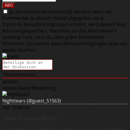
Ja, ich möchte benachrichtigt werden, wenn ein
Kommentar zu diesem Artikel abgegeben wird.
Damit du Benachrichtigungen erhältst, wird deine E-Mail
Adresse gespeichert. Nachdem du das Abonnement
bestätigt hast, wirst du über jeden Kommentar
informiert. Du kannst diese Benachrichtigungen jederzeit
wieder löschen.
7
Kommentare
älteste
neuste
beste Bewertung
Nighttears
(@guest_51563)
Vor 10 Jahre
Danke für deinen Bericht!
Es sammelt sich wirklich so einiges an im Lauf der Jahre.